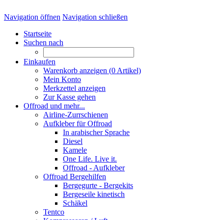
Navigation öffnen
Navigation schließen
Startseite
Suchen nach
Einkaufen
Warenkorb anzeigen (
0
Artikel)
Mein Konto
Merkzettel anzeigen
Zur Kasse gehen
Offroad und mehr...
Airline-Zurrschienen
Aufkleber für Offroad
In arabischer Sprache
Diesel
Kamele
One Life. Live it.
Offroad - Aufkleber
Offroad Bergehilfen
Bergegurte - Bergekits
Bergeseile kinetisch
Schäkel
Tentco