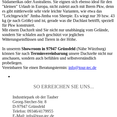
Südamerikas oder Australiens. Sie eignen sich ebenso ideal für den
"kleinen" Urlaub in Europa, nicht zuletzt auch mit Ihrem Pkw, denn
es gibt mittlerweile sehr viele leichte Varianten, wie etwa das
"Leichtgewicht" Jimba-Jimba von Sheepie. Es wiegt nur 39 bzw. 43
kg (je nach Größe) und ist, gerade was die Dachlast betrifft, speziell
für Pkw konstruiert.
Mit einem Dachzelt sind Sie nicht nur unabhängig vom Gelände,
sondern Sie schlafen auch geschützt vor jeglichen
Witterungseinflüssen und Tieren in der Höhe.
In unserem
Showroom in 97947 Grünsfeld
(Nähe Würzburg)
können Sie nach
Terminvereinbarung
unsere Dachzelte nicht nur
anschauen, sondern auch befühlen und selbstverständlich
probeliegen.
Vereinbaren Sie einen Beratungstermin:
info@tour-tec.de
SO ERREICHEN SIE UNS...
Industriepark ob der Tauber
Georg-Stecher-Str. 8
D-97947 Grünsfeld
Telefon: 09346/4179955
E-Mail: info@tour-tec.de