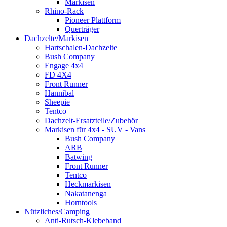
Markisen
Rhino-Rack
Pioneer Plattform
Querträger
Dachzelte/Markisen
Hartschalen-Dachzelte
Bush Company
Engage 4x4
FD 4X4
Front Runner
Hannibal
Sheepie
Tentco
Dachzelt-Ersatzteile/Zubehör
Markisen für 4x4 - SUV - Vans
Bush Company
ARB
Batwing
Front Runner
Tentco
Heckmarkisen
Nakatanenga
Horntools
Nützliches/Camping
Anti-Rutsch-Klebeband