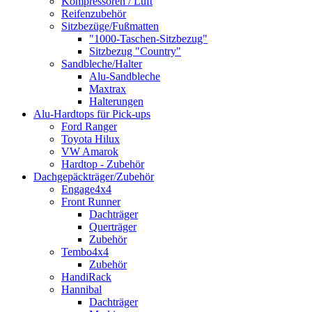
Kompressoren / Luft
Reifenzubehör
Sitzbezüge/Fußmatten
"1000-Taschen-Sitzbezug"
Sitzbezug "Country"
Sandbleche/Halter
Alu-Sandbleche
Maxtrax
Halterungen
Alu-Hardtops für Pick-ups
Ford Ranger
Toyota Hilux
VW Amarok
Hardtop - Zubehör
Dachgepäckträger/Zubehör
Engage4x4
Front Runner
Dachträger
Querträger
Zubehör
Tembo4x4
Zubehör
HandiRack
Hannibal
Dachträger