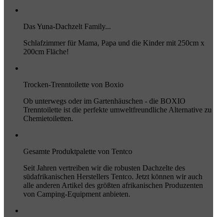
Das Yuna-Dachzelt Family...
Schlafzimmer für Mama, Papa und die Kinder mit 250cm x
200cm Fläche!
Trocken-Trenntoilette von Boxio
Ob unterwegs oder im Gartenhäuschen - die BOXIO
Trenntoilette ist die perfekte umweltfreundliche Alternative zu
Chemietoiletten.
Gesamte Produktpalette von Tentco
Seit Jahren vertreiben wir die robusten Dachzelte des
südafrikanischen Herstellers Tentco. Jetzt können wir auch
alle anderen Artikel des größten afrikanischen Produzenten
von Camping-Equipment anbieten.