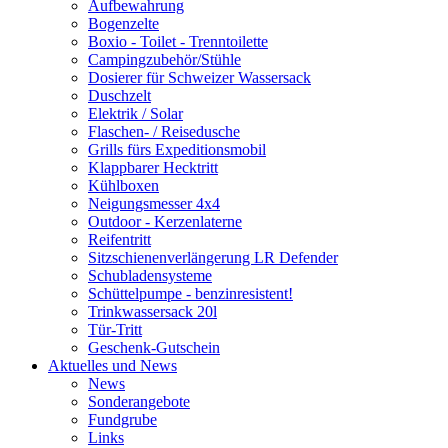
Aufbewahrung
Bogenzelte
Boxio - Toilet - Trenntoilette
Campingzubehör/Stühle
Dosierer für Schweizer Wassersack
Duschzelt
Elektrik / Solar
Flaschen- / Reisedusche
Grills fürs Expeditionsmobil
Klappbarer Hecktritt
Kühlboxen
Neigungsmesser 4x4
Outdoor - Kerzenlaterne
Reifentritt
Sitzschienenverlängerung LR Defender
Schubladensysteme
Schüttelpumpe - benzinresistent!
Trinkwassersack 20l
Tür-Tritt
Geschenk-Gutschein
Aktuelles und News
News
Sonderangebote
Fundgrube
Links