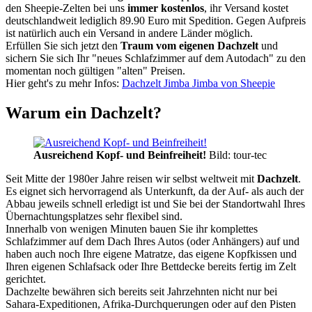
den Sheepie-Zelten bei uns
immer kostenlos
, ihr Versand kostet
deutschlandweit lediglich 89.90 Euro mit Spedition. Gegen Aufpreis
ist natürlich auch ein Versand in andere Länder möglich.
Erfüllen Sie sich jetzt den
Traum vom eigenen Dachzelt
und
sichern Sie sich Ihr "neues Schlafzimmer auf dem Autodach" zu den
momentan noch gültigen "alten" Preisen.
Hier geht's zu mehr Infos:
Dachzelt Jimba Jimba von Sheepie
Warum ein Dachzelt?
Ausreichend Kopf- und Beinfreiheit!
Bild: tour-tec
Seit Mitte der 1980er Jahre reisen wir selbst weltweit mit
Dachzelt
.
Es eignet sich hervorragend als Unterkunft, da der Auf- als auch der
Abbau jeweils schnell erledigt ist und Sie bei der Standortwahl Ihres
Übernachtungsplatzes sehr flexibel sind.
Innerhalb von wenigen Minuten bauen Sie ihr komplettes
Schlafzimmer auf dem Dach Ihres Autos (oder Anhängers) auf und
haben auch noch Ihre eigene Matratze, das eigene Kopfkissen und
Ihren eigenen Schlafsack oder Ihre Bettdecke bereits fertig im Zelt
gerichtet.
Dachzelte bewähren sich bereits seit Jahrzehnten nicht nur bei
Sahara-Expeditionen, Afrika-Durchquerungen oder auf den Pisten