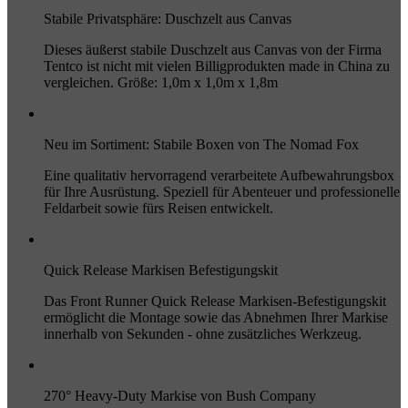
Stabile Privatsphäre: Duschzelt aus Canvas
Dieses äußerst stabile Duschzelt aus Canvas von der Firma
Tentco ist nicht mit vielen Billigprodukten made in China zu
vergleichen. Größe: 1,0m x 1,0m x 1,8m
Neu im Sortiment: Stabile Boxen von The Nomad Fox
Eine qualitativ hervorragend verarbeitete Aufbewahrungsbox
für Ihre Ausrüstung. Speziell für Abenteuer und professionelle
Feldarbeit sowie fürs Reisen entwickelt.
Quick Release Markisen Befestigungskit
Das Front Runner Quick Release Markisen-Befestigungskit
ermöglicht die Montage sowie das Abnehmen Ihrer Markise
innerhalb von Sekunden - ohne zusätzliches Werkzeug.
270° Heavy-Duty Markise von Bush Company