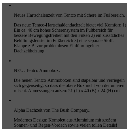
Neues Hartschalenzelt von Tentco mit Schere im Fußbereich.
Das neue Tentco-Hartschaldendachzelt bietet viel Komfort: 1)
Ein ca. 40 cm hohes Scherensystem im Fußbereich für
bessere Bewegungsfreiheit mit den Füßen 2) ein zusätzliches
Belüftungsfenster im Fußbereich 3) eine separate Stoff-
Klappe z.B. zur problemlosen Einführungeiner
Dachzeltheizung.
NEU: Tentco Ammobox.
Die neuen Tentco-Ammoboxen sind stapelbar und verriegeln
sich gegenseitig, so dass die obere Box nicht von der unteren
rutscht. Abmessungen außen: 51 (L) x 40 (B) x 24 (H) cm
Alpha Dachzelt von The Bush Company...
Modernes Design: Komplett aus Aluminium mit großem
Sonnen- und Regen-Vordach sowie vielen tollen Details!