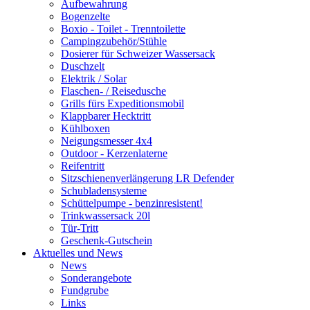
Aufbewahrung
Bogenzelte
Boxio - Toilet - Trenntoilette
Campingzubehör/Stühle
Dosierer für Schweizer Wassersack
Duschzelt
Elektrik / Solar
Flaschen- / Reisedusche
Grills fürs Expeditionsmobil
Klappbarer Hecktritt
Kühlboxen
Neigungsmesser 4x4
Outdoor - Kerzenlaterne
Reifentritt
Sitzschienenverlängerung LR Defender
Schubladensysteme
Schüttelpumpe - benzinresistent!
Trinkwassersack 20l
Tür-Tritt
Geschenk-Gutschein
Aktuelles und News
News
Sonderangebote
Fundgrube
Links