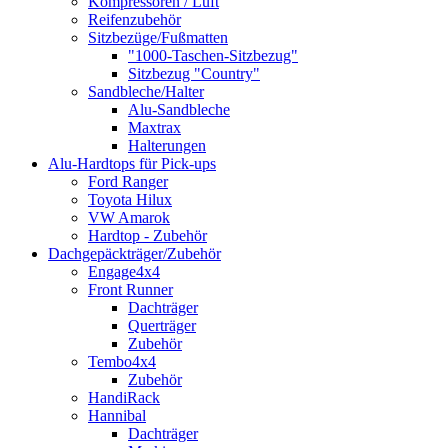
Kompressoren / Luft
Reifenzubehör
Sitzbezüge/Fußmatten
"1000-Taschen-Sitzbezug"
Sitzbezug "Country"
Sandbleche/Halter
Alu-Sandbleche
Maxtrax
Halterungen
Alu-Hardtops für Pick-ups
Ford Ranger
Toyota Hilux
VW Amarok
Hardtop - Zubehör
Dachgepäckträger/Zubehör
Engage4x4
Front Runner
Dachträger
Querträger
Zubehör
Tembo4x4
Zubehör
HandiRack
Hannibal
Dachträger