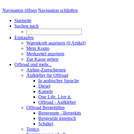
Navigation öffnen
Navigation schließen
Startseite
Suchen nach
Einkaufen
Warenkorb anzeigen (
0
Artikel)
Mein Konto
Merkzettel anzeigen
Zur Kasse gehen
Offroad und mehr...
Airline-Zurrschienen
Aufkleber für Offroad
In arabischer Sprache
Diesel
Kamele
One Life. Live it.
Offroad - Aufkleber
Offroad Bergehilfen
Bergegurte - Bergekits
Bergeseile kinetisch
Schäkel
Tentco