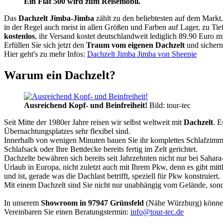
Ein Fiat 500 wird zum Reisemobil.
Das
Dachzelt
Jimba-Jimba
zählt zu den beliebtesten auf dem Markt
in der Regel auch meist in allen Größen und Farben auf Lager, zu Tie
kostenlos
, ihr Versand kostet deutschlandweit lediglich 89.90 Euro m
Erfüllen Sie sich jetzt den
Traum vom eigenen Dachzelt
und sichern
Hier geht's zu mehr Infos:
Dachzelt Jimba Jimba von Sheepie
Warum ein Dachzelt?
Ausreichend Kopf- und Beinfreiheit!
Bild: tour-tec
Seit Mitte der 1980er Jahre reisen wir selbst weltweit mit
Dachzelt
. E
Übernachtungsplatzes sehr flexibel sind.
Innerhalb von wenigen Minuten bauen Sie ihr komplettes Schlafzimme
Schlafsack oder Ihre Bettdecke bereits fertig im Zelt gerichtet.
Dachzelte bewähren sich bereits seit Jahrzehnten nicht nur bei Sahar
Urlaub in Europa, nicht zuletzt auch mit Ihrem Pkw, denn es gibt mit
und ist, gerade was die Dachlast betrifft, speziell für Pkw konstruiert.
Mit einem Dachzelt sind Sie nicht nur unabhängig vom Gelände, sonde
In unserem
Showroom in 97947 Grünsfeld
(Nähe Würzburg) könne
Vereinbaren Sie einen Beratungstermin:
info@tour-tec.de