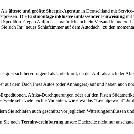
. Als
älteste und größte Sheepie-Agentur
in Deutschland mit Service-P
fstpreisen! Die
Erstmontage inklusive umfassender Einweisung
mit 
it Spedition. Gegen Aufpreis ist natürlich auch ein Versand in andere 
 Sie sich Ihr "neues Schlafzimmer auf dem Autodach" zu den momentan
s eignet sich hervorragend als Unterkunft, da der Auf- als auch der Abba
r auf dem Dach Ihres Autos (oder Anhängers) auf und haben auch noch
a-Expeditionen, Afrika-Durchquerungen oder auf den Pisten Südamerikas
tlerweile sehr viele leichte Varianten, wie etwa das "Leichtgewicht" J
rn Sie schlafen auch geschützt vor jeglichen Witterungseinflüssen und
n Sie nach
Terminvereinbarung
unsere Dachzelte nicht nur anschauen