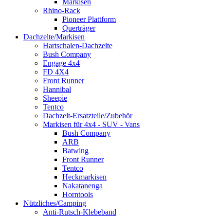
Markisen
Rhino-Rack
Pioneer Plattform
Querträger
Dachzelte/Markisen
Hartschalen-Dachzelte
Bush Company
Engage 4x4
FD 4X4
Front Runner
Hannibal
Sheepie
Tentco
Dachzelt-Ersatzteile/Zubehör
Markisen für 4x4 - SUV - Vans
Bush Company
ARB
Batwing
Front Runner
Tentco
Heckmarkisen
Nakatanenga
Horntools
Nützliches/Camping
Anti-Rutsch-Klebeband