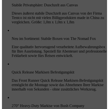
Stabile Privatsphäre: Duschzelt aus Canvas
Dieses äußerst stabile Duschzelt aus Canvas von der Firma
Tentco ist nicht mit vielen Billigprodukten made in China zu
vergleichen. Größe: 1,0m x 1,0m x 1,8m
Neu im Sortiment: Stabile Boxen von The Nomad Fox
Eine qualitativ hervorragend verarbeitete Aufbewahrungsbox
für Ihre Ausrüstung. Speziell für Abenteuer und professionelle
Feldarbeit sowie fürs Reisen entwickelt.
Quick Release Markisen Befestigungskit
Das Front Runner Quick Release Markisen-Befestigungskit
ermöglicht die Montage sowie das Abnehmen Ihrer Markise
innerhalb von Sekunden - ohne zusätzliches Werkzeug.
270° Heavy-Duty Markise von Bush Company