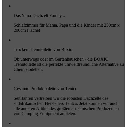
Das Yuna-Dachzelt Family...
Schlafzimmer für Mama, Papa und die Kinder mit 250cm x
200cm Fläche!
Trocken-Trenntoilette von Boxio
Ob unterwegs oder im Gartenhäuschen - die BOXIO
Trenntoilette ist die perfekte umweltfreundliche Alternative zu
Chemietoiletten.
Gesamte Produktpalette von Tentco
Seit Jahren vertreiben wir die robusten Dachzelte des
südafrikanischen Herstellers Tentco. Jetzt können wir auch
alle anderen Artikel des größten afrikanischen Produzenten
von Camping-Equipment anbieten.