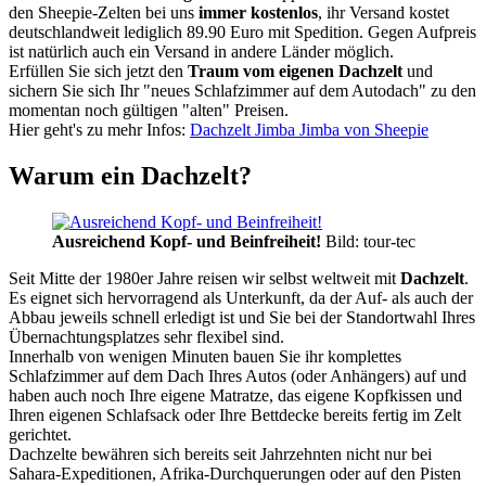
den Sheepie-Zelten bei uns
immer kostenlos
, ihr Versand kostet
deutschlandweit lediglich 89.90 Euro mit Spedition. Gegen Aufpreis
ist natürlich auch ein Versand in andere Länder möglich.
Erfüllen Sie sich jetzt den
Traum vom eigenen Dachzelt
und
sichern Sie sich Ihr "neues Schlafzimmer auf dem Autodach" zu den
momentan noch gültigen "alten" Preisen.
Hier geht's zu mehr Infos:
Dachzelt Jimba Jimba von Sheepie
Warum ein Dachzelt?
Ausreichend Kopf- und Beinfreiheit!
Bild: tour-tec
Seit Mitte der 1980er Jahre reisen wir selbst weltweit mit
Dachzelt
.
Es eignet sich hervorragend als Unterkunft, da der Auf- als auch der
Abbau jeweils schnell erledigt ist und Sie bei der Standortwahl Ihres
Übernachtungsplatzes sehr flexibel sind.
Innerhalb von wenigen Minuten bauen Sie ihr komplettes
Schlafzimmer auf dem Dach Ihres Autos (oder Anhängers) auf und
haben auch noch Ihre eigene Matratze, das eigene Kopfkissen und
Ihren eigenen Schlafsack oder Ihre Bettdecke bereits fertig im Zelt
gerichtet.
Dachzelte bewähren sich bereits seit Jahrzehnten nicht nur bei
Sahara-Expeditionen, Afrika-Durchquerungen oder auf den Pisten