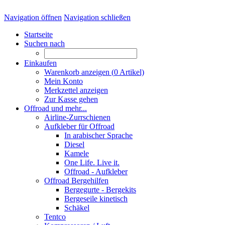
Navigation öffnen
Navigation schließen
Startseite
Suchen nach
Einkaufen
Warenkorb anzeigen (
0
Artikel)
Mein Konto
Merkzettel anzeigen
Zur Kasse gehen
Offroad und mehr...
Airline-Zurrschienen
Aufkleber für Offroad
In arabischer Sprache
Diesel
Kamele
One Life. Live it.
Offroad - Aufkleber
Offroad Bergehilfen
Bergegurte - Bergekits
Bergeseile kinetisch
Schäkel
Tentco