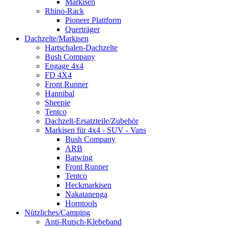
Markisen
Rhino-Rack
Pioneer Plattform
Querträger
Dachzelte/Markisen
Hartschalen-Dachzelte
Bush Company
Engage 4x4
FD 4X4
Front Runner
Hannibal
Sheepie
Tentco
Dachzelt-Ersatzteile/Zubehör
Markisen für 4x4 - SUV - Vans
Bush Company
ARB
Batwing
Front Runner
Tentco
Heckmarkisen
Nakatanenga
Horntools
Nützliches/Camping
Anti-Rutsch-Klebeband