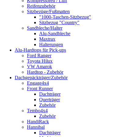
Kompressoren / Luft
Reifenzubehör
Sitzbezüge/Fußmatten
"1000-Taschen-Sitzbezug"
Sitzbezug "Country"
Sandbleche/Halter
Alu-Sandbleche
Maxtrax
Halterungen
Alu-Hardtops für Pick-ups
Ford Ranger
Toyota Hilux
VW Amarok
Hardtop - Zubehör
Dachgepäckträger/Zubehör
Engage4x4
Front Runner
Dachträger
Querträger
Zubehör
Tembo4x4
Zubehör
HandiRack
Hannibal
Dachträger