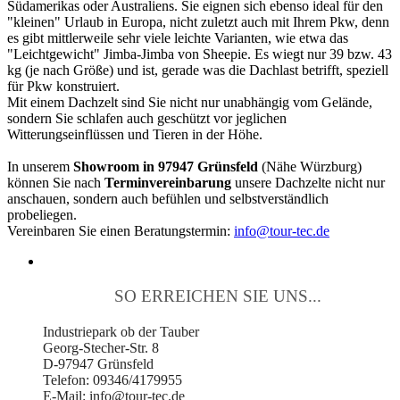
Südamerikas oder Australiens. Sie eignen sich ebenso ideal für den
"kleinen" Urlaub in Europa, nicht zuletzt auch mit Ihrem Pkw, denn
es gibt mittlerweile sehr viele leichte Varianten, wie etwa das
"Leichtgewicht" Jimba-Jimba von Sheepie. Es wiegt nur 39 bzw. 43
kg (je nach Größe) und ist, gerade was die Dachlast betrifft, speziell
für Pkw konstruiert.
Mit einem Dachzelt sind Sie nicht nur unabhängig vom Gelände,
sondern Sie schlafen auch geschützt vor jeglichen
Witterungseinflüssen und Tieren in der Höhe.
In unserem
Showroom in 97947 Grünsfeld
(Nähe Würzburg)
können Sie nach
Terminvereinbarung
unsere Dachzelte nicht nur
anschauen, sondern auch befühlen und selbstverständlich
probeliegen.
Vereinbaren Sie einen Beratungstermin:
info@tour-tec.de
SO ERREICHEN SIE UNS...
Industriepark ob der Tauber
Georg-Stecher-Str. 8
D-97947 Grünsfeld
Telefon: 09346/4179955
E-Mail: info@tour-tec.de