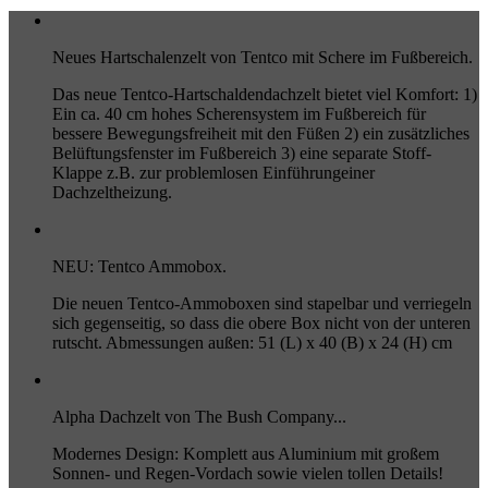
Neues Hartschalenzelt von Tentco mit Schere im Fußbereich.
Das neue Tentco-Hartschaldendachzelt bietet viel Komfort: 1)
Ein ca. 40 cm hohes Scherensystem im Fußbereich für
bessere Bewegungsfreiheit mit den Füßen 2) ein zusätzliches
Belüftungsfenster im Fußbereich 3) eine separate Stoff-
Klappe z.B. zur problemlosen Einführungeiner
Dachzeltheizung.
NEU: Tentco Ammobox.
Die neuen Tentco-Ammoboxen sind stapelbar und verriegeln
sich gegenseitig, so dass die obere Box nicht von der unteren
rutscht. Abmessungen außen: 51 (L) x 40 (B) x 24 (H) cm
Alpha Dachzelt von The Bush Company...
Modernes Design: Komplett aus Aluminium mit großem
Sonnen- und Regen-Vordach sowie vielen tollen Details!