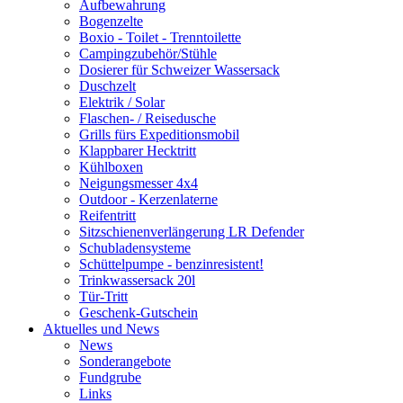
Aufbewahrung
Bogenzelte
Boxio - Toilet - Trenntoilette
Campingzubehör/Stühle
Dosierer für Schweizer Wassersack
Duschzelt
Elektrik / Solar
Flaschen- / Reisedusche
Grills fürs Expeditionsmobil
Klappbarer Hecktritt
Kühlboxen
Neigungsmesser 4x4
Outdoor - Kerzenlaterne
Reifentritt
Sitzschienenverlängerung LR Defender
Schubladensysteme
Schüttelpumpe - benzinresistent!
Trinkwassersack 20l
Tür-Tritt
Geschenk-Gutschein
Aktuelles und News
News
Sonderangebote
Fundgrube
Links