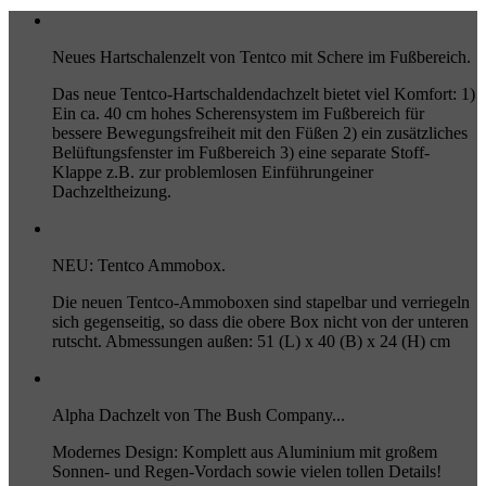
Neues Hartschalenzelt von Tentco mit Schere im Fußbereich.
Das neue Tentco-Hartschaldendachzelt bietet viel Komfort: 1)
Ein ca. 40 cm hohes Scherensystem im Fußbereich für
bessere Bewegungsfreiheit mit den Füßen 2) ein zusätzliches
Belüftungsfenster im Fußbereich 3) eine separate Stoff-
Klappe z.B. zur problemlosen Einführungeiner
Dachzeltheizung.
NEU: Tentco Ammobox.
Die neuen Tentco-Ammoboxen sind stapelbar und verriegeln
sich gegenseitig, so dass die obere Box nicht von der unteren
rutscht. Abmessungen außen: 51 (L) x 40 (B) x 24 (H) cm
Alpha Dachzelt von The Bush Company...
Modernes Design: Komplett aus Aluminium mit großem
Sonnen- und Regen-Vordach sowie vielen tollen Details!