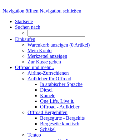
Navigation öffnen
Navigation schließen
Startseite
Suchen nach
Einkaufen
Warenkorb anzeigen (
0
Artikel)
Mein Konto
Merkzettel anzeigen
Zur Kasse gehen
Offroad und mehr...
Airline-Zurrschienen
Aufkleber für Offroad
In arabischer Sprache
Diesel
Kamele
One Life. Live it.
Offroad - Aufkleber
Offroad Bergehilfen
Bergegurte - Bergekits
Bergeseile kinetisch
Schäkel
Tentco