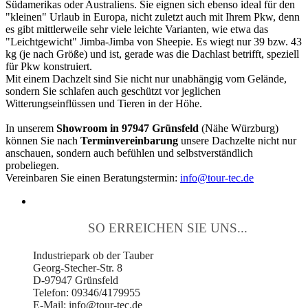
Südamerikas oder Australiens. Sie eignen sich ebenso ideal für den
"kleinen" Urlaub in Europa, nicht zuletzt auch mit Ihrem Pkw, denn
es gibt mittlerweile sehr viele leichte Varianten, wie etwa das
"Leichtgewicht" Jimba-Jimba von Sheepie. Es wiegt nur 39 bzw. 43
kg (je nach Größe) und ist, gerade was die Dachlast betrifft, speziell
für Pkw konstruiert.
Mit einem Dachzelt sind Sie nicht nur unabhängig vom Gelände,
sondern Sie schlafen auch geschützt vor jeglichen
Witterungseinflüssen und Tieren in der Höhe.
In unserem
Showroom in 97947 Grünsfeld
(Nähe Würzburg)
können Sie nach
Terminvereinbarung
unsere Dachzelte nicht nur
anschauen, sondern auch befühlen und selbstverständlich
probeliegen.
Vereinbaren Sie einen Beratungstermin:
info@tour-tec.de
SO ERREICHEN SIE UNS...
Industriepark ob der Tauber
Georg-Stecher-Str. 8
D-97947 Grünsfeld
Telefon: 09346/4179955
E-Mail: info@tour-tec.de