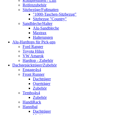
Kompressoren / Luft
Reifenzubehör
Sitzbezüge/Fußmatten
"1000-Taschen-Sitzbezug"
Sitzbezug "Country"
Sandbleche/Halter
Alu-Sandbleche
Maxtrax
Halterungen
Alu-Hardtops für Pick-ups
Ford Ranger
Toyota Hilux
VW Amarok
Hardtop - Zubehör
Dachgepäckträger/Zubehör
Engage4x4
Front Runner
Dachträger
Querträger
Zubehör
Tembo4x4
Zubehör
HandiRack
Hannibal
Dachträger