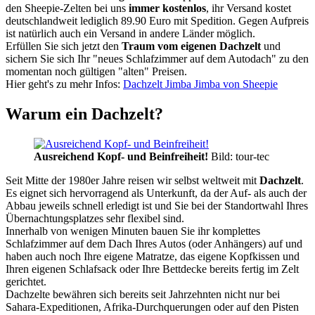
den Sheepie-Zelten bei uns
immer kostenlos
, ihr Versand kostet
deutschlandweit lediglich 89.90 Euro mit Spedition. Gegen Aufpreis
ist natürlich auch ein Versand in andere Länder möglich.
Erfüllen Sie sich jetzt den
Traum vom eigenen Dachzelt
und
sichern Sie sich Ihr "neues Schlafzimmer auf dem Autodach" zu den
momentan noch gültigen "alten" Preisen.
Hier geht's zu mehr Infos:
Dachzelt Jimba Jimba von Sheepie
Warum ein Dachzelt?
Ausreichend Kopf- und Beinfreiheit!
Bild: tour-tec
Seit Mitte der 1980er Jahre reisen wir selbst weltweit mit
Dachzelt
.
Es eignet sich hervorragend als Unterkunft, da der Auf- als auch der
Abbau jeweils schnell erledigt ist und Sie bei der Standortwahl Ihres
Übernachtungsplatzes sehr flexibel sind.
Innerhalb von wenigen Minuten bauen Sie ihr komplettes
Schlafzimmer auf dem Dach Ihres Autos (oder Anhängers) auf und
haben auch noch Ihre eigene Matratze, das eigene Kopfkissen und
Ihren eigenen Schlafsack oder Ihre Bettdecke bereits fertig im Zelt
gerichtet.
Dachzelte bewähren sich bereits seit Jahrzehnten nicht nur bei
Sahara-Expeditionen, Afrika-Durchquerungen oder auf den Pisten