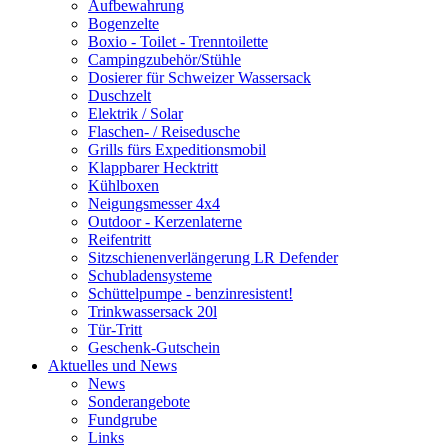
Aufbewahrung
Bogenzelte
Boxio - Toilet - Trenntoilette
Campingzubehör/Stühle
Dosierer für Schweizer Wassersack
Duschzelt
Elektrik / Solar
Flaschen- / Reisedusche
Grills fürs Expeditionsmobil
Klappbarer Hecktritt
Kühlboxen
Neigungsmesser 4x4
Outdoor - Kerzenlaterne
Reifentritt
Sitzschienenverlängerung LR Defender
Schubladensysteme
Schüttelpumpe - benzinresistent!
Trinkwassersack 20l
Tür-Tritt
Geschenk-Gutschein
Aktuelles und News
News
Sonderangebote
Fundgrube
Links