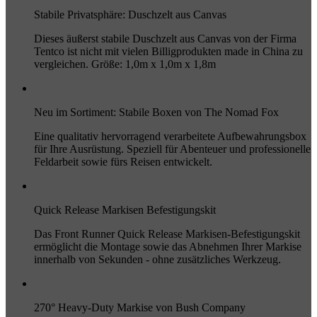
Stabile Privatsphäre: Duschzelt aus Canvas
Dieses äußerst stabile Duschzelt aus Canvas von der Firma
Tentco ist nicht mit vielen Billigprodukten made in China zu
vergleichen. Größe: 1,0m x 1,0m x 1,8m
Neu im Sortiment: Stabile Boxen von The Nomad Fox
Eine qualitativ hervorragend verarbeitete Aufbewahrungsbox
für Ihre Ausrüstung. Speziell für Abenteuer und professionelle
Feldarbeit sowie fürs Reisen entwickelt.
Quick Release Markisen Befestigungskit
Das Front Runner Quick Release Markisen-Befestigungskit
ermöglicht die Montage sowie das Abnehmen Ihrer Markise
innerhalb von Sekunden - ohne zusätzliches Werkzeug.
270° Heavy-Duty Markise von Bush Company