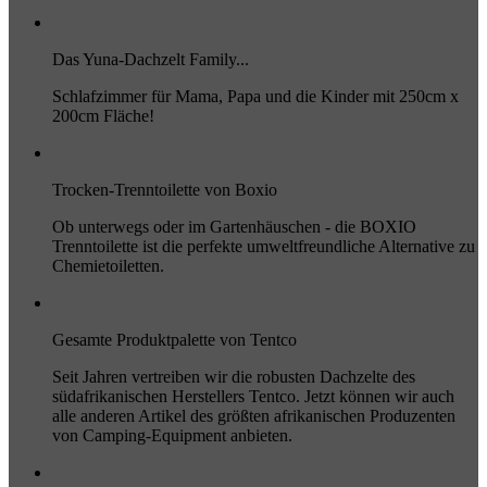
Das Yuna-Dachzelt Family...
Schlafzimmer für Mama, Papa und die Kinder mit 250cm x
200cm Fläche!
Trocken-Trenntoilette von Boxio
Ob unterwegs oder im Gartenhäuschen - die BOXIO
Trenntoilette ist die perfekte umweltfreundliche Alternative zu
Chemietoiletten.
Gesamte Produktpalette von Tentco
Seit Jahren vertreiben wir die robusten Dachzelte des
südafrikanischen Herstellers Tentco. Jetzt können wir auch
alle anderen Artikel des größten afrikanischen Produzenten
von Camping-Equipment anbieten.