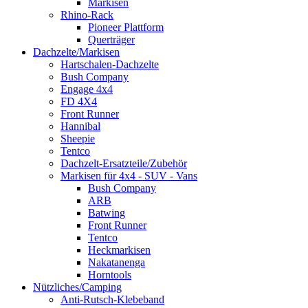
Markisen
Rhino-Rack
Pioneer Plattform
Querträger
Dachzelte/Markisen
Hartschalen-Dachzelte
Bush Company
Engage 4x4
FD 4X4
Front Runner
Hannibal
Sheepie
Tentco
Dachzelt-Ersatzteile/Zubehör
Markisen für 4x4 - SUV - Vans
Bush Company
ARB
Batwing
Front Runner
Tentco
Heckmarkisen
Nakatanenga
Horntools
Nützliches/Camping
Anti-Rutsch-Klebeband