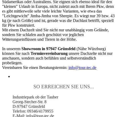
Südamerikas oder Australiens. Sie eignen sich ebenso ideal für den
"kleinen" Urlaub in Europa, nicht zuletzt auch mit Ihrem Pkw, denn
es gibt mittlerweile sehr viele leichte Varianten, wie etwa das
"Leichtgewicht" Jimba-Jimba von Sheepie. Es wiegt nur 39 bzw. 43
kg (je nach Größe) und ist, gerade was die Dachlast betrifft, speziell
für Pkw konstruiert.
Mit einem Dachzelt sind Sie nicht nur unabhängig vom Gelände,
sondern Sie schlafen auch geschützt vor jeglichen
Witterungseinflüssen und Tieren in der Höhe.
In unserem
Showroom in 97947 Grünsfeld
(Nähe Würzburg)
können Sie nach
Terminvereinbarung
unsere Dachzelte nicht nur
anschauen, sondern auch befühlen und selbstverständlich
probeliegen.
Vereinbaren Sie einen Beratungstermin:
info@tour-tec.de
SO ERREICHEN SIE UNS...
Industriepark ob der Tauber
Georg-Stecher-Str. 8
D-97947 Grünsfeld
Telefon: 09346/4179955
E-Mail: info@tour-tec.de