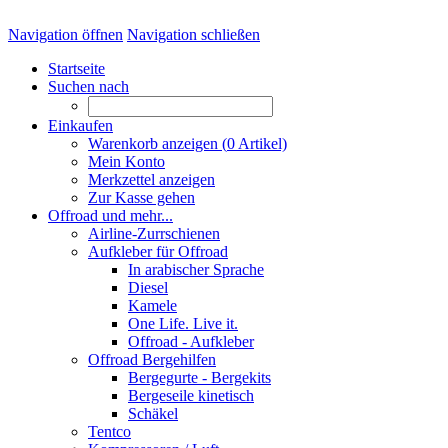
Navigation öffnen
Navigation schließen
Startseite
Suchen nach
Einkaufen
Warenkorb anzeigen (
0
Artikel)
Mein Konto
Merkzettel anzeigen
Zur Kasse gehen
Offroad und mehr...
Airline-Zurrschienen
Aufkleber für Offroad
In arabischer Sprache
Diesel
Kamele
One Life. Live it.
Offroad - Aufkleber
Offroad Bergehilfen
Bergegurte - Bergekits
Bergeseile kinetisch
Schäkel
Tentco