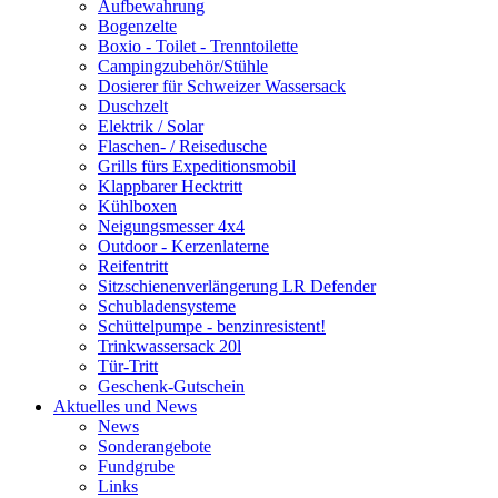
Aufbewahrung
Bogenzelte
Boxio - Toilet - Trenntoilette
Campingzubehör/Stühle
Dosierer für Schweizer Wassersack
Duschzelt
Elektrik / Solar
Flaschen- / Reisedusche
Grills fürs Expeditionsmobil
Klappbarer Hecktritt
Kühlboxen
Neigungsmesser 4x4
Outdoor - Kerzenlaterne
Reifentritt
Sitzschienenverlängerung LR Defender
Schubladensysteme
Schüttelpumpe - benzinresistent!
Trinkwassersack 20l
Tür-Tritt
Geschenk-Gutschein
Aktuelles und News
News
Sonderangebote
Fundgrube
Links