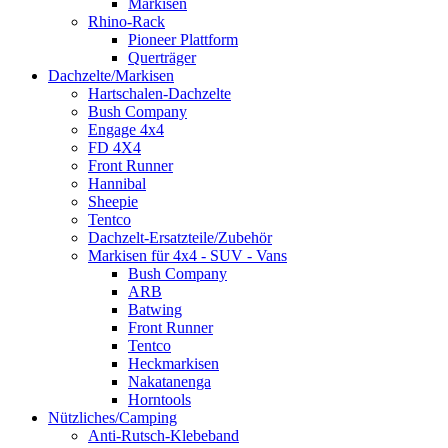
Markisen
Rhino-Rack
Pioneer Plattform
Querträger
Dachzelte/Markisen
Hartschalen-Dachzelte
Bush Company
Engage 4x4
FD 4X4
Front Runner
Hannibal
Sheepie
Tentco
Dachzelt-Ersatzteile/Zubehör
Markisen für 4x4 - SUV - Vans
Bush Company
ARB
Batwing
Front Runner
Tentco
Heckmarkisen
Nakatanenga
Horntools
Nützliches/Camping
Anti-Rutsch-Klebeband