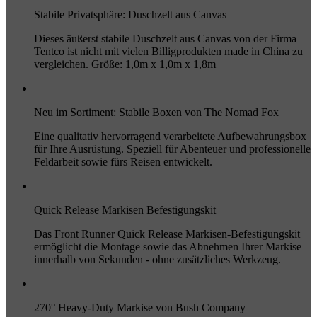
Stabile Privatsphäre: Duschzelt aus Canvas
Dieses äußerst stabile Duschzelt aus Canvas von der Firma
Tentco ist nicht mit vielen Billigprodukten made in China zu
vergleichen. Größe: 1,0m x 1,0m x 1,8m
Neu im Sortiment: Stabile Boxen von The Nomad Fox
Eine qualitativ hervorragend verarbeitete Aufbewahrungsbox
für Ihre Ausrüstung. Speziell für Abenteuer und professionelle
Feldarbeit sowie fürs Reisen entwickelt.
Quick Release Markisen Befestigungskit
Das Front Runner Quick Release Markisen-Befestigungskit
ermöglicht die Montage sowie das Abnehmen Ihrer Markise
innerhalb von Sekunden - ohne zusätzliches Werkzeug.
270° Heavy-Duty Markise von Bush Company