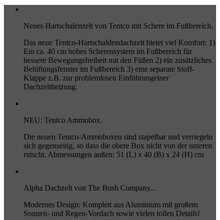
Neues Hartschalenzelt von Tentco mit Schere im Fußbereich.
Das neue Tentco-Hartschaldendachzelt bietet viel Komfort: 1)
Ein ca. 40 cm hohes Scherensystem im Fußbereich für
bessere Bewegungsfreiheit mit den Füßen 2) ein zusätzliches
Belüftungsfenster im Fußbereich 3) eine separate Stoff-
Klappe z.B. zur problemlosen Einführungeiner
Dachzeltheizung.
NEU: Tentco Ammobox.
Die neuen Tentco-Ammoboxen sind stapelbar und verriegeln
sich gegenseitig, so dass die obere Box nicht von der unteren
rutscht. Abmessungen außen: 51 (L) x 40 (B) x 24 (H) cm
Alpha Dachzelt von The Bush Company...
Modernes Design: Komplett aus Aluminium mit großem
Sonnen- und Regen-Vordach sowie vielen tollen Details!