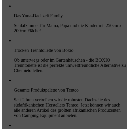
Das Yuna-Dachzelt Family...
Schlafzimmer für Mama, Papa und die Kinder mit 250cm x
200cm Fläche!
Trocken-Trenntoilette von Boxio
Ob unterwegs oder im Gartenhäuschen - die BOXIO
Trenntoilette ist die perfekte umweltfreundliche Alternative zu
Chemietoiletten.
Gesamte Produktpalette von Tentco
Seit Jahren vertreiben wir die robusten Dachzelte des
südafrikanischen Herstellers Tentco. Jetzt können wir auch
alle anderen Artikel des größten afrikanischen Produzenten
von Camping-Equipment anbieten.