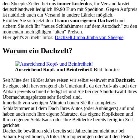
den Sheepie-Zelten bei uns
immer kostenlos
, ihr Versand kostet
deutschlandweit lediglich 89.90 Euro mit Spedition. Gegen Aufpreis
ist natürlich auch ein Versand in andere Länder möglich.
Erfüllen Sie sich jetzt den
Traum vom eigenen Dachzelt
und
sichern Sie sich Ihr "neues Schlafzimmer auf dem Autodach" zu den
momentan noch gültigen "alten" Preisen.
Hier geht's zu mehr Infos:
Dachzelt Jimba Jimba von Sheepie
Warum ein Dachzelt?
Ausreichend Kopf- und Beinfreiheit!
Bild: tour-tec
Seit Mitte der 1980er Jahre reisen wir selbst weltweit mit
Dachzelt
.
Es eignet sich hervorragend als Unterkunft, da der Auf- als auch der
Abbau jeweils schnell erledigt ist und Sie bei der Standortwahl Ihres
Übernachtungsplatzes sehr flexibel sind.
Innerhalb von wenigen Minuten bauen Sie ihr komplettes
Schlafzimmer auf dem Dach Ihres Autos (oder Anhängers) auf und
haben auch noch Ihre eigene Matratze, das eigene Kopfkissen und
Ihren eigenen Schlafsack oder Ihre Bettdecke bereits fertig im Zelt
gerichtet.
Dachzelte bewähren sich bereits seit Jahrzehnten nicht nur bei
Sahara-Expeditionen, Afrika-Durchquerungen oder auf den Pisten