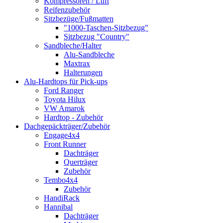
Kompressoren / Luft
Reifenzubehör
Sitzbezüge/Fußmatten
"1000-Taschen-Sitzbezug"
Sitzbezug "Country"
Sandbleche/Halter
Alu-Sandbleche
Maxtrax
Halterungen
Alu-Hardtops für Pick-ups
Ford Ranger
Toyota Hilux
VW Amarok
Hardtop - Zubehör
Dachgepäckträger/Zubehör
Engage4x4
Front Runner
Dachträger
Querträger
Zubehör
Tembo4x4
Zubehör
HandiRack
Hannibal
Dachträger