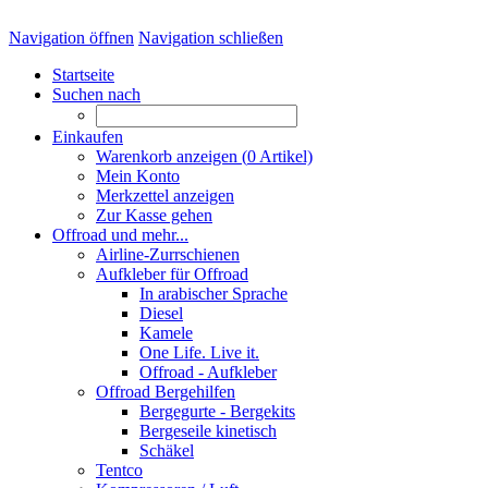
Navigation öffnen
Navigation schließen
Startseite
Suchen nach
Einkaufen
Warenkorb anzeigen (
0
Artikel)
Mein Konto
Merkzettel anzeigen
Zur Kasse gehen
Offroad und mehr...
Airline-Zurrschienen
Aufkleber für Offroad
In arabischer Sprache
Diesel
Kamele
One Life. Live it.
Offroad - Aufkleber
Offroad Bergehilfen
Bergegurte - Bergekits
Bergeseile kinetisch
Schäkel
Tentco