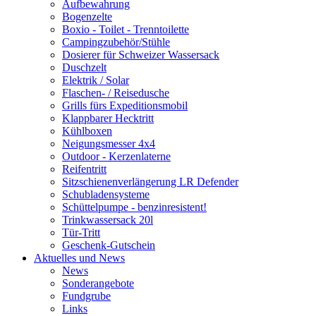
Aufbewahrung
Bogenzelte
Boxio - Toilet - Trenntoilette
Campingzubehör/Stühle
Dosierer für Schweizer Wassersack
Duschzelt
Elektrik / Solar
Flaschen- / Reisedusche
Grills fürs Expeditionsmobil
Klappbarer Hecktritt
Kühlboxen
Neigungsmesser 4x4
Outdoor - Kerzenlaterne
Reifentritt
Sitzschienenverlängerung LR Defender
Schubladensysteme
Schüttelpumpe - benzinresistent!
Trinkwassersack 20l
Tür-Tritt
Geschenk-Gutschein
Aktuelles und News
News
Sonderangebote
Fundgrube
Links