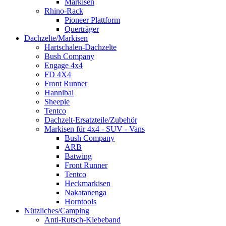
Markisen
Rhino-Rack
Pioneer Plattform
Querträger
Dachzelte/Markisen
Hartschalen-Dachzelte
Bush Company
Engage 4x4
FD 4X4
Front Runner
Hannibal
Sheepie
Tentco
Dachzelt-Ersatzteile/Zubehör
Markisen für 4x4 - SUV - Vans
Bush Company
ARB
Batwing
Front Runner
Tentco
Heckmarkisen
Nakatanenga
Horntools
Nützliches/Camping
Anti-Rutsch-Klebeband