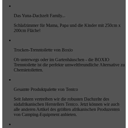
Das Yuna-Dachzelt Family...
Schlafzimmer für Mama, Papa und die Kinder mit 250cm x
200cm Fläche!
Trocken-Trenntoilette von Boxio
Ob unterwegs oder im Gartenhäuschen - die BOXIO
Trenntoilette ist die perfekte umweltfreundliche Alternative zu
Chemietoiletten.
Gesamte Produktpalette von Tentco
Seit Jahren vertreiben wir die robusten Dachzelte des
südafrikanischen Herstellers Tentco. Jetzt können wir auch
alle anderen Artikel des größten afrikanischen Produzenten
von Camping-Equipment anbieten.