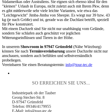
Südamerikas oder Australiens. Sie eignen sich ebenso ideal für den
"kleinen" Urlaub in Europa, nicht zuletzt auch mit Ihrem Pkw, denn
es gibt mittlerweile sehr viele leichte Varianten, wie etwa das
"Leichtgewicht" Jimba-Jimba von Sheepie. Es wiegt nur 39 bzw. 43
kg (je nach Größe) und ist, gerade was die Dachlast betrifft, speziell
für Pkw konstruiert.
Mit einem Dachzelt sind Sie nicht nur unabhängig vom Gelände,
sondern Sie schlafen auch geschützt vor jeglichen
Witterungseinflüssen und Tieren in der Höhe.
In unserem
Showroom in 97947 Grünsfeld
(Nähe Würzburg)
können Sie nach
Terminvereinbarung
unsere Dachzelte nicht nur
anschauen, sondern auch befühlen und selbstverständlich
probeliegen.
Vereinbaren Sie einen Beratungstermin:
info@tour-tec.de
SO ERREICHEN SIE UNS...
Industriepark ob der Tauber
Georg-Stecher-Str. 8
D-97947 Grünsfeld
Telefon: 09346/4179955
E-Mail: info@tour-tec.de