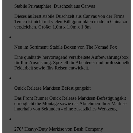
Stabile Privatsphäre: Duschzelt aus Canvas
Dieses äußerst stabile Duschzelt aus Canvas von der Firma
Tentco ist nicht mit vielen Billigprodukten made in China zu
vergleichen. Größe: 1,0m x 1,0m x 1,8m
Neu im Sortiment: Stabile Boxen von The Nomad Fox
Eine qualitativ hervorragend verarbeitete Aufbewahrungsbox
für Ihre Ausrüstung. Speziell für Abenteuer und professionelle
Feldarbeit sowie fürs Reisen entwickelt.
Quick Release Markisen Befestigungskit
Das Front Runner Quick Release Markisen-Befestigungskit
ermöglicht die Montage sowie das Abnehmen Ihrer Markise
innerhalb von Sekunden - ohne zusätzliches Werkzeug.
270° Heavy-Duty Markise von Bush Company