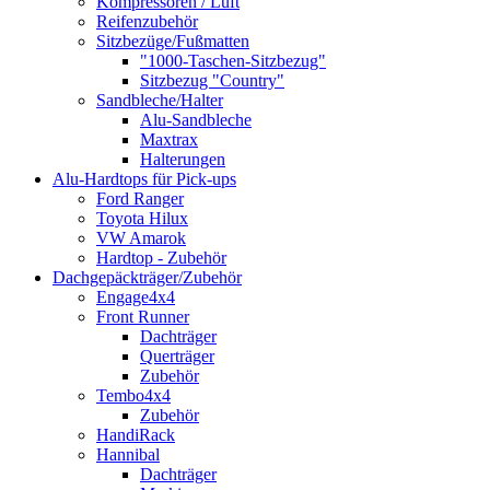
Kompressoren / Luft
Reifenzubehör
Sitzbezüge/Fußmatten
"1000-Taschen-Sitzbezug"
Sitzbezug "Country"
Sandbleche/Halter
Alu-Sandbleche
Maxtrax
Halterungen
Alu-Hardtops für Pick-ups
Ford Ranger
Toyota Hilux
VW Amarok
Hardtop - Zubehör
Dachgepäckträger/Zubehör
Engage4x4
Front Runner
Dachträger
Querträger
Zubehör
Tembo4x4
Zubehör
HandiRack
Hannibal
Dachträger