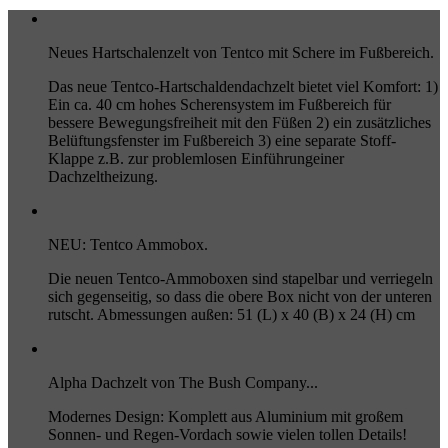
Neues Hartschalenzelt von Tentco mit Schere im Fußbereich.
Das neue Tentco-Hartschaldendachzelt bietet viel Komfort: 1)
Ein ca. 40 cm hohes Scherensystem im Fußbereich für
bessere Bewegungsfreiheit mit den Füßen 2) ein zusätzliches
Belüftungsfenster im Fußbereich 3) eine separate Stoff-
Klappe z.B. zur problemlosen Einführungeiner
Dachzeltheizung.
NEU: Tentco Ammobox.
Die neuen Tentco-Ammoboxen sind stapelbar und verriegeln
sich gegenseitig, so dass die obere Box nicht von der unteren
rutscht. Abmessungen außen: 51 (L) x 40 (B) x 24 (H) cm
Alpha Dachzelt von The Bush Company...
Modernes Design: Komplett aus Aluminium mit großem
Sonnen- und Regen-Vordach sowie vielen tollen Details!