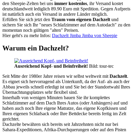
den Sheepie-Zelten bei uns
immer kostenlos
, ihr Versand kostet
deutschlandweit lediglich 89.90 Euro mit Spedition. Gegen Aufpreis
ist natürlich auch ein Versand in andere Länder möglich.
Erfüllen Sie sich jetzt den
Traum vom eigenen Dachzelt
und
sichern Sie sich Ihr "neues Schlafzimmer auf dem Autodach" zu den
momentan noch gültigen "alten" Preisen.
Hier geht's zu mehr Infos:
Dachzelt Jimba Jimba von Sheepie
Warum ein Dachzelt?
Ausreichend Kopf- und Beinfreiheit!
Bild: tour-tec
Seit Mitte der 1980er Jahre reisen wir selbst weltweit mit
Dachzelt
.
Es eignet sich hervorragend als Unterkunft, da der Auf- als auch der
Abbau jeweils schnell erledigt ist und Sie bei der Standortwahl Ihres
Übernachtungsplatzes sehr flexibel sind.
Innerhalb von wenigen Minuten bauen Sie ihr komplettes
Schlafzimmer auf dem Dach Ihres Autos (oder Anhängers) auf und
haben auch noch Ihre eigene Matratze, das eigene Kopfkissen und
Ihren eigenen Schlafsack oder Ihre Bettdecke bereits fertig im Zelt
gerichtet.
Dachzelte bewähren sich bereits seit Jahrzehnten nicht nur bei
Sahara-Expeditionen, Afrika-Durchquerungen oder auf den Pisten