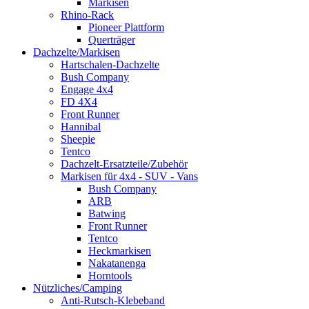
Markisen
Rhino-Rack
Pioneer Plattform
Querträger
Dachzelte/Markisen
Hartschalen-Dachzelte
Bush Company
Engage 4x4
FD 4X4
Front Runner
Hannibal
Sheepie
Tentco
Dachzelt-Ersatzteile/Zubehör
Markisen für 4x4 - SUV - Vans
Bush Company
ARB
Batwing
Front Runner
Tentco
Heckmarkisen
Nakatanenga
Horntools
Nützliches/Camping
Anti-Rutsch-Klebeband