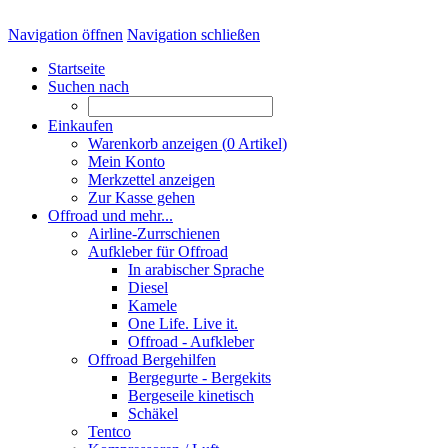
Navigation öffnen
Navigation schließen
Startseite
Suchen nach
Einkaufen
Warenkorb anzeigen (
0
Artikel)
Mein Konto
Merkzettel anzeigen
Zur Kasse gehen
Offroad und mehr...
Airline-Zurrschienen
Aufkleber für Offroad
In arabischer Sprache
Diesel
Kamele
One Life. Live it.
Offroad - Aufkleber
Offroad Bergehilfen
Bergegurte - Bergekits
Bergeseile kinetisch
Schäkel
Tentco