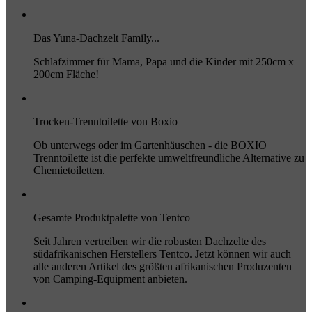
Das Yuna-Dachzelt Family...
Schlafzimmer für Mama, Papa und die Kinder mit 250cm x
200cm Fläche!
Trocken-Trenntoilette von Boxio
Ob unterwegs oder im Gartenhäuschen - die BOXIO
Trenntoilette ist die perfekte umweltfreundliche Alternative zu
Chemietoiletten.
Gesamte Produktpalette von Tentco
Seit Jahren vertreiben wir die robusten Dachzelte des
südafrikanischen Herstellers Tentco. Jetzt können wir auch
alle anderen Artikel des größten afrikanischen Produzenten
von Camping-Equipment anbieten.