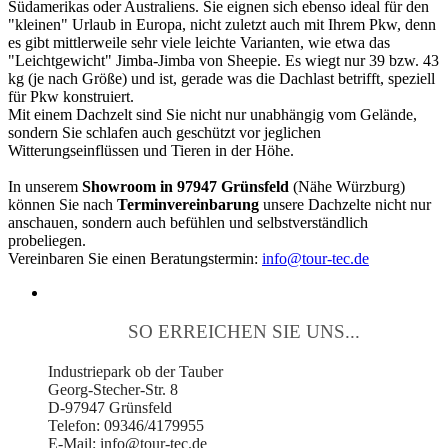
Südamerikas oder Australiens. Sie eignen sich ebenso ideal für den
"kleinen" Urlaub in Europa, nicht zuletzt auch mit Ihrem Pkw, denn
es gibt mittlerweile sehr viele leichte Varianten, wie etwa das
"Leichtgewicht" Jimba-Jimba von Sheepie. Es wiegt nur 39 bzw. 43
kg (je nach Größe) und ist, gerade was die Dachlast betrifft, speziell
für Pkw konstruiert.
Mit einem Dachzelt sind Sie nicht nur unabhängig vom Gelände,
sondern Sie schlafen auch geschützt vor jeglichen
Witterungseinflüssen und Tieren in der Höhe.
In unserem
Showroom in 97947 Grünsfeld
(Nähe Würzburg)
können Sie nach
Terminvereinbarung
unsere Dachzelte nicht nur
anschauen, sondern auch befühlen und selbstverständlich
probeliegen.
Vereinbaren Sie einen Beratungstermin:
info@tour-tec.de
SO ERREICHEN SIE UNS...
Industriepark ob der Tauber
Georg-Stecher-Str. 8
D-97947 Grünsfeld
Telefon: 09346/4179955
E-Mail: info@tour-tec.de