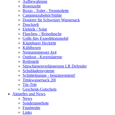
Aufbewahrung
Bogenzelte
Boxio - Toilet - Trenntoilette
Campingzubehör/Stühle
Dosierer für Schweizer Wassersack
Duschzelt
Elektrik / Solar
Flaschen- / Reisedusche
Grills fürs Expeditionsmobil
Klappbarer Hecktritt
Kühlboxen
Neigungsmesser 4x4
Outdoor - Kerzenlaterne
Reifentritt
Sitzschienenverlängerung LR Defender
Schubladensysteme
Schüttelpumpe - benzinresistent!
Trinkwassersack 20l
Tür-Tritt
Geschenk-Gutschein
Aktuelles und News
News
Sonderangebote
Fundgrube
Links