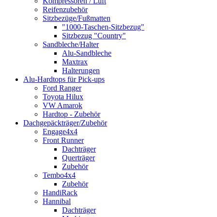
Kompressoren / Luft
Reifenzubehör
Sitzbezüge/Fußmatten
"1000-Taschen-Sitzbezug"
Sitzbezug "Country"
Sandbleche/Halter
Alu-Sandbleche
Maxtrax
Halterungen
Alu-Hardtops für Pick-ups
Ford Ranger
Toyota Hilux
VW Amarok
Hardtop - Zubehör
Dachgepäckträger/Zubehör
Engage4x4
Front Runner
Dachträger
Querträger
Zubehör
Tembo4x4
Zubehör
HandiRack
Hannibal
Dachträger