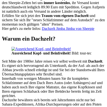
den Sheepie-Zelten bei uns
immer kostenlos
, ihr Versand kostet
deutschlandweit lediglich 89.90 Euro mit Spedition. Gegen Aufpreis
ist natürlich auch ein Versand in andere Länder möglich.
Erfüllen Sie sich jetzt den
Traum vom eigenen Dachzelt
und
sichern Sie sich Ihr "neues Schlafzimmer auf dem Autodach" zu den
momentan noch gültigen "alten" Preisen.
Hier geht's zu mehr Infos:
Dachzelt Jimba Jimba von Sheepie
Warum ein Dachzelt?
Ausreichend Kopf- und Beinfreiheit!
Bild: tour-tec
Seit Mitte der 1980er Jahre reisen wir selbst weltweit mit
Dachzelt
.
Es eignet sich hervorragend als Unterkunft, da der Auf- als auch der
Abbau jeweils schnell erledigt ist und Sie bei der Standortwahl Ihres
Übernachtungsplatzes sehr flexibel sind.
Innerhalb von wenigen Minuten bauen Sie ihr komplettes
Schlafzimmer auf dem Dach Ihres Autos (oder Anhängers) auf und
haben auch noch Ihre eigene Matratze, das eigene Kopfkissen und
Ihren eigenen Schlafsack oder Ihre Bettdecke bereits fertig im Zelt
gerichtet.
Dachzelte bewähren sich bereits seit Jahrzehnten nicht nur bei
Sahara-Expeditionen, Afrika-Durchquerungen oder auf den Pisten