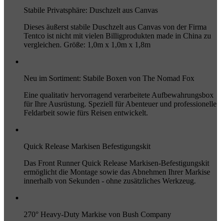
Stabile Privatsphäre: Duschzelt aus Canvas
Dieses äußerst stabile Duschzelt aus Canvas von der Firma
Tentco ist nicht mit vielen Billigprodukten made in China zu
vergleichen. Größe: 1,0m x 1,0m x 1,8m
Neu im Sortiment: Stabile Boxen von The Nomad Fox
Eine qualitativ hervorragend verarbeitete Aufbewahrungsbox
für Ihre Ausrüstung. Speziell für Abenteuer und professionelle
Feldarbeit sowie fürs Reisen entwickelt.
Quick Release Markisen Befestigungskit
Das Front Runner Quick Release Markisen-Befestigungskit
ermöglicht die Montage sowie das Abnehmen Ihrer Markise
innerhalb von Sekunden - ohne zusätzliches Werkzeug.
270° Heavy-Duty Markise von Bush Company