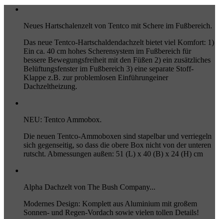
Neues Hartschalenzelt von Tentco mit Schere im Fußbereich.
Das neue Tentco-Hartschaldendachzelt bietet viel Komfort: 1)
Ein ca. 40 cm hohes Scherensystem im Fußbereich für
bessere Bewegungsfreiheit mit den Füßen 2) ein zusätzliches
Belüftungsfenster im Fußbereich 3) eine separate Stoff-
Klappe z.B. zur problemlosen Einführungeiner
Dachzeltheizung.
NEU: Tentco Ammobox.
Die neuen Tentco-Ammoboxen sind stapelbar und verriegeln
sich gegenseitig, so dass die obere Box nicht von der unteren
rutscht. Abmessungen außen: 51 (L) x 40 (B) x 24 (H) cm
Alpha Dachzelt von The Bush Company...
Modernes Design: Komplett aus Aluminium mit großem
Sonnen- und Regen-Vordach sowie vielen tollen Details!