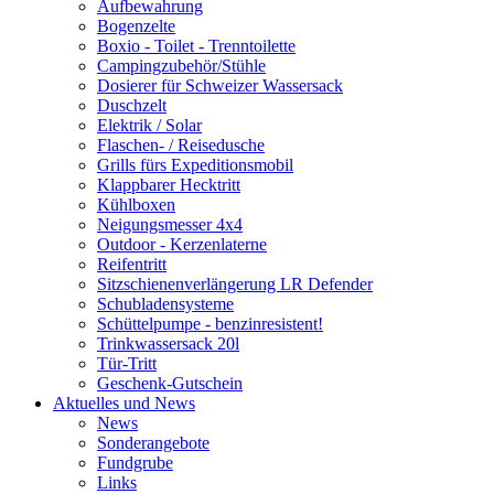
Aufbewahrung
Bogenzelte
Boxio - Toilet - Trenntoilette
Campingzubehör/Stühle
Dosierer für Schweizer Wassersack
Duschzelt
Elektrik / Solar
Flaschen- / Reisedusche
Grills fürs Expeditionsmobil
Klappbarer Hecktritt
Kühlboxen
Neigungsmesser 4x4
Outdoor - Kerzenlaterne
Reifentritt
Sitzschienenverlängerung LR Defender
Schubladensysteme
Schüttelpumpe - benzinresistent!
Trinkwassersack 20l
Tür-Tritt
Geschenk-Gutschein
Aktuelles und News
News
Sonderangebote
Fundgrube
Links