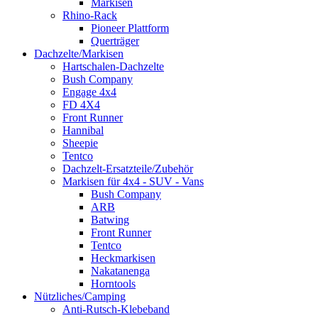
Markisen
Rhino-Rack
Pioneer Plattform
Querträger
Dachzelte/Markisen
Hartschalen-Dachzelte
Bush Company
Engage 4x4
FD 4X4
Front Runner
Hannibal
Sheepie
Tentco
Dachzelt-Ersatzteile/Zubehör
Markisen für 4x4 - SUV - Vans
Bush Company
ARB
Batwing
Front Runner
Tentco
Heckmarkisen
Nakatanenga
Horntools
Nützliches/Camping
Anti-Rutsch-Klebeband