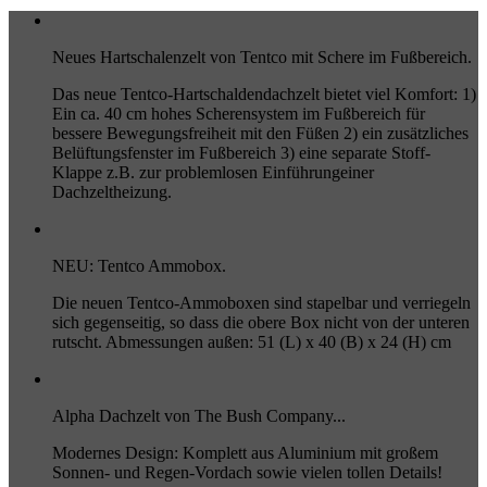
Neues Hartschalenzelt von Tentco mit Schere im Fußbereich.
Das neue Tentco-Hartschaldendachzelt bietet viel Komfort: 1)
Ein ca. 40 cm hohes Scherensystem im Fußbereich für
bessere Bewegungsfreiheit mit den Füßen 2) ein zusätzliches
Belüftungsfenster im Fußbereich 3) eine separate Stoff-
Klappe z.B. zur problemlosen Einführungeiner
Dachzeltheizung.
NEU: Tentco Ammobox.
Die neuen Tentco-Ammoboxen sind stapelbar und verriegeln
sich gegenseitig, so dass die obere Box nicht von der unteren
rutscht. Abmessungen außen: 51 (L) x 40 (B) x 24 (H) cm
Alpha Dachzelt von The Bush Company...
Modernes Design: Komplett aus Aluminium mit großem
Sonnen- und Regen-Vordach sowie vielen tollen Details!