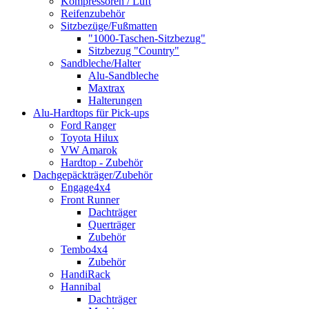
Kompressoren / Luft
Reifenzubehör
Sitzbezüge/Fußmatten
"1000-Taschen-Sitzbezug"
Sitzbezug "Country"
Sandbleche/Halter
Alu-Sandbleche
Maxtrax
Halterungen
Alu-Hardtops für Pick-ups
Ford Ranger
Toyota Hilux
VW Amarok
Hardtop - Zubehör
Dachgepäckträger/Zubehör
Engage4x4
Front Runner
Dachträger
Querträger
Zubehör
Tembo4x4
Zubehör
HandiRack
Hannibal
Dachträger