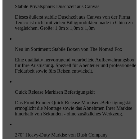
Stabile Privatsphäre: Duschzelt aus Canvas
Dieses äußerst stabile Duschzelt aus Canvas von der Firma
Tentco ist nicht mit vielen Billigprodukten made in China zu
vergleichen. Größe: 1,0m x 1,0m x 1,8m
Neu im Sortiment: Stabile Boxen von The Nomad Fox
Eine qualitativ hervorragend verarbeitete Aufbewahrungsbox
für Ihre Ausrüstung. Speziell für Abenteuer und professionelle
Feldarbeit sowie fürs Reisen entwickelt.
Quick Release Markisen Befestigungskit
Das Front Runner Quick Release Markisen-Befestigungskit
ermöglicht die Montage sowie das Abnehmen Ihrer Markise
innerhalb von Sekunden - ohne zusätzliches Werkzeug.
270° Heavy-Duty Markise von Bush Company