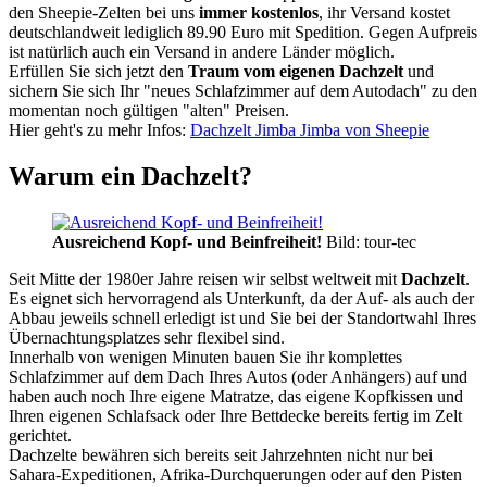
den Sheepie-Zelten bei uns
immer kostenlos
, ihr Versand kostet
deutschlandweit lediglich 89.90 Euro mit Spedition. Gegen Aufpreis
ist natürlich auch ein Versand in andere Länder möglich.
Erfüllen Sie sich jetzt den
Traum vom eigenen Dachzelt
und
sichern Sie sich Ihr "neues Schlafzimmer auf dem Autodach" zu den
momentan noch gültigen "alten" Preisen.
Hier geht's zu mehr Infos:
Dachzelt Jimba Jimba von Sheepie
Warum ein Dachzelt?
Ausreichend Kopf- und Beinfreiheit!
Bild: tour-tec
Seit Mitte der 1980er Jahre reisen wir selbst weltweit mit
Dachzelt
.
Es eignet sich hervorragend als Unterkunft, da der Auf- als auch der
Abbau jeweils schnell erledigt ist und Sie bei der Standortwahl Ihres
Übernachtungsplatzes sehr flexibel sind.
Innerhalb von wenigen Minuten bauen Sie ihr komplettes
Schlafzimmer auf dem Dach Ihres Autos (oder Anhängers) auf und
haben auch noch Ihre eigene Matratze, das eigene Kopfkissen und
Ihren eigenen Schlafsack oder Ihre Bettdecke bereits fertig im Zelt
gerichtet.
Dachzelte bewähren sich bereits seit Jahrzehnten nicht nur bei
Sahara-Expeditionen, Afrika-Durchquerungen oder auf den Pisten