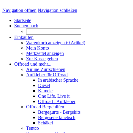
Navigation öffnen
Navigation schließen
Startseite
Suchen nach
Einkaufen
Warenkorb anzeigen (
0
Artikel)
Mein Konto
Merkzettel anzeigen
Zur Kasse gehen
Offroad und mehr...
Airline-Zurrschienen
Aufkleber für Offroad
In arabischer Sprache
Diesel
Kamele
One Life. Live it.
Offroad - Aufkleber
Offroad Bergehilfen
Bergegurte - Bergekits
Bergeseile kinetisch
Schäkel
Tentco