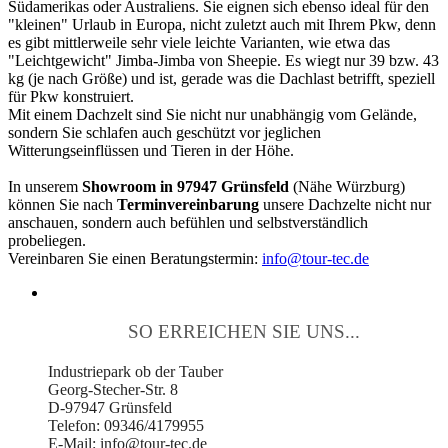
Südamerikas oder Australiens. Sie eignen sich ebenso ideal für den
"kleinen" Urlaub in Europa, nicht zuletzt auch mit Ihrem Pkw, denn
es gibt mittlerweile sehr viele leichte Varianten, wie etwa das
"Leichtgewicht" Jimba-Jimba von Sheepie. Es wiegt nur 39 bzw. 43
kg (je nach Größe) und ist, gerade was die Dachlast betrifft, speziell
für Pkw konstruiert.
Mit einem Dachzelt sind Sie nicht nur unabhängig vom Gelände,
sondern Sie schlafen auch geschützt vor jeglichen
Witterungseinflüssen und Tieren in der Höhe.
In unserem
Showroom in 97947 Grünsfeld
(Nähe Würzburg)
können Sie nach
Terminvereinbarung
unsere Dachzelte nicht nur
anschauen, sondern auch befühlen und selbstverständlich
probeliegen.
Vereinbaren Sie einen Beratungstermin:
info@tour-tec.de
SO ERREICHEN SIE UNS...
Industriepark ob der Tauber
Georg-Stecher-Str. 8
D-97947 Grünsfeld
Telefon: 09346/4179955
E-Mail: info@tour-tec.de