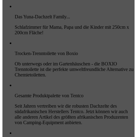
Das Yuna-Dachzelt Family...
Schlafzimmer für Mama, Papa und die Kinder mit 250cm x
200cm Fläche!
Trocken-Trenntoilette von Boxio
Ob unterwegs oder im Gartenhäuschen - die BOXIO
Trenntoilette ist die perfekte umweltfreundliche Alternative zu
Chemietoiletten.
Gesamte Produktpalette von Tentco
Seit Jahren vertreiben wir die robusten Dachzelte des
südafrikanischen Herstellers Tentco. Jetzt können wir auch
alle anderen Artikel des größten afrikanischen Produzenten
von Camping-Equipment anbieten.