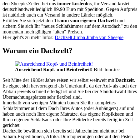
den Sheepie-Zelten bei uns
immer kostenlos
, ihr Versand kostet
deutschlandweit lediglich 89.90 Euro mit Spedition. Gegen Aufpreis
ist natürlich auch ein Versand in andere Länder möglich.
Erfüllen Sie sich jetzt den
Traum vom eigenen Dachzelt
und
sichern Sie sich Ihr "neues Schlafzimmer auf dem Autodach" zu den
momentan noch gültigen "alten" Preisen.
Hier geht's zu mehr Infos:
Dachzelt Jimba Jimba von Sheepie
Warum ein Dachzelt?
Ausreichend Kopf- und Beinfreiheit!
Bild: tour-tec
Seit Mitte der 1980er Jahre reisen wir selbst weltweit mit
Dachzelt
.
Es eignet sich hervorragend als Unterkunft, da der Auf- als auch der
Abbau jeweils schnell erledigt ist und Sie bei der Standortwahl Ihres
Übernachtungsplatzes sehr flexibel sind.
Innerhalb von wenigen Minuten bauen Sie ihr komplettes
Schlafzimmer auf dem Dach Ihres Autos (oder Anhängers) auf und
haben auch noch Ihre eigene Matratze, das eigene Kopfkissen und
Ihren eigenen Schlafsack oder Ihre Bettdecke bereits fertig im Zelt
gerichtet.
Dachzelte bewähren sich bereits seit Jahrzehnten nicht nur bei
Sahara-Expeditionen, Afrika-Durchquerungen oder auf den Pisten