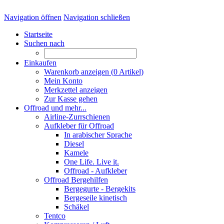
Navigation öffnen
Navigation schließen
Startseite
Suchen nach
Einkaufen
Warenkorb anzeigen (
0
Artikel)
Mein Konto
Merkzettel anzeigen
Zur Kasse gehen
Offroad und mehr...
Airline-Zurrschienen
Aufkleber für Offroad
In arabischer Sprache
Diesel
Kamele
One Life. Live it.
Offroad - Aufkleber
Offroad Bergehilfen
Bergegurte - Bergekits
Bergeseile kinetisch
Schäkel
Tentco