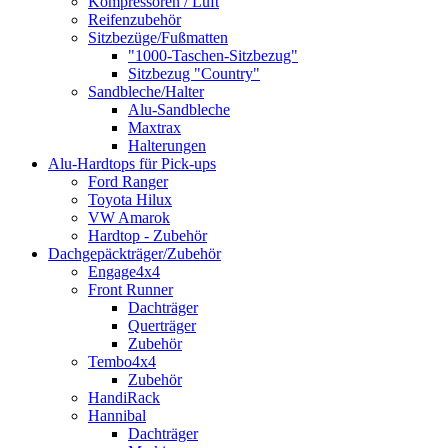
Kompressoren / Luft
Reifenzubehör
Sitzbezüge/Fußmatten
"1000-Taschen-Sitzbezug"
Sitzbezug "Country"
Sandbleche/Halter
Alu-Sandbleche
Maxtrax
Halterungen
Alu-Hardtops für Pick-ups
Ford Ranger
Toyota Hilux
VW Amarok
Hardtop - Zubehör
Dachgepäckträger/Zubehör
Engage4x4
Front Runner
Dachträger
Querträger
Zubehör
Tembo4x4
Zubehör
HandiRack
Hannibal
Dachträger