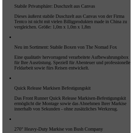
Stabile Privatsphäre: Duschzelt aus Canvas
Dieses äußerst stabile Duschzelt aus Canvas von der Firma
Tentco ist nicht mit vielen Billigprodukten made in China zu
vergleichen. Größe: 1,0m x 1,0m x 1,8m
Neu im Sortiment: Stabile Boxen von The Nomad Fox
Eine qualitativ hervorragend verarbeitete Aufbewahrungsbox
für Ihre Ausrüstung. Speziell für Abenteuer und professionelle
Feldarbeit sowie fürs Reisen entwickelt.
Quick Release Markisen Befestigungskit
Das Front Runner Quick Release Markisen-Befestigungskit
ermöglicht die Montage sowie das Abnehmen Ihrer Markise
innerhalb von Sekunden - ohne zusätzliches Werkzeug.
270° Heavy-Duty Markise von Bush Company