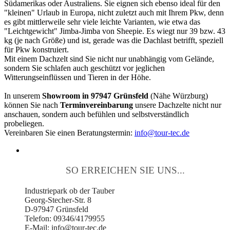
Südamerikas oder Australiens. Sie eignen sich ebenso ideal für den
"kleinen" Urlaub in Europa, nicht zuletzt auch mit Ihrem Pkw, denn
es gibt mittlerweile sehr viele leichte Varianten, wie etwa das
"Leichtgewicht" Jimba-Jimba von Sheepie. Es wiegt nur 39 bzw. 43
kg (je nach Größe) und ist, gerade was die Dachlast betrifft, speziell
für Pkw konstruiert.
Mit einem Dachzelt sind Sie nicht nur unabhängig vom Gelände,
sondern Sie schlafen auch geschützt vor jeglichen
Witterungseinflüssen und Tieren in der Höhe.
In unserem
Showroom in 97947 Grünsfeld
(Nähe Würzburg)
können Sie nach
Terminvereinbarung
unsere Dachzelte nicht nur
anschauen, sondern auch befühlen und selbstverständlich
probeliegen.
Vereinbaren Sie einen Beratungstermin:
info@tour-tec.de
SO ERREICHEN SIE UNS...
Industriepark ob der Tauber
Georg-Stecher-Str. 8
D-97947 Grünsfeld
Telefon: 09346/4179955
E-Mail: info@tour-tec.de