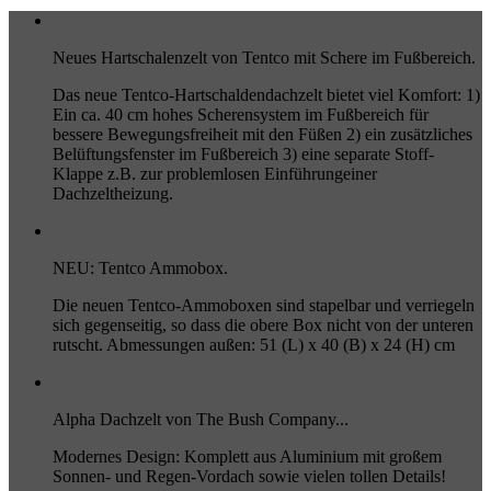
Neues Hartschalenzelt von Tentco mit Schere im Fußbereich.
Das neue Tentco-Hartschaldendachzelt bietet viel Komfort: 1)
Ein ca. 40 cm hohes Scherensystem im Fußbereich für
bessere Bewegungsfreiheit mit den Füßen 2) ein zusätzliches
Belüftungsfenster im Fußbereich 3) eine separate Stoff-
Klappe z.B. zur problemlosen Einführungeiner
Dachzeltheizung.
NEU: Tentco Ammobox.
Die neuen Tentco-Ammoboxen sind stapelbar und verriegeln
sich gegenseitig, so dass die obere Box nicht von der unteren
rutscht. Abmessungen außen: 51 (L) x 40 (B) x 24 (H) cm
Alpha Dachzelt von The Bush Company...
Modernes Design: Komplett aus Aluminium mit großem
Sonnen- und Regen-Vordach sowie vielen tollen Details!