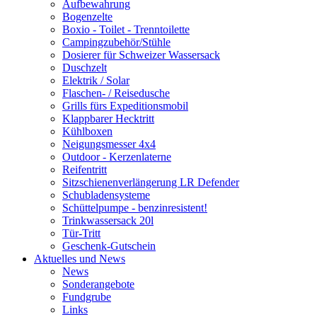
Aufbewahrung
Bogenzelte
Boxio - Toilet - Trenntoilette
Campingzubehör/Stühle
Dosierer für Schweizer Wassersack
Duschzelt
Elektrik / Solar
Flaschen- / Reisedusche
Grills fürs Expeditionsmobil
Klappbarer Hecktritt
Kühlboxen
Neigungsmesser 4x4
Outdoor - Kerzenlaterne
Reifentritt
Sitzschienenverlängerung LR Defender
Schubladensysteme
Schüttelpumpe - benzinresistent!
Trinkwassersack 20l
Tür-Tritt
Geschenk-Gutschein
Aktuelles und News
News
Sonderangebote
Fundgrube
Links