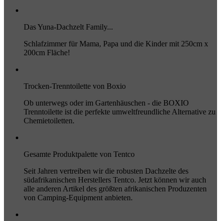
Das Yuna-Dachzelt Family...
Schlafzimmer für Mama, Papa und die Kinder mit 250cm x
200cm Fläche!
Trocken-Trenntoilette von Boxio
Ob unterwegs oder im Gartenhäuschen - die BOXIO
Trenntoilette ist die perfekte umweltfreundliche Alternative zu
Chemietoiletten.
Gesamte Produktpalette von Tentco
Seit Jahren vertreiben wir die robusten Dachzelte des
südafrikanischen Herstellers Tentco. Jetzt können wir auch
alle anderen Artikel des größten afrikanischen Produzenten
von Camping-Equipment anbieten.