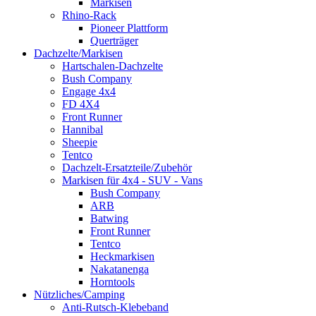
Markisen
Rhino-Rack
Pioneer Plattform
Querträger
Dachzelte/Markisen
Hartschalen-Dachzelte
Bush Company
Engage 4x4
FD 4X4
Front Runner
Hannibal
Sheepie
Tentco
Dachzelt-Ersatzteile/Zubehör
Markisen für 4x4 - SUV - Vans
Bush Company
ARB
Batwing
Front Runner
Tentco
Heckmarkisen
Nakatanenga
Horntools
Nützliches/Camping
Anti-Rutsch-Klebeband