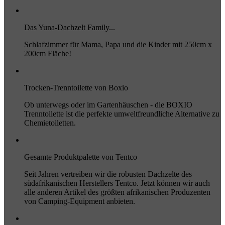
Das Yuna-Dachzelt Family...
Schlafzimmer für Mama, Papa und die Kinder mit 250cm x
200cm Fläche!
Trocken-Trenntoilette von Boxio
Ob unterwegs oder im Gartenhäuschen - die BOXIO
Trenntoilette ist die perfekte umweltfreundliche Alternative zu
Chemietoiletten.
Gesamte Produktpalette von Tentco
Seit Jahren vertreiben wir die robusten Dachzelte des
südafrikanischen Herstellers Tentco. Jetzt können wir auch
alle anderen Artikel des größten afrikanischen Produzenten
von Camping-Equipment anbieten.