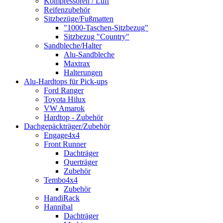
Kompressoren / Luft
Reifenzubehör
Sitzbezüge/Fußmatten
"1000-Taschen-Sitzbezug"
Sitzbezug "Country"
Sandbleche/Halter
Alu-Sandbleche
Maxtrax
Halterungen
Alu-Hardtops für Pick-ups
Ford Ranger
Toyota Hilux
VW Amarok
Hardtop - Zubehör
Dachgepäckträger/Zubehör
Engage4x4
Front Runner
Dachträger
Querträger
Zubehör
Tembo4x4
Zubehör
HandiRack
Hannibal
Dachträger