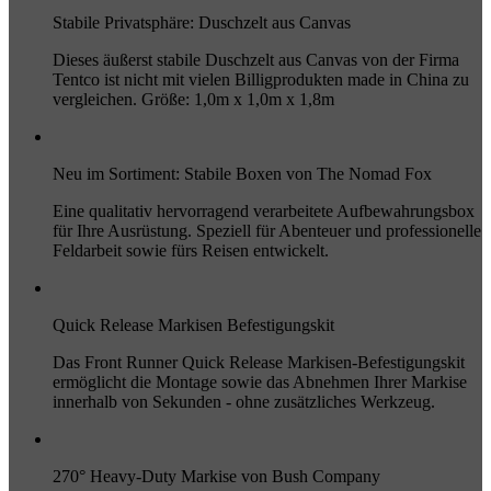
Stabile Privatsphäre: Duschzelt aus Canvas
Dieses äußerst stabile Duschzelt aus Canvas von der Firma
Tentco ist nicht mit vielen Billigprodukten made in China zu
vergleichen. Größe: 1,0m x 1,0m x 1,8m
Neu im Sortiment: Stabile Boxen von The Nomad Fox
Eine qualitativ hervorragend verarbeitete Aufbewahrungsbox
für Ihre Ausrüstung. Speziell für Abenteuer und professionelle
Feldarbeit sowie fürs Reisen entwickelt.
Quick Release Markisen Befestigungskit
Das Front Runner Quick Release Markisen-Befestigungskit
ermöglicht die Montage sowie das Abnehmen Ihrer Markise
innerhalb von Sekunden - ohne zusätzliches Werkzeug.
270° Heavy-Duty Markise von Bush Company