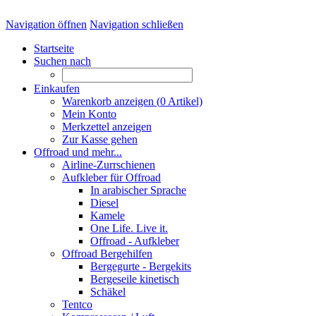
Navigation öffnen
Navigation schließen
Startseite
Suchen nach
Einkaufen
Warenkorb anzeigen (
0
Artikel)
Mein Konto
Merkzettel anzeigen
Zur Kasse gehen
Offroad und mehr...
Airline-Zurrschienen
Aufkleber für Offroad
In arabischer Sprache
Diesel
Kamele
One Life. Live it.
Offroad - Aufkleber
Offroad Bergehilfen
Bergegurte - Bergekits
Bergeseile kinetisch
Schäkel
Tentco