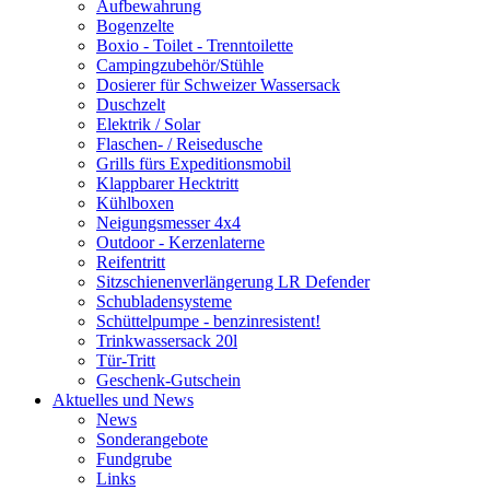
Aufbewahrung
Bogenzelte
Boxio - Toilet - Trenntoilette
Campingzubehör/Stühle
Dosierer für Schweizer Wassersack
Duschzelt
Elektrik / Solar
Flaschen- / Reisedusche
Grills fürs Expeditionsmobil
Klappbarer Hecktritt
Kühlboxen
Neigungsmesser 4x4
Outdoor - Kerzenlaterne
Reifentritt
Sitzschienenverlängerung LR Defender
Schubladensysteme
Schüttelpumpe - benzinresistent!
Trinkwassersack 20l
Tür-Tritt
Geschenk-Gutschein
Aktuelles und News
News
Sonderangebote
Fundgrube
Links