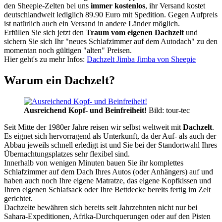
den Sheepie-Zelten bei uns
immer kostenlos
, ihr Versand kostet
deutschlandweit lediglich 89.90 Euro mit Spedition. Gegen Aufpreis
ist natürlich auch ein Versand in andere Länder möglich.
Erfüllen Sie sich jetzt den
Traum vom eigenen Dachzelt
und
sichern Sie sich Ihr "neues Schlafzimmer auf dem Autodach" zu den
momentan noch gültigen "alten" Preisen.
Hier geht's zu mehr Infos:
Dachzelt Jimba Jimba von Sheepie
Warum ein Dachzelt?
Ausreichend Kopf- und Beinfreiheit!
Bild: tour-tec
Seit Mitte der 1980er Jahre reisen wir selbst weltweit mit
Dachzelt
.
Es eignet sich hervorragend als Unterkunft, da der Auf- als auch der
Abbau jeweils schnell erledigt ist und Sie bei der Standortwahl Ihres
Übernachtungsplatzes sehr flexibel sind.
Innerhalb von wenigen Minuten bauen Sie ihr komplettes
Schlafzimmer auf dem Dach Ihres Autos (oder Anhängers) auf und
haben auch noch Ihre eigene Matratze, das eigene Kopfkissen und
Ihren eigenen Schlafsack oder Ihre Bettdecke bereits fertig im Zelt
gerichtet.
Dachzelte bewähren sich bereits seit Jahrzehnten nicht nur bei
Sahara-Expeditionen, Afrika-Durchquerungen oder auf den Pisten