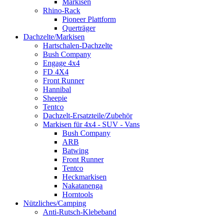
Markisen
Rhino-Rack
Pioneer Plattform
Querträger
Dachzelte/Markisen
Hartschalen-Dachzelte
Bush Company
Engage 4x4
FD 4X4
Front Runner
Hannibal
Sheepie
Tentco
Dachzelt-Ersatzteile/Zubehör
Markisen für 4x4 - SUV - Vans
Bush Company
ARB
Batwing
Front Runner
Tentco
Heckmarkisen
Nakatanenga
Horntools
Nützliches/Camping
Anti-Rutsch-Klebeband