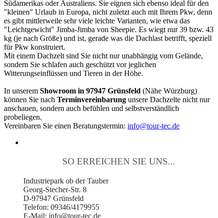
Südamerikas oder Australiens. Sie eignen sich ebenso ideal für den
"kleinen" Urlaub in Europa, nicht zuletzt auch mit Ihrem Pkw, denn
es gibt mittlerweile sehr viele leichte Varianten, wie etwa das
"Leichtgewicht" Jimba-Jimba von Sheepie. Es wiegt nur 39 bzw. 43
kg (je nach Größe) und ist, gerade was die Dachlast betrifft, speziell
für Pkw konstruiert.
Mit einem Dachzelt sind Sie nicht nur unabhängig vom Gelände,
sondern Sie schlafen auch geschützt vor jeglichen
Witterungseinflüssen und Tieren in der Höhe.
In unserem
Showroom in 97947 Grünsfeld
(Nähe Würzburg)
können Sie nach
Terminvereinbarung
unsere Dachzelte nicht nur
anschauen, sondern auch befühlen und selbstverständlich
probeliegen.
Vereinbaren Sie einen Beratungstermin:
info@tour-tec.de
SO ERREICHEN SIE UNS...
Industriepark ob der Tauber
Georg-Stecher-Str. 8
D-97947 Grünsfeld
Telefon: 09346/4179955
E-Mail: info@tour-tec.de