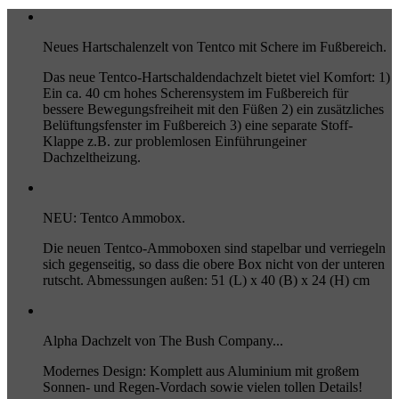
Neues Hartschalenzelt von Tentco mit Schere im Fußbereich.
Das neue Tentco-Hartschaldendachzelt bietet viel Komfort: 1)
Ein ca. 40 cm hohes Scherensystem im Fußbereich für
bessere Bewegungsfreiheit mit den Füßen 2) ein zusätzliches
Belüftungsfenster im Fußbereich 3) eine separate Stoff-
Klappe z.B. zur problemlosen Einführungeiner
Dachzeltheizung.
NEU: Tentco Ammobox.
Die neuen Tentco-Ammoboxen sind stapelbar und verriegeln
sich gegenseitig, so dass die obere Box nicht von der unteren
rutscht. Abmessungen außen: 51 (L) x 40 (B) x 24 (H) cm
Alpha Dachzelt von The Bush Company...
Modernes Design: Komplett aus Aluminium mit großem
Sonnen- und Regen-Vordach sowie vielen tollen Details!