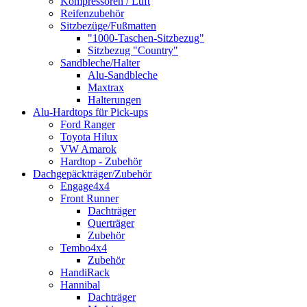
Kompressoren / Luft
Reifenzubehör
Sitzbezüge/Fußmatten
"1000-Taschen-Sitzbezug"
Sitzbezug "Country"
Sandbleche/Halter
Alu-Sandbleche
Maxtrax
Halterungen
Alu-Hardtops für Pick-ups
Ford Ranger
Toyota Hilux
VW Amarok
Hardtop - Zubehör
Dachgepäckträger/Zubehör
Engage4x4
Front Runner
Dachträger
Querträger
Zubehör
Tembo4x4
Zubehör
HandiRack
Hannibal
Dachträger