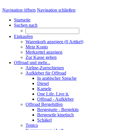
Navigation öffnen
Navigation schließen
Startseite
Suchen nach
Einkaufen
Warenkorb anzeigen (
0
Artikel)
Mein Konto
Merkzettel anzeigen
Zur Kasse gehen
Offroad und mehr...
Airline-Zurrschienen
Aufkleber für Offroad
In arabischer Sprache
Diesel
Kamele
One Life. Live it.
Offroad - Aufkleber
Offroad Bergehilfen
Bergegurte - Bergekits
Bergeseile kinetisch
Schäkel
Tentco