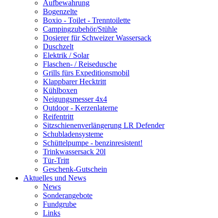
Aufbewahrung
Bogenzelte
Boxio - Toilet - Trenntoilette
Campingzubehör/Stühle
Dosierer für Schweizer Wassersack
Duschzelt
Elektrik / Solar
Flaschen- / Reisedusche
Grills fürs Expeditionsmobil
Klappbarer Hecktritt
Kühlboxen
Neigungsmesser 4x4
Outdoor - Kerzenlaterne
Reifentritt
Sitzschienenverlängerung LR Defender
Schubladensysteme
Schüttelpumpe - benzinresistent!
Trinkwassersack 20l
Tür-Tritt
Geschenk-Gutschein
Aktuelles und News
News
Sonderangebote
Fundgrube
Links