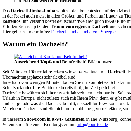
Ein Fiat 500 wird zum Reisemobil.
Das
Dachzelt
Jimba-Jimba
zählt zu den beliebtesten auf dem Markt
in der Regel auch meist in allen Größen und Farben auf Lager, zu Tie
kostenlos
, ihr Versand kostet deutschlandweit lediglich 89.90 Euro m
Erfüllen Sie sich jetzt den
Traum vom eigenen Dachzelt
und sichern
Hier geht's zu mehr Infos:
Dachzelt Jimba Jimba von Sheepie
Warum ein Dachzelt?
Ausreichend Kopf- und Beinfreiheit!
Bild: tour-tec
Seit Mitte der 1980er Jahre reisen wir selbst weltweit mit
Dachzelt
. E
Übernachtungsplatzes sehr flexibel sind.
Innerhalb von wenigen Minuten bauen Sie ihr komplettes Schlafzimme
Schlafsack oder Ihre Bettdecke bereits fertig im Zelt gerichtet.
Dachzelte bewähren sich bereits seit Jahrzehnten nicht nur bei Sahar
Urlaub in Europa, nicht zuletzt auch mit Ihrem Pkw, denn es gibt mit
und ist, gerade was die Dachlast betrifft, speziell für Pkw konstruiert.
Mit einem Dachzelt sind Sie nicht nur unabhängig vom Gelände, sonde
In unserem
Showroom in 97947 Grünsfeld
(Nähe Würzburg) könne
Vereinbaren Sie einen Beratungstermin:
info@tour-tec.de