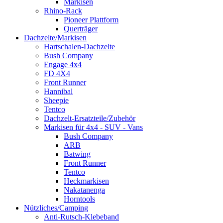
Markisen
Rhino-Rack
Pioneer Plattform
Querträger
Dachzelte/Markisen
Hartschalen-Dachzelte
Bush Company
Engage 4x4
FD 4X4
Front Runner
Hannibal
Sheepie
Tentco
Dachzelt-Ersatzteile/Zubehör
Markisen für 4x4 - SUV - Vans
Bush Company
ARB
Batwing
Front Runner
Tentco
Heckmarkisen
Nakatanenga
Horntools
Nützliches/Camping
Anti-Rutsch-Klebeband