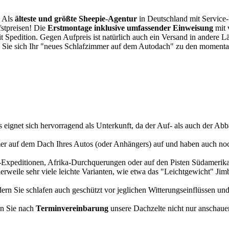
. Als
älteste und größte Sheepie-Agentur
in Deutschland mit Service-P
fstpreisen! Die
Erstmontage inklusive umfassender Einweisung
mit 
it Spedition. Gegen Aufpreis ist natürlich auch ein Versand in andere 
 Sie sich Ihr "neues Schlafzimmer auf dem Autodach" zu den momentan
s eignet sich hervorragend als Unterkunft, da der Auf- als auch der Abba
r auf dem Dach Ihres Autos (oder Anhängers) auf und haben auch noch
a-Expeditionen, Afrika-Durchquerungen oder auf den Pisten Südamerikas
tlerweile sehr viele leichte Varianten, wie etwa das "Leichtgewicht" J
rn Sie schlafen auch geschützt vor jeglichen Witterungseinflüssen und
n Sie nach
Terminvereinbarung
unsere Dachzelte nicht nur anschauen