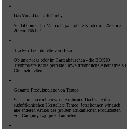
Das Yuna-Dachzelt Family...
Schlafzimmer für Mama, Papa und die Kinder mit 250cm x
200cm Fläche!
Trocken-Trenntoilette von Boxio
Ob unterwegs oder im Gartenhäuschen - die BOXIO
Trenntoilette ist die perfekte umweltfreundliche Alternative zu
Chemietoiletten.
Gesamte Produktpalette von Tentco
Seit Jahren vertreiben wir die robusten Dachzelte des
südafrikanischen Herstellers Tentco. Jetzt können wir auch
alle anderen Artikel des größten afrikanischen Produzenten
von Camping-Equipment anbieten.