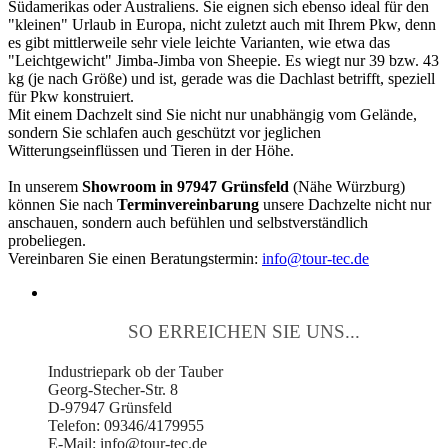
Südamerikas oder Australiens. Sie eignen sich ebenso ideal für den
"kleinen" Urlaub in Europa, nicht zuletzt auch mit Ihrem Pkw, denn
es gibt mittlerweile sehr viele leichte Varianten, wie etwa das
"Leichtgewicht" Jimba-Jimba von Sheepie. Es wiegt nur 39 bzw. 43
kg (je nach Größe) und ist, gerade was die Dachlast betrifft, speziell
für Pkw konstruiert.
Mit einem Dachzelt sind Sie nicht nur unabhängig vom Gelände,
sondern Sie schlafen auch geschützt vor jeglichen
Witterungseinflüssen und Tieren in der Höhe.
In unserem
Showroom in 97947 Grünsfeld
(Nähe Würzburg)
können Sie nach
Terminvereinbarung
unsere Dachzelte nicht nur
anschauen, sondern auch befühlen und selbstverständlich
probeliegen.
Vereinbaren Sie einen Beratungstermin:
info@tour-tec.de
SO ERREICHEN SIE UNS...
Industriepark ob der Tauber
Georg-Stecher-Str. 8
D-97947 Grünsfeld
Telefon: 09346/4179955
E-Mail: info@tour-tec.de