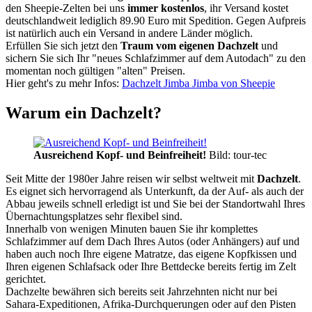
den Sheepie-Zelten bei uns
immer kostenlos
, ihr Versand kostet
deutschlandweit lediglich 89.90 Euro mit Spedition. Gegen Aufpreis
ist natürlich auch ein Versand in andere Länder möglich.
Erfüllen Sie sich jetzt den
Traum vom eigenen Dachzelt
und
sichern Sie sich Ihr "neues Schlafzimmer auf dem Autodach" zu den
momentan noch gültigen "alten" Preisen.
Hier geht's zu mehr Infos:
Dachzelt Jimba Jimba von Sheepie
Warum ein Dachzelt?
Ausreichend Kopf- und Beinfreiheit!
Bild: tour-tec
Seit Mitte der 1980er Jahre reisen wir selbst weltweit mit
Dachzelt
.
Es eignet sich hervorragend als Unterkunft, da der Auf- als auch der
Abbau jeweils schnell erledigt ist und Sie bei der Standortwahl Ihres
Übernachtungsplatzes sehr flexibel sind.
Innerhalb von wenigen Minuten bauen Sie ihr komplettes
Schlafzimmer auf dem Dach Ihres Autos (oder Anhängers) auf und
haben auch noch Ihre eigene Matratze, das eigene Kopfkissen und
Ihren eigenen Schlafsack oder Ihre Bettdecke bereits fertig im Zelt
gerichtet.
Dachzelte bewähren sich bereits seit Jahrzehnten nicht nur bei
Sahara-Expeditionen, Afrika-Durchquerungen oder auf den Pisten