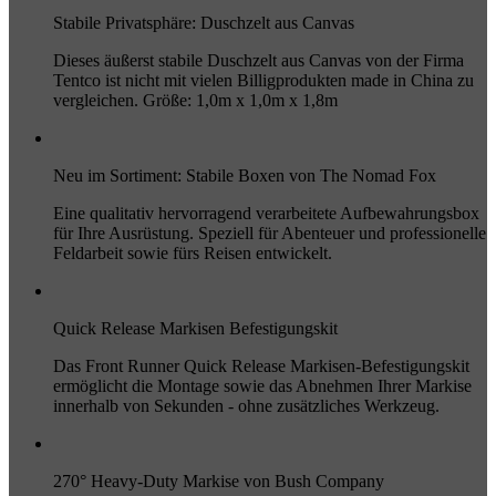
Stabile Privatsphäre: Duschzelt aus Canvas
Dieses äußerst stabile Duschzelt aus Canvas von der Firma
Tentco ist nicht mit vielen Billigprodukten made in China zu
vergleichen. Größe: 1,0m x 1,0m x 1,8m
Neu im Sortiment: Stabile Boxen von The Nomad Fox
Eine qualitativ hervorragend verarbeitete Aufbewahrungsbox
für Ihre Ausrüstung. Speziell für Abenteuer und professionelle
Feldarbeit sowie fürs Reisen entwickelt.
Quick Release Markisen Befestigungskit
Das Front Runner Quick Release Markisen-Befestigungskit
ermöglicht die Montage sowie das Abnehmen Ihrer Markise
innerhalb von Sekunden - ohne zusätzliches Werkzeug.
270° Heavy-Duty Markise von Bush Company