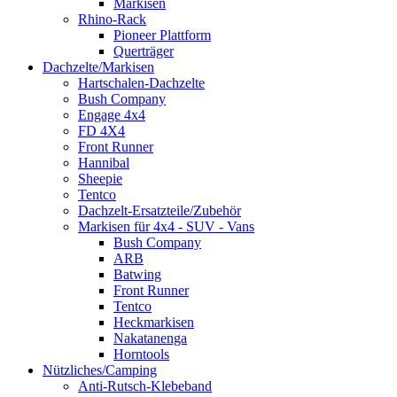
Markisen
Rhino-Rack
Pioneer Plattform
Querträger
Dachzelte/Markisen
Hartschalen-Dachzelte
Bush Company
Engage 4x4
FD 4X4
Front Runner
Hannibal
Sheepie
Tentco
Dachzelt-Ersatzteile/Zubehör
Markisen für 4x4 - SUV - Vans
Bush Company
ARB
Batwing
Front Runner
Tentco
Heckmarkisen
Nakatanenga
Horntools
Nützliches/Camping
Anti-Rutsch-Klebeband