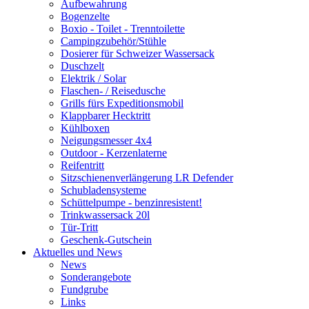
Aufbewahrung
Bogenzelte
Boxio - Toilet - Trenntoilette
Campingzubehör/Stühle
Dosierer für Schweizer Wassersack
Duschzelt
Elektrik / Solar
Flaschen- / Reisedusche
Grills fürs Expeditionsmobil
Klappbarer Hecktritt
Kühlboxen
Neigungsmesser 4x4
Outdoor - Kerzenlaterne
Reifentritt
Sitzschienenverlängerung LR Defender
Schubladensysteme
Schüttelpumpe - benzinresistent!
Trinkwassersack 20l
Tür-Tritt
Geschenk-Gutschein
Aktuelles und News
News
Sonderangebote
Fundgrube
Links