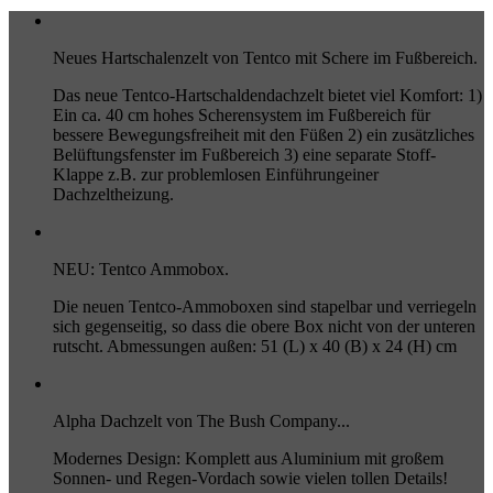
Neues Hartschalenzelt von Tentco mit Schere im Fußbereich.
Das neue Tentco-Hartschaldendachzelt bietet viel Komfort: 1)
Ein ca. 40 cm hohes Scherensystem im Fußbereich für
bessere Bewegungsfreiheit mit den Füßen 2) ein zusätzliches
Belüftungsfenster im Fußbereich 3) eine separate Stoff-
Klappe z.B. zur problemlosen Einführungeiner
Dachzeltheizung.
NEU: Tentco Ammobox.
Die neuen Tentco-Ammoboxen sind stapelbar und verriegeln
sich gegenseitig, so dass die obere Box nicht von der unteren
rutscht. Abmessungen außen: 51 (L) x 40 (B) x 24 (H) cm
Alpha Dachzelt von The Bush Company...
Modernes Design: Komplett aus Aluminium mit großem
Sonnen- und Regen-Vordach sowie vielen tollen Details!