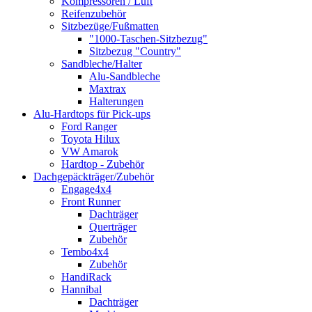
Kompressoren / Luft
Reifenzubehör
Sitzbezüge/Fußmatten
"1000-Taschen-Sitzbezug"
Sitzbezug "Country"
Sandbleche/Halter
Alu-Sandbleche
Maxtrax
Halterungen
Alu-Hardtops für Pick-ups
Ford Ranger
Toyota Hilux
VW Amarok
Hardtop - Zubehör
Dachgepäckträger/Zubehör
Engage4x4
Front Runner
Dachträger
Querträger
Zubehör
Tembo4x4
Zubehör
HandiRack
Hannibal
Dachträger