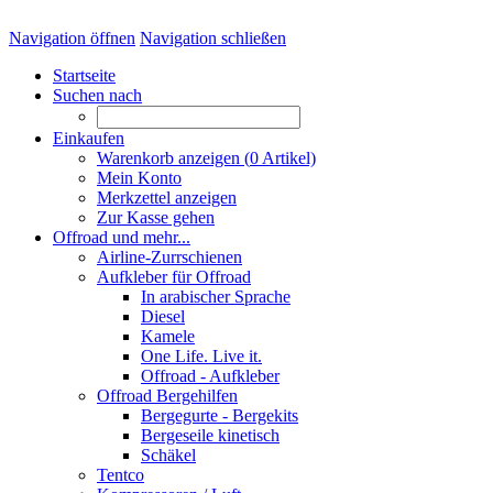
Navigation öffnen
Navigation schließen
Startseite
Suchen nach
Einkaufen
Warenkorb anzeigen (
0
Artikel)
Mein Konto
Merkzettel anzeigen
Zur Kasse gehen
Offroad und mehr...
Airline-Zurrschienen
Aufkleber für Offroad
In arabischer Sprache
Diesel
Kamele
One Life. Live it.
Offroad - Aufkleber
Offroad Bergehilfen
Bergegurte - Bergekits
Bergeseile kinetisch
Schäkel
Tentco