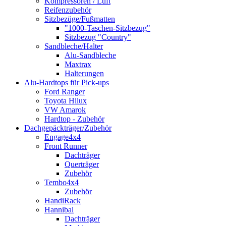
Kompressoren / Luft
Reifenzubehör
Sitzbezüge/Fußmatten
"1000-Taschen-Sitzbezug"
Sitzbezug "Country"
Sandbleche/Halter
Alu-Sandbleche
Maxtrax
Halterungen
Alu-Hardtops für Pick-ups
Ford Ranger
Toyota Hilux
VW Amarok
Hardtop - Zubehör
Dachgepäckträger/Zubehör
Engage4x4
Front Runner
Dachträger
Querträger
Zubehör
Tembo4x4
Zubehör
HandiRack
Hannibal
Dachträger