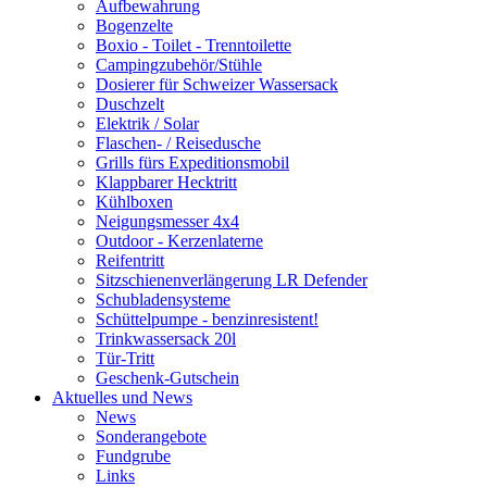
Aufbewahrung
Bogenzelte
Boxio - Toilet - Trenntoilette
Campingzubehör/Stühle
Dosierer für Schweizer Wassersack
Duschzelt
Elektrik / Solar
Flaschen- / Reisedusche
Grills fürs Expeditionsmobil
Klappbarer Hecktritt
Kühlboxen
Neigungsmesser 4x4
Outdoor - Kerzenlaterne
Reifentritt
Sitzschienenverlängerung LR Defender
Schubladensysteme
Schüttelpumpe - benzinresistent!
Trinkwassersack 20l
Tür-Tritt
Geschenk-Gutschein
Aktuelles und News
News
Sonderangebote
Fundgrube
Links