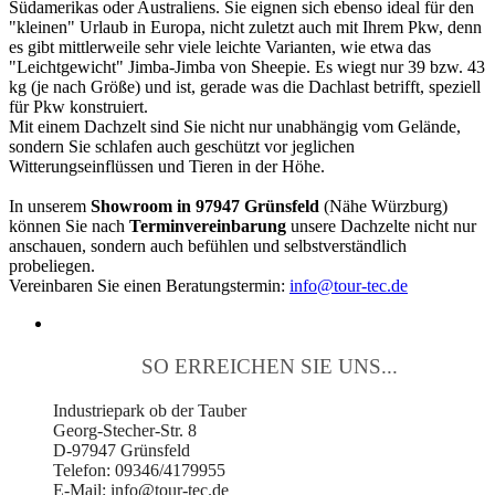
Südamerikas oder Australiens. Sie eignen sich ebenso ideal für den
"kleinen" Urlaub in Europa, nicht zuletzt auch mit Ihrem Pkw, denn
es gibt mittlerweile sehr viele leichte Varianten, wie etwa das
"Leichtgewicht" Jimba-Jimba von Sheepie. Es wiegt nur 39 bzw. 43
kg (je nach Größe) und ist, gerade was die Dachlast betrifft, speziell
für Pkw konstruiert.
Mit einem Dachzelt sind Sie nicht nur unabhängig vom Gelände,
sondern Sie schlafen auch geschützt vor jeglichen
Witterungseinflüssen und Tieren in der Höhe.
In unserem
Showroom in 97947 Grünsfeld
(Nähe Würzburg)
können Sie nach
Terminvereinbarung
unsere Dachzelte nicht nur
anschauen, sondern auch befühlen und selbstverständlich
probeliegen.
Vereinbaren Sie einen Beratungstermin:
info@tour-tec.de
SO ERREICHEN SIE UNS...
Industriepark ob der Tauber
Georg-Stecher-Str. 8
D-97947 Grünsfeld
Telefon: 09346/4179955
E-Mail: info@tour-tec.de