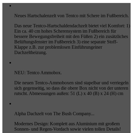
Neues Hartschalenzelt von Tentco mit Schere im Fußbereich.
Das neue Tentco-Hartschaldendachzelt bietet viel Komfort: 1)
Ein ca. 40 cm hohes Scherensystem im Fußbereich für
bessere Bewegungsfreiheit mit den Füßen 2) ein zusätzliches
Belüftungsfenster im Fußbereich 3) eine separate Stoff-
Klappe z.B. zur problemlosen Einführungeiner
Dachzeltheizung.
NEU: Tentco Ammobox.
Die neuen Tentco-Ammoboxen sind stapelbar und verriegeln
sich gegenseitig, so dass die obere Box nicht von der unteren
rutscht. Abmessungen außen: 51 (L) x 40 (B) x 24 (H) cm
Alpha Dachzelt von The Bush Company...
Modernes Design: Komplett aus Aluminium mit großem
Sonnen- und Regen-Vordach sowie vielen tollen Details!