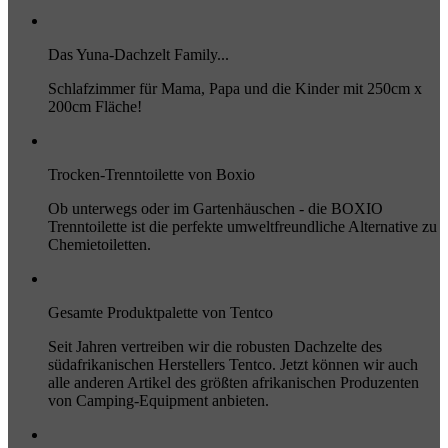
Das Yuna-Dachzelt Family...
Schlafzimmer für Mama, Papa und die Kinder mit 250cm x
200cm Fläche!
Trocken-Trenntoilette von Boxio
Ob unterwegs oder im Gartenhäuschen - die BOXIO
Trenntoilette ist die perfekte umweltfreundliche Alternative zu
Chemietoiletten.
Gesamte Produktpalette von Tentco
Seit Jahren vertreiben wir die robusten Dachzelte des
südafrikanischen Herstellers Tentco. Jetzt können wir auch
alle anderen Artikel des größten afrikanischen Produzenten
von Camping-Equipment anbieten.