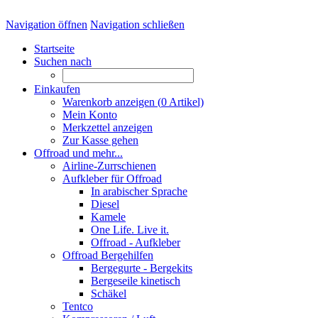
Navigation öffnen
Navigation schließen
Startseite
Suchen nach
Einkaufen
Warenkorb anzeigen (
0
Artikel)
Mein Konto
Merkzettel anzeigen
Zur Kasse gehen
Offroad und mehr...
Airline-Zurrschienen
Aufkleber für Offroad
In arabischer Sprache
Diesel
Kamele
One Life. Live it.
Offroad - Aufkleber
Offroad Bergehilfen
Bergegurte - Bergekits
Bergeseile kinetisch
Schäkel
Tentco