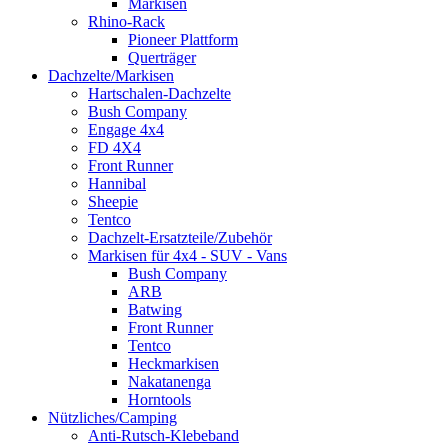
Markisen
Rhino-Rack
Pioneer Plattform
Querträger
Dachzelte/Markisen
Hartschalen-Dachzelte
Bush Company
Engage 4x4
FD 4X4
Front Runner
Hannibal
Sheepie
Tentco
Dachzelt-Ersatzteile/Zubehör
Markisen für 4x4 - SUV - Vans
Bush Company
ARB
Batwing
Front Runner
Tentco
Heckmarkisen
Nakatanenga
Horntools
Nützliches/Camping
Anti-Rutsch-Klebeband