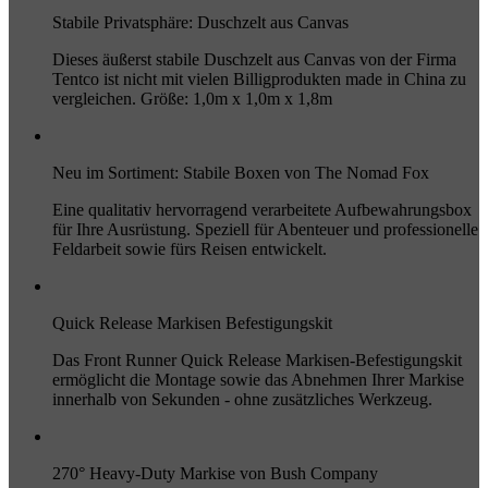
Stabile Privatsphäre: Duschzelt aus Canvas
Dieses äußerst stabile Duschzelt aus Canvas von der Firma
Tentco ist nicht mit vielen Billigprodukten made in China zu
vergleichen. Größe: 1,0m x 1,0m x 1,8m
Neu im Sortiment: Stabile Boxen von The Nomad Fox
Eine qualitativ hervorragend verarbeitete Aufbewahrungsbox
für Ihre Ausrüstung. Speziell für Abenteuer und professionelle
Feldarbeit sowie fürs Reisen entwickelt.
Quick Release Markisen Befestigungskit
Das Front Runner Quick Release Markisen-Befestigungskit
ermöglicht die Montage sowie das Abnehmen Ihrer Markise
innerhalb von Sekunden - ohne zusätzliches Werkzeug.
270° Heavy-Duty Markise von Bush Company