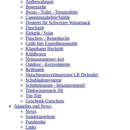
Aufbewahrung
Bogenzelte
Boxio - Toilet - Trenntoilette
Campingzubehör/Stühle
Dosierer für Schweizer Wassersack
Duschzelt
Elektrik / Solar
Flaschen- / Reisedusche
Grills fürs Expeditionsmobil
Klappbarer Hecktritt
Kühlboxen
Neigungsmesser 4x4
Outdoor - Kerzenlaterne
Reifentritt
Sitzschienenverlängerung LR Defender
Schubladensysteme
Schüttelpumpe - benzinresistent!
Trinkwassersack 20l
Tür-Tritt
Geschenk-Gutschein
Aktuelles und News
News
Sonderangebote
Fundgrube
Links