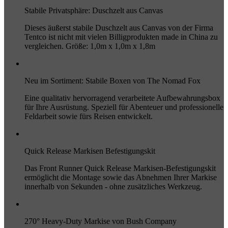
Stabile Privatsphäre: Duschzelt aus Canvas
Dieses äußerst stabile Duschzelt aus Canvas von der Firma
Tentco ist nicht mit vielen Billigprodukten made in China zu
vergleichen. Größe: 1,0m x 1,0m x 1,8m
Neu im Sortiment: Stabile Boxen von The Nomad Fox
Eine qualitativ hervorragend verarbeitete Aufbewahrungsbox
für Ihre Ausrüstung. Speziell für Abenteuer und professionelle
Feldarbeit sowie fürs Reisen entwickelt.
Quick Release Markisen Befestigungskit
Das Front Runner Quick Release Markisen-Befestigungskit
ermöglicht die Montage sowie das Abnehmen Ihrer Markise
innerhalb von Sekunden - ohne zusätzliches Werkzeug.
270° Heavy-Duty Markise von Bush Company