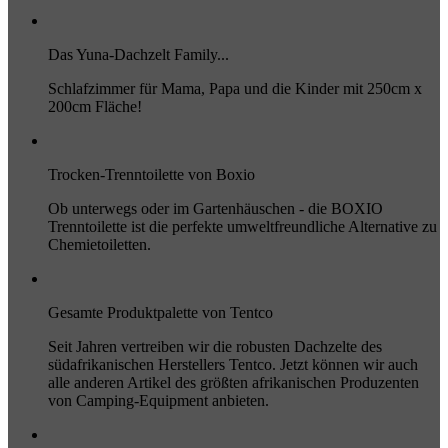
Das Yuna-Dachzelt Family...
Schlafzimmer für Mama, Papa und die Kinder mit 250cm x
200cm Fläche!
Trocken-Trenntoilette von Boxio
Ob unterwegs oder im Gartenhäuschen - die BOXIO
Trenntoilette ist die perfekte umweltfreundliche Alternative zu
Chemietoiletten.
Gesamte Produktpalette von Tentco
Seit Jahren vertreiben wir die robusten Dachzelte des
südafrikanischen Herstellers Tentco. Jetzt können wir auch
alle anderen Artikel des größten afrikanischen Produzenten
von Camping-Equipment anbieten.