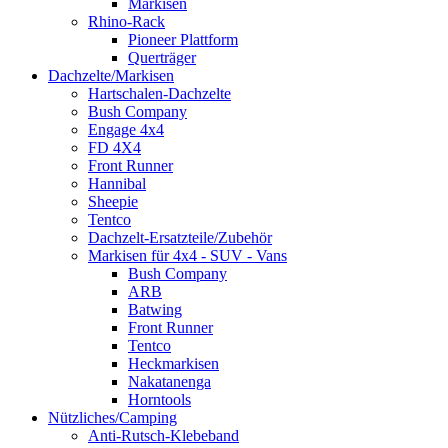
Markisen
Rhino-Rack
Pioneer Plattform
Querträger
Dachzelte/Markisen
Hartschalen-Dachzelte
Bush Company
Engage 4x4
FD 4X4
Front Runner
Hannibal
Sheepie
Tentco
Dachzelt-Ersatzteile/Zubehör
Markisen für 4x4 - SUV - Vans
Bush Company
ARB
Batwing
Front Runner
Tentco
Heckmarkisen
Nakatanenga
Horntools
Nützliches/Camping
Anti-Rutsch-Klebeband