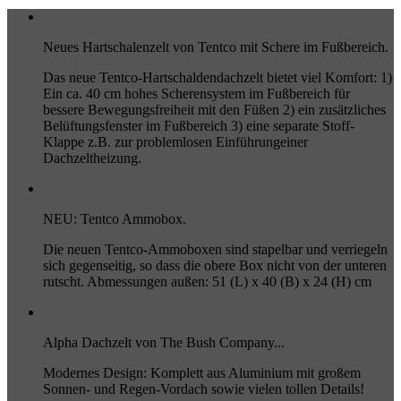
Neues Hartschalenzelt von Tentco mit Schere im Fußbereich.
Das neue Tentco-Hartschaldendachzelt bietet viel Komfort: 1)
Ein ca. 40 cm hohes Scherensystem im Fußbereich für
bessere Bewegungsfreiheit mit den Füßen 2) ein zusätzliches
Belüftungsfenster im Fußbereich 3) eine separate Stoff-
Klappe z.B. zur problemlosen Einführungeiner
Dachzeltheizung.
NEU: Tentco Ammobox.
Die neuen Tentco-Ammoboxen sind stapelbar und verriegeln
sich gegenseitig, so dass die obere Box nicht von der unteren
rutscht. Abmessungen außen: 51 (L) x 40 (B) x 24 (H) cm
Alpha Dachzelt von The Bush Company...
Modernes Design: Komplett aus Aluminium mit großem
Sonnen- und Regen-Vordach sowie vielen tollen Details!