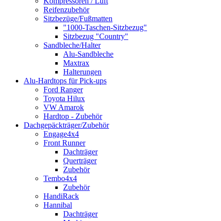
Kompressoren / Luft
Reifenzubehör
Sitzbezüge/Fußmatten
"1000-Taschen-Sitzbezug"
Sitzbezug "Country"
Sandbleche/Halter
Alu-Sandbleche
Maxtrax
Halterungen
Alu-Hardtops für Pick-ups
Ford Ranger
Toyota Hilux
VW Amarok
Hardtop - Zubehör
Dachgepäckträger/Zubehör
Engage4x4
Front Runner
Dachträger
Querträger
Zubehör
Tembo4x4
Zubehör
HandiRack
Hannibal
Dachträger