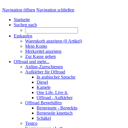
Navigation öffnen
Navigation schließen
Startseite
Suchen nach
Einkaufen
Warenkorb anzeigen (
0
Artikel)
Mein Konto
Merkzettel anzeigen
Zur Kasse gehen
Offroad und mehr...
Airline-Zurrschienen
Aufkleber für Offroad
In arabischer Sprache
Diesel
Kamele
One Life. Live it.
Offroad - Aufkleber
Offroad Bergehilfen
Bergegurte - Bergekits
Bergeseile kinetisch
Schäkel
Tentco