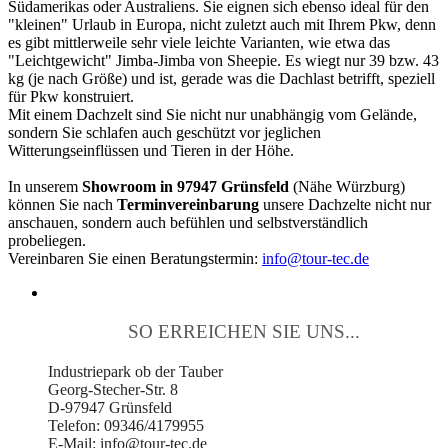
Südamerikas oder Australiens. Sie eignen sich ebenso ideal für den
"kleinen" Urlaub in Europa, nicht zuletzt auch mit Ihrem Pkw, denn
es gibt mittlerweile sehr viele leichte Varianten, wie etwa das
"Leichtgewicht" Jimba-Jimba von Sheepie. Es wiegt nur 39 bzw. 43
kg (je nach Größe) und ist, gerade was die Dachlast betrifft, speziell
für Pkw konstruiert.
Mit einem Dachzelt sind Sie nicht nur unabhängig vom Gelände,
sondern Sie schlafen auch geschützt vor jeglichen
Witterungseinflüssen und Tieren in der Höhe.
In unserem
Showroom in 97947 Grünsfeld
(Nähe Würzburg)
können Sie nach
Terminvereinbarung
unsere Dachzelte nicht nur
anschauen, sondern auch befühlen und selbstverständlich
probeliegen.
Vereinbaren Sie einen Beratungstermin:
info@tour-tec.de
SO ERREICHEN SIE UNS...
Industriepark ob der Tauber
Georg-Stecher-Str. 8
D-97947 Grünsfeld
Telefon: 09346/4179955
E-Mail: info@tour-tec.de