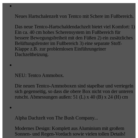
Neues Hartschalenzelt von Tentco mit Schere im Fußbereich.
Das neue Tentco-Hartschaldendachzelt bietet viel Komfort: 1)
Ein ca. 40 cm hohes Scherensystem im Fußbereich für
bessere Bewegungsfreiheit mit den Füßen 2) ein zusätzliches
Belüftungsfenster im Fußbereich 3) eine separate Stoff-
Klappe z.B. zur problemlosen Einführungeiner
Dachzeltheizung.
NEU: Tentco Ammobox.
Die neuen Tentco-Ammoboxen sind stapelbar und verriegeln
sich gegenseitig, so dass die obere Box nicht von der unteren
rutscht. Abmessungen außen: 51 (L) x 40 (B) x 24 (H) cm
Alpha Dachzelt von The Bush Company...
Modernes Design: Komplett aus Aluminium mit großem
Sonnen- und Regen-Vordach sowie vielen tollen Details!