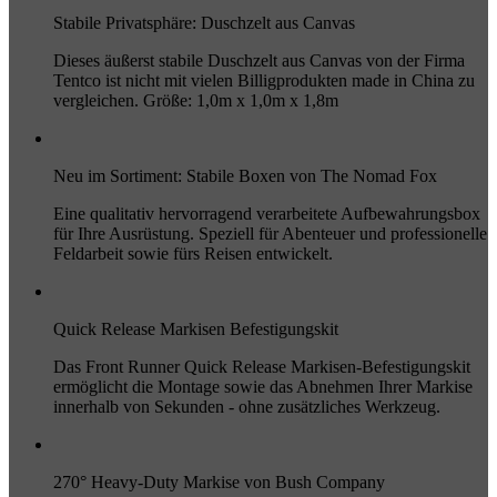
Stabile Privatsphäre: Duschzelt aus Canvas
Dieses äußerst stabile Duschzelt aus Canvas von der Firma
Tentco ist nicht mit vielen Billigprodukten made in China zu
vergleichen. Größe: 1,0m x 1,0m x 1,8m
Neu im Sortiment: Stabile Boxen von The Nomad Fox
Eine qualitativ hervorragend verarbeitete Aufbewahrungsbox
für Ihre Ausrüstung. Speziell für Abenteuer und professionelle
Feldarbeit sowie fürs Reisen entwickelt.
Quick Release Markisen Befestigungskit
Das Front Runner Quick Release Markisen-Befestigungskit
ermöglicht die Montage sowie das Abnehmen Ihrer Markise
innerhalb von Sekunden - ohne zusätzliches Werkzeug.
270° Heavy-Duty Markise von Bush Company