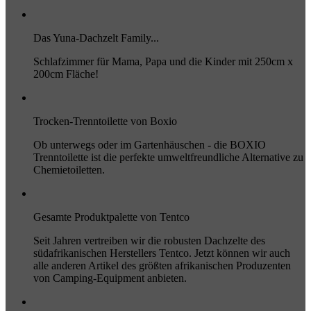
Das Yuna-Dachzelt Family...
Schlafzimmer für Mama, Papa und die Kinder mit 250cm x
200cm Fläche!
Trocken-Trenntoilette von Boxio
Ob unterwegs oder im Gartenhäuschen - die BOXIO
Trenntoilette ist die perfekte umweltfreundliche Alternative zu
Chemietoiletten.
Gesamte Produktpalette von Tentco
Seit Jahren vertreiben wir die robusten Dachzelte des
südafrikanischen Herstellers Tentco. Jetzt können wir auch
alle anderen Artikel des größten afrikanischen Produzenten
von Camping-Equipment anbieten.