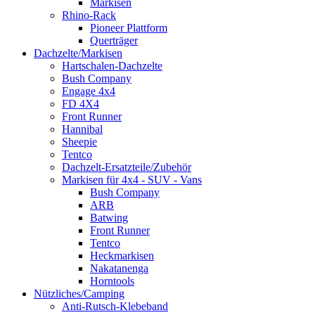
Markisen
Rhino-Rack
Pioneer Plattform
Querträger
Dachzelte/Markisen
Hartschalen-Dachzelte
Bush Company
Engage 4x4
FD 4X4
Front Runner
Hannibal
Sheepie
Tentco
Dachzelt-Ersatzteile/Zubehör
Markisen für 4x4 - SUV - Vans
Bush Company
ARB
Batwing
Front Runner
Tentco
Heckmarkisen
Nakatanenga
Horntools
Nützliches/Camping
Anti-Rutsch-Klebeband