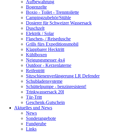
Aufbewahrung
Bogenzelte
Boxio - Toilet - Trenntoilette
Campingzubehör/Stühle
Dosierer für Schweizer Wassersack
Duschzelt
Elektrik / Solar
Flaschen- / Reisedusche
Grills fürs Expeditionsmobil
Klappbarer Hecktritt
Kühlboxen
Neigungsmesser 4x4
Outdoor - Kerzenlaterne
Reifentritt
Sitzschienenverlängerung LR Defender
Schubladensysteme
Schüttelpumpe - benzinresistent!
Trinkwassersack 20l
Tür-Tritt
Geschenk-Gutschein
Aktuelles und News
News
Sonderangebote
Fundgrube
Links