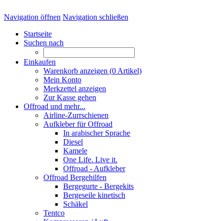
Navigation öffnen
Navigation schließen
Startseite
Suchen nach
Einkaufen
Warenkorb anzeigen (
0
Artikel)
Mein Konto
Merkzettel anzeigen
Zur Kasse gehen
Offroad und mehr...
Airline-Zurrschienen
Aufkleber für Offroad
In arabischer Sprache
Diesel
Kamele
One Life. Live it.
Offroad - Aufkleber
Offroad Bergehilfen
Bergegurte - Bergekits
Bergeseile kinetisch
Schäkel
Tentco