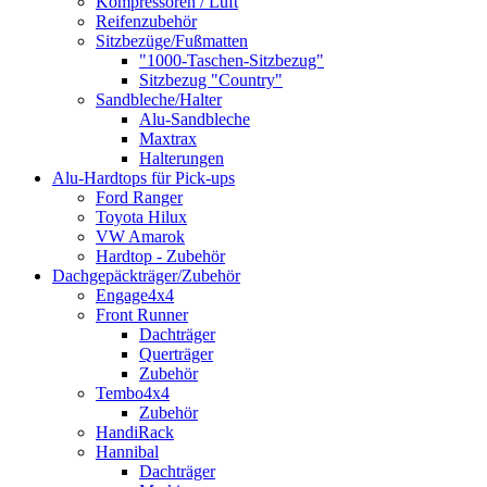
Kompressoren / Luft
Reifenzubehör
Sitzbezüge/Fußmatten
"1000-Taschen-Sitzbezug"
Sitzbezug "Country"
Sandbleche/Halter
Alu-Sandbleche
Maxtrax
Halterungen
Alu-Hardtops für Pick-ups
Ford Ranger
Toyota Hilux
VW Amarok
Hardtop - Zubehör
Dachgepäckträger/Zubehör
Engage4x4
Front Runner
Dachträger
Querträger
Zubehör
Tembo4x4
Zubehör
HandiRack
Hannibal
Dachträger