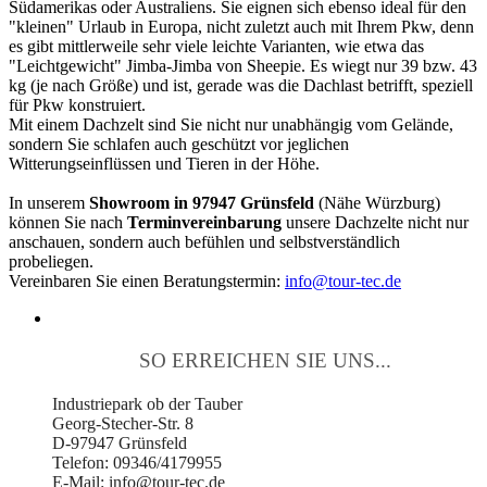
Südamerikas oder Australiens. Sie eignen sich ebenso ideal für den
"kleinen" Urlaub in Europa, nicht zuletzt auch mit Ihrem Pkw, denn
es gibt mittlerweile sehr viele leichte Varianten, wie etwa das
"Leichtgewicht" Jimba-Jimba von Sheepie. Es wiegt nur 39 bzw. 43
kg (je nach Größe) und ist, gerade was die Dachlast betrifft, speziell
für Pkw konstruiert.
Mit einem Dachzelt sind Sie nicht nur unabhängig vom Gelände,
sondern Sie schlafen auch geschützt vor jeglichen
Witterungseinflüssen und Tieren in der Höhe.
In unserem
Showroom in 97947 Grünsfeld
(Nähe Würzburg)
können Sie nach
Terminvereinbarung
unsere Dachzelte nicht nur
anschauen, sondern auch befühlen und selbstverständlich
probeliegen.
Vereinbaren Sie einen Beratungstermin:
info@tour-tec.de
SO ERREICHEN SIE UNS...
Industriepark ob der Tauber
Georg-Stecher-Str. 8
D-97947 Grünsfeld
Telefon: 09346/4179955
E-Mail: info@tour-tec.de