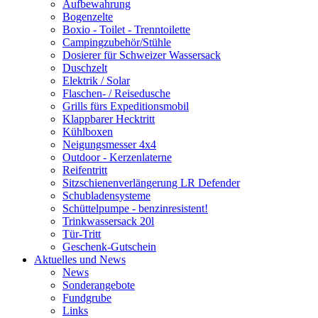
Aufbewahrung
Bogenzelte
Boxio - Toilet - Trenntoilette
Campingzubehör/Stühle
Dosierer für Schweizer Wassersack
Duschzelt
Elektrik / Solar
Flaschen- / Reisedusche
Grills fürs Expeditionsmobil
Klappbarer Hecktritt
Kühlboxen
Neigungsmesser 4x4
Outdoor - Kerzenlaterne
Reifentritt
Sitzschienenverlängerung LR Defender
Schubladensysteme
Schüttelpumpe - benzinresistent!
Trinkwassersack 20l
Tür-Tritt
Geschenk-Gutschein
Aktuelles und News
News
Sonderangebote
Fundgrube
Links