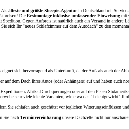
. Als
älteste und größte Sheepie-Agentur
in Deutschland mit Service-P
fstpreisen! Die
Erstmontage inklusive umfassender Einweisung
mit 
it Spedition. Gegen Aufpreis ist natürlich auch ein Versand in andere 
 Sie sich Ihr "neues Schlafzimmer auf dem Autodach" zu den momentan
s eignet sich hervorragend als Unterkunft, da der Auf- als auch der Abba
r auf dem Dach Ihres Autos (oder Anhängers) auf und haben auch noch
a-Expeditionen, Afrika-Durchquerungen oder auf den Pisten Südamerikas
tlerweile sehr viele leichte Varianten, wie etwa das "Leichtgewicht" J
rn Sie schlafen auch geschützt vor jeglichen Witterungseinflüssen und
n Sie nach
Terminvereinbarung
unsere Dachzelte nicht nur anschauen