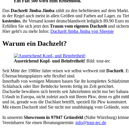
Ein Fiat 500 wird zum Reisemobil.
Das
Dachzelt
Jimba-Jimba
zählt zu den beliebtesten auf dem Markt
in der Regel auch meist in allen Größen und Farben auf Lager, zu Tie
kostenlos
, ihr Versand kostet deutschlandweit lediglich 89.90 Euro m
Erfüllen Sie sich jetzt den
Traum vom eigenen Dachzelt
und sichern
Hier geht's zu mehr Infos:
Dachzelt Jimba Jimba von Sheepie
Warum ein Dachzelt?
Ausreichend Kopf- und Beinfreiheit!
Bild: tour-tec
Seit Mitte der 1980er Jahre reisen wir selbst weltweit mit
Dachzelt
. E
Übernachtungsplatzes sehr flexibel sind.
Innerhalb von wenigen Minuten bauen Sie ihr komplettes Schlafzimme
Schlafsack oder Ihre Bettdecke bereits fertig im Zelt gerichtet.
Dachzelte bewähren sich bereits seit Jahrzehnten nicht nur bei Sahar
Urlaub in Europa, nicht zuletzt auch mit Ihrem Pkw, denn es gibt mit
und ist, gerade was die Dachlast betrifft, speziell für Pkw konstruiert.
Mit einem Dachzelt sind Sie nicht nur unabhängig vom Gelände, sonde
In unserem
Showroom in 97947 Grünsfeld
(Nähe Würzburg) könne
Vereinbaren Sie einen Beratungstermin:
info@tour-tec.de