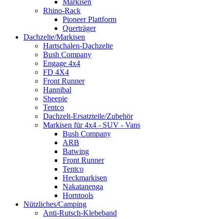
Markisen
Rhino-Rack
Pioneer Plattform
Querträger
Dachzelte/Markisen
Hartschalen-Dachzelte
Bush Company
Engage 4x4
FD 4X4
Front Runner
Hannibal
Sheepie
Tentco
Dachzelt-Ersatzteile/Zubehör
Markisen für 4x4 - SUV - Vans
Bush Company
ARB
Batwing
Front Runner
Tentco
Heckmarkisen
Nakatanenga
Horntools
Nützliches/Camping
Anti-Rutsch-Klebeband