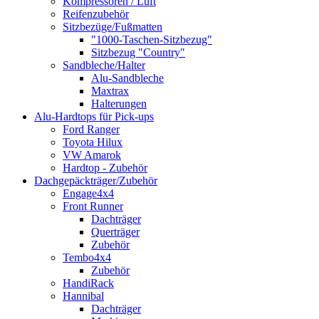
Kompressoren / Luft
Reifenzubehör
Sitzbezüge/Fußmatten
"1000-Taschen-Sitzbezug"
Sitzbezug "Country"
Sandbleche/Halter
Alu-Sandbleche
Maxtrax
Halterungen
Alu-Hardtops für Pick-ups
Ford Ranger
Toyota Hilux
VW Amarok
Hardtop - Zubehör
Dachgepäckträger/Zubehör
Engage4x4
Front Runner
Dachträger
Querträger
Zubehör
Tembo4x4
Zubehör
HandiRack
Hannibal
Dachträger