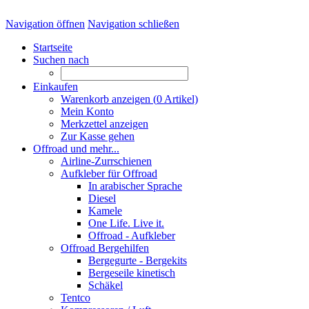
Navigation öffnen
Navigation schließen
Startseite
Suchen nach
Einkaufen
Warenkorb anzeigen (
0
Artikel)
Mein Konto
Merkzettel anzeigen
Zur Kasse gehen
Offroad und mehr...
Airline-Zurrschienen
Aufkleber für Offroad
In arabischer Sprache
Diesel
Kamele
One Life. Live it.
Offroad - Aufkleber
Offroad Bergehilfen
Bergegurte - Bergekits
Bergeseile kinetisch
Schäkel
Tentco