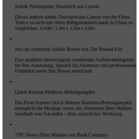
Stabile Privatsphäre: Duschzelt aus Canvas
Dieses äußerst stabile Duschzelt aus Canvas von der Firma
Tentco ist nicht mit vielen Billigprodukten made in China zu
vergleichen. Größe: 1,0m x 1,0m x 1,8m
Neu im Sortiment: Stabile Boxen von The Nomad Fox
Eine qualitativ hervorragend verarbeitete Aufbewahrungsbox
für Ihre Ausrüstung. Speziell für Abenteuer und professionelle
Feldarbeit sowie fürs Reisen entwickelt.
Quick Release Markisen Befestigungskit
Das Front Runner Quick Release Markisen-Befestigungskit
ermöglicht die Montage sowie das Abnehmen Ihrer Markise
innerhalb von Sekunden - ohne zusätzliches Werkzeug.
270° Heavy-Duty Markise von Bush Company