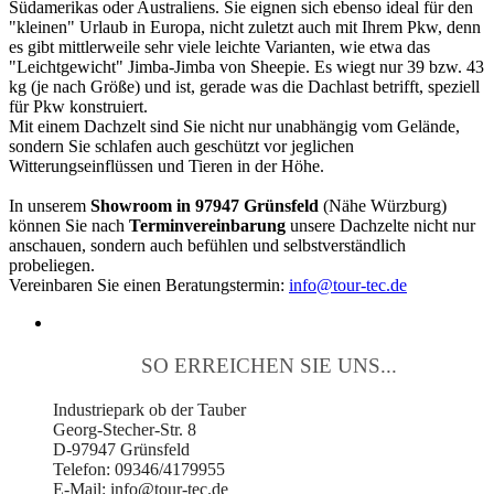
Südamerikas oder Australiens. Sie eignen sich ebenso ideal für den
"kleinen" Urlaub in Europa, nicht zuletzt auch mit Ihrem Pkw, denn
es gibt mittlerweile sehr viele leichte Varianten, wie etwa das
"Leichtgewicht" Jimba-Jimba von Sheepie. Es wiegt nur 39 bzw. 43
kg (je nach Größe) und ist, gerade was die Dachlast betrifft, speziell
für Pkw konstruiert.
Mit einem Dachzelt sind Sie nicht nur unabhängig vom Gelände,
sondern Sie schlafen auch geschützt vor jeglichen
Witterungseinflüssen und Tieren in der Höhe.
In unserem
Showroom in 97947 Grünsfeld
(Nähe Würzburg)
können Sie nach
Terminvereinbarung
unsere Dachzelte nicht nur
anschauen, sondern auch befühlen und selbstverständlich
probeliegen.
Vereinbaren Sie einen Beratungstermin:
info@tour-tec.de
SO ERREICHEN SIE UNS...
Industriepark ob der Tauber
Georg-Stecher-Str. 8
D-97947 Grünsfeld
Telefon: 09346/4179955
E-Mail: info@tour-tec.de