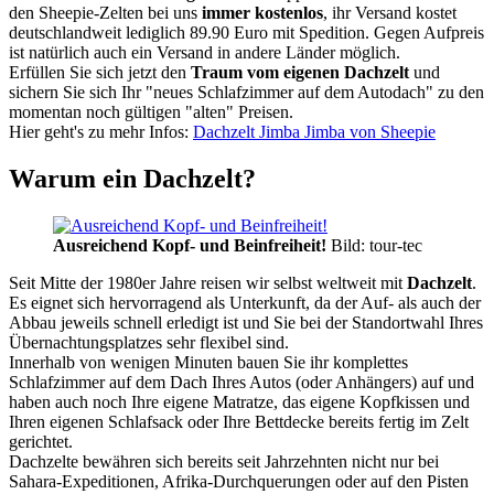
den Sheepie-Zelten bei uns
immer kostenlos
, ihr Versand kostet
deutschlandweit lediglich 89.90 Euro mit Spedition. Gegen Aufpreis
ist natürlich auch ein Versand in andere Länder möglich.
Erfüllen Sie sich jetzt den
Traum vom eigenen Dachzelt
und
sichern Sie sich Ihr "neues Schlafzimmer auf dem Autodach" zu den
momentan noch gültigen "alten" Preisen.
Hier geht's zu mehr Infos:
Dachzelt Jimba Jimba von Sheepie
Warum ein Dachzelt?
Ausreichend Kopf- und Beinfreiheit!
Bild: tour-tec
Seit Mitte der 1980er Jahre reisen wir selbst weltweit mit
Dachzelt
.
Es eignet sich hervorragend als Unterkunft, da der Auf- als auch der
Abbau jeweils schnell erledigt ist und Sie bei der Standortwahl Ihres
Übernachtungsplatzes sehr flexibel sind.
Innerhalb von wenigen Minuten bauen Sie ihr komplettes
Schlafzimmer auf dem Dach Ihres Autos (oder Anhängers) auf und
haben auch noch Ihre eigene Matratze, das eigene Kopfkissen und
Ihren eigenen Schlafsack oder Ihre Bettdecke bereits fertig im Zelt
gerichtet.
Dachzelte bewähren sich bereits seit Jahrzehnten nicht nur bei
Sahara-Expeditionen, Afrika-Durchquerungen oder auf den Pisten