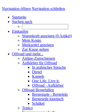
Navigation öffnen
Navigation schließen
Startseite
Suchen nach
Einkaufen
Warenkorb anzeigen (
0
Artikel)
Mein Konto
Merkzettel anzeigen
Zur Kasse gehen
Offroad und mehr...
Airline-Zurrschienen
Aufkleber für Offroad
In arabischer Sprache
Diesel
Kamele
One Life. Live it.
Offroad - Aufkleber
Offroad Bergehilfen
Bergegurte - Bergekits
Bergeseile kinetisch
Schäkel
Tentco