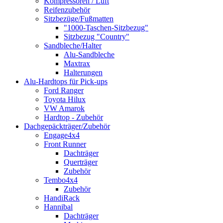
Kompressoren / Luft
Reifenzubehör
Sitzbezüge/Fußmatten
"1000-Taschen-Sitzbezug"
Sitzbezug "Country"
Sandbleche/Halter
Alu-Sandbleche
Maxtrax
Halterungen
Alu-Hardtops für Pick-ups
Ford Ranger
Toyota Hilux
VW Amarok
Hardtop - Zubehör
Dachgepäckträger/Zubehör
Engage4x4
Front Runner
Dachträger
Querträger
Zubehör
Tembo4x4
Zubehör
HandiRack
Hannibal
Dachträger