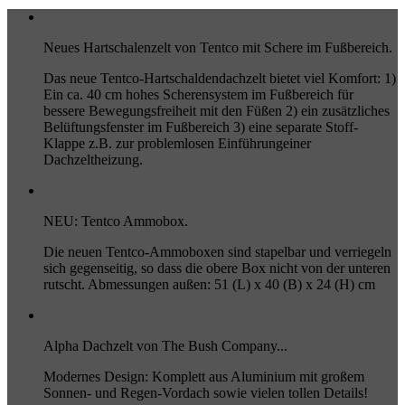
Neues Hartschalenzelt von Tentco mit Schere im Fußbereich.
Das neue Tentco-Hartschaldendachzelt bietet viel Komfort: 1)
Ein ca. 40 cm hohes Scherensystem im Fußbereich für
bessere Bewegungsfreiheit mit den Füßen 2) ein zusätzliches
Belüftungsfenster im Fußbereich 3) eine separate Stoff-
Klappe z.B. zur problemlosen Einführungeiner
Dachzeltheizung.
NEU: Tentco Ammobox.
Die neuen Tentco-Ammoboxen sind stapelbar und verriegeln
sich gegenseitig, so dass die obere Box nicht von der unteren
rutscht. Abmessungen außen: 51 (L) x 40 (B) x 24 (H) cm
Alpha Dachzelt von The Bush Company...
Modernes Design: Komplett aus Aluminium mit großem
Sonnen- und Regen-Vordach sowie vielen tollen Details!