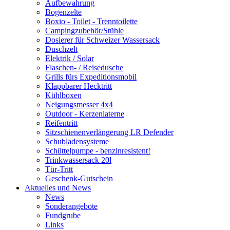
Aufbewahrung
Bogenzelte
Boxio - Toilet - Trenntoilette
Campingzubehör/Stühle
Dosierer für Schweizer Wassersack
Duschzelt
Elektrik / Solar
Flaschen- / Reisedusche
Grills fürs Expeditionsmobil
Klappbarer Hecktritt
Kühlboxen
Neigungsmesser 4x4
Outdoor - Kerzenlaterne
Reifentritt
Sitzschienenverlängerung LR Defender
Schubladensysteme
Schüttelpumpe - benzinresistent!
Trinkwassersack 20l
Tür-Tritt
Geschenk-Gutschein
Aktuelles und News
News
Sonderangebote
Fundgrube
Links