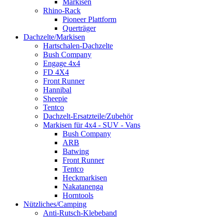
Markisen
Rhino-Rack
Pioneer Plattform
Querträger
Dachzelte/Markisen
Hartschalen-Dachzelte
Bush Company
Engage 4x4
FD 4X4
Front Runner
Hannibal
Sheepie
Tentco
Dachzelt-Ersatzteile/Zubehör
Markisen für 4x4 - SUV - Vans
Bush Company
ARB
Batwing
Front Runner
Tentco
Heckmarkisen
Nakatanenga
Horntools
Nützliches/Camping
Anti-Rutsch-Klebeband