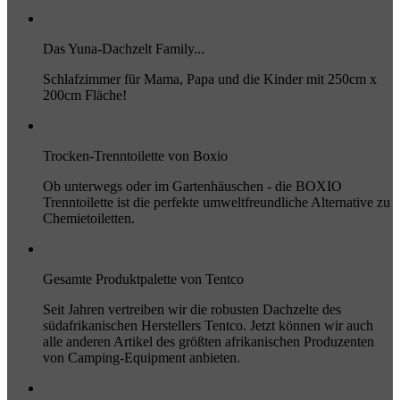
Das Yuna-Dachzelt Family...
Schlafzimmer für Mama, Papa und die Kinder mit 250cm x
200cm Fläche!
Trocken-Trenntoilette von Boxio
Ob unterwegs oder im Gartenhäuschen - die BOXIO
Trenntoilette ist die perfekte umweltfreundliche Alternative zu
Chemietoiletten.
Gesamte Produktpalette von Tentco
Seit Jahren vertreiben wir die robusten Dachzelte des
südafrikanischen Herstellers Tentco. Jetzt können wir auch
alle anderen Artikel des größten afrikanischen Produzenten
von Camping-Equipment anbieten.