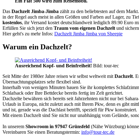
Ein Fiat 500 wird zum Reisemobil.
Das
Dachzelt
Jimba-Jimba
zählt zu den beliebtesten auf dem Markt
in der Regel auch meist in allen Größen und Farben auf Lager, zu Tie
kostenlos
, ihr Versand kostet deutschlandweit lediglich 89.90 Euro m
Erfüllen Sie sich jetzt den
Traum vom eigenen Dachzelt
und sichern
Hier geht's zu mehr Infos:
Dachzelt Jimba Jimba von Sheepie
Warum ein Dachzelt?
Ausreichend Kopf- und Beinfreiheit!
Bild: tour-tec
Seit Mitte der 1980er Jahre reisen wir selbst weltweit mit
Dachzelt
. E
Übernachtungsplatzes sehr flexibel sind.
Innerhalb von wenigen Minuten bauen Sie ihr komplettes Schlafzimme
Schlafsack oder Ihre Bettdecke bereits fertig im Zelt gerichtet.
Dachzelte bewähren sich bereits seit Jahrzehnten nicht nur bei Sahar
Urlaub in Europa, nicht zuletzt auch mit Ihrem Pkw, denn es gibt mit
und ist, gerade was die Dachlast betrifft, speziell für Pkw konstruiert.
Mit einem Dachzelt sind Sie nicht nur unabhängig vom Gelände, sonde
In unserem
Showroom in 97947 Grünsfeld
(Nähe Würzburg) könne
Vereinbaren Sie einen Beratungstermin:
info@tour-tec.de