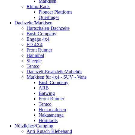
Markisen
Rhino-Rack
Pioneer Plattform
Querträger
Dachzelte/Markisen
Hartschalen-Dachzelte
Bush Company
Engage 4x4
FD 4X4
Front Runner
Hannibal
Sheepie
Tentco
Dachzelt-Ersatzteile/Zubehör
Markisen für 4x4 - SUV - Vans
Bush Company
ARB
Batwing
Front Runner
Tentco
Heckmarkisen
Nakatanenga
Horntools
Nützliches/Camping
Anti-Rutsch-Klebeband