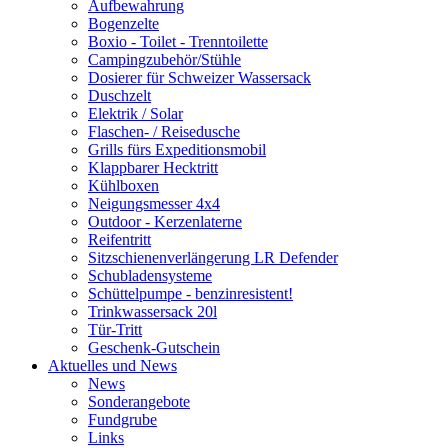
Aufbewahrung
Bogenzelte
Boxio - Toilet - Trenntoilette
Campingzubehör/Stühle
Dosierer für Schweizer Wassersack
Duschzelt
Elektrik / Solar
Flaschen- / Reisedusche
Grills fürs Expeditionsmobil
Klappbarer Hecktritt
Kühlboxen
Neigungsmesser 4x4
Outdoor - Kerzenlaterne
Reifentritt
Sitzschienenverlängerung LR Defender
Schubladensysteme
Schüttelpumpe - benzinresistent!
Trinkwassersack 20l
Tür-Tritt
Geschenk-Gutschein
Aktuelles und News
News
Sonderangebote
Fundgrube
Links