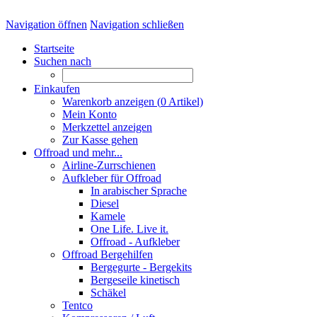
Navigation öffnen
Navigation schließen
Startseite
Suchen nach
Einkaufen
Warenkorb anzeigen (
0
Artikel)
Mein Konto
Merkzettel anzeigen
Zur Kasse gehen
Offroad und mehr...
Airline-Zurrschienen
Aufkleber für Offroad
In arabischer Sprache
Diesel
Kamele
One Life. Live it.
Offroad - Aufkleber
Offroad Bergehilfen
Bergegurte - Bergekits
Bergeseile kinetisch
Schäkel
Tentco