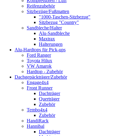
Kompressoren / Luft
Reifenzubehör
Sitzbezüge/Fußmatten
"1000-Taschen-Sitzbezug"
Sitzbezug "Country"
Sandbleche/Halter
Alu-Sandbleche
Maxtrax
Halterungen
Alu-Hardtops für Pick-ups
Ford Ranger
Toyota Hilux
VW Amarok
Hardtop - Zubehör
Dachgepäckträger/Zubehör
Engage4x4
Front Runner
Dachträger
Querträger
Zubehör
Tembo4x4
Zubehör
HandiRack
Hannibal
Dachträger