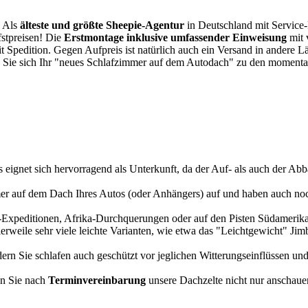
. Als
älteste und größte Sheepie-Agentur
in Deutschland mit Service-P
fstpreisen! Die
Erstmontage inklusive umfassender Einweisung
mit 
it Spedition. Gegen Aufpreis ist natürlich auch ein Versand in andere 
 Sie sich Ihr "neues Schlafzimmer auf dem Autodach" zu den momentan
s eignet sich hervorragend als Unterkunft, da der Auf- als auch der Abba
r auf dem Dach Ihres Autos (oder Anhängers) auf und haben auch noch
a-Expeditionen, Afrika-Durchquerungen oder auf den Pisten Südamerikas
tlerweile sehr viele leichte Varianten, wie etwa das "Leichtgewicht" J
rn Sie schlafen auch geschützt vor jeglichen Witterungseinflüssen und
n Sie nach
Terminvereinbarung
unsere Dachzelte nicht nur anschauen