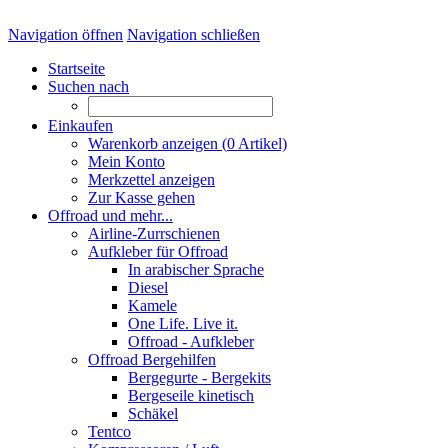
Navigation öffnen
Navigation schließen
Startseite
Suchen nach
Einkaufen
Warenkorb anzeigen (
0
Artikel)
Mein Konto
Merkzettel anzeigen
Zur Kasse gehen
Offroad und mehr...
Airline-Zurrschienen
Aufkleber für Offroad
In arabischer Sprache
Diesel
Kamele
One Life. Live it.
Offroad - Aufkleber
Offroad Bergehilfen
Bergegurte - Bergekits
Bergeseile kinetisch
Schäkel
Tentco