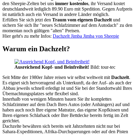
den Sheepie-Zelten bei uns
immer kostenlos
, ihr Versand kostet
deutschlandweit lediglich 89.90 Euro mit Spedition. Gegen Aufpreis
ist natürlich auch ein Versand in andere Länder möglich.
Erfüllen Sie sich jetzt den
Traum vom eigenen Dachzelt
und
sichern Sie sich Ihr "neues Schlafzimmer auf dem Autodach" zu den
momentan noch gültigen "alten" Preisen.
Hier geht's zu mehr Infos:
Dachzelt Jimba Jimba von Sheepie
Warum ein Dachzelt?
Ausreichend Kopf- und Beinfreiheit!
Bild: tour-tec
Seit Mitte der 1980er Jahre reisen wir selbst weltweit mit
Dachzelt
.
Es eignet sich hervorragend als Unterkunft, da der Auf- als auch der
Abbau jeweils schnell erledigt ist und Sie bei der Standortwahl Ihres
Übernachtungsplatzes sehr flexibel sind.
Innerhalb von wenigen Minuten bauen Sie ihr komplettes
Schlafzimmer auf dem Dach Ihres Autos (oder Anhängers) auf und
haben auch noch Ihre eigene Matratze, das eigene Kopfkissen und
Ihren eigenen Schlafsack oder Ihre Bettdecke bereits fertig im Zelt
gerichtet.
Dachzelte bewähren sich bereits seit Jahrzehnten nicht nur bei
Sahara-Expeditionen, Afrika-Durchquerungen oder auf den Pisten