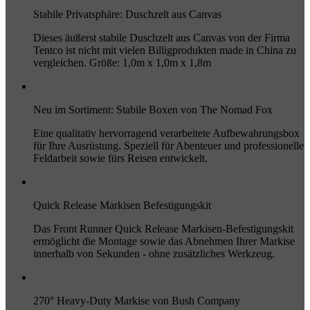
Stabile Privatsphäre: Duschzelt aus Canvas
Dieses äußerst stabile Duschzelt aus Canvas von der Firma
Tentco ist nicht mit vielen Billigprodukten made in China zu
vergleichen. Größe: 1,0m x 1,0m x 1,8m
Neu im Sortiment: Stabile Boxen von The Nomad Fox
Eine qualitativ hervorragend verarbeitete Aufbewahrungsbox
für Ihre Ausrüstung. Speziell für Abenteuer und professionelle
Feldarbeit sowie fürs Reisen entwickelt.
Quick Release Markisen Befestigungskit
Das Front Runner Quick Release Markisen-Befestigungskit
ermöglicht die Montage sowie das Abnehmen Ihrer Markise
innerhalb von Sekunden - ohne zusätzliches Werkzeug.
270° Heavy-Duty Markise von Bush Company