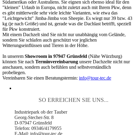
Südamerikas oder Australiens. Sie eignen sich ebenso ideal für den
"kleinen" Urlaub in Europa, nicht zuletzt auch mit Ihrem Pkw, denn
es gibt mittlerweile sehr viele leichte Varianten, wie etwa das
"Leichtgewicht" Jimba-Jimba von Sheepie. Es wiegt nur 39 bzw. 43
kg (je nach Größe) und ist, gerade was die Dachlast betrifft, speziell
für Pkw konstruiert.
Mit einem Dachzelt sind Sie nicht nur unabhängig vom Gelände,
sondern Sie schlafen auch geschützt vor jeglichen
Witterungseinflüssen und Tieren in der Höhe.
In unserem
Showroom in 97947 Grünsfeld
(Nähe Würzburg)
können Sie nach
Terminvereinbarung
unsere Dachzelte nicht nur
anschauen, sondern auch befühlen und selbstverständlich
probeliegen.
Vereinbaren Sie einen Beratungstermin:
info@tour-tec.de
SO ERREICHEN SIE UNS...
Industriepark ob der Tauber
Georg-Stecher-Str. 8
D-97947 Grünsfeld
Telefon: 09346/4179955
E-Mail: info@tour-tec.de