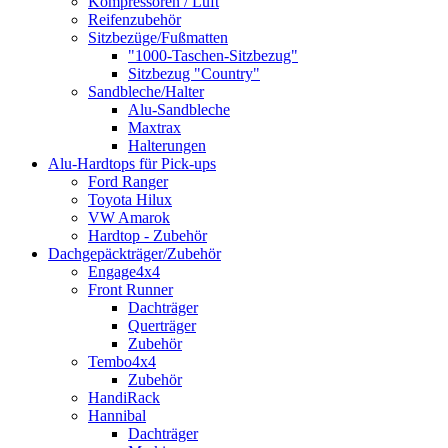
Kompressoren / Luft
Reifenzubehör
Sitzbezüge/Fußmatten
"1000-Taschen-Sitzbezug"
Sitzbezug "Country"
Sandbleche/Halter
Alu-Sandbleche
Maxtrax
Halterungen
Alu-Hardtops für Pick-ups
Ford Ranger
Toyota Hilux
VW Amarok
Hardtop - Zubehör
Dachgepäckträger/Zubehör
Engage4x4
Front Runner
Dachträger
Querträger
Zubehör
Tembo4x4
Zubehör
HandiRack
Hannibal
Dachträger