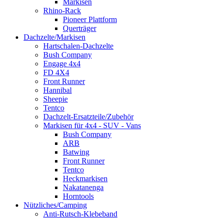
Markisen
Rhino-Rack
Pioneer Plattform
Querträger
Dachzelte/Markisen
Hartschalen-Dachzelte
Bush Company
Engage 4x4
FD 4X4
Front Runner
Hannibal
Sheepie
Tentco
Dachzelt-Ersatzteile/Zubehör
Markisen für 4x4 - SUV - Vans
Bush Company
ARB
Batwing
Front Runner
Tentco
Heckmarkisen
Nakatanenga
Horntools
Nützliches/Camping
Anti-Rutsch-Klebeband