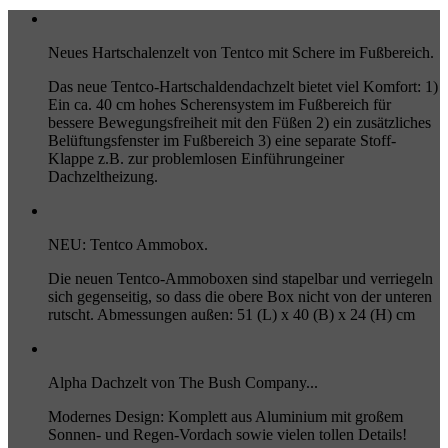
Neues Hartschalenzelt von Tentco mit Schere im Fußbereich.
Das neue Tentco-Hartschaldendachzelt bietet viel Komfort: 1)
Ein ca. 40 cm hohes Scherensystem im Fußbereich für
bessere Bewegungsfreiheit mit den Füßen 2) ein zusätzliches
Belüftungsfenster im Fußbereich 3) eine separate Stoff-
Klappe z.B. zur problemlosen Einführungeiner
Dachzeltheizung.
NEU: Tentco Ammobox.
Die neuen Tentco-Ammoboxen sind stapelbar und verriegeln
sich gegenseitig, so dass die obere Box nicht von der unteren
rutscht. Abmessungen außen: 51 (L) x 40 (B) x 24 (H) cm
Alpha Dachzelt von The Bush Company...
Modernes Design: Komplett aus Aluminium mit großem
Sonnen- und Regen-Vordach sowie vielen tollen Details!