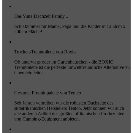
Das Yuna-Dachzelt Family...
Schlafzimmer für Mama, Papa und die Kinder mit 250cm x
200cm Fläche!
Trocken-Trenntoilette von Boxio
Ob unterwegs oder im Gartenhäuschen - die BOXIO
Trenntoilette ist die perfekte umweltfreundliche Alternative zu
Chemietoiletten.
Gesamte Produktpalette von Tentco
Seit Jahren vertreiben wir die robusten Dachzelte des
südafrikanischen Herstellers Tentco. Jetzt können wir auch
alle anderen Artikel des größten afrikanischen Produzenten
von Camping-Equipment anbieten.