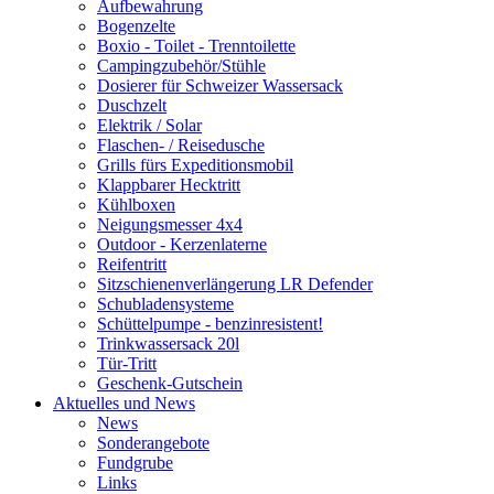
Aufbewahrung
Bogenzelte
Boxio - Toilet - Trenntoilette
Campingzubehör/Stühle
Dosierer für Schweizer Wassersack
Duschzelt
Elektrik / Solar
Flaschen- / Reisedusche
Grills fürs Expeditionsmobil
Klappbarer Hecktritt
Kühlboxen
Neigungsmesser 4x4
Outdoor - Kerzenlaterne
Reifentritt
Sitzschienenverlängerung LR Defender
Schubladensysteme
Schüttelpumpe - benzinresistent!
Trinkwassersack 20l
Tür-Tritt
Geschenk-Gutschein
Aktuelles und News
News
Sonderangebote
Fundgrube
Links