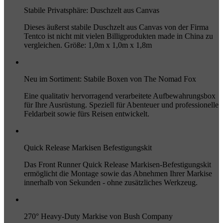
Stabile Privatsphäre: Duschzelt aus Canvas
Dieses äußerst stabile Duschzelt aus Canvas von der Firma
Tentco ist nicht mit vielen Billigprodukten made in China zu
vergleichen. Größe: 1,0m x 1,0m x 1,8m
Neu im Sortiment: Stabile Boxen von The Nomad Fox
Eine qualitativ hervorragend verarbeitete Aufbewahrungsbox
für Ihre Ausrüstung. Speziell für Abenteuer und professionelle
Feldarbeit sowie fürs Reisen entwickelt.
Quick Release Markisen Befestigungskit
Das Front Runner Quick Release Markisen-Befestigungskit
ermöglicht die Montage sowie das Abnehmen Ihrer Markise
innerhalb von Sekunden - ohne zusätzliches Werkzeug.
270° Heavy-Duty Markise von Bush Company