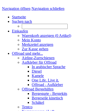
Navigation öffnen
Navigation schließen
Startseite
Suchen nach
Einkaufen
Warenkorb anzeigen (
0
Artikel)
Mein Konto
Merkzettel anzeigen
Zur Kasse gehen
Offroad und mehr...
Airline-Zurrschienen
Aufkleber für Offroad
In arabischer Sprache
Diesel
Kamele
One Life. Live it.
Offroad - Aufkleber
Offroad Bergehilfen
Bergegurte - Bergekits
Bergeseile kinetisch
Schäkel
Tentco