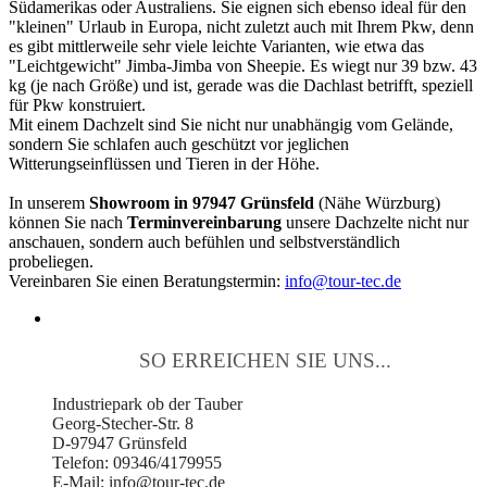
Südamerikas oder Australiens. Sie eignen sich ebenso ideal für den
"kleinen" Urlaub in Europa, nicht zuletzt auch mit Ihrem Pkw, denn
es gibt mittlerweile sehr viele leichte Varianten, wie etwa das
"Leichtgewicht" Jimba-Jimba von Sheepie. Es wiegt nur 39 bzw. 43
kg (je nach Größe) und ist, gerade was die Dachlast betrifft, speziell
für Pkw konstruiert.
Mit einem Dachzelt sind Sie nicht nur unabhängig vom Gelände,
sondern Sie schlafen auch geschützt vor jeglichen
Witterungseinflüssen und Tieren in der Höhe.
In unserem
Showroom in 97947 Grünsfeld
(Nähe Würzburg)
können Sie nach
Terminvereinbarung
unsere Dachzelte nicht nur
anschauen, sondern auch befühlen und selbstverständlich
probeliegen.
Vereinbaren Sie einen Beratungstermin:
info@tour-tec.de
SO ERREICHEN SIE UNS...
Industriepark ob der Tauber
Georg-Stecher-Str. 8
D-97947 Grünsfeld
Telefon: 09346/4179955
E-Mail: info@tour-tec.de