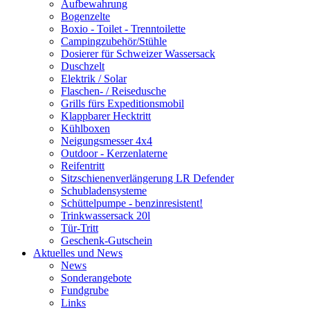
Aufbewahrung
Bogenzelte
Boxio - Toilet - Trenntoilette
Campingzubehör/Stühle
Dosierer für Schweizer Wassersack
Duschzelt
Elektrik / Solar
Flaschen- / Reisedusche
Grills fürs Expeditionsmobil
Klappbarer Hecktritt
Kühlboxen
Neigungsmesser 4x4
Outdoor - Kerzenlaterne
Reifentritt
Sitzschienenverlängerung LR Defender
Schubladensysteme
Schüttelpumpe - benzinresistent!
Trinkwassersack 20l
Tür-Tritt
Geschenk-Gutschein
Aktuelles und News
News
Sonderangebote
Fundgrube
Links