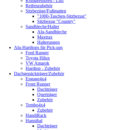
Kompressoren / Luft
Reifenzubehör
Sitzbezüge/Fußmatten
"1000-Taschen-Sitzbezug"
Sitzbezug "Country"
Sandbleche/Halter
Alu-Sandbleche
Maxtrax
Halterungen
Alu-Hardtops für Pick-ups
Ford Ranger
Toyota Hilux
VW Amarok
Hardtop - Zubehör
Dachgepäckträger/Zubehör
Engage4x4
Front Runner
Dachträger
Querträger
Zubehör
Tembo4x4
Zubehör
HandiRack
Hannibal
Dachträger