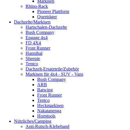
Markisen
Rhino-Rack
Pioneer Plattform
Querträger
Dachzelte/Markisen
Hartschalen-Dachzelte
Bush Company
Engage 4x4
FD 4X4
Front Runner
Hannibal
Sheepie
Tentco
Dachzelt-Ersatzteile/Zubehör
Markisen für 4x4 - SUV - Vans
Bush Company
ARB
Batwing
Front Runner
Tentco
Heckmarkisen
Nakatanenga
Horntools
Nützliches/Camping
Anti-Rutsch-Klebeband