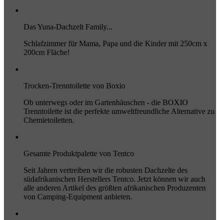
Das Yuna-Dachzelt Family...
Schlafzimmer für Mama, Papa und die Kinder mit 250cm x
200cm Fläche!
Trocken-Trenntoilette von Boxio
Ob unterwegs oder im Gartenhäuschen - die BOXIO
Trenntoilette ist die perfekte umweltfreundliche Alternative zu
Chemietoiletten.
Gesamte Produktpalette von Tentco
Seit Jahren vertreiben wir die robusten Dachzelte des
südafrikanischen Herstellers Tentco. Jetzt können wir auch
alle anderen Artikel des größten afrikanischen Produzenten
von Camping-Equipment anbieten.