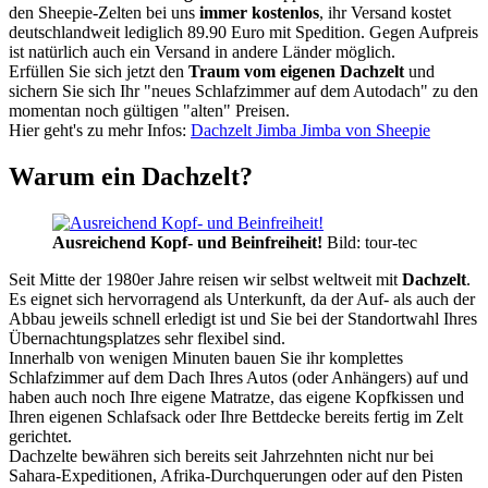
den Sheepie-Zelten bei uns
immer kostenlos
, ihr Versand kostet
deutschlandweit lediglich 89.90 Euro mit Spedition. Gegen Aufpreis
ist natürlich auch ein Versand in andere Länder möglich.
Erfüllen Sie sich jetzt den
Traum vom eigenen Dachzelt
und
sichern Sie sich Ihr "neues Schlafzimmer auf dem Autodach" zu den
momentan noch gültigen "alten" Preisen.
Hier geht's zu mehr Infos:
Dachzelt Jimba Jimba von Sheepie
Warum ein Dachzelt?
Ausreichend Kopf- und Beinfreiheit!
Bild: tour-tec
Seit Mitte der 1980er Jahre reisen wir selbst weltweit mit
Dachzelt
.
Es eignet sich hervorragend als Unterkunft, da der Auf- als auch der
Abbau jeweils schnell erledigt ist und Sie bei der Standortwahl Ihres
Übernachtungsplatzes sehr flexibel sind.
Innerhalb von wenigen Minuten bauen Sie ihr komplettes
Schlafzimmer auf dem Dach Ihres Autos (oder Anhängers) auf und
haben auch noch Ihre eigene Matratze, das eigene Kopfkissen und
Ihren eigenen Schlafsack oder Ihre Bettdecke bereits fertig im Zelt
gerichtet.
Dachzelte bewähren sich bereits seit Jahrzehnten nicht nur bei
Sahara-Expeditionen, Afrika-Durchquerungen oder auf den Pisten