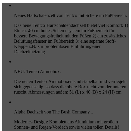
Neues Hartschalenzelt von Tentco mit Schere im Fußbereich.
Das neue Tentco-Hartschaldendachzelt bietet viel Komfort: 1)
Ein ca. 40 cm hohes Scherensystem im Fußbereich für
bessere Bewegungsfreiheit mit den Füßen 2) ein zusätzliches
Belüftungsfenster im Fußbereich 3) eine separate Stoff-
Klappe z.B. zur problemlosen Einführungeiner
Dachzeltheizung.
NEU: Tentco Ammobox.
Die neuen Tentco-Ammoboxen sind stapelbar und verriegeln
sich gegenseitig, so dass die obere Box nicht von der unteren
rutscht. Abmessungen außen: 51 (L) x 40 (B) x 24 (H) cm
Alpha Dachzelt von The Bush Company...
Modernes Design: Komplett aus Aluminium mit großem
Sonnen- und Regen-Vordach sowie vielen tollen Details!