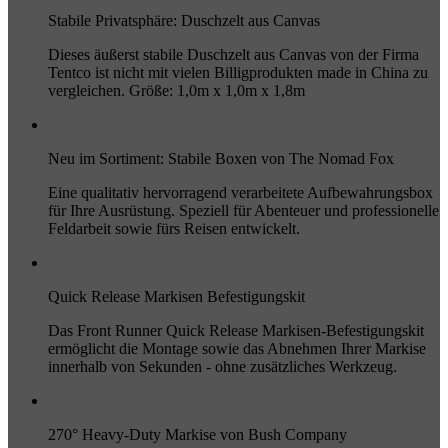
Stabile Privatsphäre: Duschzelt aus Canvas
Dieses äußerst stabile Duschzelt aus Canvas von der Firma
Tentco ist nicht mit vielen Billigprodukten made in China zu
vergleichen. Größe: 1,0m x 1,0m x 1,8m
Neu im Sortiment: Stabile Boxen von The Nomad Fox
Eine qualitativ hervorragend verarbeitete Aufbewahrungsbox
für Ihre Ausrüstung. Speziell für Abenteuer und professionelle
Feldarbeit sowie fürs Reisen entwickelt.
Quick Release Markisen Befestigungskit
Das Front Runner Quick Release Markisen-Befestigungskit
ermöglicht die Montage sowie das Abnehmen Ihrer Markise
innerhalb von Sekunden - ohne zusätzliches Werkzeug.
270° Heavy-Duty Markise von Bush Company