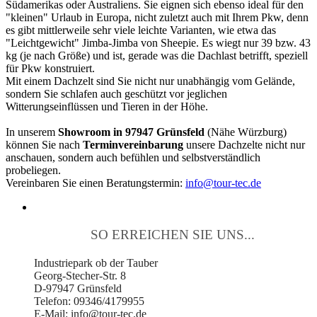
Südamerikas oder Australiens. Sie eignen sich ebenso ideal für den
"kleinen" Urlaub in Europa, nicht zuletzt auch mit Ihrem Pkw, denn
es gibt mittlerweile sehr viele leichte Varianten, wie etwa das
"Leichtgewicht" Jimba-Jimba von Sheepie. Es wiegt nur 39 bzw. 43
kg (je nach Größe) und ist, gerade was die Dachlast betrifft, speziell
für Pkw konstruiert.
Mit einem Dachzelt sind Sie nicht nur unabhängig vom Gelände,
sondern Sie schlafen auch geschützt vor jeglichen
Witterungseinflüssen und Tieren in der Höhe.
In unserem
Showroom in 97947 Grünsfeld
(Nähe Würzburg)
können Sie nach
Terminvereinbarung
unsere Dachzelte nicht nur
anschauen, sondern auch befühlen und selbstverständlich
probeliegen.
Vereinbaren Sie einen Beratungstermin:
info@tour-tec.de
SO ERREICHEN SIE UNS...
Industriepark ob der Tauber
Georg-Stecher-Str. 8
D-97947 Grünsfeld
Telefon: 09346/4179955
E-Mail: info@tour-tec.de