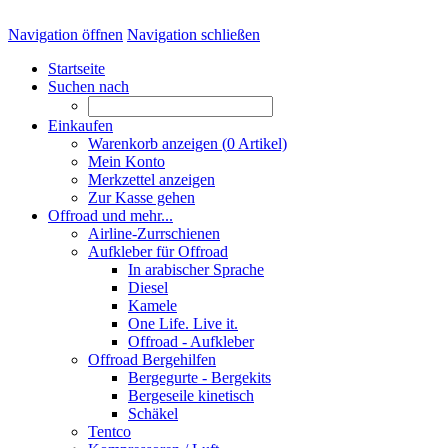
Navigation öffnen
Navigation schließen
Startseite
Suchen nach
Einkaufen
Warenkorb anzeigen (
0
Artikel)
Mein Konto
Merkzettel anzeigen
Zur Kasse gehen
Offroad und mehr...
Airline-Zurrschienen
Aufkleber für Offroad
In arabischer Sprache
Diesel
Kamele
One Life. Live it.
Offroad - Aufkleber
Offroad Bergehilfen
Bergegurte - Bergekits
Bergeseile kinetisch
Schäkel
Tentco