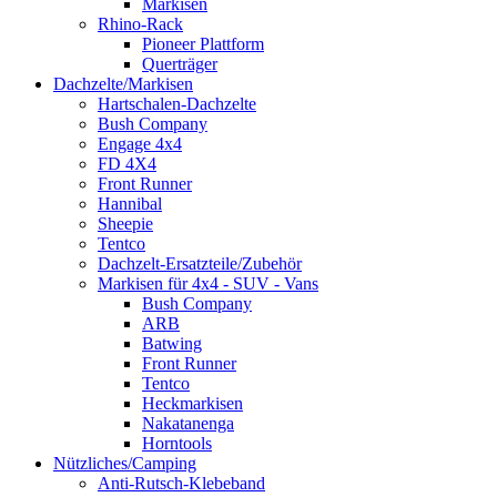
Markisen
Rhino-Rack
Pioneer Plattform
Querträger
Dachzelte/Markisen
Hartschalen-Dachzelte
Bush Company
Engage 4x4
FD 4X4
Front Runner
Hannibal
Sheepie
Tentco
Dachzelt-Ersatzteile/Zubehör
Markisen für 4x4 - SUV - Vans
Bush Company
ARB
Batwing
Front Runner
Tentco
Heckmarkisen
Nakatanenga
Horntools
Nützliches/Camping
Anti-Rutsch-Klebeband