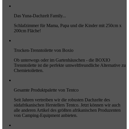
Das Yuna-Dachzelt Family...
Schlafzimmer für Mama, Papa und die Kinder mit 250cm x
200cm Fläche!
Trocken-Trenntoilette von Boxio
Ob unterwegs oder im Gartenhäuschen - die BOXIO
Trenntoilette ist die perfekte umweltfreundliche Alternative zu
Chemietoiletten.
Gesamte Produktpalette von Tentco
Seit Jahren vertreiben wir die robusten Dachzelte des
südafrikanischen Herstellers Tentco. Jetzt können wir auch
alle anderen Artikel des größten afrikanischen Produzenten
von Camping-Equipment anbieten.