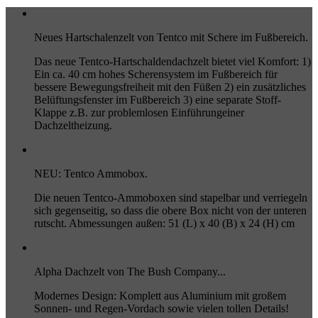
Neues Hartschalenzelt von Tentco mit Schere im Fußbereich.
Das neue Tentco-Hartschaldendachzelt bietet viel Komfort: 1)
Ein ca. 40 cm hohes Scherensystem im Fußbereich für
bessere Bewegungsfreiheit mit den Füßen 2) ein zusätzliches
Belüftungsfenster im Fußbereich 3) eine separate Stoff-
Klappe z.B. zur problemlosen Einführungeiner
Dachzeltheizung.
NEU: Tentco Ammobox.
Die neuen Tentco-Ammoboxen sind stapelbar und verriegeln
sich gegenseitig, so dass die obere Box nicht von der unteren
rutscht. Abmessungen außen: 51 (L) x 40 (B) x 24 (H) cm
Alpha Dachzelt von The Bush Company...
Modernes Design: Komplett aus Aluminium mit großem
Sonnen- und Regen-Vordach sowie vielen tollen Details!