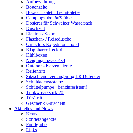
Aufbewahrung
Bogenzelte
Boxio - Toilet - Trenntoilette
Campingzubehör/Stühle
Dosierer für Schweizer Wassersack
Duschzelt
Elektrik / Solar
Flaschen- / Reisedusche
Grills fürs Expeditionsmobil
Klappbarer Hecktritt
Kühlboxen
Neigungsmesser 4x4
Outdoor - Kerzenlaterne
Reifentritt
Sitzschienenverlängerung LR Defender
Schubladensysteme
Schüttelpumpe - benzinresistent!
Trinkwassersack 20l
Tür-Tritt
Geschenk-Gutschein
Aktuelles und News
News
Sonderangebote
Fundgrube
Links