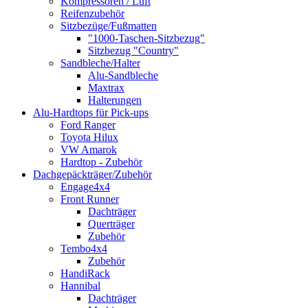
Kompressoren / Luft
Reifenzubehör
Sitzbezüge/Fußmatten
"1000-Taschen-Sitzbezug"
Sitzbezug "Country"
Sandbleche/Halter
Alu-Sandbleche
Maxtrax
Halterungen
Alu-Hardtops für Pick-ups
Ford Ranger
Toyota Hilux
VW Amarok
Hardtop - Zubehör
Dachgepäckträger/Zubehör
Engage4x4
Front Runner
Dachträger
Querträger
Zubehör
Tembo4x4
Zubehör
HandiRack
Hannibal
Dachträger