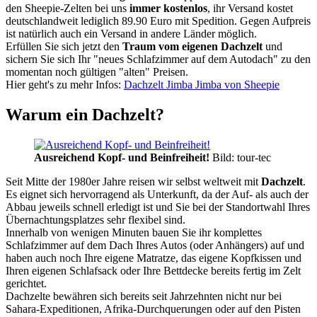
den Sheepie-Zelten bei uns
immer kostenlos
, ihr Versand kostet
deutschlandweit lediglich 89.90 Euro mit Spedition. Gegen Aufpreis
ist natürlich auch ein Versand in andere Länder möglich.
Erfüllen Sie sich jetzt den
Traum vom eigenen Dachzelt
und
sichern Sie sich Ihr "neues Schlafzimmer auf dem Autodach" zu den
momentan noch gültigen "alten" Preisen.
Hier geht's zu mehr Infos:
Dachzelt Jimba Jimba von Sheepie
Warum ein Dachzelt?
Ausreichend Kopf- und Beinfreiheit!
Bild: tour-tec
Seit Mitte der 1980er Jahre reisen wir selbst weltweit mit
Dachzelt
.
Es eignet sich hervorragend als Unterkunft, da der Auf- als auch der
Abbau jeweils schnell erledigt ist und Sie bei der Standortwahl Ihres
Übernachtungsplatzes sehr flexibel sind.
Innerhalb von wenigen Minuten bauen Sie ihr komplettes
Schlafzimmer auf dem Dach Ihres Autos (oder Anhängers) auf und
haben auch noch Ihre eigene Matratze, das eigene Kopfkissen und
Ihren eigenen Schlafsack oder Ihre Bettdecke bereits fertig im Zelt
gerichtet.
Dachzelte bewähren sich bereits seit Jahrzehnten nicht nur bei
Sahara-Expeditionen, Afrika-Durchquerungen oder auf den Pisten