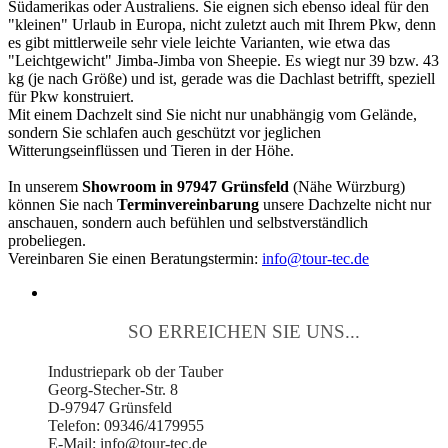
Südamerikas oder Australiens. Sie eignen sich ebenso ideal für den
"kleinen" Urlaub in Europa, nicht zuletzt auch mit Ihrem Pkw, denn
es gibt mittlerweile sehr viele leichte Varianten, wie etwa das
"Leichtgewicht" Jimba-Jimba von Sheepie. Es wiegt nur 39 bzw. 43
kg (je nach Größe) und ist, gerade was die Dachlast betrifft, speziell
für Pkw konstruiert.
Mit einem Dachzelt sind Sie nicht nur unabhängig vom Gelände,
sondern Sie schlafen auch geschützt vor jeglichen
Witterungseinflüssen und Tieren in der Höhe.
In unserem
Showroom in 97947 Grünsfeld
(Nähe Würzburg)
können Sie nach
Terminvereinbarung
unsere Dachzelte nicht nur
anschauen, sondern auch befühlen und selbstverständlich
probeliegen.
Vereinbaren Sie einen Beratungstermin:
info@tour-tec.de
SO ERREICHEN SIE UNS...
Industriepark ob der Tauber
Georg-Stecher-Str. 8
D-97947 Grünsfeld
Telefon: 09346/4179955
E-Mail: info@tour-tec.de