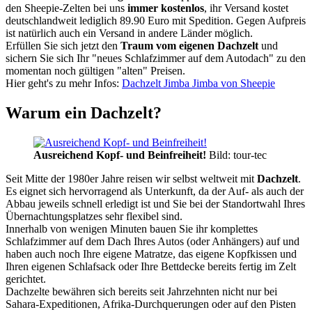
den Sheepie-Zelten bei uns
immer kostenlos
, ihr Versand kostet
deutschlandweit lediglich 89.90 Euro mit Spedition. Gegen Aufpreis
ist natürlich auch ein Versand in andere Länder möglich.
Erfüllen Sie sich jetzt den
Traum vom eigenen Dachzelt
und
sichern Sie sich Ihr "neues Schlafzimmer auf dem Autodach" zu den
momentan noch gültigen "alten" Preisen.
Hier geht's zu mehr Infos:
Dachzelt Jimba Jimba von Sheepie
Warum ein Dachzelt?
Ausreichend Kopf- und Beinfreiheit!
Bild: tour-tec
Seit Mitte der 1980er Jahre reisen wir selbst weltweit mit
Dachzelt
.
Es eignet sich hervorragend als Unterkunft, da der Auf- als auch der
Abbau jeweils schnell erledigt ist und Sie bei der Standortwahl Ihres
Übernachtungsplatzes sehr flexibel sind.
Innerhalb von wenigen Minuten bauen Sie ihr komplettes
Schlafzimmer auf dem Dach Ihres Autos (oder Anhängers) auf und
haben auch noch Ihre eigene Matratze, das eigene Kopfkissen und
Ihren eigenen Schlafsack oder Ihre Bettdecke bereits fertig im Zelt
gerichtet.
Dachzelte bewähren sich bereits seit Jahrzehnten nicht nur bei
Sahara-Expeditionen, Afrika-Durchquerungen oder auf den Pisten