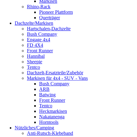
Markisen
Rhino-Rack
Pioneer Plattform
Querträger
Dachzelte/Markisen
Hartschalen-Dachzelte
Bush Company
Engage 4x4
FD 4X4
Front Runner
Hannibal
Sheepie
Tentco
Dachzelt-Ersatzteile/Zubehör
Markisen für 4x4 - SUV - Vans
Bush Company
ARB
Batwing
Front Runner
Tentco
Heckmarkisen
Nakatanenga
Horntools
Nützliches/Camping
Anti-Rutsch-Klebeband