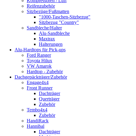
Kompressoren / Luft
Reifenzubehör
Sitzbezüge/Fußmatten
"1000-Taschen-Sitzbezug"
Sitzbezug "Country"
Sandbleche/Halter
Alu-Sandbleche
Maxtrax
Halterungen
Alu-Hardtops für Pick-ups
Ford Ranger
Toyota Hilux
VW Amarok
Hardtop - Zubehör
Dachgepäckträger/Zubehör
Engage4x4
Front Runner
Dachträger
Querträger
Zubehör
Tembo4x4
Zubehör
HandiRack
Hannibal
Dachträger