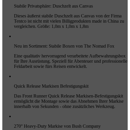
Stabile Privatsphäre: Duschzelt aus Canvas
Dieses äußerst stabile Duschzelt aus Canvas von der Firma
Tentco ist nicht mit vielen Billigprodukten made in China zu
vergleichen. Größe: 1,0m x 1,0m x 1,8m
Neu im Sortiment: Stabile Boxen von The Nomad Fox
Eine qualitativ hervorragend verarbeitete Aufbewahrungsbox
für Ihre Ausrüstung. Speziell für Abenteuer und professionelle
Feldarbeit sowie fürs Reisen entwickelt.
Quick Release Markisen Befestigungskit
Das Front Runner Quick Release Markisen-Befestigungskit
ermöglicht die Montage sowie das Abnehmen Ihrer Markise
innerhalb von Sekunden - ohne zusätzliches Werkzeug.
270° Heavy-Duty Markise von Bush Company