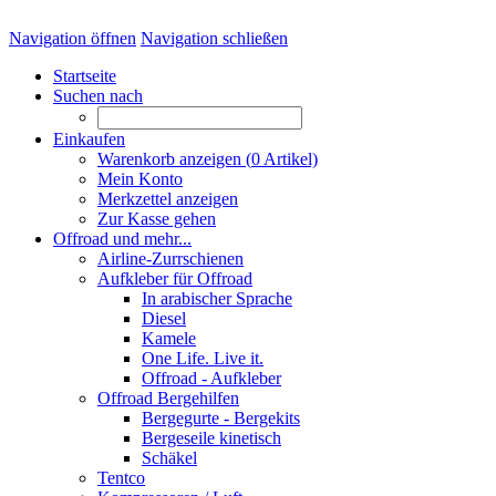
Navigation öffnen
Navigation schließen
Startseite
Suchen nach
Einkaufen
Warenkorb anzeigen (
0
Artikel)
Mein Konto
Merkzettel anzeigen
Zur Kasse gehen
Offroad und mehr...
Airline-Zurrschienen
Aufkleber für Offroad
In arabischer Sprache
Diesel
Kamele
One Life. Live it.
Offroad - Aufkleber
Offroad Bergehilfen
Bergegurte - Bergekits
Bergeseile kinetisch
Schäkel
Tentco