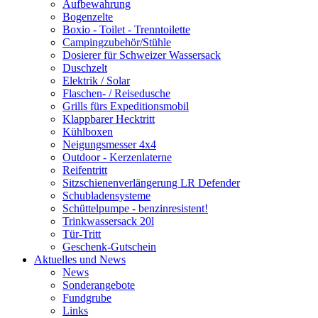
Aufbewahrung
Bogenzelte
Boxio - Toilet - Trenntoilette
Campingzubehör/Stühle
Dosierer für Schweizer Wassersack
Duschzelt
Elektrik / Solar
Flaschen- / Reisedusche
Grills fürs Expeditionsmobil
Klappbarer Hecktritt
Kühlboxen
Neigungsmesser 4x4
Outdoor - Kerzenlaterne
Reifentritt
Sitzschienenverlängerung LR Defender
Schubladensysteme
Schüttelpumpe - benzinresistent!
Trinkwassersack 20l
Tür-Tritt
Geschenk-Gutschein
Aktuelles und News
News
Sonderangebote
Fundgrube
Links