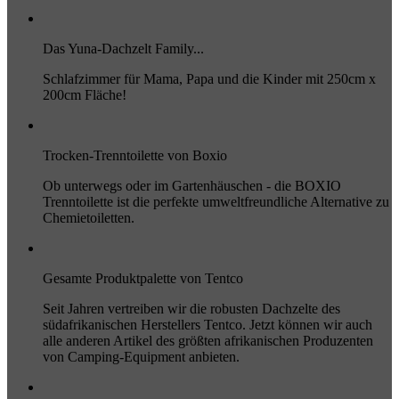
Das Yuna-Dachzelt Family...
Schlafzimmer für Mama, Papa und die Kinder mit 250cm x
200cm Fläche!
Trocken-Trenntoilette von Boxio
Ob unterwegs oder im Gartenhäuschen - die BOXIO
Trenntoilette ist die perfekte umweltfreundliche Alternative zu
Chemietoiletten.
Gesamte Produktpalette von Tentco
Seit Jahren vertreiben wir die robusten Dachzelte des
südafrikanischen Herstellers Tentco. Jetzt können wir auch
alle anderen Artikel des größten afrikanischen Produzenten
von Camping-Equipment anbieten.