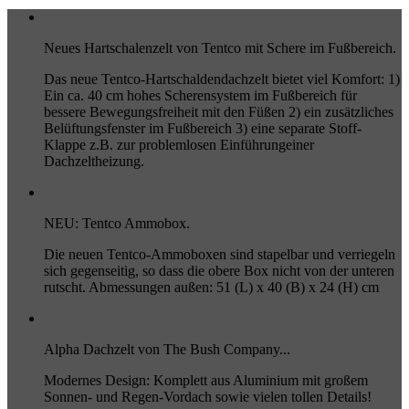
Neues Hartschalenzelt von Tentco mit Schere im Fußbereich.
Das neue Tentco-Hartschaldendachzelt bietet viel Komfort: 1)
Ein ca. 40 cm hohes Scherensystem im Fußbereich für
bessere Bewegungsfreiheit mit den Füßen 2) ein zusätzliches
Belüftungsfenster im Fußbereich 3) eine separate Stoff-
Klappe z.B. zur problemlosen Einführungeiner
Dachzeltheizung.
NEU: Tentco Ammobox.
Die neuen Tentco-Ammoboxen sind stapelbar und verriegeln
sich gegenseitig, so dass die obere Box nicht von der unteren
rutscht. Abmessungen außen: 51 (L) x 40 (B) x 24 (H) cm
Alpha Dachzelt von The Bush Company...
Modernes Design: Komplett aus Aluminium mit großem
Sonnen- und Regen-Vordach sowie vielen tollen Details!