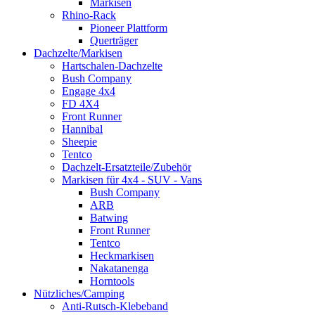
Markisen
Rhino-Rack
Pioneer Plattform
Querträger
Dachzelte/Markisen
Hartschalen-Dachzelte
Bush Company
Engage 4x4
FD 4X4
Front Runner
Hannibal
Sheepie
Tentco
Dachzelt-Ersatzteile/Zubehör
Markisen für 4x4 - SUV - Vans
Bush Company
ARB
Batwing
Front Runner
Tentco
Heckmarkisen
Nakatanenga
Horntools
Nützliches/Camping
Anti-Rutsch-Klebeband