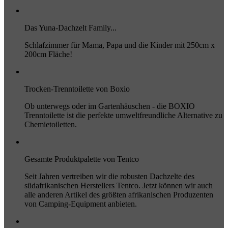
Das Yuna-Dachzelt Family...
Schlafzimmer für Mama, Papa und die Kinder mit 250cm x
200cm Fläche!
Trocken-Trenntoilette von Boxio
Ob unterwegs oder im Gartenhäuschen - die BOXIO
Trenntoilette ist die perfekte umweltfreundliche Alternative zu
Chemietoiletten.
Gesamte Produktpalette von Tentco
Seit Jahren vertreiben wir die robusten Dachzelte des
südafrikanischen Herstellers Tentco. Jetzt können wir auch
alle anderen Artikel des größten afrikanischen Produzenten
von Camping-Equipment anbieten.