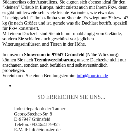
Südamerikas oder Australiens. Sie eignen sich ebenso ideal für den
"kleinen" Urlaub in Europa, nicht zuletzt auch mit Ihrem Pkw, denn
es gibt mittlerweile sehr viele leichte Varianten, wie etwa das
"Leichtgewicht" Jimba-Jimba von Sheepie. Es wiegt nur 39 bzw. 43
kg (je nach Größe) und ist, gerade was die Dachlast betrifft, speziell
für Pkw konstruiert.
Mit einem Dachzelt sind Sie nicht nur unabhängig vom Gelände,
sondern Sie schlafen auch geschützt vor jeglichen
Witterungseinflüssen und Tieren in der Höhe.
In unserem
Showroom in 97947 Grünsfeld
(Nähe Würzburg)
können Sie nach
Terminvereinbarung
unsere Dachzelte nicht nur
anschauen, sondern auch befühlen und selbstverständlich
probeliegen.
Vereinbaren Sie einen Beratungstermin:
info@tour-tec.de
SO ERREICHEN SIE UNS...
Industriepark ob der Tauber
Georg-Stecher-Str. 8
D-97947 Grünsfeld
Telefon: 09346/4179955
E-Mail: info@tour-tec.de