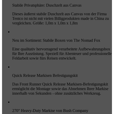
Stabile Privatsphäre: Duschzelt aus Canvas
Dieses äußerst stabile Duschzelt aus Canvas von der Firma
Tentco ist nicht mit vielen Billigprodukten made in China zu
vergleichen. Größe: 1,0m x 1,0m x 1,8m
Neu im Sortiment: Stabile Boxen von The Nomad Fox
Eine qualitativ hervorragend verarbeitete Aufbewahrungsbox
für Ihre Ausrüstung. Speziell für Abenteuer und professionelle
Feldarbeit sowie fürs Reisen entwickelt.
Quick Release Markisen Befestigungskit
Das Front Runner Quick Release Markisen-Befestigungskit
ermöglicht die Montage sowie das Abnehmen Ihrer Markise
innerhalb von Sekunden - ohne zusätzliches Werkzeug.
270° Heavy-Duty Markise von Bush Company