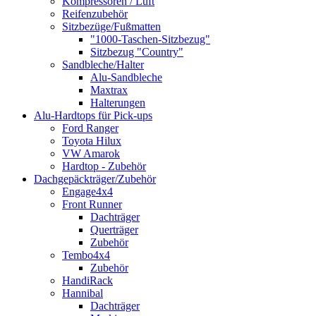
Kompressoren / Luft
Reifenzubehör
Sitzbezüge/Fußmatten
"1000-Taschen-Sitzbezug"
Sitzbezug "Country"
Sandbleche/Halter
Alu-Sandbleche
Maxtrax
Halterungen
Alu-Hardtops für Pick-ups
Ford Ranger
Toyota Hilux
VW Amarok
Hardtop - Zubehör
Dachgepäckträger/Zubehör
Engage4x4
Front Runner
Dachträger
Querträger
Zubehör
Tembo4x4
Zubehör
HandiRack
Hannibal
Dachträger