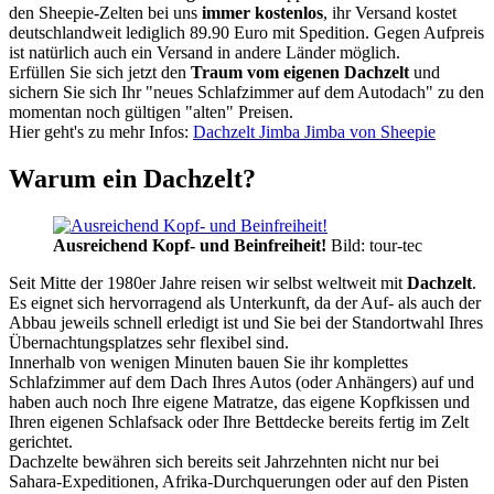
den Sheepie-Zelten bei uns
immer kostenlos
, ihr Versand kostet
deutschlandweit lediglich 89.90 Euro mit Spedition. Gegen Aufpreis
ist natürlich auch ein Versand in andere Länder möglich.
Erfüllen Sie sich jetzt den
Traum vom eigenen Dachzelt
und
sichern Sie sich Ihr "neues Schlafzimmer auf dem Autodach" zu den
momentan noch gültigen "alten" Preisen.
Hier geht's zu mehr Infos:
Dachzelt Jimba Jimba von Sheepie
Warum ein Dachzelt?
Ausreichend Kopf- und Beinfreiheit!
Bild: tour-tec
Seit Mitte der 1980er Jahre reisen wir selbst weltweit mit
Dachzelt
.
Es eignet sich hervorragend als Unterkunft, da der Auf- als auch der
Abbau jeweils schnell erledigt ist und Sie bei der Standortwahl Ihres
Übernachtungsplatzes sehr flexibel sind.
Innerhalb von wenigen Minuten bauen Sie ihr komplettes
Schlafzimmer auf dem Dach Ihres Autos (oder Anhängers) auf und
haben auch noch Ihre eigene Matratze, das eigene Kopfkissen und
Ihren eigenen Schlafsack oder Ihre Bettdecke bereits fertig im Zelt
gerichtet.
Dachzelte bewähren sich bereits seit Jahrzehnten nicht nur bei
Sahara-Expeditionen, Afrika-Durchquerungen oder auf den Pisten