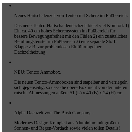
Neues Hartschalenzelt von Tentco mit Schere im Fußbereich.
Das neue Tentco-Hartschaldendachzelt bietet viel Komfort: 1)
Ein ca. 40 cm hohes Scherensystem im Fußbereich für
bessere Bewegungsfreiheit mit den Füßen 2) ein zusätzliches
Belüftungsfenster im Fußbereich 3) eine separate Stoff-
Klappe z.B. zur problemlosen Einführungeiner
Dachzeltheizung.
NEU: Tentco Ammobox.
Die neuen Tentco-Ammoboxen sind stapelbar und verriegeln
sich gegenseitig, so dass die obere Box nicht von der unteren
rutscht. Abmessungen außen: 51 (L) x 40 (B) x 24 (H) cm
Alpha Dachzelt von The Bush Company...
Modernes Design: Komplett aus Aluminium mit großem
Sonnen- und Regen-Vordach sowie vielen tollen Details!