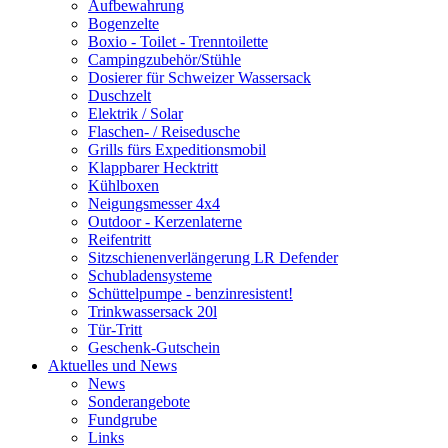
Aufbewahrung
Bogenzelte
Boxio - Toilet - Trenntoilette
Campingzubehör/Stühle
Dosierer für Schweizer Wassersack
Duschzelt
Elektrik / Solar
Flaschen- / Reisedusche
Grills fürs Expeditionsmobil
Klappbarer Hecktritt
Kühlboxen
Neigungsmesser 4x4
Outdoor - Kerzenlaterne
Reifentritt
Sitzschienenverlängerung LR Defender
Schubladensysteme
Schüttelpumpe - benzinresistent!
Trinkwassersack 20l
Tür-Tritt
Geschenk-Gutschein
Aktuelles und News
News
Sonderangebote
Fundgrube
Links