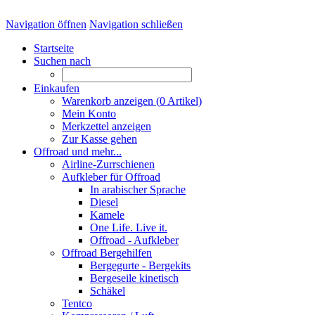
Navigation öffnen
Navigation schließen
Startseite
Suchen nach
Einkaufen
Warenkorb anzeigen (
0
Artikel)
Mein Konto
Merkzettel anzeigen
Zur Kasse gehen
Offroad und mehr...
Airline-Zurrschienen
Aufkleber für Offroad
In arabischer Sprache
Diesel
Kamele
One Life. Live it.
Offroad - Aufkleber
Offroad Bergehilfen
Bergegurte - Bergekits
Bergeseile kinetisch
Schäkel
Tentco