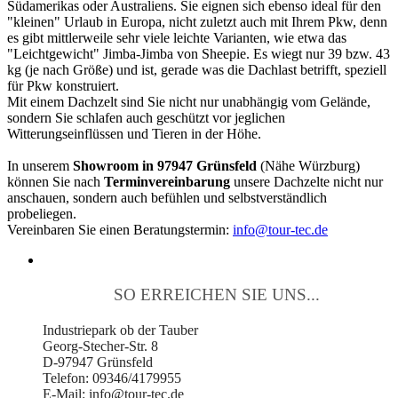
Südamerikas oder Australiens. Sie eignen sich ebenso ideal für den
"kleinen" Urlaub in Europa, nicht zuletzt auch mit Ihrem Pkw, denn
es gibt mittlerweile sehr viele leichte Varianten, wie etwa das
"Leichtgewicht" Jimba-Jimba von Sheepie. Es wiegt nur 39 bzw. 43
kg (je nach Größe) und ist, gerade was die Dachlast betrifft, speziell
für Pkw konstruiert.
Mit einem Dachzelt sind Sie nicht nur unabhängig vom Gelände,
sondern Sie schlafen auch geschützt vor jeglichen
Witterungseinflüssen und Tieren in der Höhe.
In unserem
Showroom in 97947 Grünsfeld
(Nähe Würzburg)
können Sie nach
Terminvereinbarung
unsere Dachzelte nicht nur
anschauen, sondern auch befühlen und selbstverständlich
probeliegen.
Vereinbaren Sie einen Beratungstermin:
info@tour-tec.de
SO ERREICHEN SIE UNS...
Industriepark ob der Tauber
Georg-Stecher-Str. 8
D-97947 Grünsfeld
Telefon: 09346/4179955
E-Mail: info@tour-tec.de