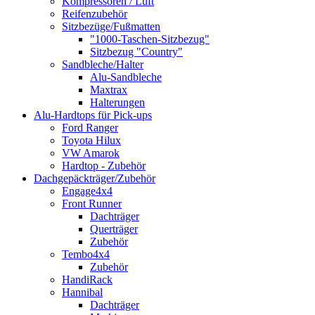
Kompressoren / Luft
Reifenzubehör
Sitzbezüge/Fußmatten
"1000-Taschen-Sitzbezug"
Sitzbezug "Country"
Sandbleche/Halter
Alu-Sandbleche
Maxtrax
Halterungen
Alu-Hardtops für Pick-ups
Ford Ranger
Toyota Hilux
VW Amarok
Hardtop - Zubehör
Dachgepäckträger/Zubehör
Engage4x4
Front Runner
Dachträger
Querträger
Zubehör
Tembo4x4
Zubehör
HandiRack
Hannibal
Dachträger