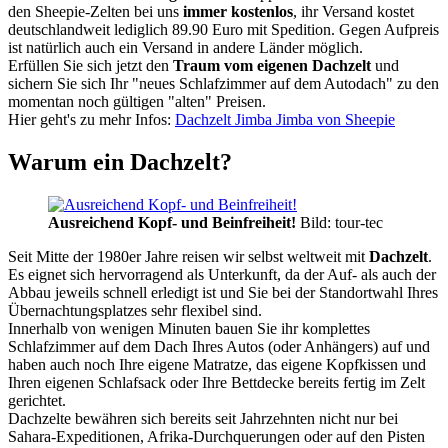
den Sheepie-Zelten bei uns
immer kostenlos
, ihr Versand kostet
deutschlandweit lediglich 89.90 Euro mit Spedition. Gegen Aufpreis
ist natürlich auch ein Versand in andere Länder möglich.
Erfüllen Sie sich jetzt den
Traum vom eigenen Dachzelt
und
sichern Sie sich Ihr "neues Schlafzimmer auf dem Autodach" zu den
momentan noch gültigen "alten" Preisen.
Hier geht's zu mehr Infos:
Dachzelt Jimba Jimba von Sheepie
Warum ein Dachzelt?
Ausreichend Kopf- und Beinfreiheit!
Bild: tour-tec
Seit Mitte der 1980er Jahre reisen wir selbst weltweit mit
Dachzelt
.
Es eignet sich hervorragend als Unterkunft, da der Auf- als auch der
Abbau jeweils schnell erledigt ist und Sie bei der Standortwahl Ihres
Übernachtungsplatzes sehr flexibel sind.
Innerhalb von wenigen Minuten bauen Sie ihr komplettes
Schlafzimmer auf dem Dach Ihres Autos (oder Anhängers) auf und
haben auch noch Ihre eigene Matratze, das eigene Kopfkissen und
Ihren eigenen Schlafsack oder Ihre Bettdecke bereits fertig im Zelt
gerichtet.
Dachzelte bewähren sich bereits seit Jahrzehnten nicht nur bei
Sahara-Expeditionen, Afrika-Durchquerungen oder auf den Pisten