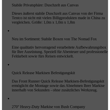
Stabile Privatsphäre: Duschzelt aus Canvas
Dieses äußerst stabile Duschzelt aus Canvas von der Firma
Tentco ist nicht mit vielen Billigprodukten made in China zu
vergleichen. Größe: 1,0m x 1,0m x 1,8m
Neu im Sortiment: Stabile Boxen von The Nomad Fox
Eine qualitativ hervorragend verarbeitete Aufbewahrungsbox
für Ihre Ausrüstung. Speziell für Abenteuer und professionelle
Feldarbeit sowie fürs Reisen entwickelt.
Quick Release Markisen Befestigungskit
Das Front Runner Quick Release Markisen-Befestigungskit
ermöglicht die Montage sowie das Abnehmen Ihrer Markise
innerhalb von Sekunden - ohne zusätzliches Werkzeug.
270° Heavy-Duty Markise von Bush Company