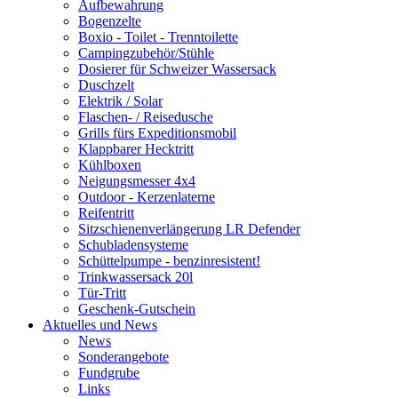
Aufbewahrung
Bogenzelte
Boxio - Toilet - Trenntoilette
Campingzubehör/Stühle
Dosierer für Schweizer Wassersack
Duschzelt
Elektrik / Solar
Flaschen- / Reisedusche
Grills fürs Expeditionsmobil
Klappbarer Hecktritt
Kühlboxen
Neigungsmesser 4x4
Outdoor - Kerzenlaterne
Reifentritt
Sitzschienenverlängerung LR Defender
Schubladensysteme
Schüttelpumpe - benzinresistent!
Trinkwassersack 20l
Tür-Tritt
Geschenk-Gutschein
Aktuelles und News
News
Sonderangebote
Fundgrube
Links