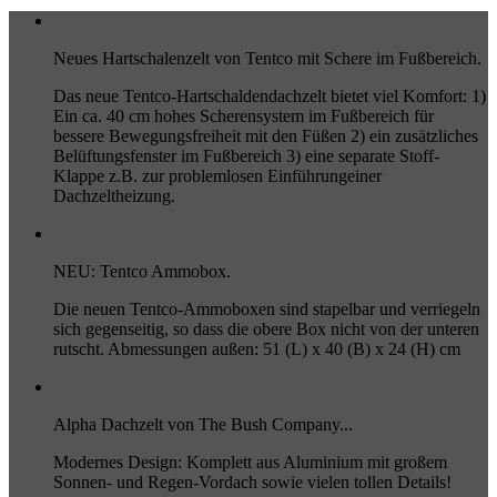
Neues Hartschalenzelt von Tentco mit Schere im Fußbereich.
Das neue Tentco-Hartschaldendachzelt bietet viel Komfort: 1)
Ein ca. 40 cm hohes Scherensystem im Fußbereich für
bessere Bewegungsfreiheit mit den Füßen 2) ein zusätzliches
Belüftungsfenster im Fußbereich 3) eine separate Stoff-
Klappe z.B. zur problemlosen Einführungeiner
Dachzeltheizung.
NEU: Tentco Ammobox.
Die neuen Tentco-Ammoboxen sind stapelbar und verriegeln
sich gegenseitig, so dass die obere Box nicht von der unteren
rutscht. Abmessungen außen: 51 (L) x 40 (B) x 24 (H) cm
Alpha Dachzelt von The Bush Company...
Modernes Design: Komplett aus Aluminium mit großem
Sonnen- und Regen-Vordach sowie vielen tollen Details!