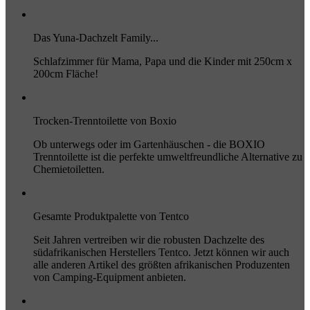
Das Yuna-Dachzelt Family...
Schlafzimmer für Mama, Papa und die Kinder mit 250cm x
200cm Fläche!
Trocken-Trenntoilette von Boxio
Ob unterwegs oder im Gartenhäuschen - die BOXIO
Trenntoilette ist die perfekte umweltfreundliche Alternative zu
Chemietoiletten.
Gesamte Produktpalette von Tentco
Seit Jahren vertreiben wir die robusten Dachzelte des
südafrikanischen Herstellers Tentco. Jetzt können wir auch
alle anderen Artikel des größten afrikanischen Produzenten
von Camping-Equipment anbieten.