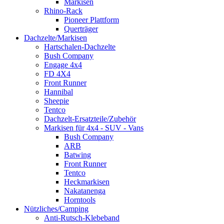
Markisen
Rhino-Rack
Pioneer Plattform
Querträger
Dachzelte/Markisen
Hartschalen-Dachzelte
Bush Company
Engage 4x4
FD 4X4
Front Runner
Hannibal
Sheepie
Tentco
Dachzelt-Ersatzteile/Zubehör
Markisen für 4x4 - SUV - Vans
Bush Company
ARB
Batwing
Front Runner
Tentco
Heckmarkisen
Nakatanenga
Horntools
Nützliches/Camping
Anti-Rutsch-Klebeband