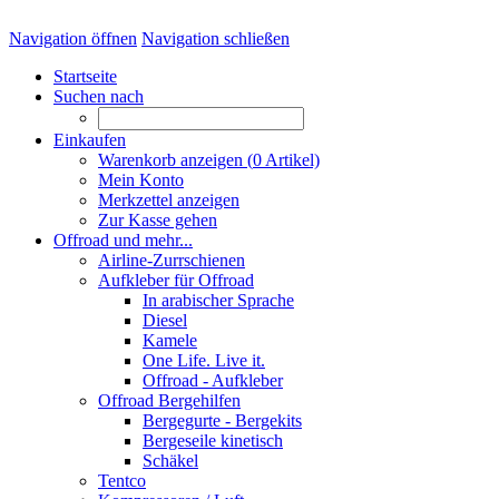
Navigation öffnen
Navigation schließen
Startseite
Suchen nach
Einkaufen
Warenkorb anzeigen (
0
Artikel)
Mein Konto
Merkzettel anzeigen
Zur Kasse gehen
Offroad und mehr...
Airline-Zurrschienen
Aufkleber für Offroad
In arabischer Sprache
Diesel
Kamele
One Life. Live it.
Offroad - Aufkleber
Offroad Bergehilfen
Bergegurte - Bergekits
Bergeseile kinetisch
Schäkel
Tentco