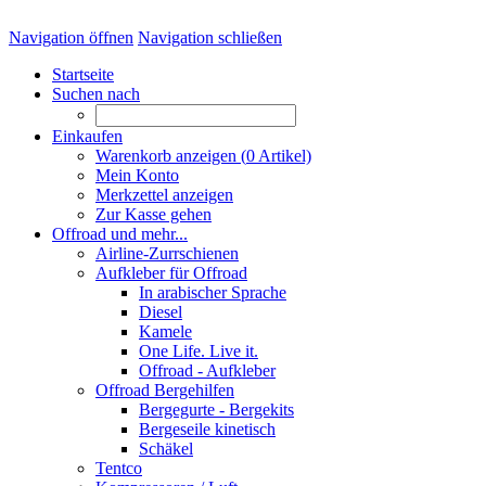
Navigation öffnen
Navigation schließen
Startseite
Suchen nach
Einkaufen
Warenkorb anzeigen (
0
Artikel)
Mein Konto
Merkzettel anzeigen
Zur Kasse gehen
Offroad und mehr...
Airline-Zurrschienen
Aufkleber für Offroad
In arabischer Sprache
Diesel
Kamele
One Life. Live it.
Offroad - Aufkleber
Offroad Bergehilfen
Bergegurte - Bergekits
Bergeseile kinetisch
Schäkel
Tentco