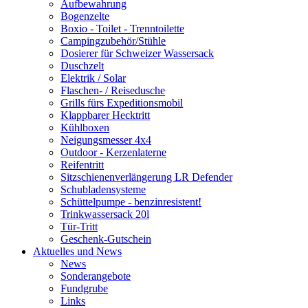
Aufbewahrung
Bogenzelte
Boxio - Toilet - Trenntoilette
Campingzubehör/Stühle
Dosierer für Schweizer Wassersack
Duschzelt
Elektrik / Solar
Flaschen- / Reisedusche
Grills fürs Expeditionsmobil
Klappbarer Hecktritt
Kühlboxen
Neigungsmesser 4x4
Outdoor - Kerzenlaterne
Reifentritt
Sitzschienenverlängerung LR Defender
Schubladensysteme
Schüttelpumpe - benzinresistent!
Trinkwassersack 20l
Tür-Tritt
Geschenk-Gutschein
Aktuelles und News
News
Sonderangebote
Fundgrube
Links