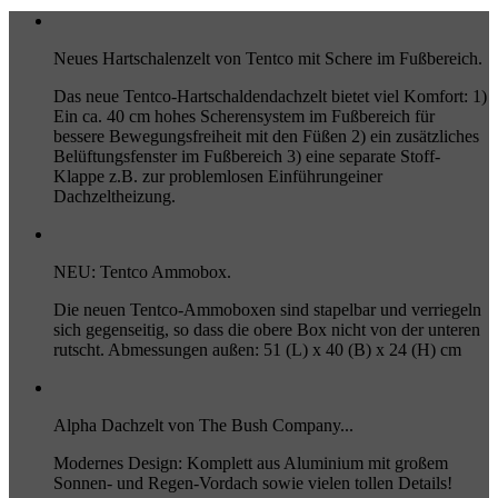
Neues Hartschalenzelt von Tentco mit Schere im Fußbereich.
Das neue Tentco-Hartschaldendachzelt bietet viel Komfort: 1)
Ein ca. 40 cm hohes Scherensystem im Fußbereich für
bessere Bewegungsfreiheit mit den Füßen 2) ein zusätzliches
Belüftungsfenster im Fußbereich 3) eine separate Stoff-
Klappe z.B. zur problemlosen Einführungeiner
Dachzeltheizung.
NEU: Tentco Ammobox.
Die neuen Tentco-Ammoboxen sind stapelbar und verriegeln
sich gegenseitig, so dass die obere Box nicht von der unteren
rutscht. Abmessungen außen: 51 (L) x 40 (B) x 24 (H) cm
Alpha Dachzelt von The Bush Company...
Modernes Design: Komplett aus Aluminium mit großem
Sonnen- und Regen-Vordach sowie vielen tollen Details!