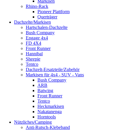
Markisen
Rhino-Rack
Pioneer Plattform
Querträger
Dachzelte/Markisen
Hartschalen-Dachzelte
Bush Company
Engage 4x4
FD 4X4
Front Runner
Hannibal
Sheepie
Tentco
Dachzelt-Ersatzteile/Zubehör
Markisen für 4x4 - SUV - Vans
Bush Company
ARB
Batwing
Front Runner
Tentco
Heckmarkisen
Nakatanenga
Horntools
Nützliches/Camping
Anti-Rutsch-Klebeband