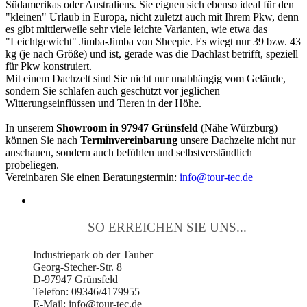
Südamerikas oder Australiens. Sie eignen sich ebenso ideal für den
"kleinen" Urlaub in Europa, nicht zuletzt auch mit Ihrem Pkw, denn
es gibt mittlerweile sehr viele leichte Varianten, wie etwa das
"Leichtgewicht" Jimba-Jimba von Sheepie. Es wiegt nur 39 bzw. 43
kg (je nach Größe) und ist, gerade was die Dachlast betrifft, speziell
für Pkw konstruiert.
Mit einem Dachzelt sind Sie nicht nur unabhängig vom Gelände,
sondern Sie schlafen auch geschützt vor jeglichen
Witterungseinflüssen und Tieren in der Höhe.
In unserem
Showroom in 97947 Grünsfeld
(Nähe Würzburg)
können Sie nach
Terminvereinbarung
unsere Dachzelte nicht nur
anschauen, sondern auch befühlen und selbstverständlich
probeliegen.
Vereinbaren Sie einen Beratungstermin:
info@tour-tec.de
SO ERREICHEN SIE UNS...
Industriepark ob der Tauber
Georg-Stecher-Str. 8
D-97947 Grünsfeld
Telefon: 09346/4179955
E-Mail: info@tour-tec.de