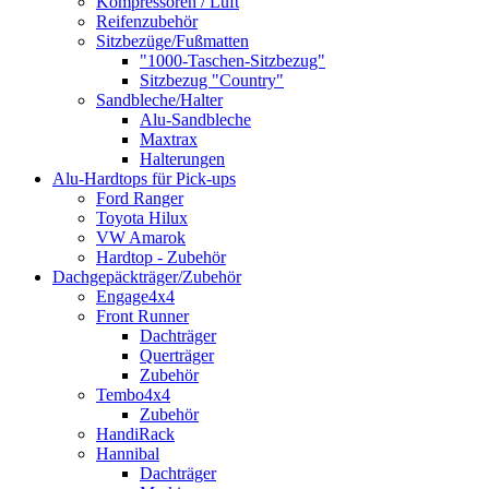
Kompressoren / Luft
Reifenzubehör
Sitzbezüge/Fußmatten
"1000-Taschen-Sitzbezug"
Sitzbezug "Country"
Sandbleche/Halter
Alu-Sandbleche
Maxtrax
Halterungen
Alu-Hardtops für Pick-ups
Ford Ranger
Toyota Hilux
VW Amarok
Hardtop - Zubehör
Dachgepäckträger/Zubehör
Engage4x4
Front Runner
Dachträger
Querträger
Zubehör
Tembo4x4
Zubehör
HandiRack
Hannibal
Dachträger