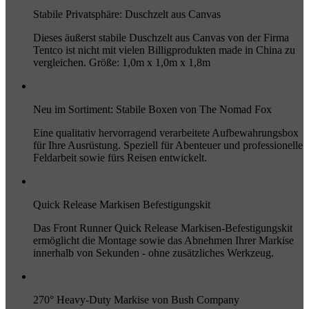
Stabile Privatsphäre: Duschzelt aus Canvas
Dieses äußerst stabile Duschzelt aus Canvas von der Firma
Tentco ist nicht mit vielen Billigprodukten made in China zu
vergleichen. Größe: 1,0m x 1,0m x 1,8m
Neu im Sortiment: Stabile Boxen von The Nomad Fox
Eine qualitativ hervorragend verarbeitete Aufbewahrungsbox
für Ihre Ausrüstung. Speziell für Abenteuer und professionelle
Feldarbeit sowie fürs Reisen entwickelt.
Quick Release Markisen Befestigungskit
Das Front Runner Quick Release Markisen-Befestigungskit
ermöglicht die Montage sowie das Abnehmen Ihrer Markise
innerhalb von Sekunden - ohne zusätzliches Werkzeug.
270° Heavy-Duty Markise von Bush Company