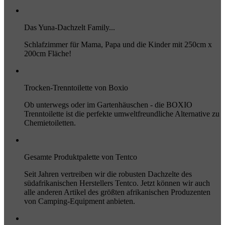
Das Yuna-Dachzelt Family...
Schlafzimmer für Mama, Papa und die Kinder mit 250cm x
200cm Fläche!
Trocken-Trenntoilette von Boxio
Ob unterwegs oder im Gartenhäuschen - die BOXIO
Trenntoilette ist die perfekte umweltfreundliche Alternative zu
Chemietoiletten.
Gesamte Produktpalette von Tentco
Seit Jahren vertreiben wir die robusten Dachzelte des
südafrikanischen Herstellers Tentco. Jetzt können wir auch
alle anderen Artikel des größten afrikanischen Produzenten
von Camping-Equipment anbieten.