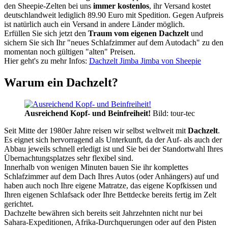
den Sheepie-Zelten bei uns
immer kostenlos
, ihr Versand kostet
deutschlandweit lediglich 89.90 Euro mit Spedition. Gegen Aufpreis
ist natürlich auch ein Versand in andere Länder möglich.
Erfüllen Sie sich jetzt den
Traum vom eigenen Dachzelt
und
sichern Sie sich Ihr "neues Schlafzimmer auf dem Autodach" zu den
momentan noch gültigen "alten" Preisen.
Hier geht's zu mehr Infos:
Dachzelt Jimba Jimba von Sheepie
Warum ein Dachzelt?
Ausreichend Kopf- und Beinfreiheit!
Bild: tour-tec
Seit Mitte der 1980er Jahre reisen wir selbst weltweit mit
Dachzelt
.
Es eignet sich hervorragend als Unterkunft, da der Auf- als auch der
Abbau jeweils schnell erledigt ist und Sie bei der Standortwahl Ihres
Übernachtungsplatzes sehr flexibel sind.
Innerhalb von wenigen Minuten bauen Sie ihr komplettes
Schlafzimmer auf dem Dach Ihres Autos (oder Anhängers) auf und
haben auch noch Ihre eigene Matratze, das eigene Kopfkissen und
Ihren eigenen Schlafsack oder Ihre Bettdecke bereits fertig im Zelt
gerichtet.
Dachzelte bewähren sich bereits seit Jahrzehnten nicht nur bei
Sahara-Expeditionen, Afrika-Durchquerungen oder auf den Pisten