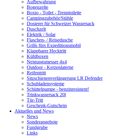
Aufbewahrung
Bogenzelte
Boxio - Toilet - Trenntoilette
Campingzubehör/Stühle
Dosierer für Schweizer Wassersack
Duschzelt
Elektrik / Solar
Flaschen- / Reisedusche
Grills fürs Expeditionsmobil
Klappbarer Hecktritt
Kühlboxen
Neigungsmesser 4x4
Outdoor - Kerzenlaterne
Reifentritt
Sitzschienenverlängerung LR Defender
Schubladensysteme
Schüttelpumpe - benzinresistent!
Trinkwassersack 20l
Tür-Tritt
Geschenk-Gutschein
Aktuelles und News
News
Sonderangebote
Fundgrube
Links