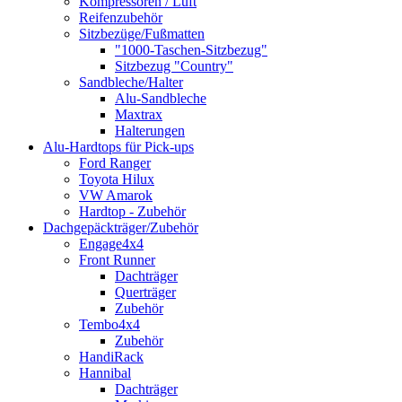
Kompressoren / Luft
Reifenzubehör
Sitzbezüge/Fußmatten
"1000-Taschen-Sitzbezug"
Sitzbezug "Country"
Sandbleche/Halter
Alu-Sandbleche
Maxtrax
Halterungen
Alu-Hardtops für Pick-ups
Ford Ranger
Toyota Hilux
VW Amarok
Hardtop - Zubehör
Dachgepäckträger/Zubehör
Engage4x4
Front Runner
Dachträger
Querträger
Zubehör
Tembo4x4
Zubehör
HandiRack
Hannibal
Dachträger