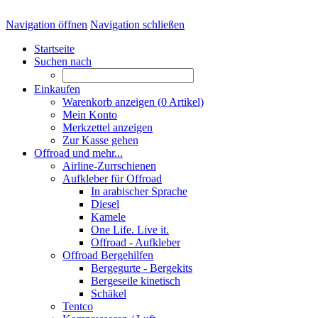
Navigation öffnen
Navigation schließen
Startseite
Suchen nach
Einkaufen
Warenkorb anzeigen (
0
Artikel)
Mein Konto
Merkzettel anzeigen
Zur Kasse gehen
Offroad und mehr...
Airline-Zurrschienen
Aufkleber für Offroad
In arabischer Sprache
Diesel
Kamele
One Life. Live it.
Offroad - Aufkleber
Offroad Bergehilfen
Bergegurte - Bergekits
Bergeseile kinetisch
Schäkel
Tentco