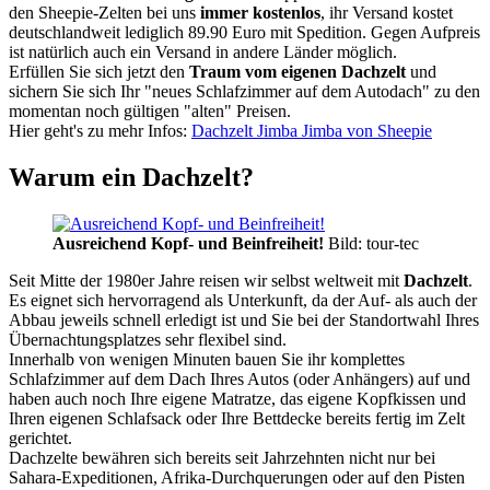
den Sheepie-Zelten bei uns
immer kostenlos
, ihr Versand kostet
deutschlandweit lediglich 89.90 Euro mit Spedition. Gegen Aufpreis
ist natürlich auch ein Versand in andere Länder möglich.
Erfüllen Sie sich jetzt den
Traum vom eigenen Dachzelt
und
sichern Sie sich Ihr "neues Schlafzimmer auf dem Autodach" zu den
momentan noch gültigen "alten" Preisen.
Hier geht's zu mehr Infos:
Dachzelt Jimba Jimba von Sheepie
Warum ein Dachzelt?
Ausreichend Kopf- und Beinfreiheit!
Bild: tour-tec
Seit Mitte der 1980er Jahre reisen wir selbst weltweit mit
Dachzelt
.
Es eignet sich hervorragend als Unterkunft, da der Auf- als auch der
Abbau jeweils schnell erledigt ist und Sie bei der Standortwahl Ihres
Übernachtungsplatzes sehr flexibel sind.
Innerhalb von wenigen Minuten bauen Sie ihr komplettes
Schlafzimmer auf dem Dach Ihres Autos (oder Anhängers) auf und
haben auch noch Ihre eigene Matratze, das eigene Kopfkissen und
Ihren eigenen Schlafsack oder Ihre Bettdecke bereits fertig im Zelt
gerichtet.
Dachzelte bewähren sich bereits seit Jahrzehnten nicht nur bei
Sahara-Expeditionen, Afrika-Durchquerungen oder auf den Pisten