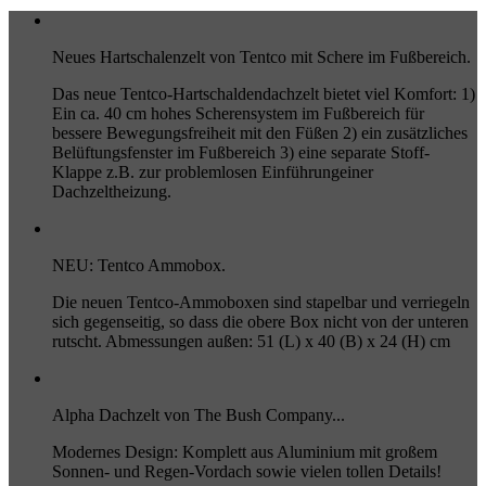
Neues Hartschalenzelt von Tentco mit Schere im Fußbereich.
Das neue Tentco-Hartschaldendachzelt bietet viel Komfort: 1)
Ein ca. 40 cm hohes Scherensystem im Fußbereich für
bessere Bewegungsfreiheit mit den Füßen 2) ein zusätzliches
Belüftungsfenster im Fußbereich 3) eine separate Stoff-
Klappe z.B. zur problemlosen Einführungeiner
Dachzeltheizung.
NEU: Tentco Ammobox.
Die neuen Tentco-Ammoboxen sind stapelbar und verriegeln
sich gegenseitig, so dass die obere Box nicht von der unteren
rutscht. Abmessungen außen: 51 (L) x 40 (B) x 24 (H) cm
Alpha Dachzelt von The Bush Company...
Modernes Design: Komplett aus Aluminium mit großem
Sonnen- und Regen-Vordach sowie vielen tollen Details!