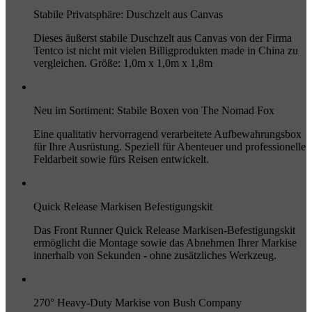
Stabile Privatsphäre: Duschzelt aus Canvas
Dieses äußerst stabile Duschzelt aus Canvas von der Firma
Tentco ist nicht mit vielen Billigprodukten made in China zu
vergleichen. Größe: 1,0m x 1,0m x 1,8m
Neu im Sortiment: Stabile Boxen von The Nomad Fox
Eine qualitativ hervorragend verarbeitete Aufbewahrungsbox
für Ihre Ausrüstung. Speziell für Abenteuer und professionelle
Feldarbeit sowie fürs Reisen entwickelt.
Quick Release Markisen Befestigungskit
Das Front Runner Quick Release Markisen-Befestigungskit
ermöglicht die Montage sowie das Abnehmen Ihrer Markise
innerhalb von Sekunden - ohne zusätzliches Werkzeug.
270° Heavy-Duty Markise von Bush Company