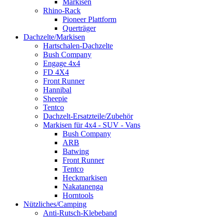
Markisen
Rhino-Rack
Pioneer Plattform
Querträger
Dachzelte/Markisen
Hartschalen-Dachzelte
Bush Company
Engage 4x4
FD 4X4
Front Runner
Hannibal
Sheepie
Tentco
Dachzelt-Ersatzteile/Zubehör
Markisen für 4x4 - SUV - Vans
Bush Company
ARB
Batwing
Front Runner
Tentco
Heckmarkisen
Nakatanenga
Horntools
Nützliches/Camping
Anti-Rutsch-Klebeband