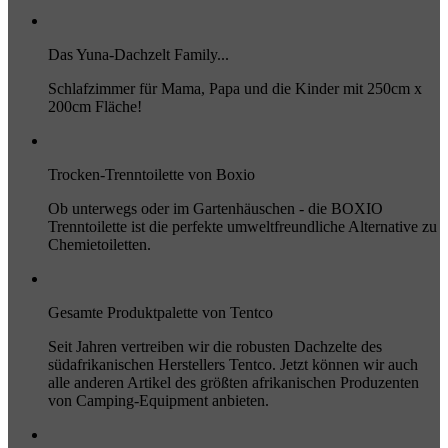
Das Yuna-Dachzelt Family...
Schlafzimmer für Mama, Papa und die Kinder mit 250cm x
200cm Fläche!
Trocken-Trenntoilette von Boxio
Ob unterwegs oder im Gartenhäuschen - die BOXIO
Trenntoilette ist die perfekte umweltfreundliche Alternative zu
Chemietoiletten.
Gesamte Produktpalette von Tentco
Seit Jahren vertreiben wir die robusten Dachzelte des
südafrikanischen Herstellers Tentco. Jetzt können wir auch
alle anderen Artikel des größten afrikanischen Produzenten
von Camping-Equipment anbieten.