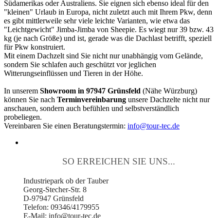
Südamerikas oder Australiens. Sie eignen sich ebenso ideal für den
"kleinen" Urlaub in Europa, nicht zuletzt auch mit Ihrem Pkw, denn
es gibt mittlerweile sehr viele leichte Varianten, wie etwa das
"Leichtgewicht" Jimba-Jimba von Sheepie. Es wiegt nur 39 bzw. 43
kg (je nach Größe) und ist, gerade was die Dachlast betrifft, speziell
für Pkw konstruiert.
Mit einem Dachzelt sind Sie nicht nur unabhängig vom Gelände,
sondern Sie schlafen auch geschützt vor jeglichen
Witterungseinflüssen und Tieren in der Höhe.
In unserem
Showroom in 97947 Grünsfeld
(Nähe Würzburg)
können Sie nach
Terminvereinbarung
unsere Dachzelte nicht nur
anschauen, sondern auch befühlen und selbstverständlich
probeliegen.
Vereinbaren Sie einen Beratungstermin:
info@tour-tec.de
SO ERREICHEN SIE UNS...
Industriepark ob der Tauber
Georg-Stecher-Str. 8
D-97947 Grünsfeld
Telefon: 09346/4179955
E-Mail: info@tour-tec.de