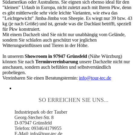
Südamerikas oder Australiens. Sie eignen sich ebenso ideal für den
"kleinen" Urlaub in Europa, nicht zuletzt auch mit Ihrem Pkw, denn
es gibt mittlerweile sehr viele leichte Varianten, wie etwa das
"Leichtgewicht" Jimba-Jimba von Sheepie. Es wiegt nur 39 bzw. 43
kg (je nach Größe) und ist, gerade was die Dachlast betrifft, speziell
für Pkw konstruiert.
Mit einem Dachzelt sind Sie nicht nur unabhängig vom Gelände,
sondern Sie schlafen auch geschützt vor jeglichen
Witterungseinflüssen und Tieren in der Höhe.
In unserem
Showroom in 97947 Grünsfeld
(Nähe Würzburg)
können Sie nach
Terminvereinbarung
unsere Dachzelte nicht nur
anschauen, sondern auch befühlen und selbstverständlich
probeliegen.
Vereinbaren Sie einen Beratungstermin:
info@tour-tec.de
SO ERREICHEN SIE UNS...
Industriepark ob der Tauber
Georg-Stecher-Str. 8
D-97947 Grünsfeld
Telefon: 09346/4179955
E-Mail: info@tour-tec.de