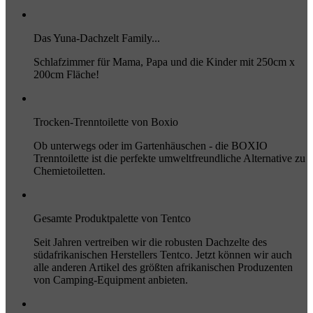
Das Yuna-Dachzelt Family...
Schlafzimmer für Mama, Papa und die Kinder mit 250cm x
200cm Fläche!
Trocken-Trenntoilette von Boxio
Ob unterwegs oder im Gartenhäuschen - die BOXIO
Trenntoilette ist die perfekte umweltfreundliche Alternative zu
Chemietoiletten.
Gesamte Produktpalette von Tentco
Seit Jahren vertreiben wir die robusten Dachzelte des
südafrikanischen Herstellers Tentco. Jetzt können wir auch
alle anderen Artikel des größten afrikanischen Produzenten
von Camping-Equipment anbieten.