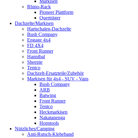
Markisen
Rhino-Rack
Pioneer Plattform
Querträger
Dachzelte/Markisen
Hartschalen-Dachzelte
Bush Company
Engage 4x4
FD 4X4
Front Runner
Hannibal
Sheepie
Tentco
Dachzelt-Ersatzteile/Zubehör
Markisen für 4x4 - SUV - Vans
Bush Company
ARB
Batwing
Front Runner
Tentco
Heckmarkisen
Nakatanenga
Horntools
Nützliches/Camping
Anti-Rutsch-Klebeband