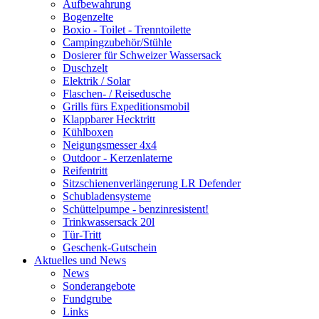
Aufbewahrung
Bogenzelte
Boxio - Toilet - Trenntoilette
Campingzubehör/Stühle
Dosierer für Schweizer Wassersack
Duschzelt
Elektrik / Solar
Flaschen- / Reisedusche
Grills fürs Expeditionsmobil
Klappbarer Hecktritt
Kühlboxen
Neigungsmesser 4x4
Outdoor - Kerzenlaterne
Reifentritt
Sitzschienenverlängerung LR Defender
Schubladensysteme
Schüttelpumpe - benzinresistent!
Trinkwassersack 20l
Tür-Tritt
Geschenk-Gutschein
Aktuelles und News
News
Sonderangebote
Fundgrube
Links