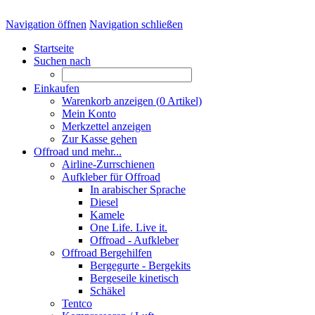
Navigation öffnen
Navigation schließen
Startseite
Suchen nach
Einkaufen
Warenkorb anzeigen (
0
Artikel)
Mein Konto
Merkzettel anzeigen
Zur Kasse gehen
Offroad und mehr...
Airline-Zurrschienen
Aufkleber für Offroad
In arabischer Sprache
Diesel
Kamele
One Life. Live it.
Offroad - Aufkleber
Offroad Bergehilfen
Bergegurte - Bergekits
Bergeseile kinetisch
Schäkel
Tentco