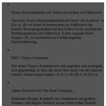
Neues Hartschalenzelt von Tentco mit Schere im Fußbereich.
Das neue Tentco-Hartschaldendachzelt bietet viel Komfort: 1)
Ein ca. 40 cm hohes Scherensystem im Fußbereich für
bessere Bewegungsfreiheit mit den Füßen 2) ein zusätzliches
Belüftungsfenster im Fußbereich 3) eine separate Stoff-
Klappe z.B. zur problemlosen Einführungeiner
Dachzeltheizung.
NEU: Tentco Ammobox.
Die neuen Tentco-Ammoboxen sind stapelbar und verriegeln
sich gegenseitig, so dass die obere Box nicht von der unteren
rutscht. Abmessungen außen: 51 (L) x 40 (B) x 24 (H) cm
Alpha Dachzelt von The Bush Company...
Modernes Design: Komplett aus Aluminium mit großem
Sonnen- und Regen-Vordach sowie vielen tollen Details!