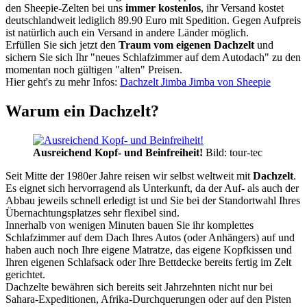
den Sheepie-Zelten bei uns
immer kostenlos
, ihr Versand kostet
deutschlandweit lediglich 89.90 Euro mit Spedition. Gegen Aufpreis
ist natürlich auch ein Versand in andere Länder möglich.
Erfüllen Sie sich jetzt den
Traum vom eigenen Dachzelt
und
sichern Sie sich Ihr "neues Schlafzimmer auf dem Autodach" zu den
momentan noch gültigen "alten" Preisen.
Hier geht's zu mehr Infos:
Dachzelt Jimba Jimba von Sheepie
Warum ein Dachzelt?
Ausreichend Kopf- und Beinfreiheit!
Bild: tour-tec
Seit Mitte der 1980er Jahre reisen wir selbst weltweit mit
Dachzelt
.
Es eignet sich hervorragend als Unterkunft, da der Auf- als auch der
Abbau jeweils schnell erledigt ist und Sie bei der Standortwahl Ihres
Übernachtungsplatzes sehr flexibel sind.
Innerhalb von wenigen Minuten bauen Sie ihr komplettes
Schlafzimmer auf dem Dach Ihres Autos (oder Anhängers) auf und
haben auch noch Ihre eigene Matratze, das eigene Kopfkissen und
Ihren eigenen Schlafsack oder Ihre Bettdecke bereits fertig im Zelt
gerichtet.
Dachzelte bewähren sich bereits seit Jahrzehnten nicht nur bei
Sahara-Expeditionen, Afrika-Durchquerungen oder auf den Pisten