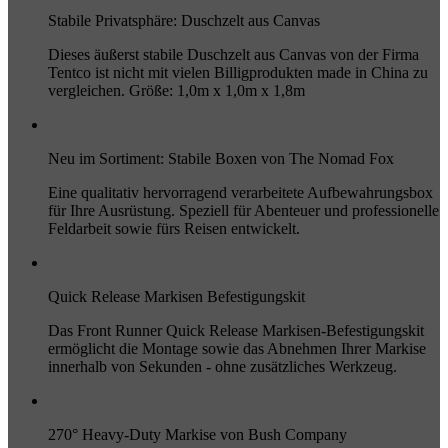
Stabile Privatsphäre: Duschzelt aus Canvas
Dieses äußerst stabile Duschzelt aus Canvas von der Firma
Tentco ist nicht mit vielen Billigprodukten made in China zu
vergleichen. Größe: 1,0m x 1,0m x 1,8m
Neu im Sortiment: Stabile Boxen von The Nomad Fox
Eine qualitativ hervorragend verarbeitete Aufbewahrungsbox
für Ihre Ausrüstung. Speziell für Abenteuer und professionelle
Feldarbeit sowie fürs Reisen entwickelt.
Quick Release Markisen Befestigungskit
Das Front Runner Quick Release Markisen-Befestigungskit
ermöglicht die Montage sowie das Abnehmen Ihrer Markise
innerhalb von Sekunden - ohne zusätzliches Werkzeug.
270° Heavy-Duty Markise von Bush Company