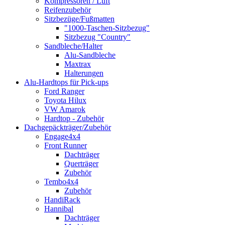
Kompressoren / Luft
Reifenzubehör
Sitzbezüge/Fußmatten
"1000-Taschen-Sitzbezug"
Sitzbezug "Country"
Sandbleche/Halter
Alu-Sandbleche
Maxtrax
Halterungen
Alu-Hardtops für Pick-ups
Ford Ranger
Toyota Hilux
VW Amarok
Hardtop - Zubehör
Dachgepäckträger/Zubehör
Engage4x4
Front Runner
Dachträger
Querträger
Zubehör
Tembo4x4
Zubehör
HandiRack
Hannibal
Dachträger