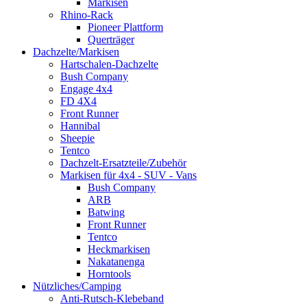
Markisen
Rhino-Rack
Pioneer Plattform
Querträger
Dachzelte/Markisen
Hartschalen-Dachzelte
Bush Company
Engage 4x4
FD 4X4
Front Runner
Hannibal
Sheepie
Tentco
Dachzelt-Ersatzteile/Zubehör
Markisen für 4x4 - SUV - Vans
Bush Company
ARB
Batwing
Front Runner
Tentco
Heckmarkisen
Nakatanenga
Horntools
Nützliches/Camping
Anti-Rutsch-Klebeband