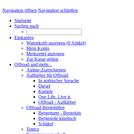
Navigation öffnen
Navigation schließen
Startseite
Suchen nach
Einkaufen
Warenkorb anzeigen (
0
Artikel)
Mein Konto
Merkzettel anzeigen
Zur Kasse gehen
Offroad und mehr...
Airline-Zurrschienen
Aufkleber für Offroad
In arabischer Sprache
Diesel
Kamele
One Life. Live it.
Offroad - Aufkleber
Offroad Bergehilfen
Bergegurte - Bergekits
Bergeseile kinetisch
Schäkel
Tentco