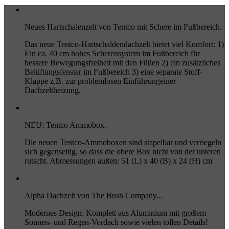
Neues Hartschalenzelt von Tentco mit Schere im Fußbereich.
Das neue Tentco-Hartschaldendachzelt bietet viel Komfort: 1)
Ein ca. 40 cm hohes Scherensystem im Fußbereich für
bessere Bewegungsfreiheit mit den Füßen 2) ein zusätzliches
Belüftungsfenster im Fußbereich 3) eine separate Stoff-
Klappe z.B. zur problemlosen Einführungeiner
Dachzeltheizung.
NEU: Tentco Ammobox.
Die neuen Tentco-Ammoboxen sind stapelbar und verriegeln
sich gegenseitig, so dass die obere Box nicht von der unteren
rutscht. Abmessungen außen: 51 (L) x 40 (B) x 24 (H) cm
Alpha Dachzelt von The Bush Company...
Modernes Design: Komplett aus Aluminium mit großem
Sonnen- und Regen-Vordach sowie vielen tollen Details!