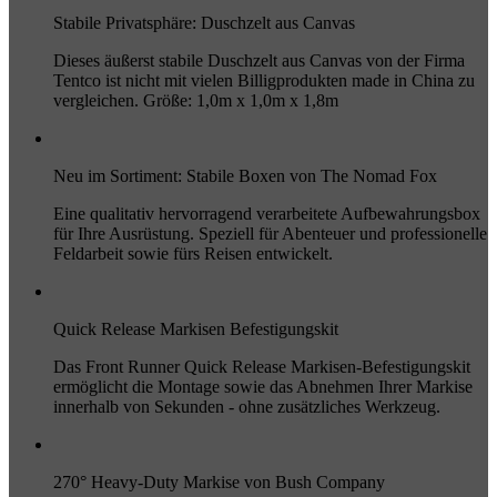
Stabile Privatsphäre: Duschzelt aus Canvas
Dieses äußerst stabile Duschzelt aus Canvas von der Firma
Tentco ist nicht mit vielen Billigprodukten made in China zu
vergleichen. Größe: 1,0m x 1,0m x 1,8m
Neu im Sortiment: Stabile Boxen von The Nomad Fox
Eine qualitativ hervorragend verarbeitete Aufbewahrungsbox
für Ihre Ausrüstung. Speziell für Abenteuer und professionelle
Feldarbeit sowie fürs Reisen entwickelt.
Quick Release Markisen Befestigungskit
Das Front Runner Quick Release Markisen-Befestigungskit
ermöglicht die Montage sowie das Abnehmen Ihrer Markise
innerhalb von Sekunden - ohne zusätzliches Werkzeug.
270° Heavy-Duty Markise von Bush Company