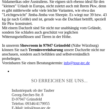
Südamerikas oder Australiens. Sie eignen sich ebenso ideal für den
"kleinen" Urlaub in Europa, nicht zuletzt auch mit Ihrem Pkw, denn
es gibt mittlerweile sehr viele leichte Varianten, wie etwa das
"Leichtgewicht" Jimba-Jimba von Sheepie. Es wiegt nur 39 bzw. 43
kg (je nach Größe) und ist, gerade was die Dachlast betrifft, speziell
für Pkw konstruiert.
Mit einem Dachzelt sind Sie nicht nur unabhängig vom Gelände,
sondern Sie schlafen auch geschützt vor jeglichen
Witterungseinflüssen und Tieren in der Höhe.
In unserem
Showroom in 97947 Grünsfeld
(Nähe Würzburg)
können Sie nach
Terminvereinbarung
unsere Dachzelte nicht nur
anschauen, sondern auch befühlen und selbstverständlich
probeliegen.
Vereinbaren Sie einen Beratungstermin:
info@tour-tec.de
SO ERREICHEN SIE UNS...
Industriepark ob der Tauber
Georg-Stecher-Str. 8
D-97947 Grünsfeld
Telefon: 09346/4179955
E-Mail: info@tour-tec.de