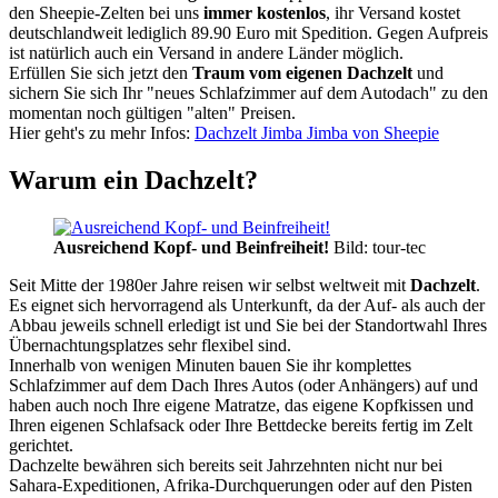
den Sheepie-Zelten bei uns
immer kostenlos
, ihr Versand kostet
deutschlandweit lediglich 89.90 Euro mit Spedition. Gegen Aufpreis
ist natürlich auch ein Versand in andere Länder möglich.
Erfüllen Sie sich jetzt den
Traum vom eigenen Dachzelt
und
sichern Sie sich Ihr "neues Schlafzimmer auf dem Autodach" zu den
momentan noch gültigen "alten" Preisen.
Hier geht's zu mehr Infos:
Dachzelt Jimba Jimba von Sheepie
Warum ein Dachzelt?
Ausreichend Kopf- und Beinfreiheit!
Bild: tour-tec
Seit Mitte der 1980er Jahre reisen wir selbst weltweit mit
Dachzelt
.
Es eignet sich hervorragend als Unterkunft, da der Auf- als auch der
Abbau jeweils schnell erledigt ist und Sie bei der Standortwahl Ihres
Übernachtungsplatzes sehr flexibel sind.
Innerhalb von wenigen Minuten bauen Sie ihr komplettes
Schlafzimmer auf dem Dach Ihres Autos (oder Anhängers) auf und
haben auch noch Ihre eigene Matratze, das eigene Kopfkissen und
Ihren eigenen Schlafsack oder Ihre Bettdecke bereits fertig im Zelt
gerichtet.
Dachzelte bewähren sich bereits seit Jahrzehnten nicht nur bei
Sahara-Expeditionen, Afrika-Durchquerungen oder auf den Pisten