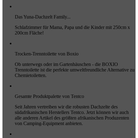
Das Yuna-Dachzelt Family...
Schlafzimmer für Mama, Papa und die Kinder mit 250cm x
200cm Fläche!
Trocken-Trenntoilette von Boxio
Ob unterwegs oder im Gartenhäuschen - die BOXIO
Trenntoilette ist die perfekte umweltfreundliche Alternative zu
Chemietoiletten.
Gesamte Produktpalette von Tentco
Seit Jahren vertreiben wir die robusten Dachzelte des
südafrikanischen Herstellers Tentco. Jetzt können wir auch
alle anderen Artikel des größten afrikanischen Produzenten
von Camping-Equipment anbieten.