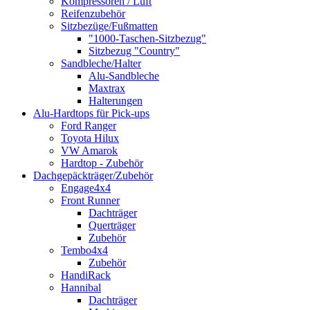
Kompressoren / Luft
Reifenzubehör
Sitzbezüge/Fußmatten
"1000-Taschen-Sitzbezug"
Sitzbezug "Country"
Sandbleche/Halter
Alu-Sandbleche
Maxtrax
Halterungen
Alu-Hardtops für Pick-ups
Ford Ranger
Toyota Hilux
VW Amarok
Hardtop - Zubehör
Dachgepäckträger/Zubehör
Engage4x4
Front Runner
Dachträger
Querträger
Zubehör
Tembo4x4
Zubehör
HandiRack
Hannibal
Dachträger