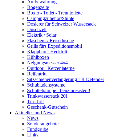
Aufbewahrung
Bogenzelte
Boxio - Toilet - Trenntoilette
Campingzubehör/Stühle
Dosierer für Schweizer Wassersack
Duschzelt
Elektrik / Solar
Flaschen- / Reisedusche
Grills fürs Expeditionsmobil
Klappbarer Hecktritt
Kühlboxen
Neigungsmesser 4x4
Outdoor - Kerzenlaterne
Reifentritt
Sitzschienenverlängerung LR Defender
Schubladensysteme
Schüttelpumpe - benzinresistent!
Trinkwassersack 20l
Tür-Tritt
Geschenk-Gutschein
Aktuelles und News
News
Sonderangebote
Fundgrube
Links