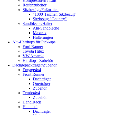
Kompressoren / Luft
Reifenzubehör
Sitzbezüge/Fußmatten
"1000-Taschen-Sitzbezug"
Sitzbezug "Country"
Sandbleche/Halter
Alu-Sandbleche
Maxtrax
Halterungen
Alu-Hardtops für Pick-ups
Ford Ranger
Toyota Hilux
VW Amarok
Hardtop - Zubehör
Dachgepäckträger/Zubehör
Engage4x4
Front Runner
Dachträger
Querträger
Zubehör
Tembo4x4
Zubehör
HandiRack
Hannibal
Dachträger