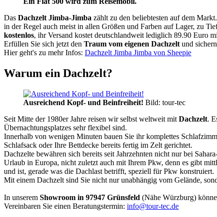
Ein Fiat 500 wird zum Reisemobil.
Das
Dachzelt
Jimba-Jimba
zählt zu den beliebtesten auf dem Markt
in der Regel auch meist in allen Größen und Farben auf Lager, zu Tie
kostenlos
, ihr Versand kostet deutschlandweit lediglich 89.90 Euro m
Erfüllen Sie sich jetzt den
Traum vom eigenen Dachzelt
und sichern
Hier geht's zu mehr Infos:
Dachzelt Jimba Jimba von Sheepie
Warum ein Dachzelt?
Ausreichend Kopf- und Beinfreiheit!
Bild: tour-tec
Seit Mitte der 1980er Jahre reisen wir selbst weltweit mit
Dachzelt
. E
Übernachtungsplatzes sehr flexibel sind.
Innerhalb von wenigen Minuten bauen Sie ihr komplettes Schlafzimme
Schlafsack oder Ihre Bettdecke bereits fertig im Zelt gerichtet.
Dachzelte bewähren sich bereits seit Jahrzehnten nicht nur bei Sahar
Urlaub in Europa, nicht zuletzt auch mit Ihrem Pkw, denn es gibt mit
und ist, gerade was die Dachlast betrifft, speziell für Pkw konstruiert.
Mit einem Dachzelt sind Sie nicht nur unabhängig vom Gelände, sonde
In unserem
Showroom in 97947 Grünsfeld
(Nähe Würzburg) könne
Vereinbaren Sie einen Beratungstermin:
info@tour-tec.de