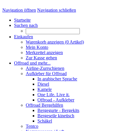
Navigation öffnen
Navigation schließen
Startseite
Suchen nach
Einkaufen
Warenkorb anzeigen (
0
Artikel)
Mein Konto
Merkzettel anzeigen
Zur Kasse gehen
Offroad und mehr...
Airline-Zurrschienen
Aufkleber für Offroad
In arabischer Sprache
Diesel
Kamele
One Life. Live it.
Offroad - Aufkleber
Offroad Bergehilfen
Bergegurte - Bergekits
Bergeseile kinetisch
Schäkel
Tentco