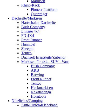
Markisen
Rhino-Rack
Pioneer Plattform
Querträger
Dachzelte/Markisen
Hartschalen-Dachzelte
Bush Company
Engage 4x4
FD 4X4
Front Runner
Hannibal
Sheepie
Tentco
Dachzelt-Ersatzteile/Zubehör
Markisen für 4x4 - SUV - Vans
Bush Company
ARB
Batwing
Front Runner
Tentco
Heckmarkisen
Nakatanenga
Horntools
Nützliches/Camping
Anti-Rutsch-Klebeband