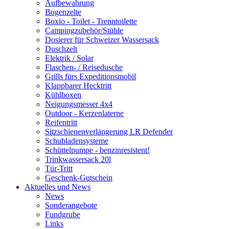
Aufbewahrung
Bogenzelte
Boxio - Toilet - Trenntoilette
Campingzubehör/Stühle
Dosierer für Schweizer Wassersack
Duschzelt
Elektrik / Solar
Flaschen- / Reisedusche
Grills fürs Expeditionsmobil
Klappbarer Hecktritt
Kühlboxen
Neigungsmesser 4x4
Outdoor - Kerzenlaterne
Reifentritt
Sitzschienenverlängerung LR Defender
Schubladensysteme
Schüttelpumpe - benzinresistent!
Trinkwassersack 20l
Tür-Tritt
Geschenk-Gutschein
Aktuelles und News
News
Sonderangebote
Fundgrube
Links