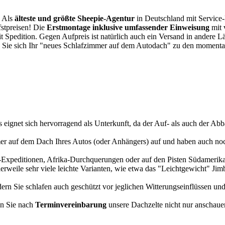
. Als
älteste und größte Sheepie-Agentur
in Deutschland mit Service-P
fstpreisen! Die
Erstmontage inklusive umfassender Einweisung
mit 
it Spedition. Gegen Aufpreis ist natürlich auch ein Versand in andere 
 Sie sich Ihr "neues Schlafzimmer auf dem Autodach" zu den momentan
s eignet sich hervorragend als Unterkunft, da der Auf- als auch der Abba
r auf dem Dach Ihres Autos (oder Anhängers) auf und haben auch noch
a-Expeditionen, Afrika-Durchquerungen oder auf den Pisten Südamerikas
tlerweile sehr viele leichte Varianten, wie etwa das "Leichtgewicht" J
rn Sie schlafen auch geschützt vor jeglichen Witterungseinflüssen und
n Sie nach
Terminvereinbarung
unsere Dachzelte nicht nur anschauen