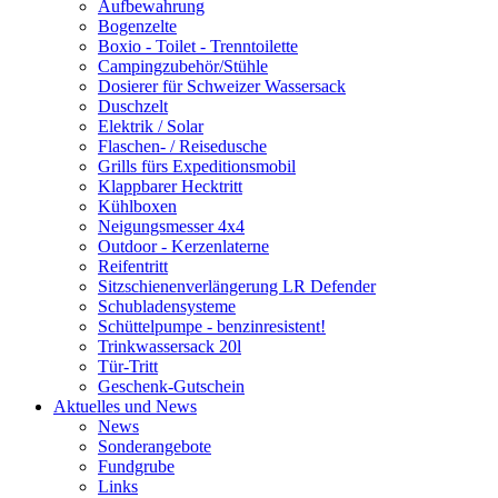
Aufbewahrung
Bogenzelte
Boxio - Toilet - Trenntoilette
Campingzubehör/Stühle
Dosierer für Schweizer Wassersack
Duschzelt
Elektrik / Solar
Flaschen- / Reisedusche
Grills fürs Expeditionsmobil
Klappbarer Hecktritt
Kühlboxen
Neigungsmesser 4x4
Outdoor - Kerzenlaterne
Reifentritt
Sitzschienenverlängerung LR Defender
Schubladensysteme
Schüttelpumpe - benzinresistent!
Trinkwassersack 20l
Tür-Tritt
Geschenk-Gutschein
Aktuelles und News
News
Sonderangebote
Fundgrube
Links