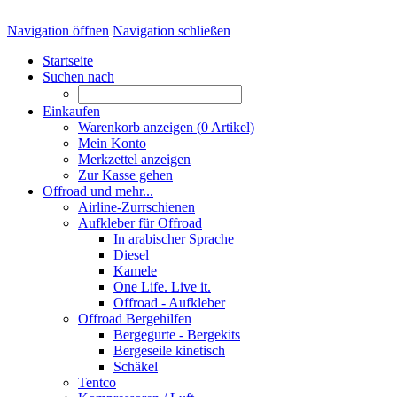
Navigation öffnen
Navigation schließen
Startseite
Suchen nach
Einkaufen
Warenkorb anzeigen (
0
Artikel)
Mein Konto
Merkzettel anzeigen
Zur Kasse gehen
Offroad und mehr...
Airline-Zurrschienen
Aufkleber für Offroad
In arabischer Sprache
Diesel
Kamele
One Life. Live it.
Offroad - Aufkleber
Offroad Bergehilfen
Bergegurte - Bergekits
Bergeseile kinetisch
Schäkel
Tentco