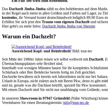
Ein Fiat 500 wird zum Reisemobil.
Das
Dachzelt
Jimba-Jimba
zählt zu den beliebtesten auf dem Markt
in der Regel auch meist in allen Größen und Farben auf Lager, zu Tie
kostenlos
, ihr Versand kostet deutschlandweit lediglich 89.90 Euro m
Erfüllen Sie sich jetzt den
Traum vom eigenen Dachzelt
und sichern
Hier geht's zu mehr Infos:
Dachzelt Jimba Jimba von Sheepie
Warum ein Dachzelt?
Ausreichend Kopf- und Beinfreiheit!
Bild: tour-tec
Seit Mitte der 1980er Jahre reisen wir selbst weltweit mit
Dachzelt
. E
Übernachtungsplatzes sehr flexibel sind.
Innerhalb von wenigen Minuten bauen Sie ihr komplettes Schlafzimme
Schlafsack oder Ihre Bettdecke bereits fertig im Zelt gerichtet.
Dachzelte bewähren sich bereits seit Jahrzehnten nicht nur bei Sahar
Urlaub in Europa, nicht zuletzt auch mit Ihrem Pkw, denn es gibt mit
und ist, gerade was die Dachlast betrifft, speziell für Pkw konstruiert.
Mit einem Dachzelt sind Sie nicht nur unabhängig vom Gelände, sonde
In unserem
Showroom in 97947 Grünsfeld
(Nähe Würzburg) könne
Vereinbaren Sie einen Beratungstermin:
info@tour-tec.de