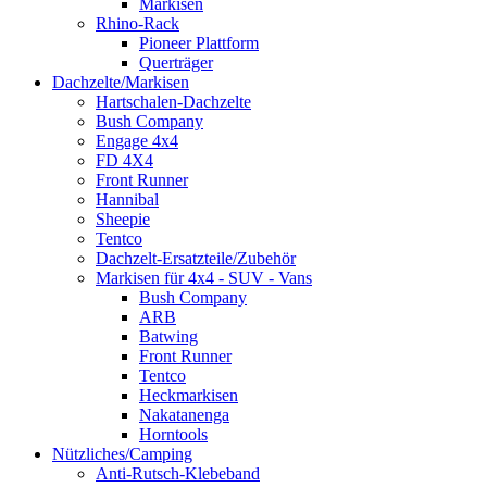
Markisen
Rhino-Rack
Pioneer Plattform
Querträger
Dachzelte/Markisen
Hartschalen-Dachzelte
Bush Company
Engage 4x4
FD 4X4
Front Runner
Hannibal
Sheepie
Tentco
Dachzelt-Ersatzteile/Zubehör
Markisen für 4x4 - SUV - Vans
Bush Company
ARB
Batwing
Front Runner
Tentco
Heckmarkisen
Nakatanenga
Horntools
Nützliches/Camping
Anti-Rutsch-Klebeband