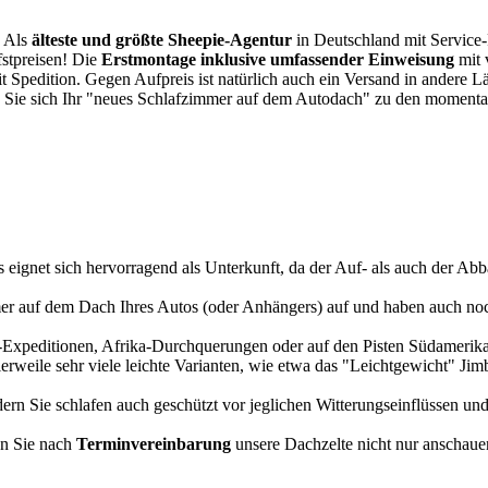
. Als
älteste und größte Sheepie-Agentur
in Deutschland mit Service-P
fstpreisen! Die
Erstmontage inklusive umfassender Einweisung
mit 
it Spedition. Gegen Aufpreis ist natürlich auch ein Versand in andere 
 Sie sich Ihr "neues Schlafzimmer auf dem Autodach" zu den momentan
s eignet sich hervorragend als Unterkunft, da der Auf- als auch der Abba
r auf dem Dach Ihres Autos (oder Anhängers) auf und haben auch noch
a-Expeditionen, Afrika-Durchquerungen oder auf den Pisten Südamerikas
tlerweile sehr viele leichte Varianten, wie etwa das "Leichtgewicht" J
rn Sie schlafen auch geschützt vor jeglichen Witterungseinflüssen und
n Sie nach
Terminvereinbarung
unsere Dachzelte nicht nur anschauen