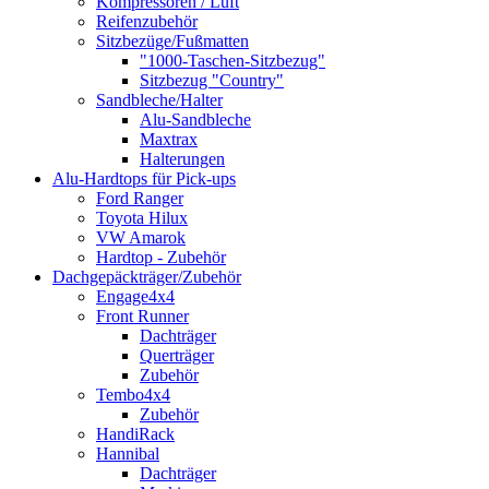
Kompressoren / Luft
Reifenzubehör
Sitzbezüge/Fußmatten
"1000-Taschen-Sitzbezug"
Sitzbezug "Country"
Sandbleche/Halter
Alu-Sandbleche
Maxtrax
Halterungen
Alu-Hardtops für Pick-ups
Ford Ranger
Toyota Hilux
VW Amarok
Hardtop - Zubehör
Dachgepäckträger/Zubehör
Engage4x4
Front Runner
Dachträger
Querträger
Zubehör
Tembo4x4
Zubehör
HandiRack
Hannibal
Dachträger