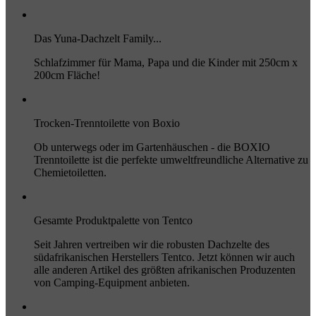
Das Yuna-Dachzelt Family...
Schlafzimmer für Mama, Papa und die Kinder mit 250cm x
200cm Fläche!
Trocken-Trenntoilette von Boxio
Ob unterwegs oder im Gartenhäuschen - die BOXIO
Trenntoilette ist die perfekte umweltfreundliche Alternative zu
Chemietoiletten.
Gesamte Produktpalette von Tentco
Seit Jahren vertreiben wir die robusten Dachzelte des
südafrikanischen Herstellers Tentco. Jetzt können wir auch
alle anderen Artikel des größten afrikanischen Produzenten
von Camping-Equipment anbieten.