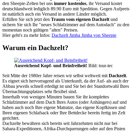
den Sheepie-Zelten bei uns
immer kostenlos
, ihr Versand kostet
deutschlandweit lediglich 89.90 Euro mit Spedition. Gegen Aufpreis
ist natürlich auch ein Versand in andere Länder möglich.
Erfüllen Sie sich jetzt den
Traum vom eigenen Dachzelt
und
sichern Sie sich Ihr "neues Schlafzimmer auf dem Autodach" zu den
momentan noch gültigen "alten" Preisen.
Hier geht's zu mehr Infos:
Dachzelt Jimba Jimba von Sheepie
Warum ein Dachzelt?
Ausreichend Kopf- und Beinfreiheit!
Bild: tour-tec
Seit Mitte der 1980er Jahre reisen wir selbst weltweit mit
Dachzelt
.
Es eignet sich hervorragend als Unterkunft, da der Auf- als auch der
Abbau jeweils schnell erledigt ist und Sie bei der Standortwahl Ihres
Übernachtungsplatzes sehr flexibel sind.
Innerhalb von wenigen Minuten bauen Sie ihr komplettes
Schlafzimmer auf dem Dach Ihres Autos (oder Anhängers) auf und
haben auch noch Ihre eigene Matratze, das eigene Kopfkissen und
Ihren eigenen Schlafsack oder Ihre Bettdecke bereits fertig im Zelt
gerichtet.
Dachzelte bewähren sich bereits seit Jahrzehnten nicht nur bei
Sahara-Expeditionen, Afrika-Durchquerungen oder auf den Pisten