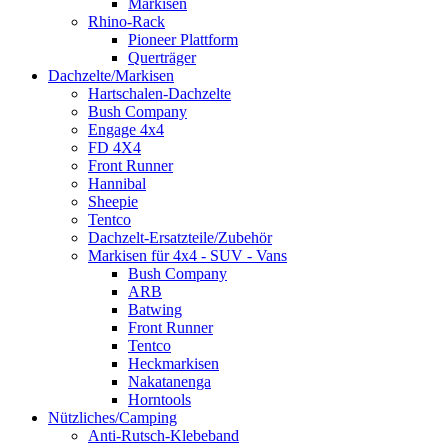
Markisen
Rhino-Rack
Pioneer Plattform
Querträger
Dachzelte/Markisen
Hartschalen-Dachzelte
Bush Company
Engage 4x4
FD 4X4
Front Runner
Hannibal
Sheepie
Tentco
Dachzelt-Ersatzteile/Zubehör
Markisen für 4x4 - SUV - Vans
Bush Company
ARB
Batwing
Front Runner
Tentco
Heckmarkisen
Nakatanenga
Horntools
Nützliches/Camping
Anti-Rutsch-Klebeband