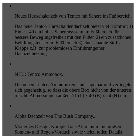
Neues Hartschalenzelt von Tentco mit Schere im Fußbereich.
Das neue Tentco-Hartschaldendachzelt bietet viel Komfort: 1)
Ein ca. 40 cm hohes Scherensystem im Fußbereich für
bessere Bewegungsfreiheit mit den Füßen 2) ein zusätzliches
Belüftungsfenster im Fußbereich 3) eine separate Stoff-
Klappe z.B. zur problemlosen Einführungeiner
Dachzeltheizung.
NEU: Tentco Ammobox.
Die neuen Tentco-Ammoboxen sind stapelbar und verriegeln
sich gegenseitig, so dass die obere Box nicht von der unteren
rutscht. Abmessungen außen: 51 (L) x 40 (B) x 24 (H) cm
Alpha Dachzelt von The Bush Company...
Modernes Design: Komplett aus Aluminium mit großem
Sonnen- und Regen-Vordach sowie vielen tollen Details!