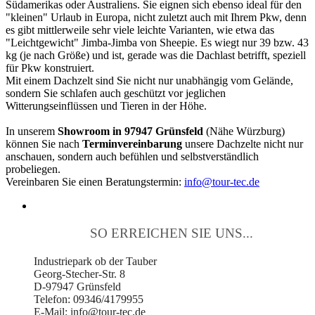
Südamerikas oder Australiens. Sie eignen sich ebenso ideal für den
"kleinen" Urlaub in Europa, nicht zuletzt auch mit Ihrem Pkw, denn
es gibt mittlerweile sehr viele leichte Varianten, wie etwa das
"Leichtgewicht" Jimba-Jimba von Sheepie. Es wiegt nur 39 bzw. 43
kg (je nach Größe) und ist, gerade was die Dachlast betrifft, speziell
für Pkw konstruiert.
Mit einem Dachzelt sind Sie nicht nur unabhängig vom Gelände,
sondern Sie schlafen auch geschützt vor jeglichen
Witterungseinflüssen und Tieren in der Höhe.
In unserem
Showroom in 97947 Grünsfeld
(Nähe Würzburg)
können Sie nach
Terminvereinbarung
unsere Dachzelte nicht nur
anschauen, sondern auch befühlen und selbstverständlich
probeliegen.
Vereinbaren Sie einen Beratungstermin:
info@tour-tec.de
SO ERREICHEN SIE UNS...
Industriepark ob der Tauber
Georg-Stecher-Str. 8
D-97947 Grünsfeld
Telefon: 09346/4179955
E-Mail: info@tour-tec.de