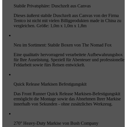
Stabile Privatsphäre: Duschzelt aus Canvas
Dieses äußerst stabile Duschzelt aus Canvas von der Firma
Tentco ist nicht mit vielen Billigprodukten made in China zu
vergleichen. Größe: 1,0m x 1,0m x 1,8m
Neu im Sortiment: Stabile Boxen von The Nomad Fox
Eine qualitativ hervorragend verarbeitete Aufbewahrungsbox
für Ihre Ausrüstung. Speziell für Abenteuer und professionelle
Feldarbeit sowie fürs Reisen entwickelt.
Quick Release Markisen Befestigungskit
Das Front Runner Quick Release Markisen-Befestigungskit
ermöglicht die Montage sowie das Abnehmen Ihrer Markise
innerhalb von Sekunden - ohne zusätzliches Werkzeug.
270° Heavy-Duty Markise von Bush Company