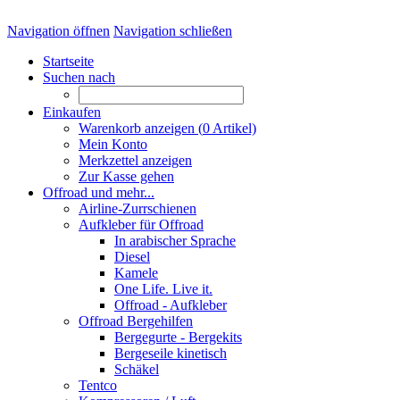
Navigation öffnen
Navigation schließen
Startseite
Suchen nach
Einkaufen
Warenkorb anzeigen (
0
Artikel)
Mein Konto
Merkzettel anzeigen
Zur Kasse gehen
Offroad und mehr...
Airline-Zurrschienen
Aufkleber für Offroad
In arabischer Sprache
Diesel
Kamele
One Life. Live it.
Offroad - Aufkleber
Offroad Bergehilfen
Bergegurte - Bergekits
Bergeseile kinetisch
Schäkel
Tentco