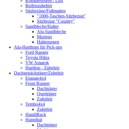
Kompressoren / Luft
Reifenzubehör
Sitzbezüge/Fußmatten
"1000-Taschen-Sitzbezug"
Sitzbezug "Country"
Sandbleche/Halter
Alu-Sandbleche
Maxtrax
Halterungen
Alu-Hardtops für Pick-ups
Ford Ranger
Toyota Hilux
VW Amarok
Hardtop - Zubehör
Dachgepäckträger/Zubehör
Engage4x4
Front Runner
Dachträger
Querträger
Zubehör
Tembo4x4
Zubehör
HandiRack
Hannibal
Dachträger