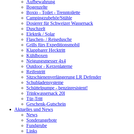
Aufbewahrung
Bogenzelte
Boxio - Toilet - Trenntoilette
Campingzubehör/Stühle
Dosierer für Schweizer Wassersack
Duschzelt
Elektrik / Solar
Flaschen- / Reisedusche
Grills fürs Expeditionsmobil
Klappbarer Hecktritt
Kühlboxen
Neigungsmesser 4x4
Outdoor - Kerzenlaterne
Reifentritt
Sitzschienenverlängerung LR Defender
Schubladensysteme
Schüttelpumpe - benzinresistent!
Trinkwassersack 20l
Tür-Tritt
Geschenk-Gutschein
Aktuelles und News
News
Sonderangebote
Fundgrube
Links