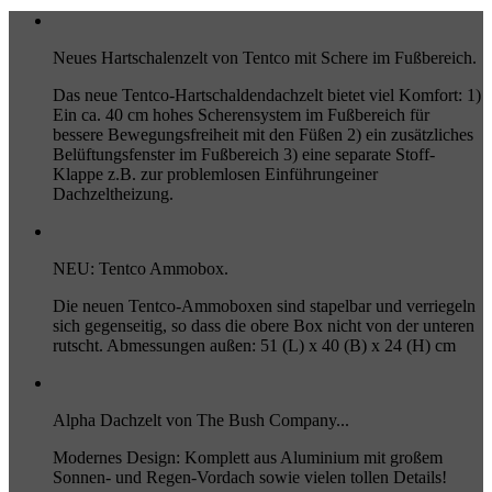
Neues Hartschalenzelt von Tentco mit Schere im Fußbereich.
Das neue Tentco-Hartschaldendachzelt bietet viel Komfort: 1)
Ein ca. 40 cm hohes Scherensystem im Fußbereich für
bessere Bewegungsfreiheit mit den Füßen 2) ein zusätzliches
Belüftungsfenster im Fußbereich 3) eine separate Stoff-
Klappe z.B. zur problemlosen Einführungeiner
Dachzeltheizung.
NEU: Tentco Ammobox.
Die neuen Tentco-Ammoboxen sind stapelbar und verriegeln
sich gegenseitig, so dass die obere Box nicht von der unteren
rutscht. Abmessungen außen: 51 (L) x 40 (B) x 24 (H) cm
Alpha Dachzelt von The Bush Company...
Modernes Design: Komplett aus Aluminium mit großem
Sonnen- und Regen-Vordach sowie vielen tollen Details!