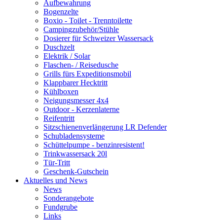
Aufbewahrung
Bogenzelte
Boxio - Toilet - Trenntoilette
Campingzubehör/Stühle
Dosierer für Schweizer Wassersack
Duschzelt
Elektrik / Solar
Flaschen- / Reisedusche
Grills fürs Expeditionsmobil
Klappbarer Hecktritt
Kühlboxen
Neigungsmesser 4x4
Outdoor - Kerzenlaterne
Reifentritt
Sitzschienenverlängerung LR Defender
Schubladensysteme
Schüttelpumpe - benzinresistent!
Trinkwassersack 20l
Tür-Tritt
Geschenk-Gutschein
Aktuelles und News
News
Sonderangebote
Fundgrube
Links