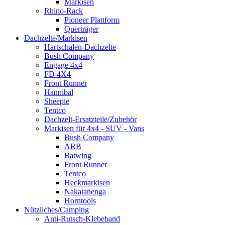
Markisen
Rhino-Rack
Pioneer Plattform
Querträger
Dachzelte/Markisen
Hartschalen-Dachzelte
Bush Company
Engage 4x4
FD 4X4
Front Runner
Hannibal
Sheepie
Tentco
Dachzelt-Ersatzteile/Zubehör
Markisen für 4x4 - SUV - Vans
Bush Company
ARB
Batwing
Front Runner
Tentco
Heckmarkisen
Nakatanenga
Horntools
Nützliches/Camping
Anti-Rutsch-Klebeband