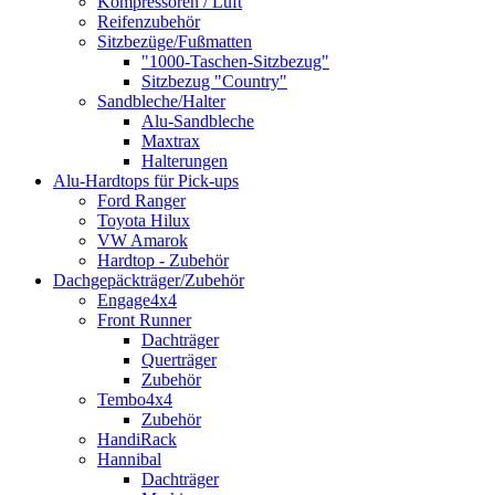
Kompressoren / Luft
Reifenzubehör
Sitzbezüge/Fußmatten
"1000-Taschen-Sitzbezug"
Sitzbezug "Country"
Sandbleche/Halter
Alu-Sandbleche
Maxtrax
Halterungen
Alu-Hardtops für Pick-ups
Ford Ranger
Toyota Hilux
VW Amarok
Hardtop - Zubehör
Dachgepäckträger/Zubehör
Engage4x4
Front Runner
Dachträger
Querträger
Zubehör
Tembo4x4
Zubehör
HandiRack
Hannibal
Dachträger