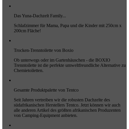
Das Yuna-Dachzelt Family...
Schlafzimmer für Mama, Papa und die Kinder mit 250cm x
200cm Fläche!
Trocken-Trenntoilette von Boxio
Ob unterwegs oder im Gartenhäuschen - die BOXIO
Trenntoilette ist die perfekte umweltfreundliche Alternative zu
Chemietoiletten.
Gesamte Produktpalette von Tentco
Seit Jahren vertreiben wir die robusten Dachzelte des
südafrikanischen Herstellers Tentco. Jetzt können wir auch
alle anderen Artikel des größten afrikanischen Produzenten
von Camping-Equipment anbieten.