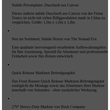
Stabile Privatsphäre: Duschzelt aus Canvas
Dieses äußerst stabile Duschzelt aus Canvas von der Firma
Tentco ist nicht mit vielen Billigprodukten made in China zu
vergleichen. Größe: 1,0m x 1,0m x 1,8m
Neu im Sortiment: Stabile Boxen von The Nomad Fox
Eine qualitativ hervorragend verarbeitete Aufbewahrungsbox
für Ihre Ausrüstung. Speziell für Abenteuer und professionelle
Feldarbeit sowie fürs Reisen entwickelt.
Quick Release Markisen Befestigungskit
Das Front Runner Quick Release Markisen-Befestigungskit
ermöglicht die Montage sowie das Abnehmen Ihrer Markise
innerhalb von Sekunden - ohne zusätzliches Werkzeug.
270° Heavy-Duty Markise von Bush Company