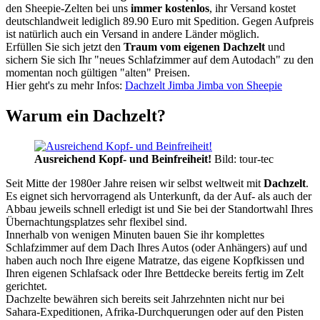
den Sheepie-Zelten bei uns
immer kostenlos
, ihr Versand kostet
deutschlandweit lediglich 89.90 Euro mit Spedition. Gegen Aufpreis
ist natürlich auch ein Versand in andere Länder möglich.
Erfüllen Sie sich jetzt den
Traum vom eigenen Dachzelt
und
sichern Sie sich Ihr "neues Schlafzimmer auf dem Autodach" zu den
momentan noch gültigen "alten" Preisen.
Hier geht's zu mehr Infos:
Dachzelt Jimba Jimba von Sheepie
Warum ein Dachzelt?
Ausreichend Kopf- und Beinfreiheit!
Bild: tour-tec
Seit Mitte der 1980er Jahre reisen wir selbst weltweit mit
Dachzelt
.
Es eignet sich hervorragend als Unterkunft, da der Auf- als auch der
Abbau jeweils schnell erledigt ist und Sie bei der Standortwahl Ihres
Übernachtungsplatzes sehr flexibel sind.
Innerhalb von wenigen Minuten bauen Sie ihr komplettes
Schlafzimmer auf dem Dach Ihres Autos (oder Anhängers) auf und
haben auch noch Ihre eigene Matratze, das eigene Kopfkissen und
Ihren eigenen Schlafsack oder Ihre Bettdecke bereits fertig im Zelt
gerichtet.
Dachzelte bewähren sich bereits seit Jahrzehnten nicht nur bei
Sahara-Expeditionen, Afrika-Durchquerungen oder auf den Pisten