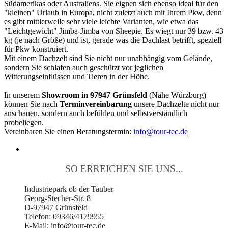
Südamerikas oder Australiens. Sie eignen sich ebenso ideal für den
"kleinen" Urlaub in Europa, nicht zuletzt auch mit Ihrem Pkw, denn
es gibt mittlerweile sehr viele leichte Varianten, wie etwa das
"Leichtgewicht" Jimba-Jimba von Sheepie. Es wiegt nur 39 bzw. 43
kg (je nach Größe) und ist, gerade was die Dachlast betrifft, speziell
für Pkw konstruiert.
Mit einem Dachzelt sind Sie nicht nur unabhängig vom Gelände,
sondern Sie schlafen auch geschützt vor jeglichen
Witterungseinflüssen und Tieren in der Höhe.
In unserem
Showroom in 97947 Grünsfeld
(Nähe Würzburg)
können Sie nach
Terminvereinbarung
unsere Dachzelte nicht nur
anschauen, sondern auch befühlen und selbstverständlich
probeliegen.
Vereinbaren Sie einen Beratungstermin:
info@tour-tec.de
SO ERREICHEN SIE UNS...
Industriepark ob der Tauber
Georg-Stecher-Str. 8
D-97947 Grünsfeld
Telefon: 09346/4179955
E-Mail: info@tour-tec.de