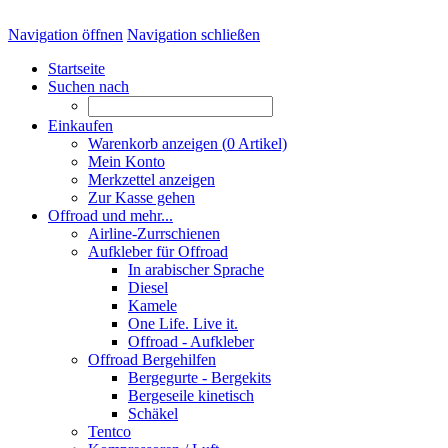
Navigation öffnen
Navigation schließen
Startseite
Suchen nach
Einkaufen
Warenkorb anzeigen (
0
Artikel)
Mein Konto
Merkzettel anzeigen
Zur Kasse gehen
Offroad und mehr...
Airline-Zurrschienen
Aufkleber für Offroad
In arabischer Sprache
Diesel
Kamele
One Life. Live it.
Offroad - Aufkleber
Offroad Bergehilfen
Bergegurte - Bergekits
Bergeseile kinetisch
Schäkel
Tentco