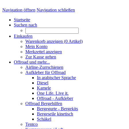
Navigation öffnen
Navigation schließen
Startseite
Suchen nach
Einkaufen
Warenkorb anzeigen (
0
Artikel)
Mein Konto
Merkzettel anzeigen
Zur Kasse gehen
Offroad und mehr...
Airline-Zurrschienen
Aufkleber für Offroad
In arabischer Sprache
Diesel
Kamele
One Life. Live it.
Offroad - Aufkleber
Offroad Bergehilfen
Bergegurte - Bergekits
Bergeseile kinetisch
Schäkel
Tentco