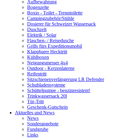
Aufbewahrung
Bogenzelte
Boxio - Toilet - Trenntoilette
Campingzubehör/Stühle
Dosierer für Schweizer Wassersack
Duschzelt
Elektrik / Solar
Flaschen- / Reisedusche
Grills fürs Expeditionsmobil
Klappbarer Hecktritt
Kühlboxen
Neigungsmesser 4x4
Outdoor - Kerzenlaterne
Reifentritt
Sitzschienenverlängerung LR Defender
Schubladensysteme
Schüttelpumpe - benzinresistent!
Trinkwassersack 20l
Tür-Tritt
Geschenk-Gutschein
Aktuelles und News
News
Sonderangebote
Fundgrube
Links