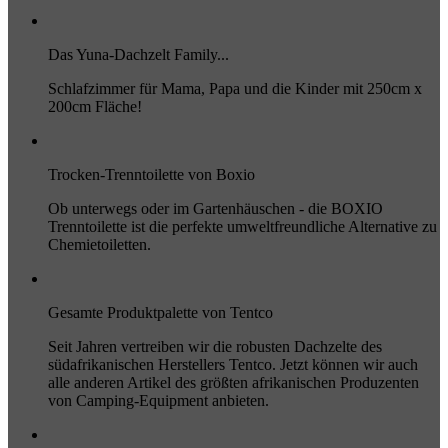
Das Yuna-Dachzelt Family...
Schlafzimmer für Mama, Papa und die Kinder mit 250cm x
200cm Fläche!
Trocken-Trenntoilette von Boxio
Ob unterwegs oder im Gartenhäuschen - die BOXIO
Trenntoilette ist die perfekte umweltfreundliche Alternative zu
Chemietoiletten.
Gesamte Produktpalette von Tentco
Seit Jahren vertreiben wir die robusten Dachzelte des
südafrikanischen Herstellers Tentco. Jetzt können wir auch
alle anderen Artikel des größten afrikanischen Produzenten
von Camping-Equipment anbieten.