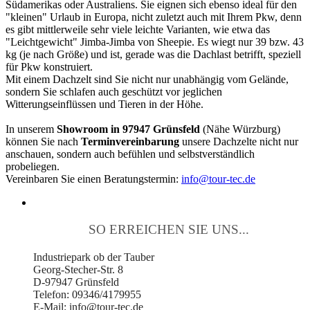
Südamerikas oder Australiens. Sie eignen sich ebenso ideal für den
"kleinen" Urlaub in Europa, nicht zuletzt auch mit Ihrem Pkw, denn
es gibt mittlerweile sehr viele leichte Varianten, wie etwa das
"Leichtgewicht" Jimba-Jimba von Sheepie. Es wiegt nur 39 bzw. 43
kg (je nach Größe) und ist, gerade was die Dachlast betrifft, speziell
für Pkw konstruiert.
Mit einem Dachzelt sind Sie nicht nur unabhängig vom Gelände,
sondern Sie schlafen auch geschützt vor jeglichen
Witterungseinflüssen und Tieren in der Höhe.
In unserem
Showroom in 97947 Grünsfeld
(Nähe Würzburg)
können Sie nach
Terminvereinbarung
unsere Dachzelte nicht nur
anschauen, sondern auch befühlen und selbstverständlich
probeliegen.
Vereinbaren Sie einen Beratungstermin:
info@tour-tec.de
SO ERREICHEN SIE UNS...
Industriepark ob der Tauber
Georg-Stecher-Str. 8
D-97947 Grünsfeld
Telefon: 09346/4179955
E-Mail: info@tour-tec.de