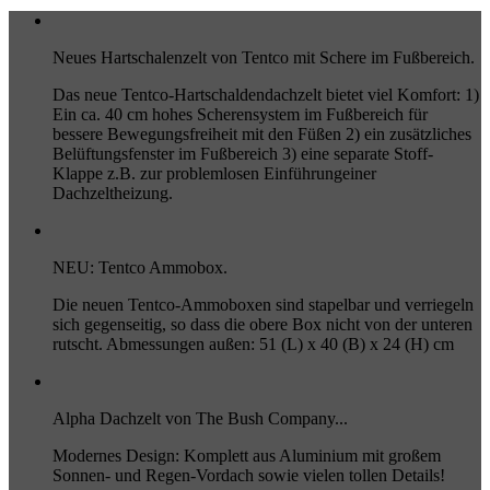
Neues Hartschalenzelt von Tentco mit Schere im Fußbereich.
Das neue Tentco-Hartschaldendachzelt bietet viel Komfort: 1)
Ein ca. 40 cm hohes Scherensystem im Fußbereich für
bessere Bewegungsfreiheit mit den Füßen 2) ein zusätzliches
Belüftungsfenster im Fußbereich 3) eine separate Stoff-
Klappe z.B. zur problemlosen Einführungeiner
Dachzeltheizung.
NEU: Tentco Ammobox.
Die neuen Tentco-Ammoboxen sind stapelbar und verriegeln
sich gegenseitig, so dass die obere Box nicht von der unteren
rutscht. Abmessungen außen: 51 (L) x 40 (B) x 24 (H) cm
Alpha Dachzelt von The Bush Company...
Modernes Design: Komplett aus Aluminium mit großem
Sonnen- und Regen-Vordach sowie vielen tollen Details!