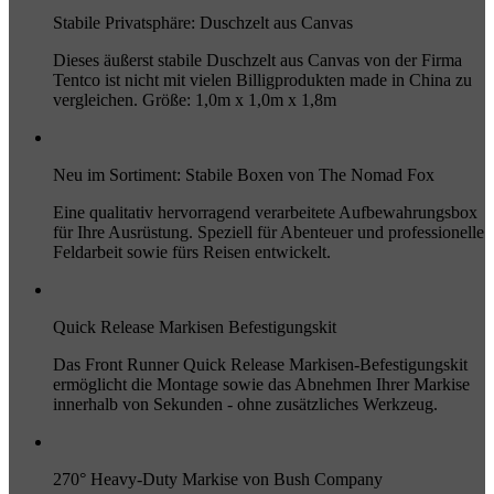
Stabile Privatsphäre: Duschzelt aus Canvas
Dieses äußerst stabile Duschzelt aus Canvas von der Firma
Tentco ist nicht mit vielen Billigprodukten made in China zu
vergleichen. Größe: 1,0m x 1,0m x 1,8m
Neu im Sortiment: Stabile Boxen von The Nomad Fox
Eine qualitativ hervorragend verarbeitete Aufbewahrungsbox
für Ihre Ausrüstung. Speziell für Abenteuer und professionelle
Feldarbeit sowie fürs Reisen entwickelt.
Quick Release Markisen Befestigungskit
Das Front Runner Quick Release Markisen-Befestigungskit
ermöglicht die Montage sowie das Abnehmen Ihrer Markise
innerhalb von Sekunden - ohne zusätzliches Werkzeug.
270° Heavy-Duty Markise von Bush Company