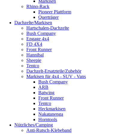
Markisen
Rhino-Rack
Pioneer Plattform
Querträger
Dachzelte/Markisen
Hartschalen-Dachzelte
Bush Company
Engage 4x4
FD 4X4
Front Runner
Hannibal
Sheepie
Tentco
Dachzelt-Ersatzteile/Zubehör
Markisen für 4x4 - SUV - Vans
Bush Company
ARB
Batwing
Front Runner
Tentco
Heckmarkisen
Nakatanenga
Horntools
Nützliches/Camping
Anti-Rutsch-Klebeband