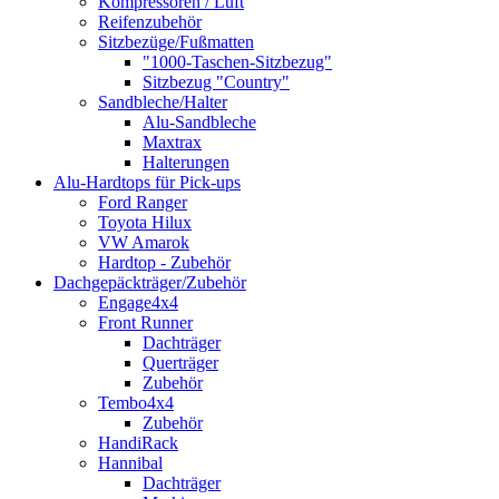
Kompressoren / Luft
Reifenzubehör
Sitzbezüge/Fußmatten
"1000-Taschen-Sitzbezug"
Sitzbezug "Country"
Sandbleche/Halter
Alu-Sandbleche
Maxtrax
Halterungen
Alu-Hardtops für Pick-ups
Ford Ranger
Toyota Hilux
VW Amarok
Hardtop - Zubehör
Dachgepäckträger/Zubehör
Engage4x4
Front Runner
Dachträger
Querträger
Zubehör
Tembo4x4
Zubehör
HandiRack
Hannibal
Dachträger