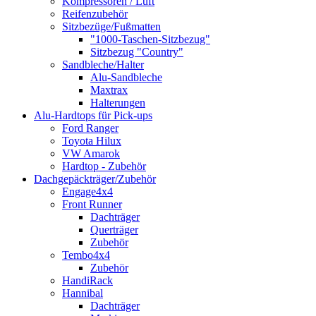
Kompressoren / Luft
Reifenzubehör
Sitzbezüge/Fußmatten
"1000-Taschen-Sitzbezug"
Sitzbezug "Country"
Sandbleche/Halter
Alu-Sandbleche
Maxtrax
Halterungen
Alu-Hardtops für Pick-ups
Ford Ranger
Toyota Hilux
VW Amarok
Hardtop - Zubehör
Dachgepäckträger/Zubehör
Engage4x4
Front Runner
Dachträger
Querträger
Zubehör
Tembo4x4
Zubehör
HandiRack
Hannibal
Dachträger