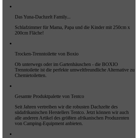
Das Yuna-Dachzelt Family...
Schlafzimmer für Mama, Papa und die Kinder mit 250cm x
200cm Fläche!
Trocken-Trenntoilette von Boxio
Ob unterwegs oder im Gartenhäuschen - die BOXIO
Trenntoilette ist die perfekte umweltfreundliche Alternative zu
Chemietoiletten.
Gesamte Produktpalette von Tentco
Seit Jahren vertreiben wir die robusten Dachzelte des
südafrikanischen Herstellers Tentco. Jetzt können wir auch
alle anderen Artikel des größten afrikanischen Produzenten
von Camping-Equipment anbieten.