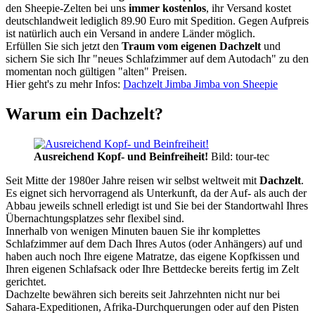
den Sheepie-Zelten bei uns
immer kostenlos
, ihr Versand kostet
deutschlandweit lediglich 89.90 Euro mit Spedition. Gegen Aufpreis
ist natürlich auch ein Versand in andere Länder möglich.
Erfüllen Sie sich jetzt den
Traum vom eigenen Dachzelt
und
sichern Sie sich Ihr "neues Schlafzimmer auf dem Autodach" zu den
momentan noch gültigen "alten" Preisen.
Hier geht's zu mehr Infos:
Dachzelt Jimba Jimba von Sheepie
Warum ein Dachzelt?
Ausreichend Kopf- und Beinfreiheit!
Bild: tour-tec
Seit Mitte der 1980er Jahre reisen wir selbst weltweit mit
Dachzelt
.
Es eignet sich hervorragend als Unterkunft, da der Auf- als auch der
Abbau jeweils schnell erledigt ist und Sie bei der Standortwahl Ihres
Übernachtungsplatzes sehr flexibel sind.
Innerhalb von wenigen Minuten bauen Sie ihr komplettes
Schlafzimmer auf dem Dach Ihres Autos (oder Anhängers) auf und
haben auch noch Ihre eigene Matratze, das eigene Kopfkissen und
Ihren eigenen Schlafsack oder Ihre Bettdecke bereits fertig im Zelt
gerichtet.
Dachzelte bewähren sich bereits seit Jahrzehnten nicht nur bei
Sahara-Expeditionen, Afrika-Durchquerungen oder auf den Pisten