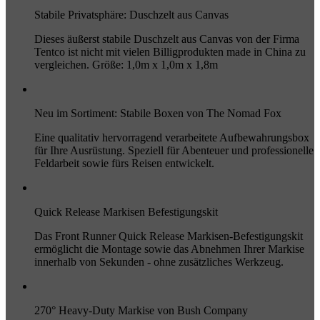
Stabile Privatsphäre: Duschzelt aus Canvas
Dieses äußerst stabile Duschzelt aus Canvas von der Firma
Tentco ist nicht mit vielen Billigprodukten made in China zu
vergleichen. Größe: 1,0m x 1,0m x 1,8m
Neu im Sortiment: Stabile Boxen von The Nomad Fox
Eine qualitativ hervorragend verarbeitete Aufbewahrungsbox
für Ihre Ausrüstung. Speziell für Abenteuer und professionelle
Feldarbeit sowie fürs Reisen entwickelt.
Quick Release Markisen Befestigungskit
Das Front Runner Quick Release Markisen-Befestigungskit
ermöglicht die Montage sowie das Abnehmen Ihrer Markise
innerhalb von Sekunden - ohne zusätzliches Werkzeug.
270° Heavy-Duty Markise von Bush Company