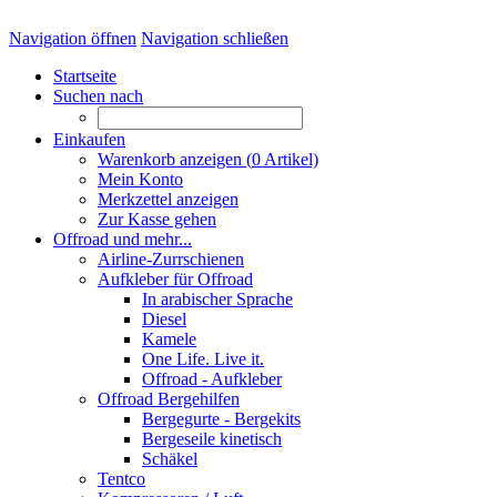
Navigation öffnen
Navigation schließen
Startseite
Suchen nach
Einkaufen
Warenkorb anzeigen (
0
Artikel)
Mein Konto
Merkzettel anzeigen
Zur Kasse gehen
Offroad und mehr...
Airline-Zurrschienen
Aufkleber für Offroad
In arabischer Sprache
Diesel
Kamele
One Life. Live it.
Offroad - Aufkleber
Offroad Bergehilfen
Bergegurte - Bergekits
Bergeseile kinetisch
Schäkel
Tentco