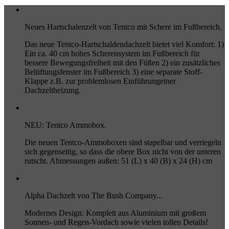
Neues Hartschalenzelt von Tentco mit Schere im Fußbereich.
Das neue Tentco-Hartschaldendachzelt bietet viel Komfort: 1)
Ein ca. 40 cm hohes Scherensystem im Fußbereich für
bessere Bewegungsfreiheit mit den Füßen 2) ein zusätzliches
Belüftungsfenster im Fußbereich 3) eine separate Stoff-
Klappe z.B. zur problemlosen Einführungeiner
Dachzeltheizung.
NEU: Tentco Ammobox.
Die neuen Tentco-Ammoboxen sind stapelbar und verriegeln
sich gegenseitig, so dass die obere Box nicht von der unteren
rutscht. Abmessungen außen: 51 (L) x 40 (B) x 24 (H) cm
Alpha Dachzelt von The Bush Company...
Modernes Design: Komplett aus Aluminium mit großem
Sonnen- und Regen-Vordach sowie vielen tollen Details!