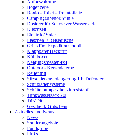
Aufbewahrung
Bogenzelte
Boxio - Toilet - Trenntoilette
Campingzubehör/Stühle
Dosierer für Schweizer Wassersack
Duschzelt
Elektrik / Solar
Flaschen- / Reisedusche
Grills fürs Expeditionsmobil
Klappbarer Hecktritt
Kühlboxen
Neigungsmesser 4x4
Outdoor - Kerzenlaterne
Reifentritt
Sitzschienenverlängerung LR Defender
Schubladensysteme
Schüttelpumpe - benzinresistent!
Trinkwassersack 20l
Tür-Tritt
Geschenk-Gutschein
Aktuelles und News
News
Sonderangebote
Fundgrube
Links