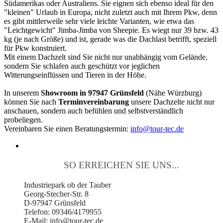
Südamerikas oder Australiens. Sie eignen sich ebenso ideal für den
"kleinen" Urlaub in Europa, nicht zuletzt auch mit Ihrem Pkw, denn
es gibt mittlerweile sehr viele leichte Varianten, wie etwa das
"Leichtgewicht" Jimba-Jimba von Sheepie. Es wiegt nur 39 bzw. 43
kg (je nach Größe) und ist, gerade was die Dachlast betrifft, speziell
für Pkw konstruiert.
Mit einem Dachzelt sind Sie nicht nur unabhängig vom Gelände,
sondern Sie schlafen auch geschützt vor jeglichen
Witterungseinflüssen und Tieren in der Höhe.
In unserem
Showroom in 97947 Grünsfeld
(Nähe Würzburg)
können Sie nach
Terminvereinbarung
unsere Dachzelte nicht nur
anschauen, sondern auch befühlen und selbstverständlich
probeliegen.
Vereinbaren Sie einen Beratungstermin:
info@tour-tec.de
SO ERREICHEN SIE UNS...
Industriepark ob der Tauber
Georg-Stecher-Str. 8
D-97947 Grünsfeld
Telefon: 09346/4179955
E-Mail: info@tour-tec.de