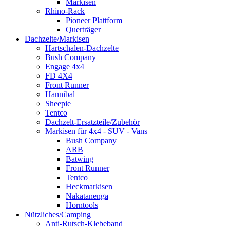
Markisen
Rhino-Rack
Pioneer Plattform
Querträger
Dachzelte/Markisen
Hartschalen-Dachzelte
Bush Company
Engage 4x4
FD 4X4
Front Runner
Hannibal
Sheepie
Tentco
Dachzelt-Ersatzteile/Zubehör
Markisen für 4x4 - SUV - Vans
Bush Company
ARB
Batwing
Front Runner
Tentco
Heckmarkisen
Nakatanenga
Horntools
Nützliches/Camping
Anti-Rutsch-Klebeband