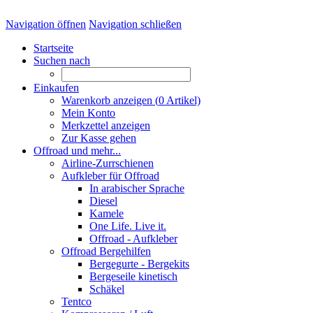
Navigation öffnen
Navigation schließen
Startseite
Suchen nach
Einkaufen
Warenkorb anzeigen (
0
Artikel)
Mein Konto
Merkzettel anzeigen
Zur Kasse gehen
Offroad und mehr...
Airline-Zurrschienen
Aufkleber für Offroad
In arabischer Sprache
Diesel
Kamele
One Life. Live it.
Offroad - Aufkleber
Offroad Bergehilfen
Bergegurte - Bergekits
Bergeseile kinetisch
Schäkel
Tentco