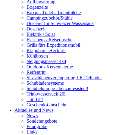
Aufbewahrung
Bogenzelte
Boxio - Toilet - Trenntoilette
Campingzubehör/Stühle
Dosierer für Schweizer Wassersack
Duschzelt
Elektrik / Solar
Flaschen- / Reisedusche
Grills fürs Expeditionsmobil
Klappbarer Hecktritt
Kühlboxen
Neigungsmesser 4x4
Outdoor - Kerzenlaterne
Reifentritt
Sitzschienenverlängerung LR Defender
Schubladensysteme
Schüttelpumpe - benzinresistent!
Trinkwassersack 20l
Tür-Tritt
Geschenk-Gutschein
Aktuelles und News
News
Sonderangebote
Fundgrube
Links