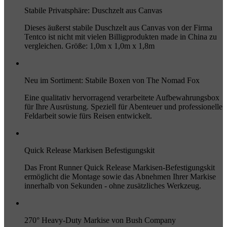
Stabile Privatsphäre: Duschzelt aus Canvas
Dieses äußerst stabile Duschzelt aus Canvas von der Firma
Tentco ist nicht mit vielen Billigprodukten made in China zu
vergleichen. Größe: 1,0m x 1,0m x 1,8m
Neu im Sortiment: Stabile Boxen von The Nomad Fox
Eine qualitativ hervorragend verarbeitete Aufbewahrungsbox
für Ihre Ausrüstung. Speziell für Abenteuer und professionelle
Feldarbeit sowie fürs Reisen entwickelt.
Quick Release Markisen Befestigungskit
Das Front Runner Quick Release Markisen-Befestigungskit
ermöglicht die Montage sowie das Abnehmen Ihrer Markise
innerhalb von Sekunden - ohne zusätzliches Werkzeug.
270° Heavy-Duty Markise von Bush Company