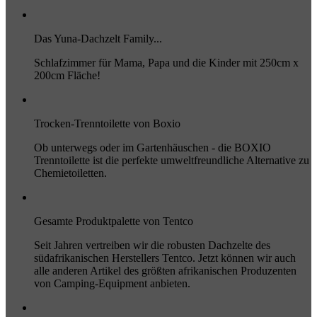
Das Yuna-Dachzelt Family...
Schlafzimmer für Mama, Papa und die Kinder mit 250cm x
200cm Fläche!
Trocken-Trenntoilette von Boxio
Ob unterwegs oder im Gartenhäuschen - die BOXIO
Trenntoilette ist die perfekte umweltfreundliche Alternative zu
Chemietoiletten.
Gesamte Produktpalette von Tentco
Seit Jahren vertreiben wir die robusten Dachzelte des
südafrikanischen Herstellers Tentco. Jetzt können wir auch
alle anderen Artikel des größten afrikanischen Produzenten
von Camping-Equipment anbieten.