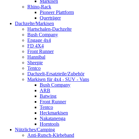
Markisen
Rhino-Rack
Pioneer Plattform
Querträger
Dachzelte/Markisen
Hartschalen-Dachzelte
Bush Company
Engage 4x4
FD 4X4
Front Runner
Hannibal
Sheepie
Tentco
Dachzelt-Ersatzteile/Zubehör
Markisen für 4x4 - SUV - Vans
Bush Company
ARB
Batwing
Front Runner
Tentco
Heckmarkisen
Nakatanenga
Horntools
Nützliches/Camping
Anti-Rutsch-Klebeband