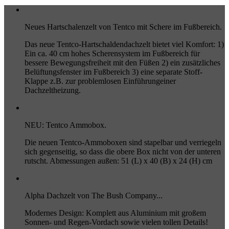
Neues Hartschalenzelt von Tentco mit Schere im Fußbereich.
Das neue Tentco-Hartschaldendachzelt bietet viel Komfort: 1)
Ein ca. 40 cm hohes Scherensystem im Fußbereich für
bessere Bewegungsfreiheit mit den Füßen 2) ein zusätzliches
Belüftungsfenster im Fußbereich 3) eine separate Stoff-
Klappe z.B. zur problemlosen Einführungeiner
Dachzeltheizung.
NEU: Tentco Ammobox.
Die neuen Tentco-Ammoboxen sind stapelbar und verriegeln
sich gegenseitig, so dass die obere Box nicht von der unteren
rutscht. Abmessungen außen: 51 (L) x 40 (B) x 24 (H) cm
Alpha Dachzelt von The Bush Company...
Modernes Design: Komplett aus Aluminium mit großem
Sonnen- und Regen-Vordach sowie vielen tollen Details!