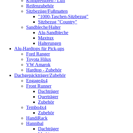
Kompressoren / Luft
Reifenzubehör
Sitzbezüge/Fußmatten
"1000-Taschen-Sitzbezug"
Sitzbezug "Country"
Sandbleche/Halter
Alu-Sandbleche
Maxtrax
Halterungen
Alu-Hardtops für Pick-ups
Ford Ranger
Toyota Hilux
VW Amarok
Hardtop - Zubehör
Dachgepäckträger/Zubehör
Engage4x4
Front Runner
Dachträger
Querträger
Zubehör
Tembo4x4
Zubehör
HandiRack
Hannibal
Dachträger