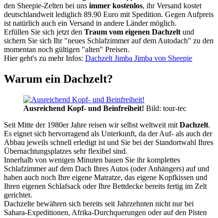
den Sheepie-Zelten bei uns
immer kostenlos
, ihr Versand kostet
deutschlandweit lediglich 89.90 Euro mit Spedition. Gegen Aufpreis
ist natürlich auch ein Versand in andere Länder möglich.
Erfüllen Sie sich jetzt den
Traum vom eigenen Dachzelt
und
sichern Sie sich Ihr "neues Schlafzimmer auf dem Autodach" zu den
momentan noch gültigen "alten" Preisen.
Hier geht's zu mehr Infos:
Dachzelt Jimba Jimba von Sheepie
Warum ein Dachzelt?
Ausreichend Kopf- und Beinfreiheit!
Bild: tour-tec
Seit Mitte der 1980er Jahre reisen wir selbst weltweit mit
Dachzelt
.
Es eignet sich hervorragend als Unterkunft, da der Auf- als auch der
Abbau jeweils schnell erledigt ist und Sie bei der Standortwahl Ihres
Übernachtungsplatzes sehr flexibel sind.
Innerhalb von wenigen Minuten bauen Sie ihr komplettes
Schlafzimmer auf dem Dach Ihres Autos (oder Anhängers) auf und
haben auch noch Ihre eigene Matratze, das eigene Kopfkissen und
Ihren eigenen Schlafsack oder Ihre Bettdecke bereits fertig im Zelt
gerichtet.
Dachzelte bewähren sich bereits seit Jahrzehnten nicht nur bei
Sahara-Expeditionen, Afrika-Durchquerungen oder auf den Pisten