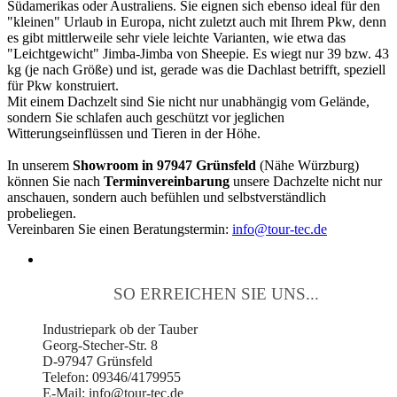
Südamerikas oder Australiens. Sie eignen sich ebenso ideal für den
"kleinen" Urlaub in Europa, nicht zuletzt auch mit Ihrem Pkw, denn
es gibt mittlerweile sehr viele leichte Varianten, wie etwa das
"Leichtgewicht" Jimba-Jimba von Sheepie. Es wiegt nur 39 bzw. 43
kg (je nach Größe) und ist, gerade was die Dachlast betrifft, speziell
für Pkw konstruiert.
Mit einem Dachzelt sind Sie nicht nur unabhängig vom Gelände,
sondern Sie schlafen auch geschützt vor jeglichen
Witterungseinflüssen und Tieren in der Höhe.
In unserem
Showroom in 97947 Grünsfeld
(Nähe Würzburg)
können Sie nach
Terminvereinbarung
unsere Dachzelte nicht nur
anschauen, sondern auch befühlen und selbstverständlich
probeliegen.
Vereinbaren Sie einen Beratungstermin:
info@tour-tec.de
SO ERREICHEN SIE UNS...
Industriepark ob der Tauber
Georg-Stecher-Str. 8
D-97947 Grünsfeld
Telefon: 09346/4179955
E-Mail: info@tour-tec.de