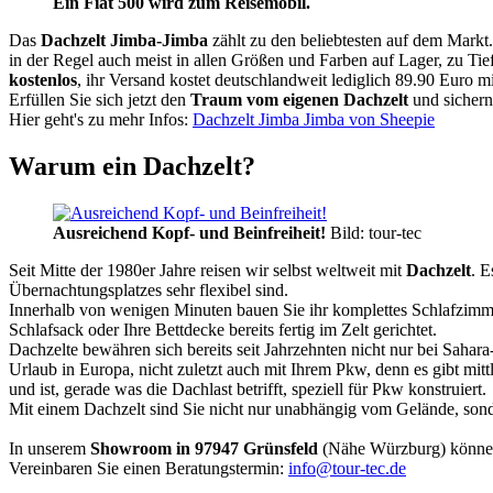
Ein Fiat 500 wird zum Reisemobil.
Das
Dachzelt
Jimba-Jimba
zählt zu den beliebtesten auf dem Markt
in der Regel auch meist in allen Größen und Farben auf Lager, zu Tie
kostenlos
, ihr Versand kostet deutschlandweit lediglich 89.90 Euro m
Erfüllen Sie sich jetzt den
Traum vom eigenen Dachzelt
und sichern
Hier geht's zu mehr Infos:
Dachzelt Jimba Jimba von Sheepie
Warum ein Dachzelt?
Ausreichend Kopf- und Beinfreiheit!
Bild: tour-tec
Seit Mitte der 1980er Jahre reisen wir selbst weltweit mit
Dachzelt
. E
Übernachtungsplatzes sehr flexibel sind.
Innerhalb von wenigen Minuten bauen Sie ihr komplettes Schlafzimme
Schlafsack oder Ihre Bettdecke bereits fertig im Zelt gerichtet.
Dachzelte bewähren sich bereits seit Jahrzehnten nicht nur bei Sahar
Urlaub in Europa, nicht zuletzt auch mit Ihrem Pkw, denn es gibt mit
und ist, gerade was die Dachlast betrifft, speziell für Pkw konstruiert.
Mit einem Dachzelt sind Sie nicht nur unabhängig vom Gelände, sonde
In unserem
Showroom in 97947 Grünsfeld
(Nähe Würzburg) könne
Vereinbaren Sie einen Beratungstermin:
info@tour-tec.de