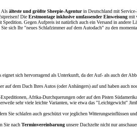
. Als
älteste und größte Sheepie-Agentur
in Deutschland mit Service-P
fstpreisen! Die
Erstmontage inklusive umfassender Einweisung
mit 
it Spedition. Gegen Aufpreis ist natürlich auch ein Versand in andere 
 Sie sich Ihr "neues Schlafzimmer auf dem Autodach" zu den momentan
s eignet sich hervorragend als Unterkunft, da der Auf- als auch der Abba
r auf dem Dach Ihres Autos (oder Anhängers) auf und haben auch noch
a-Expeditionen, Afrika-Durchquerungen oder auf den Pisten Südamerikas
tlerweile sehr viele leichte Varianten, wie etwa das "Leichtgewicht" J
rn Sie schlafen auch geschützt vor jeglichen Witterungseinflüssen und
n Sie nach
Terminvereinbarung
unsere Dachzelte nicht nur anschauen