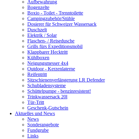
Aufbewahrung
Bogenzelte
Boxio - Toilet - Trenntoilette
Campingzubehör/Stühle
Dosierer für Schweizer Wassersack
Duschzelt
Elektrik / Solar
Flaschen- / Reisedusche
Grills fürs Expeditionsmobil
Klappbarer Hecktritt
Kühlboxen
Neigungsmesser 4x4
Outdoor - Kerzenlaterne
Reifentritt
Sitzschienenverlängerung LR Defender
Schubladensysteme
Schüttelpumpe - benzinresistent!
Trinkwassersack 20l
Tür-Tritt
Geschenk-Gutschein
Aktuelles und News
News
Sonderangebote
Fundgrube
Links