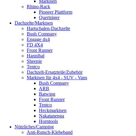
Markisen
Rhino-Rack
Pioneer Plattform
Querträger
Dachzelte/Markisen
Hartschalen-Dachzelte
Bush Company
Engage 4x4
FD 4X4
Front Runner
Hannibal
Sheepie
Tentco
Dachzelt-Ersatzteile/Zubehör
Markisen für 4x4 - SUV - Vans
Bush Company
ARB
Batwing
Front Runner
Tentco
Heckmarkisen
Nakatanenga
Horntools
Nützliches/Camping
Anti-Rutsch-Klebeband