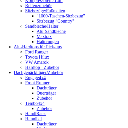
Kompressoren / Luft
Reifenzubehör
Sitzbezüge/Fußmatten
"1000-Taschen-Sitzbezug"
Sitzbezug "Country"
Sandbleche/Halter
Alu-Sandbleche
Maxtrax
Halterungen
Alu-Hardtops für Pick-ups
Ford Ranger
Toyota Hilux
VW Amarok
Hardtop - Zubehör
Dachgepäckträger/Zubehör
Engage4x4
Front Runner
Dachträger
Querträger
Zubehör
Tembo4x4
Zubehör
HandiRack
Hannibal
Dachträger