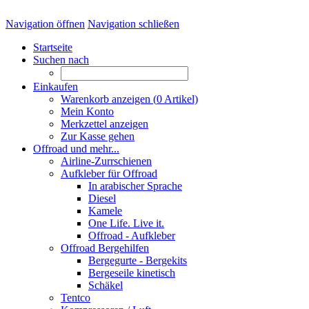
Navigation öffnen
Navigation schließen
Startseite
Suchen nach
Einkaufen
Warenkorb anzeigen (
0
Artikel)
Mein Konto
Merkzettel anzeigen
Zur Kasse gehen
Offroad und mehr...
Airline-Zurrschienen
Aufkleber für Offroad
In arabischer Sprache
Diesel
Kamele
One Life. Live it.
Offroad - Aufkleber
Offroad Bergehilfen
Bergegurte - Bergekits
Bergeseile kinetisch
Schäkel
Tentco