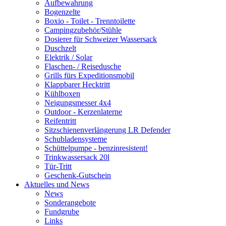
Aufbewahrung
Bogenzelte
Boxio - Toilet - Trenntoilette
Campingzubehör/Stühle
Dosierer für Schweizer Wassersack
Duschzelt
Elektrik / Solar
Flaschen- / Reisedusche
Grills fürs Expeditionsmobil
Klappbarer Hecktritt
Kühlboxen
Neigungsmesser 4x4
Outdoor - Kerzenlaterne
Reifentritt
Sitzschienenverlängerung LR Defender
Schubladensysteme
Schüttelpumpe - benzinresistent!
Trinkwassersack 20l
Tür-Tritt
Geschenk-Gutschein
Aktuelles und News
News
Sonderangebote
Fundgrube
Links