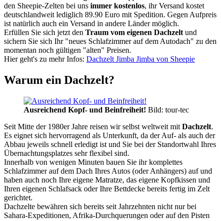
den Sheepie-Zelten bei uns
immer kostenlos
, ihr Versand kostet
deutschlandweit lediglich 89.90 Euro mit Spedition. Gegen Aufpreis
ist natürlich auch ein Versand in andere Länder möglich.
Erfüllen Sie sich jetzt den
Traum vom eigenen Dachzelt
und
sichern Sie sich Ihr "neues Schlafzimmer auf dem Autodach" zu den
momentan noch gültigen "alten" Preisen.
Hier geht's zu mehr Infos:
Dachzelt Jimba Jimba von Sheepie
Warum ein Dachzelt?
Ausreichend Kopf- und Beinfreiheit!
Bild: tour-tec
Seit Mitte der 1980er Jahre reisen wir selbst weltweit mit
Dachzelt
.
Es eignet sich hervorragend als Unterkunft, da der Auf- als auch der
Abbau jeweils schnell erledigt ist und Sie bei der Standortwahl Ihres
Übernachtungsplatzes sehr flexibel sind.
Innerhalb von wenigen Minuten bauen Sie ihr komplettes
Schlafzimmer auf dem Dach Ihres Autos (oder Anhängers) auf und
haben auch noch Ihre eigene Matratze, das eigene Kopfkissen und
Ihren eigenen Schlafsack oder Ihre Bettdecke bereits fertig im Zelt
gerichtet.
Dachzelte bewähren sich bereits seit Jahrzehnten nicht nur bei
Sahara-Expeditionen, Afrika-Durchquerungen oder auf den Pisten