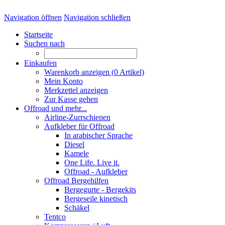
Navigation öffnen
Navigation schließen
Startseite
Suchen nach
Einkaufen
Warenkorb anzeigen (
0
Artikel)
Mein Konto
Merkzettel anzeigen
Zur Kasse gehen
Offroad und mehr...
Airline-Zurrschienen
Aufkleber für Offroad
In arabischer Sprache
Diesel
Kamele
One Life. Live it.
Offroad - Aufkleber
Offroad Bergehilfen
Bergegurte - Bergekits
Bergeseile kinetisch
Schäkel
Tentco