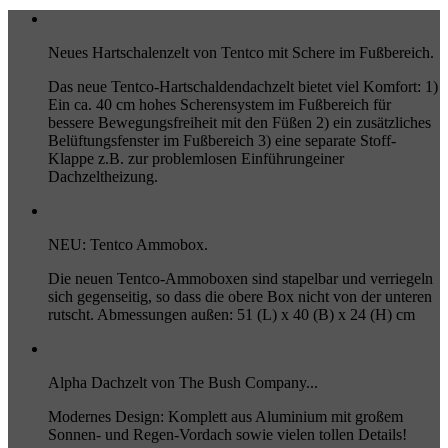
Neues Hartschalenzelt von Tentco mit Schere im Fußbereich.
Das neue Tentco-Hartschaldendachzelt bietet viel Komfort: 1)
Ein ca. 40 cm hohes Scherensystem im Fußbereich für
bessere Bewegungsfreiheit mit den Füßen 2) ein zusätzliches
Belüftungsfenster im Fußbereich 3) eine separate Stoff-
Klappe z.B. zur problemlosen Einführungeiner
Dachzeltheizung.
NEU: Tentco Ammobox.
Die neuen Tentco-Ammoboxen sind stapelbar und verriegeln
sich gegenseitig, so dass die obere Box nicht von der unteren
rutscht. Abmessungen außen: 51 (L) x 40 (B) x 24 (H) cm
Alpha Dachzelt von The Bush Company...
Modernes Design: Komplett aus Aluminium mit großem
Sonnen- und Regen-Vordach sowie vielen tollen Details!