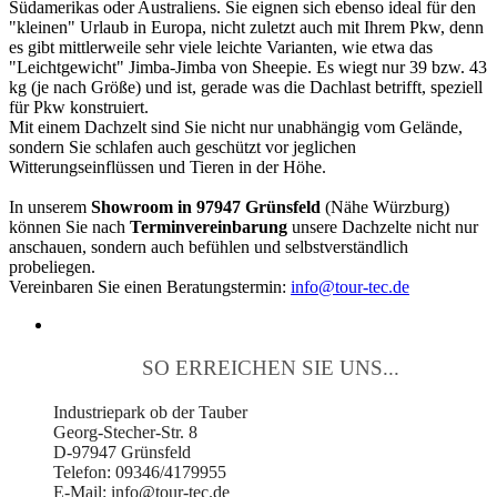
Südamerikas oder Australiens. Sie eignen sich ebenso ideal für den
"kleinen" Urlaub in Europa, nicht zuletzt auch mit Ihrem Pkw, denn
es gibt mittlerweile sehr viele leichte Varianten, wie etwa das
"Leichtgewicht" Jimba-Jimba von Sheepie. Es wiegt nur 39 bzw. 43
kg (je nach Größe) und ist, gerade was die Dachlast betrifft, speziell
für Pkw konstruiert.
Mit einem Dachzelt sind Sie nicht nur unabhängig vom Gelände,
sondern Sie schlafen auch geschützt vor jeglichen
Witterungseinflüssen und Tieren in der Höhe.
In unserem
Showroom in 97947 Grünsfeld
(Nähe Würzburg)
können Sie nach
Terminvereinbarung
unsere Dachzelte nicht nur
anschauen, sondern auch befühlen und selbstverständlich
probeliegen.
Vereinbaren Sie einen Beratungstermin:
info@tour-tec.de
SO ERREICHEN SIE UNS...
Industriepark ob der Tauber
Georg-Stecher-Str. 8
D-97947 Grünsfeld
Telefon: 09346/4179955
E-Mail: info@tour-tec.de