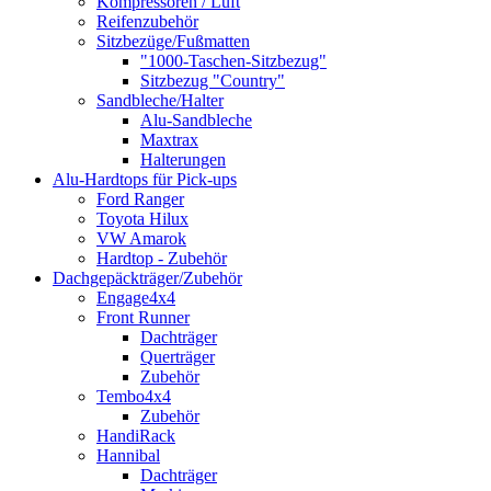
Kompressoren / Luft
Reifenzubehör
Sitzbezüge/Fußmatten
"1000-Taschen-Sitzbezug"
Sitzbezug "Country"
Sandbleche/Halter
Alu-Sandbleche
Maxtrax
Halterungen
Alu-Hardtops für Pick-ups
Ford Ranger
Toyota Hilux
VW Amarok
Hardtop - Zubehör
Dachgepäckträger/Zubehör
Engage4x4
Front Runner
Dachträger
Querträger
Zubehör
Tembo4x4
Zubehör
HandiRack
Hannibal
Dachträger