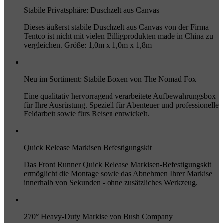
Stabile Privatsphäre: Duschzelt aus Canvas
Dieses äußerst stabile Duschzelt aus Canvas von der Firma
Tentco ist nicht mit vielen Billigprodukten made in China zu
vergleichen. Größe: 1,0m x 1,0m x 1,8m
Neu im Sortiment: Stabile Boxen von The Nomad Fox
Eine qualitativ hervorragend verarbeitete Aufbewahrungsbox
für Ihre Ausrüstung. Speziell für Abenteuer und professionelle
Feldarbeit sowie fürs Reisen entwickelt.
Quick Release Markisen Befestigungskit
Das Front Runner Quick Release Markisen-Befestigungskit
ermöglicht die Montage sowie das Abnehmen Ihrer Markise
innerhalb von Sekunden - ohne zusätzliches Werkzeug.
270° Heavy-Duty Markise von Bush Company