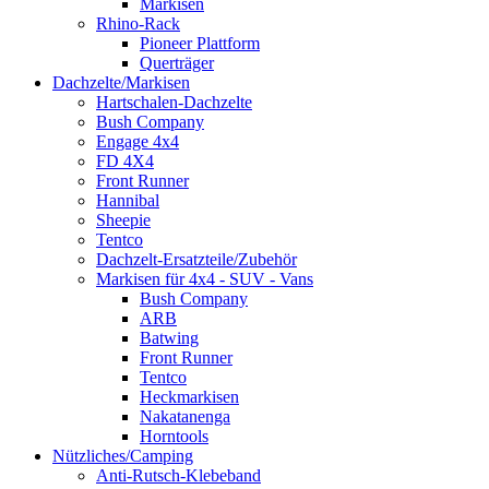
Markisen
Rhino-Rack
Pioneer Plattform
Querträger
Dachzelte/Markisen
Hartschalen-Dachzelte
Bush Company
Engage 4x4
FD 4X4
Front Runner
Hannibal
Sheepie
Tentco
Dachzelt-Ersatzteile/Zubehör
Markisen für 4x4 - SUV - Vans
Bush Company
ARB
Batwing
Front Runner
Tentco
Heckmarkisen
Nakatanenga
Horntools
Nützliches/Camping
Anti-Rutsch-Klebeband