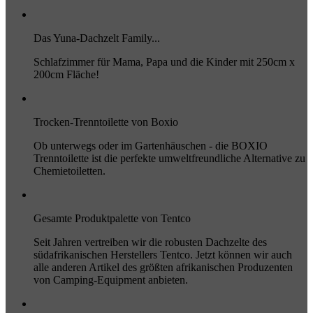
Das Yuna-Dachzelt Family...
Schlafzimmer für Mama, Papa und die Kinder mit 250cm x
200cm Fläche!
Trocken-Trenntoilette von Boxio
Ob unterwegs oder im Gartenhäuschen - die BOXIO
Trenntoilette ist die perfekte umweltfreundliche Alternative zu
Chemietoiletten.
Gesamte Produktpalette von Tentco
Seit Jahren vertreiben wir die robusten Dachzelte des
südafrikanischen Herstellers Tentco. Jetzt können wir auch
alle anderen Artikel des größten afrikanischen Produzenten
von Camping-Equipment anbieten.