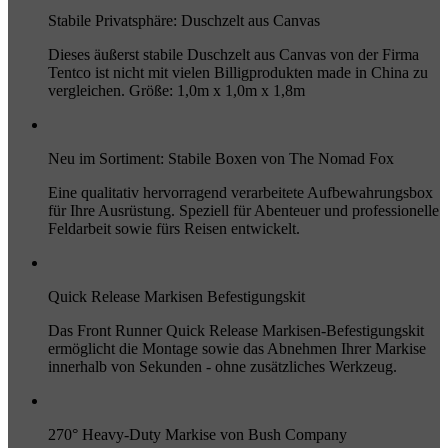
Stabile Privatsphäre: Duschzelt aus Canvas
Dieses äußerst stabile Duschzelt aus Canvas von der Firma
Tentco ist nicht mit vielen Billigprodukten made in China zu
vergleichen. Größe: 1,0m x 1,0m x 1,8m
Neu im Sortiment: Stabile Boxen von The Nomad Fox
Eine qualitativ hervorragend verarbeitete Aufbewahrungsbox
für Ihre Ausrüstung. Speziell für Abenteuer und professionelle
Feldarbeit sowie fürs Reisen entwickelt.
Quick Release Markisen Befestigungskit
Das Front Runner Quick Release Markisen-Befestigungskit
ermöglicht die Montage sowie das Abnehmen Ihrer Markise
innerhalb von Sekunden - ohne zusätzliches Werkzeug.
270° Heavy-Duty Markise von Bush Company