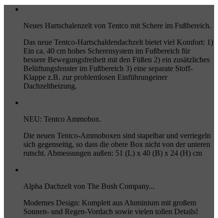
Neues Hartschalenzelt von Tentco mit Schere im Fußbereich.
Das neue Tentco-Hartschaldendachzelt bietet viel Komfort: 1)
Ein ca. 40 cm hohes Scherensystem im Fußbereich für
bessere Bewegungsfreiheit mit den Füßen 2) ein zusätzliches
Belüftungsfenster im Fußbereich 3) eine separate Stoff-
Klappe z.B. zur problemlosen Einführungeiner
Dachzeltheizung.
NEU: Tentco Ammobox.
Die neuen Tentco-Ammoboxen sind stapelbar und verriegeln
sich gegenseitig, so dass die obere Box nicht von der unteren
rutscht. Abmessungen außen: 51 (L) x 40 (B) x 24 (H) cm
Alpha Dachzelt von The Bush Company...
Modernes Design: Komplett aus Aluminium mit großem
Sonnen- und Regen-Vordach sowie vielen tollen Details!