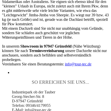
Südamerikas oder Australiens. Sie eignen sich ebenso ideal für den
"kleinen" Urlaub in Europa, nicht zuletzt auch mit Ihrem Pkw, denn
es gibt mittlerweile sehr viele leichte Varianten, wie etwa das
"Leichtgewicht" Jimba-Jimba von Sheepie. Es wiegt nur 39 bzw. 43
kg (je nach Größe) und ist, gerade was die Dachlast betrifft, speziell
für Pkw konstruiert.
Mit einem Dachzelt sind Sie nicht nur unabhängig vom Gelände,
sondern Sie schlafen auch geschützt vor jeglichen
Witterungseinflüssen und Tieren in der Höhe.
In unserem
Showroom in 97947 Grünsfeld
(Nähe Würzburg)
können Sie nach
Terminvereinbarung
unsere Dachzelte nicht nur
anschauen, sondern auch befühlen und selbstverständlich
probeliegen.
Vereinbaren Sie einen Beratungstermin:
info@tour-tec.de
SO ERREICHEN SIE UNS...
Industriepark ob der Tauber
Georg-Stecher-Str. 8
D-97947 Grünsfeld
Telefon: 09346/4179955
E-Mail: info@tour-tec.de