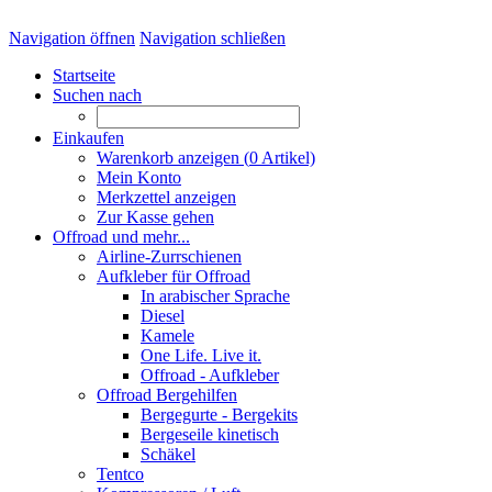
Navigation öffnen
Navigation schließen
Startseite
Suchen nach
Einkaufen
Warenkorb anzeigen (
0
Artikel)
Mein Konto
Merkzettel anzeigen
Zur Kasse gehen
Offroad und mehr...
Airline-Zurrschienen
Aufkleber für Offroad
In arabischer Sprache
Diesel
Kamele
One Life. Live it.
Offroad - Aufkleber
Offroad Bergehilfen
Bergegurte - Bergekits
Bergeseile kinetisch
Schäkel
Tentco