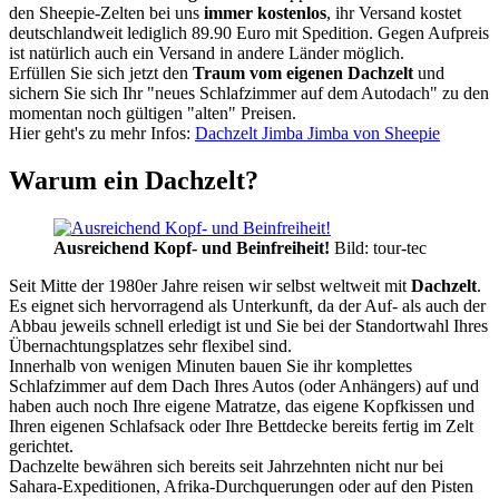
den Sheepie-Zelten bei uns
immer kostenlos
, ihr Versand kostet
deutschlandweit lediglich 89.90 Euro mit Spedition. Gegen Aufpreis
ist natürlich auch ein Versand in andere Länder möglich.
Erfüllen Sie sich jetzt den
Traum vom eigenen Dachzelt
und
sichern Sie sich Ihr "neues Schlafzimmer auf dem Autodach" zu den
momentan noch gültigen "alten" Preisen.
Hier geht's zu mehr Infos:
Dachzelt Jimba Jimba von Sheepie
Warum ein Dachzelt?
Ausreichend Kopf- und Beinfreiheit!
Bild: tour-tec
Seit Mitte der 1980er Jahre reisen wir selbst weltweit mit
Dachzelt
.
Es eignet sich hervorragend als Unterkunft, da der Auf- als auch der
Abbau jeweils schnell erledigt ist und Sie bei der Standortwahl Ihres
Übernachtungsplatzes sehr flexibel sind.
Innerhalb von wenigen Minuten bauen Sie ihr komplettes
Schlafzimmer auf dem Dach Ihres Autos (oder Anhängers) auf und
haben auch noch Ihre eigene Matratze, das eigene Kopfkissen und
Ihren eigenen Schlafsack oder Ihre Bettdecke bereits fertig im Zelt
gerichtet.
Dachzelte bewähren sich bereits seit Jahrzehnten nicht nur bei
Sahara-Expeditionen, Afrika-Durchquerungen oder auf den Pisten