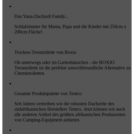
Das Yuna-Dachzelt Family...
Schlafzimmer für Mama, Papa und die Kinder mit 250cm x
200cm Fläche!
Trocken-Trenntoilette von Boxio
Ob unterwegs oder im Gartenhäuschen - die BOXIO
Trenntoilette ist die perfekte umweltfreundliche Alternative zu
Chemietoiletten.
Gesamte Produktpalette von Tentco
Seit Jahren vertreiben wir die robusten Dachzelte des
südafrikanischen Herstellers Tentco. Jetzt können wir auch
alle anderen Artikel des größten afrikanischen Produzenten
von Camping-Equipment anbieten.