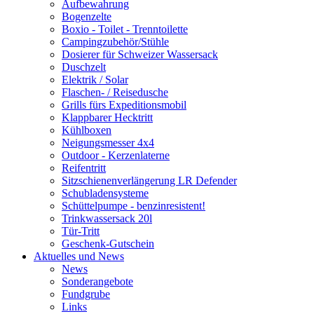
Aufbewahrung
Bogenzelte
Boxio - Toilet - Trenntoilette
Campingzubehör/Stühle
Dosierer für Schweizer Wassersack
Duschzelt
Elektrik / Solar
Flaschen- / Reisedusche
Grills fürs Expeditionsmobil
Klappbarer Hecktritt
Kühlboxen
Neigungsmesser 4x4
Outdoor - Kerzenlaterne
Reifentritt
Sitzschienenverlängerung LR Defender
Schubladensysteme
Schüttelpumpe - benzinresistent!
Trinkwassersack 20l
Tür-Tritt
Geschenk-Gutschein
Aktuelles und News
News
Sonderangebote
Fundgrube
Links