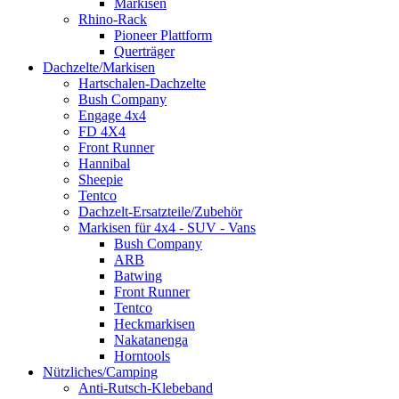
Markisen
Rhino-Rack
Pioneer Plattform
Querträger
Dachzelte/Markisen
Hartschalen-Dachzelte
Bush Company
Engage 4x4
FD 4X4
Front Runner
Hannibal
Sheepie
Tentco
Dachzelt-Ersatzteile/Zubehör
Markisen für 4x4 - SUV - Vans
Bush Company
ARB
Batwing
Front Runner
Tentco
Heckmarkisen
Nakatanenga
Horntools
Nützliches/Camping
Anti-Rutsch-Klebeband