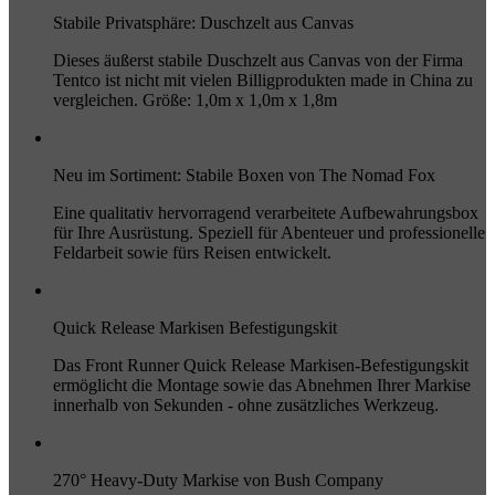
Stabile Privatsphäre: Duschzelt aus Canvas
Dieses äußerst stabile Duschzelt aus Canvas von der Firma
Tentco ist nicht mit vielen Billigprodukten made in China zu
vergleichen. Größe: 1,0m x 1,0m x 1,8m
Neu im Sortiment: Stabile Boxen von The Nomad Fox
Eine qualitativ hervorragend verarbeitete Aufbewahrungsbox
für Ihre Ausrüstung. Speziell für Abenteuer und professionelle
Feldarbeit sowie fürs Reisen entwickelt.
Quick Release Markisen Befestigungskit
Das Front Runner Quick Release Markisen-Befestigungskit
ermöglicht die Montage sowie das Abnehmen Ihrer Markise
innerhalb von Sekunden - ohne zusätzliches Werkzeug.
270° Heavy-Duty Markise von Bush Company