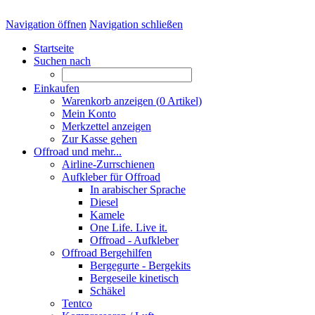
Navigation öffnen
Navigation schließen
Startseite
Suchen nach
Einkaufen
Warenkorb anzeigen (
0
Artikel)
Mein Konto
Merkzettel anzeigen
Zur Kasse gehen
Offroad und mehr...
Airline-Zurrschienen
Aufkleber für Offroad
In arabischer Sprache
Diesel
Kamele
One Life. Live it.
Offroad - Aufkleber
Offroad Bergehilfen
Bergegurte - Bergekits
Bergeseile kinetisch
Schäkel
Tentco