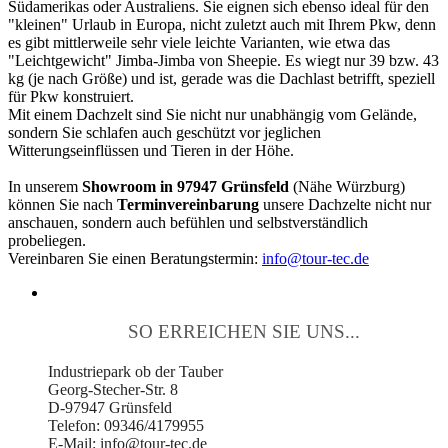
Südamerikas oder Australiens. Sie eignen sich ebenso ideal für den
"kleinen" Urlaub in Europa, nicht zuletzt auch mit Ihrem Pkw, denn
es gibt mittlerweile sehr viele leichte Varianten, wie etwa das
"Leichtgewicht" Jimba-Jimba von Sheepie. Es wiegt nur 39 bzw. 43
kg (je nach Größe) und ist, gerade was die Dachlast betrifft, speziell
für Pkw konstruiert.
Mit einem Dachzelt sind Sie nicht nur unabhängig vom Gelände,
sondern Sie schlafen auch geschützt vor jeglichen
Witterungseinflüssen und Tieren in der Höhe.
In unserem
Showroom in 97947 Grünsfeld
(Nähe Würzburg)
können Sie nach
Terminvereinbarung
unsere Dachzelte nicht nur
anschauen, sondern auch befühlen und selbstverständlich
probeliegen.
Vereinbaren Sie einen Beratungstermin:
info@tour-tec.de
SO ERREICHEN SIE UNS...
Industriepark ob der Tauber
Georg-Stecher-Str. 8
D-97947 Grünsfeld
Telefon: 09346/4179955
E-Mail: info@tour-tec.de