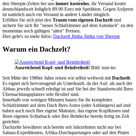
den Sheepie-Zelten bei uns
immer kostenlos
, ihr Versand kostet
deutschlandweit lediglich 89.90 Euro mit Spedition. Gegen Aufpreis
ist natürlich auch ein Versand in andere Länder möglich.
Erfüllen Sie sich jetzt den
Traum vom eigenen Dachzelt
und
sichern Sie sich Ihr "neues Schlafzimmer auf dem Autodach" zu den
momentan noch gültigen "alten" Preisen.
Hier geht's zu mehr Infos:
Dachzelt Jimba Jimba von Sheepie
Warum ein Dachzelt?
Ausreichend Kopf- und Beinfreiheit!
Bild: tour-tec
Seit Mitte der 1980er Jahre reisen wir selbst weltweit mit
Dachzelt
.
Es eignet sich hervorragend als Unterkunft, da der Auf- als auch der
Abbau jeweils schnell erledigt ist und Sie bei der Standortwahl Ihres
Übernachtungsplatzes sehr flexibel sind.
Innerhalb von wenigen Minuten bauen Sie ihr komplettes
Schlafzimmer auf dem Dach Ihres Autos (oder Anhängers) auf und
haben auch noch Ihre eigene Matratze, das eigene Kopfkissen und
Ihren eigenen Schlafsack oder Ihre Bettdecke bereits fertig im Zelt
gerichtet.
Dachzelte bewähren sich bereits seit Jahrzehnten nicht nur bei
Sahara-Expeditionen, Afrika-Durchquerungen oder auf den Pisten