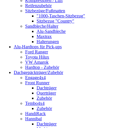
Kompressoren / Luft
Reifenzubehör
Sitzbezüge/Fußmatten
"1000-Taschen-Sitzbezug"
Sitzbezug "Country"
Sandbleche/Halter
Alu-Sandbleche
Maxtrax
Halterungen
Alu-Hardtops für Pick-ups
Ford Ranger
Toyota Hilux
VW Amarok
Hardtop - Zubehör
Dachgepäckträger/Zubehör
Engage4x4
Front Runner
Dachträger
Querträger
Zubehör
Tembo4x4
Zubehör
HandiRack
Hannibal
Dachträger