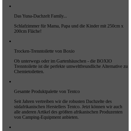
Das Yuna-Dachzelt Family...
Schlafzimmer für Mama, Papa und die Kinder mit 250cm x
200cm Fläche!
Trocken-Trenntoilette von Boxio
Ob unterwegs oder im Gartenhäuschen - die BOXIO
Trenntoilette ist die perfekte umweltfreundliche Alternative zu
Chemietoiletten.
Gesamte Produktpalette von Tentco
Seit Jahren vertreiben wir die robusten Dachzelte des
südafrikanischen Herstellers Tentco. Jetzt können wir auch
alle anderen Artikel des größten afrikanischen Produzenten
von Camping-Equipment anbieten.