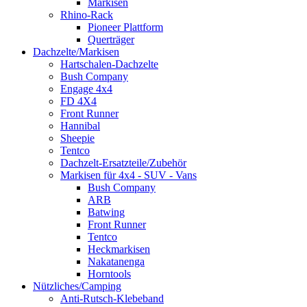
Markisen
Rhino-Rack
Pioneer Plattform
Querträger
Dachzelte/Markisen
Hartschalen-Dachzelte
Bush Company
Engage 4x4
FD 4X4
Front Runner
Hannibal
Sheepie
Tentco
Dachzelt-Ersatzteile/Zubehör
Markisen für 4x4 - SUV - Vans
Bush Company
ARB
Batwing
Front Runner
Tentco
Heckmarkisen
Nakatanenga
Horntools
Nützliches/Camping
Anti-Rutsch-Klebeband