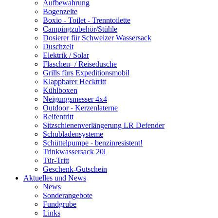
Aufbewahrung
Bogenzelte
Boxio - Toilet - Trenntoilette
Campingzubehör/Stühle
Dosierer für Schweizer Wassersack
Duschzelt
Elektrik / Solar
Flaschen- / Reisedusche
Grills fürs Expeditionsmobil
Klappbarer Hecktritt
Kühlboxen
Neigungsmesser 4x4
Outdoor - Kerzenlaterne
Reifentritt
Sitzschienenverlängerung LR Defender
Schubladensysteme
Schüttelpumpe - benzinresistent!
Trinkwassersack 20l
Tür-Tritt
Geschenk-Gutschein
Aktuelles und News
News
Sonderangebote
Fundgrube
Links