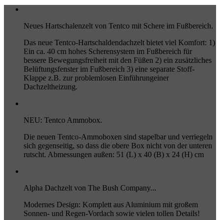
Neues Hartschalenzelt von Tentco mit Schere im Fußbereich.
Das neue Tentco-Hartschaldendachzelt bietet viel Komfort: 1)
Ein ca. 40 cm hohes Scherensystem im Fußbereich für
bessere Bewegungsfreiheit mit den Füßen 2) ein zusätzliches
Belüftungsfenster im Fußbereich 3) eine separate Stoff-
Klappe z.B. zur problemlosen Einführungeiner
Dachzeltheizung.
NEU: Tentco Ammobox.
Die neuen Tentco-Ammoboxen sind stapelbar und verriegeln
sich gegenseitig, so dass die obere Box nicht von der unteren
rutscht. Abmessungen außen: 51 (L) x 40 (B) x 24 (H) cm
Alpha Dachzelt von The Bush Company...
Modernes Design: Komplett aus Aluminium mit großem
Sonnen- und Regen-Vordach sowie vielen tollen Details!