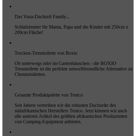
Das Yuna-Dachzelt Family...
Schlafzimmer für Mama, Papa und die Kinder mit 250cm x
200cm Fläche!
Trocken-Trenntoilette von Boxio
Ob unterwegs oder im Gartenhäuschen - die BOXIO
Trenntoilette ist die perfekte umweltfreundliche Alternative zu
Chemietoiletten.
Gesamte Produktpalette von Tentco
Seit Jahren vertreiben wir die robusten Dachzelte des
südafrikanischen Herstellers Tentco. Jetzt können wir auch
alle anderen Artikel des größten afrikanischen Produzenten
von Camping-Equipment anbieten.