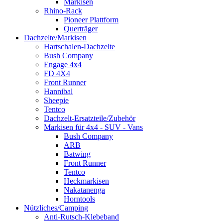
Markisen
Rhino-Rack
Pioneer Plattform
Querträger
Dachzelte/Markisen
Hartschalen-Dachzelte
Bush Company
Engage 4x4
FD 4X4
Front Runner
Hannibal
Sheepie
Tentco
Dachzelt-Ersatzteile/Zubehör
Markisen für 4x4 - SUV - Vans
Bush Company
ARB
Batwing
Front Runner
Tentco
Heckmarkisen
Nakatanenga
Horntools
Nützliches/Camping
Anti-Rutsch-Klebeband