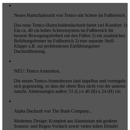
Neues Hartschalenzelt von Tentco mit Schere im Fußbereich.
Das neue Tentco-Hartschaldendachzelt bietet viel Komfort: 1)
Ein ca. 40 cm hohes Scherensystem im Fußbereich für
bessere Bewegungsfreiheit mit den Füßen 2) ein zusätzliches
Belüftungsfenster im Fußbereich 3) eine separate Stoff-
Klappe z.B. zur problemlosen Einführungeiner
Dachzeltheizung.
NEU: Tentco Ammobox.
Die neuen Tentco-Ammoboxen sind stapelbar und verriegeln
sich gegenseitig, so dass die obere Box nicht von der unteren
rutscht. Abmessungen außen: 51 (L) x 40 (B) x 24 (H) cm
Alpha Dachzelt von The Bush Company...
Modernes Design: Komplett aus Aluminium mit großem
Sonnen- und Regen-Vordach sowie vielen tollen Details!