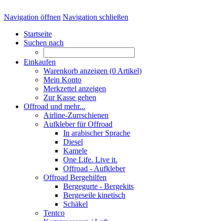
Navigation öffnen
Navigation schließen
Startseite
Suchen nach
Einkaufen
Warenkorb anzeigen (
0
Artikel)
Mein Konto
Merkzettel anzeigen
Zur Kasse gehen
Offroad und mehr...
Airline-Zurrschienen
Aufkleber für Offroad
In arabischer Sprache
Diesel
Kamele
One Life. Live it.
Offroad - Aufkleber
Offroad Bergehilfen
Bergegurte - Bergekits
Bergeseile kinetisch
Schäkel
Tentco