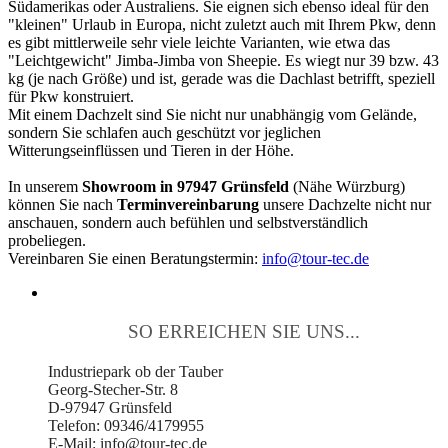
Südamerikas oder Australiens. Sie eignen sich ebenso ideal für den
"kleinen" Urlaub in Europa, nicht zuletzt auch mit Ihrem Pkw, denn
es gibt mittlerweile sehr viele leichte Varianten, wie etwa das
"Leichtgewicht" Jimba-Jimba von Sheepie. Es wiegt nur 39 bzw. 43
kg (je nach Größe) und ist, gerade was die Dachlast betrifft, speziell
für Pkw konstruiert.
Mit einem Dachzelt sind Sie nicht nur unabhängig vom Gelände,
sondern Sie schlafen auch geschützt vor jeglichen
Witterungseinflüssen und Tieren in der Höhe.
In unserem
Showroom in 97947 Grünsfeld
(Nähe Würzburg)
können Sie nach
Terminvereinbarung
unsere Dachzelte nicht nur
anschauen, sondern auch befühlen und selbstverständlich
probeliegen.
Vereinbaren Sie einen Beratungstermin:
info@tour-tec.de
SO ERREICHEN SIE UNS...
Industriepark ob der Tauber
Georg-Stecher-Str. 8
D-97947 Grünsfeld
Telefon: 09346/4179955
E-Mail: info@tour-tec.de