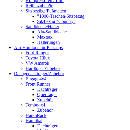
Kompressoren / Luft
Reifenzubehör
Sitzbezüge/Fußmatten
"1000-Taschen-Sitzbezug"
Sitzbezug "Country"
Sandbleche/Halter
Alu-Sandbleche
Maxtrax
Halterungen
Alu-Hardtops für Pick-ups
Ford Ranger
Toyota Hilux
VW Amarok
Hardtop - Zubehör
Dachgepäckträger/Zubehör
Engage4x4
Front Runner
Dachträger
Querträger
Zubehör
Tembo4x4
Zubehör
HandiRack
Hannibal
Dachträger