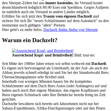
den Sheepie-Zelten bei uns
immer kostenlos
, ihr Versand kostet
deutschlandweit lediglich 89.90 Euro mit Spedition. Gegen Aufpreis
ist natürlich auch ein Versand in andere Länder möglich.
Erfüllen Sie sich jetzt den
Traum vom eigenen Dachzelt
und
sichern Sie sich Ihr "neues Schlafzimmer auf dem Autodach" zu den
momentan noch gültigen "alten" Preisen.
Hier geht's zu mehr Infos:
Dachzelt Jimba Jimba von Sheepie
Warum ein Dachzelt?
Ausreichend Kopf- und Beinfreiheit!
Bild: tour-tec
Seit Mitte der 1980er Jahre reisen wir selbst weltweit mit
Dachzelt
.
Es eignet sich hervorragend als Unterkunft, da der Auf- als auch der
Abbau jeweils schnell erledigt ist und Sie bei der Standortwahl Ihres
Übernachtungsplatzes sehr flexibel sind.
Innerhalb von wenigen Minuten bauen Sie ihr komplettes
Schlafzimmer auf dem Dach Ihres Autos (oder Anhängers) auf und
haben auch noch Ihre eigene Matratze, das eigene Kopfkissen und
Ihren eigenen Schlafsack oder Ihre Bettdecke bereits fertig im Zelt
gerichtet.
Dachzelte bewähren sich bereits seit Jahrzehnten nicht nur bei
Sahara-Expeditionen, Afrika-Durchquerungen oder auf den Pisten