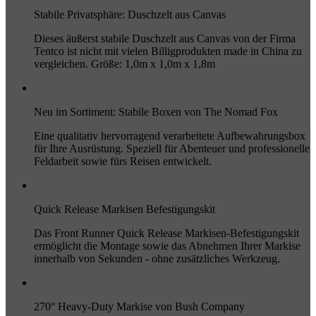
Stabile Privatsphäre: Duschzelt aus Canvas
Dieses äußerst stabile Duschzelt aus Canvas von der Firma
Tentco ist nicht mit vielen Billigprodukten made in China zu
vergleichen. Größe: 1,0m x 1,0m x 1,8m
Neu im Sortiment: Stabile Boxen von The Nomad Fox
Eine qualitativ hervorragend verarbeitete Aufbewahrungsbox
für Ihre Ausrüstung. Speziell für Abenteuer und professionelle
Feldarbeit sowie fürs Reisen entwickelt.
Quick Release Markisen Befestigungskit
Das Front Runner Quick Release Markisen-Befestigungskit
ermöglicht die Montage sowie das Abnehmen Ihrer Markise
innerhalb von Sekunden - ohne zusätzliches Werkzeug.
270° Heavy-Duty Markise von Bush Company