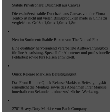
Stabile Privatsphäre: Duschzelt aus Canvas
Dieses äußerst stabile Duschzelt aus Canvas von der Firma
Tentco ist nicht mit vielen Billigprodukten made in China zu
vergleichen. Größe: 1,0m x 1,0m x 1,8m
Neu im Sortiment: Stabile Boxen von The Nomad Fox
Eine qualitativ hervorragend verarbeitete Aufbewahrungsbox
für Ihre Ausrüstung. Speziell für Abenteuer und professionelle
Feldarbeit sowie fürs Reisen entwickelt.
Quick Release Markisen Befestigungskit
Das Front Runner Quick Release Markisen-Befestigungskit
ermöglicht die Montage sowie das Abnehmen Ihrer Markise
innerhalb von Sekunden - ohne zusätzliches Werkzeug.
270° Heavy-Duty Markise von Bush Company