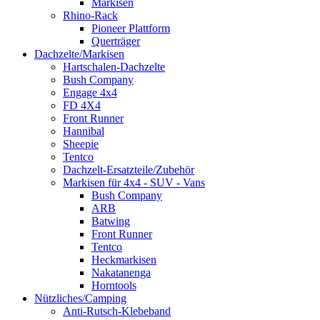
Markisen
Rhino-Rack
Pioneer Plattform
Querträger
Dachzelte/Markisen
Hartschalen-Dachzelte
Bush Company
Engage 4x4
FD 4X4
Front Runner
Hannibal
Sheepie
Tentco
Dachzelt-Ersatzteile/Zubehör
Markisen für 4x4 - SUV - Vans
Bush Company
ARB
Batwing
Front Runner
Tentco
Heckmarkisen
Nakatanenga
Horntools
Nützliches/Camping
Anti-Rutsch-Klebeband