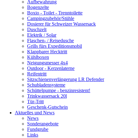
Aufbewahrung
Bogenzelte
Boxio - Toilet - Trenntoilette
Campingzubehör/Stühle
Dosierer für Schweizer Wassersack
Duschzelt
Elektrik / Solar
Flaschen- / Reisedusche
Grills fürs Expeditionsmobil
Klappbarer Hecktritt
Kühlboxen
Neigungsmesser 4x4
Outdoor - Kerzenlaterne
Reifentritt
Sitzschienenverlängerung LR Defender
Schubladensysteme
Schüttelpumpe - benzinresistent!
Trinkwassersack 20l
Tür-Tritt
Geschenk-Gutschein
Aktuelles und News
News
Sonderangebote
Fundgrube
Links