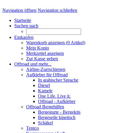
Navigation öffnen
Navigation schließen
Startseite
Suchen nach
Einkaufen
Warenkorb anzeigen (
0
Artikel)
Mein Konto
Merkzettel anzeigen
Zur Kasse gehen
Offroad und mehr...
Airline-Zurrschienen
Aufkleber für Offroad
In arabischer Sprache
Diesel
Kamele
One Life. Live it.
Offroad - Aufkleber
Offroad Bergehilfen
Bergegurte - Bergekits
Bergeseile kinetisch
Schäkel
Tentco