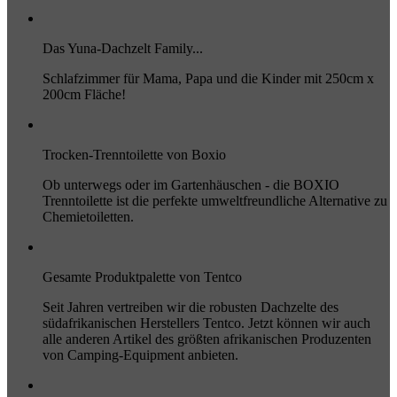
Das Yuna-Dachzelt Family...
Schlafzimmer für Mama, Papa und die Kinder mit 250cm x
200cm Fläche!
Trocken-Trenntoilette von Boxio
Ob unterwegs oder im Gartenhäuschen - die BOXIO
Trenntoilette ist die perfekte umweltfreundliche Alternative zu
Chemietoiletten.
Gesamte Produktpalette von Tentco
Seit Jahren vertreiben wir die robusten Dachzelte des
südafrikanischen Herstellers Tentco. Jetzt können wir auch
alle anderen Artikel des größten afrikanischen Produzenten
von Camping-Equipment anbieten.