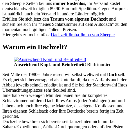
den Sheepie-Zelten bei uns
immer kostenlos
, ihr Versand kostet
deutschlandweit lediglich 89.90 Euro mit Spedition. Gegen Aufpreis
ist natürlich auch ein Versand in andere Länder möglich.
Erfüllen Sie sich jetzt den
Traum vom eigenen Dachzelt
und
sichern Sie sich Ihr "neues Schlafzimmer auf dem Autodach" zu den
momentan noch gültigen "alten" Preisen.
Hier geht's zu mehr Infos:
Dachzelt Jimba Jimba von Sheepie
Warum ein Dachzelt?
Ausreichend Kopf- und Beinfreiheit!
Bild: tour-tec
Seit Mitte der 1980er Jahre reisen wir selbst weltweit mit
Dachzelt
.
Es eignet sich hervorragend als Unterkunft, da der Auf- als auch der
Abbau jeweils schnell erledigt ist und Sie bei der Standortwahl Ihres
Übernachtungsplatzes sehr flexibel sind.
Innerhalb von wenigen Minuten bauen Sie ihr komplettes
Schlafzimmer auf dem Dach Ihres Autos (oder Anhängers) auf und
haben auch noch Ihre eigene Matratze, das eigene Kopfkissen und
Ihren eigenen Schlafsack oder Ihre Bettdecke bereits fertig im Zelt
gerichtet.
Dachzelte bewähren sich bereits seit Jahrzehnten nicht nur bei
Sahara-Expeditionen, Afrika-Durchquerungen oder auf den Pisten