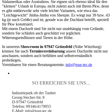
Südamerikas oder Australiens. Sie eignen sich ebenso ideal für den
"kleinen" Urlaub in Europa, nicht zuletzt auch mit Ihrem Pkw, denn
es gibt mittlerweile sehr viele leichte Varianten, wie etwa das
"Leichtgewicht" Jimba-Jimba von Sheepie. Es wiegt nur 39 bzw. 43
kg (je nach Größe) und ist, gerade was die Dachlast betrifft, speziell
für Pkw konstruiert.
Mit einem Dachzelt sind Sie nicht nur unabhängig vom Gelände,
sondern Sie schlafen auch geschützt vor jeglichen
Witterungseinflüssen und Tieren in der Höhe.
In unserem
Showroom in 97947 Grünsfeld
(Nähe Würzburg)
können Sie nach
Terminvereinbarung
unsere Dachzelte nicht nur
anschauen, sondern auch befühlen und selbstverständlich
probeliegen.
Vereinbaren Sie einen Beratungstermin:
info@tour-tec.de
SO ERREICHEN SIE UNS...
Industriepark ob der Tauber
Georg-Stecher-Str. 8
D-97947 Grünsfeld
Telefon: 09346/4179955
E-Mail: info@tour-tec.de