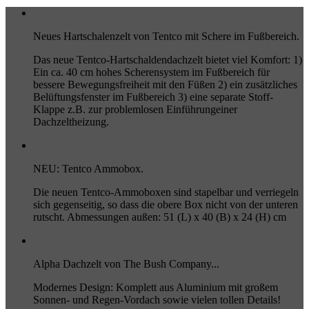
Neues Hartschalenzelt von Tentco mit Schere im Fußbereich.
Das neue Tentco-Hartschaldendachzelt bietet viel Komfort: 1)
Ein ca. 40 cm hohes Scherensystem im Fußbereich für
bessere Bewegungsfreiheit mit den Füßen 2) ein zusätzliches
Belüftungsfenster im Fußbereich 3) eine separate Stoff-
Klappe z.B. zur problemlosen Einführungeiner
Dachzeltheizung.
NEU: Tentco Ammobox.
Die neuen Tentco-Ammoboxen sind stapelbar und verriegeln
sich gegenseitig, so dass die obere Box nicht von der unteren
rutscht. Abmessungen außen: 51 (L) x 40 (B) x 24 (H) cm
Alpha Dachzelt von The Bush Company...
Modernes Design: Komplett aus Aluminium mit großem
Sonnen- und Regen-Vordach sowie vielen tollen Details!