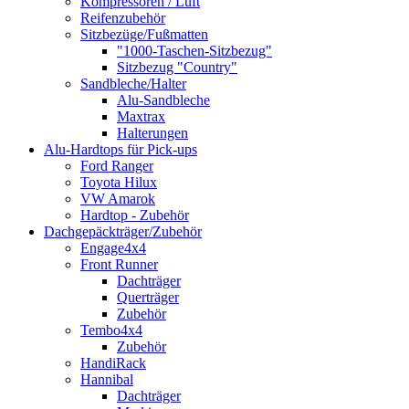
Kompressoren / Luft
Reifenzubehör
Sitzbezüge/Fußmatten
"1000-Taschen-Sitzbezug"
Sitzbezug "Country"
Sandbleche/Halter
Alu-Sandbleche
Maxtrax
Halterungen
Alu-Hardtops für Pick-ups
Ford Ranger
Toyota Hilux
VW Amarok
Hardtop - Zubehör
Dachgepäckträger/Zubehör
Engage4x4
Front Runner
Dachträger
Querträger
Zubehör
Tembo4x4
Zubehör
HandiRack
Hannibal
Dachträger