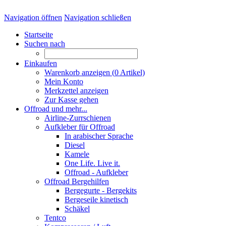
Navigation öffnen
Navigation schließen
Startseite
Suchen nach
Einkaufen
Warenkorb anzeigen (
0
Artikel)
Mein Konto
Merkzettel anzeigen
Zur Kasse gehen
Offroad und mehr...
Airline-Zurrschienen
Aufkleber für Offroad
In arabischer Sprache
Diesel
Kamele
One Life. Live it.
Offroad - Aufkleber
Offroad Bergehilfen
Bergegurte - Bergekits
Bergeseile kinetisch
Schäkel
Tentco