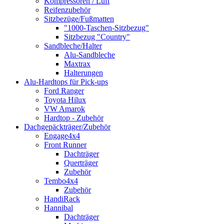
Kompressoren / Luft
Reifenzubehör
Sitzbezüge/Fußmatten
"1000-Taschen-Sitzbezug"
Sitzbezug "Country"
Sandbleche/Halter
Alu-Sandbleche
Maxtrax
Halterungen
Alu-Hardtops für Pick-ups
Ford Ranger
Toyota Hilux
VW Amarok
Hardtop - Zubehör
Dachgepäckträger/Zubehör
Engage4x4
Front Runner
Dachträger
Querträger
Zubehör
Tembo4x4
Zubehör
HandiRack
Hannibal
Dachträger