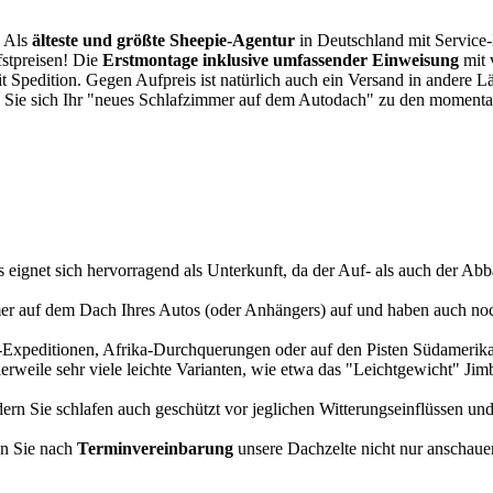
. Als
älteste und größte Sheepie-Agentur
in Deutschland mit Service-P
fstpreisen! Die
Erstmontage inklusive umfassender Einweisung
mit 
it Spedition. Gegen Aufpreis ist natürlich auch ein Versand in andere 
 Sie sich Ihr "neues Schlafzimmer auf dem Autodach" zu den momentan
s eignet sich hervorragend als Unterkunft, da der Auf- als auch der Abba
r auf dem Dach Ihres Autos (oder Anhängers) auf und haben auch noch
a-Expeditionen, Afrika-Durchquerungen oder auf den Pisten Südamerikas
tlerweile sehr viele leichte Varianten, wie etwa das "Leichtgewicht" J
rn Sie schlafen auch geschützt vor jeglichen Witterungseinflüssen und
n Sie nach
Terminvereinbarung
unsere Dachzelte nicht nur anschauen