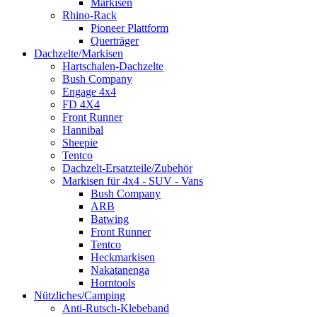
Markisen
Rhino-Rack
Pioneer Plattform
Querträger
Dachzelte/Markisen
Hartschalen-Dachzelte
Bush Company
Engage 4x4
FD 4X4
Front Runner
Hannibal
Sheepie
Tentco
Dachzelt-Ersatzteile/Zubehör
Markisen für 4x4 - SUV - Vans
Bush Company
ARB
Batwing
Front Runner
Tentco
Heckmarkisen
Nakatanenga
Horntools
Nützliches/Camping
Anti-Rutsch-Klebeband