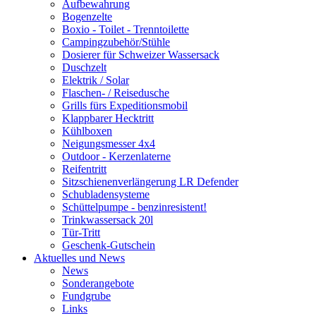
Aufbewahrung
Bogenzelte
Boxio - Toilet - Trenntoilette
Campingzubehör/Stühle
Dosierer für Schweizer Wassersack
Duschzelt
Elektrik / Solar
Flaschen- / Reisedusche
Grills fürs Expeditionsmobil
Klappbarer Hecktritt
Kühlboxen
Neigungsmesser 4x4
Outdoor - Kerzenlaterne
Reifentritt
Sitzschienenverlängerung LR Defender
Schubladensysteme
Schüttelpumpe - benzinresistent!
Trinkwassersack 20l
Tür-Tritt
Geschenk-Gutschein
Aktuelles und News
News
Sonderangebote
Fundgrube
Links