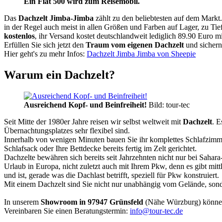
Ein Fiat 500 wird zum Reisemobil.
Das
Dachzelt
Jimba-Jimba
zählt zu den beliebtesten auf dem Markt
in der Regel auch meist in allen Größen und Farben auf Lager, zu Tie
kostenlos
, ihr Versand kostet deutschlandweit lediglich 89.90 Euro m
Erfüllen Sie sich jetzt den
Traum vom eigenen Dachzelt
und sichern
Hier geht's zu mehr Infos:
Dachzelt Jimba Jimba von Sheepie
Warum ein Dachzelt?
Ausreichend Kopf- und Beinfreiheit!
Bild: tour-tec
Seit Mitte der 1980er Jahre reisen wir selbst weltweit mit
Dachzelt
. E
Übernachtungsplatzes sehr flexibel sind.
Innerhalb von wenigen Minuten bauen Sie ihr komplettes Schlafzimme
Schlafsack oder Ihre Bettdecke bereits fertig im Zelt gerichtet.
Dachzelte bewähren sich bereits seit Jahrzehnten nicht nur bei Sahar
Urlaub in Europa, nicht zuletzt auch mit Ihrem Pkw, denn es gibt mit
und ist, gerade was die Dachlast betrifft, speziell für Pkw konstruiert.
Mit einem Dachzelt sind Sie nicht nur unabhängig vom Gelände, sonde
In unserem
Showroom in 97947 Grünsfeld
(Nähe Würzburg) könne
Vereinbaren Sie einen Beratungstermin:
info@tour-tec.de