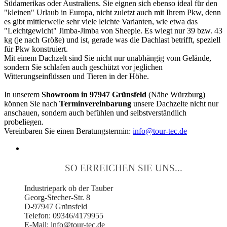
Südamerikas oder Australiens. Sie eignen sich ebenso ideal für den
"kleinen" Urlaub in Europa, nicht zuletzt auch mit Ihrem Pkw, denn
es gibt mittlerweile sehr viele leichte Varianten, wie etwa das
"Leichtgewicht" Jimba-Jimba von Sheepie. Es wiegt nur 39 bzw. 43
kg (je nach Größe) und ist, gerade was die Dachlast betrifft, speziell
für Pkw konstruiert.
Mit einem Dachzelt sind Sie nicht nur unabhängig vom Gelände,
sondern Sie schlafen auch geschützt vor jeglichen
Witterungseinflüssen und Tieren in der Höhe.
In unserem
Showroom in 97947 Grünsfeld
(Nähe Würzburg)
können Sie nach
Terminvereinbarung
unsere Dachzelte nicht nur
anschauen, sondern auch befühlen und selbstverständlich
probeliegen.
Vereinbaren Sie einen Beratungstermin:
info@tour-tec.de
SO ERREICHEN SIE UNS...
Industriepark ob der Tauber
Georg-Stecher-Str. 8
D-97947 Grünsfeld
Telefon: 09346/4179955
E-Mail: info@tour-tec.de