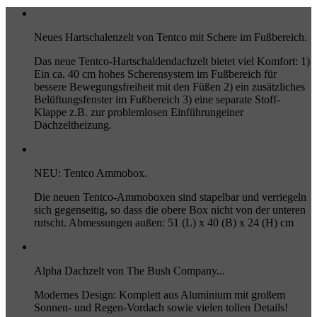
Neues Hartschalenzelt von Tentco mit Schere im Fußbereich.
Das neue Tentco-Hartschaldendachzelt bietet viel Komfort: 1)
Ein ca. 40 cm hohes Scherensystem im Fußbereich für
bessere Bewegungsfreiheit mit den Füßen 2) ein zusätzliches
Belüftungsfenster im Fußbereich 3) eine separate Stoff-
Klappe z.B. zur problemlosen Einführungeiner
Dachzeltheizung.
NEU: Tentco Ammobox.
Die neuen Tentco-Ammoboxen sind stapelbar und verriegeln
sich gegenseitig, so dass die obere Box nicht von der unteren
rutscht. Abmessungen außen: 51 (L) x 40 (B) x 24 (H) cm
Alpha Dachzelt von The Bush Company...
Modernes Design: Komplett aus Aluminium mit großem
Sonnen- und Regen-Vordach sowie vielen tollen Details!