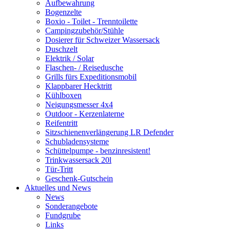
Aufbewahrung
Bogenzelte
Boxio - Toilet - Trenntoilette
Campingzubehör/Stühle
Dosierer für Schweizer Wassersack
Duschzelt
Elektrik / Solar
Flaschen- / Reisedusche
Grills fürs Expeditionsmobil
Klappbarer Hecktritt
Kühlboxen
Neigungsmesser 4x4
Outdoor - Kerzenlaterne
Reifentritt
Sitzschienenverlängerung LR Defender
Schubladensysteme
Schüttelpumpe - benzinresistent!
Trinkwassersack 20l
Tür-Tritt
Geschenk-Gutschein
Aktuelles und News
News
Sonderangebote
Fundgrube
Links