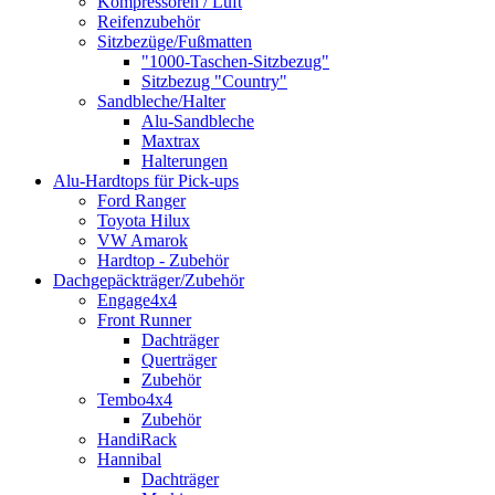
Kompressoren / Luft
Reifenzubehör
Sitzbezüge/Fußmatten
"1000-Taschen-Sitzbezug"
Sitzbezug "Country"
Sandbleche/Halter
Alu-Sandbleche
Maxtrax
Halterungen
Alu-Hardtops für Pick-ups
Ford Ranger
Toyota Hilux
VW Amarok
Hardtop - Zubehör
Dachgepäckträger/Zubehör
Engage4x4
Front Runner
Dachträger
Querträger
Zubehör
Tembo4x4
Zubehör
HandiRack
Hannibal
Dachträger