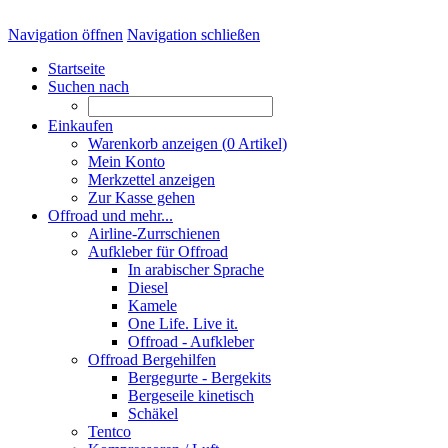
Navigation öffnen
Navigation schließen
Startseite
Suchen nach
Einkaufen
Warenkorb anzeigen (
0
Artikel)
Mein Konto
Merkzettel anzeigen
Zur Kasse gehen
Offroad und mehr...
Airline-Zurrschienen
Aufkleber für Offroad
In arabischer Sprache
Diesel
Kamele
One Life. Live it.
Offroad - Aufkleber
Offroad Bergehilfen
Bergegurte - Bergekits
Bergeseile kinetisch
Schäkel
Tentco