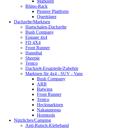
Markisen
Rhino-Rack
Pioneer Plattform
Querträger
Dachzelte/Markisen
Hartschalen-Dachzelte
Bush Company
Engage 4x4
FD 4X4
Front Runner
Hannibal
Sheepie
Tentco
Dachzelt-Ersatzteile/Zubehör
Markisen für 4x4 - SUV - Vans
Bush Company
ARB
Batwing
Front Runner
Tentco
Heckmarkisen
Nakatanenga
Horntools
Nützliches/Camping
Anti-Rutsch-Klebeband