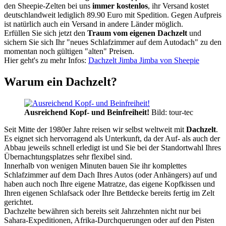
den Sheepie-Zelten bei uns
immer kostenlos
, ihr Versand kostet
deutschlandweit lediglich 89.90 Euro mit Spedition. Gegen Aufpreis
ist natürlich auch ein Versand in andere Länder möglich.
Erfüllen Sie sich jetzt den
Traum vom eigenen Dachzelt
und
sichern Sie sich Ihr "neues Schlafzimmer auf dem Autodach" zu den
momentan noch gültigen "alten" Preisen.
Hier geht's zu mehr Infos:
Dachzelt Jimba Jimba von Sheepie
Warum ein Dachzelt?
Ausreichend Kopf- und Beinfreiheit!
Bild: tour-tec
Seit Mitte der 1980er Jahre reisen wir selbst weltweit mit
Dachzelt
.
Es eignet sich hervorragend als Unterkunft, da der Auf- als auch der
Abbau jeweils schnell erledigt ist und Sie bei der Standortwahl Ihres
Übernachtungsplatzes sehr flexibel sind.
Innerhalb von wenigen Minuten bauen Sie ihr komplettes
Schlafzimmer auf dem Dach Ihres Autos (oder Anhängers) auf und
haben auch noch Ihre eigene Matratze, das eigene Kopfkissen und
Ihren eigenen Schlafsack oder Ihre Bettdecke bereits fertig im Zelt
gerichtet.
Dachzelte bewähren sich bereits seit Jahrzehnten nicht nur bei
Sahara-Expeditionen, Afrika-Durchquerungen oder auf den Pisten