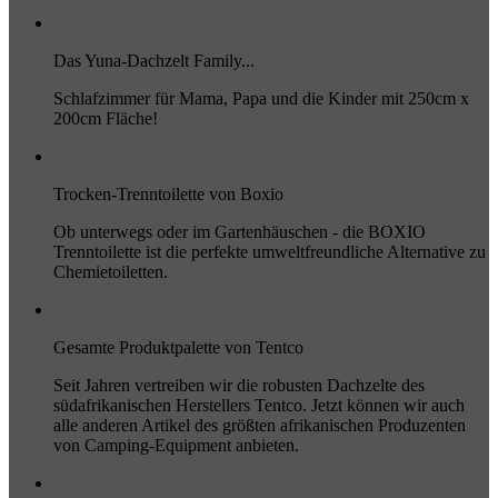
Das Yuna-Dachzelt Family...
Schlafzimmer für Mama, Papa und die Kinder mit 250cm x
200cm Fläche!
Trocken-Trenntoilette von Boxio
Ob unterwegs oder im Gartenhäuschen - die BOXIO
Trenntoilette ist die perfekte umweltfreundliche Alternative zu
Chemietoiletten.
Gesamte Produktpalette von Tentco
Seit Jahren vertreiben wir die robusten Dachzelte des
südafrikanischen Herstellers Tentco. Jetzt können wir auch
alle anderen Artikel des größten afrikanischen Produzenten
von Camping-Equipment anbieten.