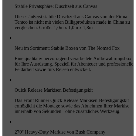
Stabile Privatsphäre: Duschzelt aus Canvas
Dieses äußerst stabile Duschzelt aus Canvas von der Firma
Tentco ist nicht mit vielen Billigprodukten made in China zu
vergleichen. Größe: 1,0m x 1,0m x 1,8m
Neu im Sortiment: Stabile Boxen von The Nomad Fox
Eine qualitativ hervorragend verarbeitete Aufbewahrungsbox
für Ihre Ausrüstung. Speziell für Abenteuer und professionelle
Feldarbeit sowie fürs Reisen entwickelt.
Quick Release Markisen Befestigungskit
Das Front Runner Quick Release Markisen-Befestigungskit
ermöglicht die Montage sowie das Abnehmen Ihrer Markise
innerhalb von Sekunden - ohne zusätzliches Werkzeug.
270° Heavy-Duty Markise von Bush Company