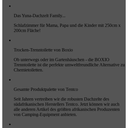
Das Yuna-Dachzelt Family...
Schlafzimmer für Mama, Papa und die Kinder mit 250cm x
200cm Fläche!
Trocken-Trenntoilette von Boxio
Ob unterwegs oder im Gartenhäuschen - die BOXIO
Trenntoilette ist die perfekte umweltfreundliche Alternative zu
Chemietoiletten.
Gesamte Produktpalette von Tentco
Seit Jahren vertreiben wir die robusten Dachzelte des
südafrikanischen Herstellers Tentco. Jetzt können wir auch
alle anderen Artikel des größten afrikanischen Produzenten
von Camping-Equipment anbieten.