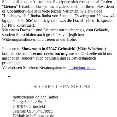
Südamerikas oder Australiens. Sie eignen sich ebenso ideal für den
"kleinen" Urlaub in Europa, nicht zuletzt auch mit Ihrem Pkw, denn
es gibt mittlerweile sehr viele leichte Varianten, wie etwa das
"Leichtgewicht" Jimba-Jimba von Sheepie. Es wiegt nur 39 bzw. 43
kg (je nach Größe) und ist, gerade was die Dachlast betrifft, speziell
für Pkw konstruiert.
Mit einem Dachzelt sind Sie nicht nur unabhängig vom Gelände,
sondern Sie schlafen auch geschützt vor jeglichen
Witterungseinflüssen und Tieren in der Höhe.
In unserem
Showroom in 97947 Grünsfeld
(Nähe Würzburg)
können Sie nach
Terminvereinbarung
unsere Dachzelte nicht nur
anschauen, sondern auch befühlen und selbstverständlich
probeliegen.
Vereinbaren Sie einen Beratungstermin:
info@tour-tec.de
SO ERREICHEN SIE UNS...
Industriepark ob der Tauber
Georg-Stecher-Str. 8
D-97947 Grünsfeld
Telefon: 09346/4179955
E-Mail: info@tour-tec.de