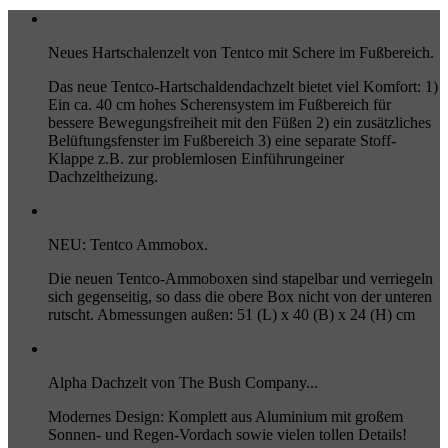
Neues Hartschalenzelt von Tentco mit Schere im Fußbereich.
Das neue Tentco-Hartschaldendachzelt bietet viel Komfort: 1)
Ein ca. 40 cm hohes Scherensystem im Fußbereich für
bessere Bewegungsfreiheit mit den Füßen 2) ein zusätzliches
Belüftungsfenster im Fußbereich 3) eine separate Stoff-
Klappe z.B. zur problemlosen Einführungeiner
Dachzeltheizung.
NEU: Tentco Ammobox.
Die neuen Tentco-Ammoboxen sind stapelbar und verriegeln
sich gegenseitig, so dass die obere Box nicht von der unteren
rutscht. Abmessungen außen: 51 (L) x 40 (B) x 24 (H) cm
Alpha Dachzelt von The Bush Company...
Modernes Design: Komplett aus Aluminium mit großem
Sonnen- und Regen-Vordach sowie vielen tollen Details!