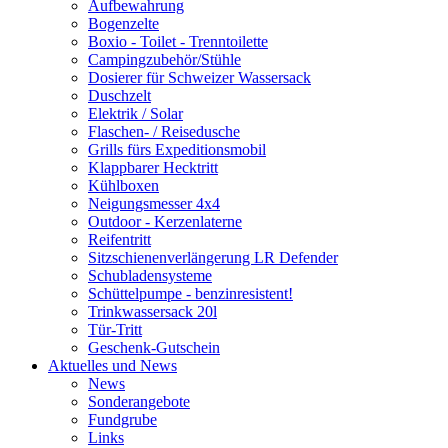
Aufbewahrung
Bogenzelte
Boxio - Toilet - Trenntoilette
Campingzubehör/Stühle
Dosierer für Schweizer Wassersack
Duschzelt
Elektrik / Solar
Flaschen- / Reisedusche
Grills fürs Expeditionsmobil
Klappbarer Hecktritt
Kühlboxen
Neigungsmesser 4x4
Outdoor - Kerzenlaterne
Reifentritt
Sitzschienenverlängerung LR Defender
Schubladensysteme
Schüttelpumpe - benzinresistent!
Trinkwassersack 20l
Tür-Tritt
Geschenk-Gutschein
Aktuelles und News
News
Sonderangebote
Fundgrube
Links