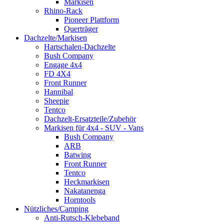
Markisen
Rhino-Rack
Pioneer Plattform
Querträger
Dachzelte/Markisen
Hartschalen-Dachzelte
Bush Company
Engage 4x4
FD 4X4
Front Runner
Hannibal
Sheepie
Tentco
Dachzelt-Ersatzteile/Zubehör
Markisen für 4x4 - SUV - Vans
Bush Company
ARB
Batwing
Front Runner
Tentco
Heckmarkisen
Nakatanenga
Horntools
Nützliches/Camping
Anti-Rutsch-Klebeband