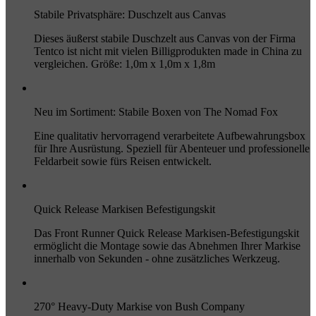
Stabile Privatsphäre: Duschzelt aus Canvas
Dieses äußerst stabile Duschzelt aus Canvas von der Firma
Tentco ist nicht mit vielen Billigprodukten made in China zu
vergleichen. Größe: 1,0m x 1,0m x 1,8m
Neu im Sortiment: Stabile Boxen von The Nomad Fox
Eine qualitativ hervorragend verarbeitete Aufbewahrungsbox
für Ihre Ausrüstung. Speziell für Abenteuer und professionelle
Feldarbeit sowie fürs Reisen entwickelt.
Quick Release Markisen Befestigungskit
Das Front Runner Quick Release Markisen-Befestigungskit
ermöglicht die Montage sowie das Abnehmen Ihrer Markise
innerhalb von Sekunden - ohne zusätzliches Werkzeug.
270° Heavy-Duty Markise von Bush Company