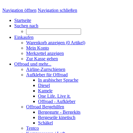
Navigation öffnen
Navigation schließen
Startseite
Suchen nach
Einkaufen
Warenkorb anzeigen (
0
Artikel)
Mein Konto
Merkzettel anzeigen
Zur Kasse gehen
Offroad und mehr...
Airline-Zurrschienen
Aufkleber für Offroad
In arabischer Sprache
Diesel
Kamele
One Life. Live it.
Offroad - Aufkleber
Offroad Bergehilfen
Bergegurte - Bergekits
Bergeseile kinetisch
Schäkel
Tentco