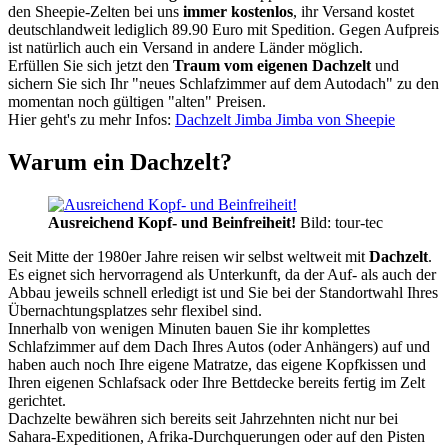
den Sheepie-Zelten bei uns
immer kostenlos
, ihr Versand kostet
deutschlandweit lediglich 89.90 Euro mit Spedition. Gegen Aufpreis
ist natürlich auch ein Versand in andere Länder möglich.
Erfüllen Sie sich jetzt den
Traum vom eigenen Dachzelt
und
sichern Sie sich Ihr "neues Schlafzimmer auf dem Autodach" zu den
momentan noch gültigen "alten" Preisen.
Hier geht's zu mehr Infos:
Dachzelt Jimba Jimba von Sheepie
Warum ein Dachzelt?
Ausreichend Kopf- und Beinfreiheit!
Bild: tour-tec
Seit Mitte der 1980er Jahre reisen wir selbst weltweit mit
Dachzelt
.
Es eignet sich hervorragend als Unterkunft, da der Auf- als auch der
Abbau jeweils schnell erledigt ist und Sie bei der Standortwahl Ihres
Übernachtungsplatzes sehr flexibel sind.
Innerhalb von wenigen Minuten bauen Sie ihr komplettes
Schlafzimmer auf dem Dach Ihres Autos (oder Anhängers) auf und
haben auch noch Ihre eigene Matratze, das eigene Kopfkissen und
Ihren eigenen Schlafsack oder Ihre Bettdecke bereits fertig im Zelt
gerichtet.
Dachzelte bewähren sich bereits seit Jahrzehnten nicht nur bei
Sahara-Expeditionen, Afrika-Durchquerungen oder auf den Pisten