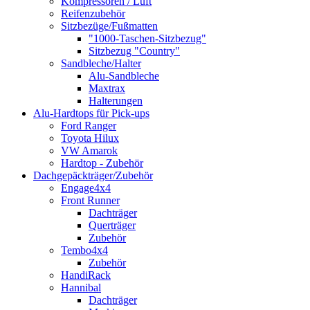
Kompressoren / Luft
Reifenzubehör
Sitzbezüge/Fußmatten
"1000-Taschen-Sitzbezug"
Sitzbezug "Country"
Sandbleche/Halter
Alu-Sandbleche
Maxtrax
Halterungen
Alu-Hardtops für Pick-ups
Ford Ranger
Toyota Hilux
VW Amarok
Hardtop - Zubehör
Dachgepäckträger/Zubehör
Engage4x4
Front Runner
Dachträger
Querträger
Zubehör
Tembo4x4
Zubehör
HandiRack
Hannibal
Dachträger