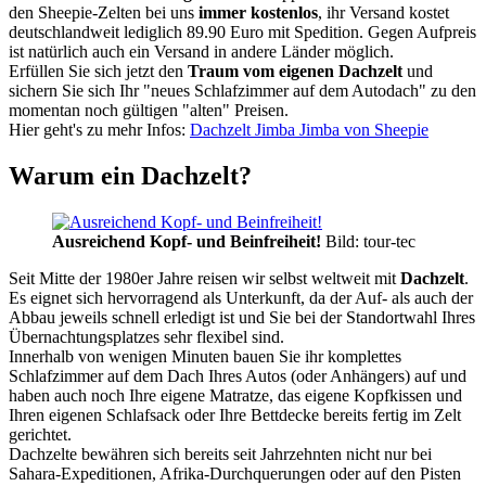
den Sheepie-Zelten bei uns
immer kostenlos
, ihr Versand kostet
deutschlandweit lediglich 89.90 Euro mit Spedition. Gegen Aufpreis
ist natürlich auch ein Versand in andere Länder möglich.
Erfüllen Sie sich jetzt den
Traum vom eigenen Dachzelt
und
sichern Sie sich Ihr "neues Schlafzimmer auf dem Autodach" zu den
momentan noch gültigen "alten" Preisen.
Hier geht's zu mehr Infos:
Dachzelt Jimba Jimba von Sheepie
Warum ein Dachzelt?
Ausreichend Kopf- und Beinfreiheit!
Bild: tour-tec
Seit Mitte der 1980er Jahre reisen wir selbst weltweit mit
Dachzelt
.
Es eignet sich hervorragend als Unterkunft, da der Auf- als auch der
Abbau jeweils schnell erledigt ist und Sie bei der Standortwahl Ihres
Übernachtungsplatzes sehr flexibel sind.
Innerhalb von wenigen Minuten bauen Sie ihr komplettes
Schlafzimmer auf dem Dach Ihres Autos (oder Anhängers) auf und
haben auch noch Ihre eigene Matratze, das eigene Kopfkissen und
Ihren eigenen Schlafsack oder Ihre Bettdecke bereits fertig im Zelt
gerichtet.
Dachzelte bewähren sich bereits seit Jahrzehnten nicht nur bei
Sahara-Expeditionen, Afrika-Durchquerungen oder auf den Pisten