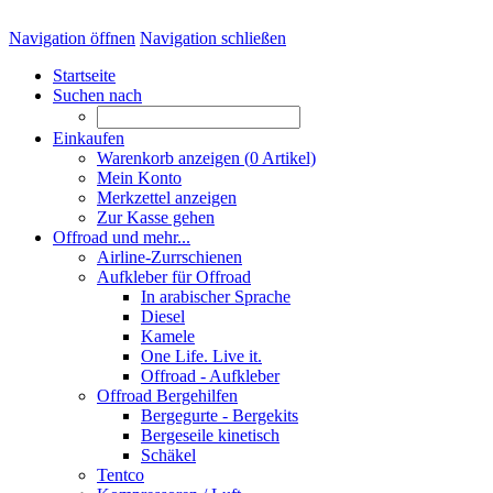
Navigation öffnen
Navigation schließen
Startseite
Suchen nach
Einkaufen
Warenkorb anzeigen (
0
Artikel)
Mein Konto
Merkzettel anzeigen
Zur Kasse gehen
Offroad und mehr...
Airline-Zurrschienen
Aufkleber für Offroad
In arabischer Sprache
Diesel
Kamele
One Life. Live it.
Offroad - Aufkleber
Offroad Bergehilfen
Bergegurte - Bergekits
Bergeseile kinetisch
Schäkel
Tentco