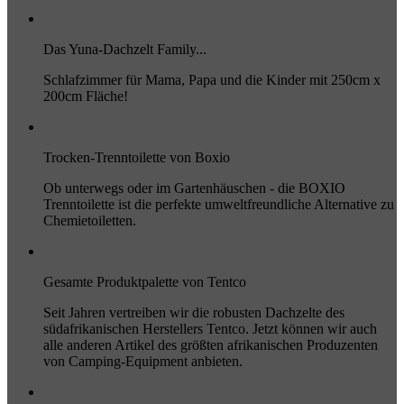
Das Yuna-Dachzelt Family...
Schlafzimmer für Mama, Papa und die Kinder mit 250cm x
200cm Fläche!
Trocken-Trenntoilette von Boxio
Ob unterwegs oder im Gartenhäuschen - die BOXIO
Trenntoilette ist die perfekte umweltfreundliche Alternative zu
Chemietoiletten.
Gesamte Produktpalette von Tentco
Seit Jahren vertreiben wir die robusten Dachzelte des
südafrikanischen Herstellers Tentco. Jetzt können wir auch
alle anderen Artikel des größten afrikanischen Produzenten
von Camping-Equipment anbieten.