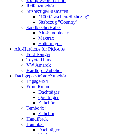
Kompressoren / Luft
Reifenzubehör
Sitzbezüge/Fußmatten
"1000-Taschen-Sitzbezug"
Sitzbezug "Country"
Sandbleche/Halter
Alu-Sandbleche
Maxtrax
Halterungen
Alu-Hardtops für Pick-ups
Ford Ranger
Toyota Hilux
VW Amarok
Hardtop - Zubehör
Dachgepäckträger/Zubehör
Engage4x4
Front Runner
Dachträger
Querträger
Zubehör
Tembo4x4
Zubehör
HandiRack
Hannibal
Dachträger