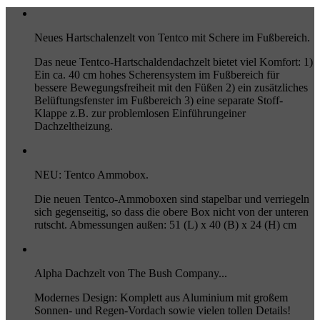
Neues Hartschalenzelt von Tentco mit Schere im Fußbereich.
Das neue Tentco-Hartschaldendachzelt bietet viel Komfort: 1)
Ein ca. 40 cm hohes Scherensystem im Fußbereich für
bessere Bewegungsfreiheit mit den Füßen 2) ein zusätzliches
Belüftungsfenster im Fußbereich 3) eine separate Stoff-
Klappe z.B. zur problemlosen Einführungeiner
Dachzeltheizung.
NEU: Tentco Ammobox.
Die neuen Tentco-Ammoboxen sind stapelbar und verriegeln
sich gegenseitig, so dass die obere Box nicht von der unteren
rutscht. Abmessungen außen: 51 (L) x 40 (B) x 24 (H) cm
Alpha Dachzelt von The Bush Company...
Modernes Design: Komplett aus Aluminium mit großem
Sonnen- und Regen-Vordach sowie vielen tollen Details!