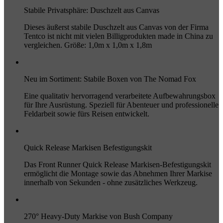
Stabile Privatsphäre: Duschzelt aus Canvas
Dieses äußerst stabile Duschzelt aus Canvas von der Firma
Tentco ist nicht mit vielen Billigprodukten made in China zu
vergleichen. Größe: 1,0m x 1,0m x 1,8m
Neu im Sortiment: Stabile Boxen von The Nomad Fox
Eine qualitativ hervorragend verarbeitete Aufbewahrungsbox
für Ihre Ausrüstung. Speziell für Abenteuer und professionelle
Feldarbeit sowie fürs Reisen entwickelt.
Quick Release Markisen Befestigungskit
Das Front Runner Quick Release Markisen-Befestigungskit
ermöglicht die Montage sowie das Abnehmen Ihrer Markise
innerhalb von Sekunden - ohne zusätzliches Werkzeug.
270° Heavy-Duty Markise von Bush Company