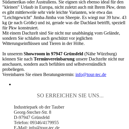
Südamerikas oder Australiens. Sie eignen sich ebenso ideal für den
"kleinen" Urlaub in Europa, nicht zuletzt auch mit Ihrem Pkw, denn
es gibt mittlerweile sehr viele leichte Varianten, wie etwa das
"Leichtgewicht" Jimba-Jimba von Sheepie. Es wiegt nur 39 bzw. 43
kg (je nach Größe) und ist, gerade was die Dachlast betrifft, speziell
für Pkw konstruiert.
Mit einem Dachzelt sind Sie nicht nur unabhängig vom Gelände,
sondern Sie schlafen auch geschützt vor jeglichen
Witterungseinflüssen und Tieren in der Höhe.
In unserem
Showroom in 97947 Grünsfeld
(Nähe Würzburg)
können Sie nach
Terminvereinbarung
unsere Dachzelte nicht nur
anschauen, sondern auch befühlen und selbstverständlich
probeliegen.
Vereinbaren Sie einen Beratungstermin:
info@tour-tec.de
SO ERREICHEN SIE UNS...
Industriepark ob der Tauber
Georg-Stecher-Str. 8
D-97947 Grünsfeld
Telefon: 09346/4179955
E-Mail: info@tour-tec.de