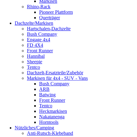
Markisen
Rhino-Rack
Pioneer Plattform
Querträger
Dachzelte/Markisen
Hartschalen-Dachzelte
Bush Company
Engage 4x4
FD 4X4
Front Runner
Hannibal
Sheepie
Tentco
Dachzelt-Ersatzteile/Zubehör
Markisen für 4x4 - SUV - Vans
Bush Company
ARB
Batwing
Front Runner
Tentco
Heckmarkisen
Nakatanenga
Horntools
Nützliches/Camping
Anti-Rutsch-Klebeband