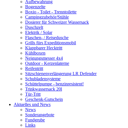
Aufbewahrung
Bogenzelte
Boxio - Toilet - Trenntoilette
Campingzubehör/Stühle
Dosierer für Schweizer Wassersack
Duschzelt
Elektrik / Solar
Flaschen- / Reisedusche
Grills fürs Expeditionsmobil
Klappbarer Hecktritt
Kühlboxen
Neigungsmesser 4x4
Outdoor - Kerzenlaterne
Reifentritt
Sitzschienenverlängerung LR Defender
Schubladensysteme
Schüttelpumpe - benzinresistent!
Trinkwassersack 20l
Tür-Tritt
Geschenk-Gutschein
Aktuelles und News
News
Sonderangebote
Fundgrube
Links