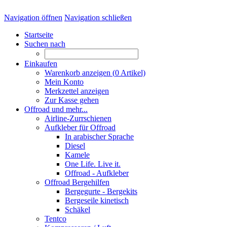
Navigation öffnen
Navigation schließen
Startseite
Suchen nach
Einkaufen
Warenkorb anzeigen (
0
Artikel)
Mein Konto
Merkzettel anzeigen
Zur Kasse gehen
Offroad und mehr...
Airline-Zurrschienen
Aufkleber für Offroad
In arabischer Sprache
Diesel
Kamele
One Life. Live it.
Offroad - Aufkleber
Offroad Bergehilfen
Bergegurte - Bergekits
Bergeseile kinetisch
Schäkel
Tentco