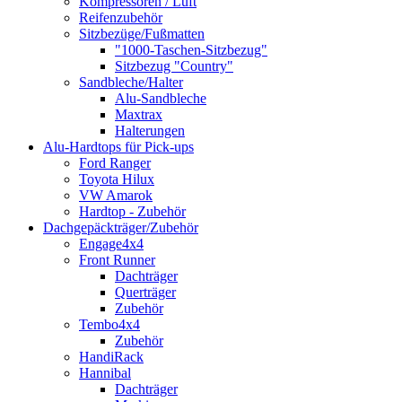
Kompressoren / Luft
Reifenzubehör
Sitzbezüge/Fußmatten
"1000-Taschen-Sitzbezug"
Sitzbezug "Country"
Sandbleche/Halter
Alu-Sandbleche
Maxtrax
Halterungen
Alu-Hardtops für Pick-ups
Ford Ranger
Toyota Hilux
VW Amarok
Hardtop - Zubehör
Dachgepäckträger/Zubehör
Engage4x4
Front Runner
Dachträger
Querträger
Zubehör
Tembo4x4
Zubehör
HandiRack
Hannibal
Dachträger