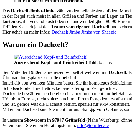
Ein Fiat 500 wird zum Reisemobil.
Das
Dachzelt
Jimba-Jimba
zählt zu den beliebtesten auf dem Markt
in der Regel auch meist in allen Größen und Farben auf Lager, zu Tie
kostenlos
, ihr Versand kostet deutschlandweit lediglich 89.90 Euro m
Erfüllen Sie sich jetzt den
Traum vom eigenen Dachzelt
und sichern
Hier geht's zu mehr Infos:
Dachzelt Jimba Jimba von Sheepie
Warum ein Dachzelt?
Ausreichend Kopf- und Beinfreiheit!
Bild: tour-tec
Seit Mitte der 1980er Jahre reisen wir selbst weltweit mit
Dachzelt
. E
Übernachtungsplatzes sehr flexibel sind.
Innerhalb von wenigen Minuten bauen Sie ihr komplettes Schlafzimme
Schlafsack oder Ihre Bettdecke bereits fertig im Zelt gerichtet.
Dachzelte bewähren sich bereits seit Jahrzehnten nicht nur bei Sahar
Urlaub in Europa, nicht zuletzt auch mit Ihrem Pkw, denn es gibt mit
und ist, gerade was die Dachlast betrifft, speziell für Pkw konstruiert.
Mit einem Dachzelt sind Sie nicht nur unabhängig vom Gelände, sonde
In unserem
Showroom in 97947 Grünsfeld
(Nähe Würzburg) könne
Vereinbaren Sie einen Beratungstermin:
info@tour-tec.de