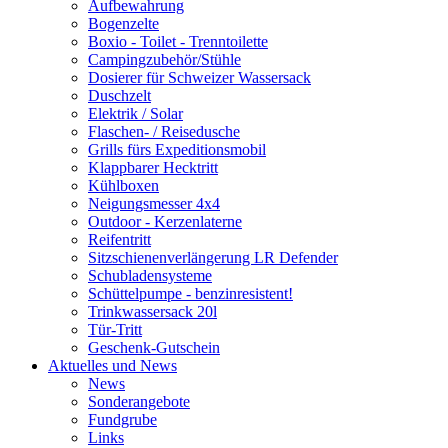
Aufbewahrung
Bogenzelte
Boxio - Toilet - Trenntoilette
Campingzubehör/Stühle
Dosierer für Schweizer Wassersack
Duschzelt
Elektrik / Solar
Flaschen- / Reisedusche
Grills fürs Expeditionsmobil
Klappbarer Hecktritt
Kühlboxen
Neigungsmesser 4x4
Outdoor - Kerzenlaterne
Reifentritt
Sitzschienenverlängerung LR Defender
Schubladensysteme
Schüttelpumpe - benzinresistent!
Trinkwassersack 20l
Tür-Tritt
Geschenk-Gutschein
Aktuelles und News
News
Sonderangebote
Fundgrube
Links