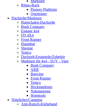
Markisen
Rhino-Rack
Pioneer Plattform
Querträger
Dachzelte/Markisen
Hartschalen-Dachzelte
Bush Company
Engage 4x4
FD 4X4
Front Runner
Hannibal
Sheepie
Tentco
Dachzelt-Ersatzteile/Zubehör
Markisen für 4x4 - SUV - Vans
Bush Company
ARB
Batwing
Front Runner
Tentco
Heckmarkisen
Nakatanenga
Horntools
Nützliches/Camping
Anti-Rutsch-Klebeband