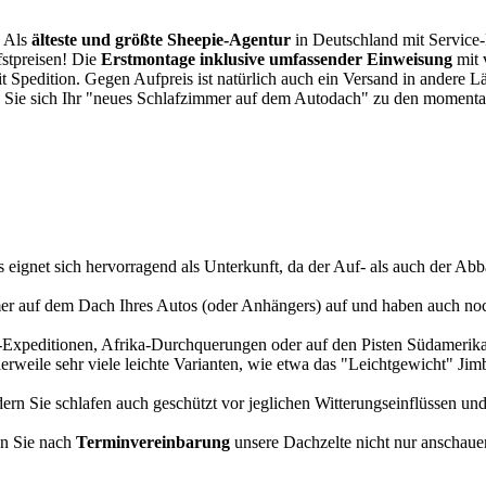
. Als
älteste und größte Sheepie-Agentur
in Deutschland mit Service-P
fstpreisen! Die
Erstmontage inklusive umfassender Einweisung
mit 
it Spedition. Gegen Aufpreis ist natürlich auch ein Versand in andere 
 Sie sich Ihr "neues Schlafzimmer auf dem Autodach" zu den momentan
s eignet sich hervorragend als Unterkunft, da der Auf- als auch der Abba
r auf dem Dach Ihres Autos (oder Anhängers) auf und haben auch noch
a-Expeditionen, Afrika-Durchquerungen oder auf den Pisten Südamerikas
tlerweile sehr viele leichte Varianten, wie etwa das "Leichtgewicht" J
rn Sie schlafen auch geschützt vor jeglichen Witterungseinflüssen und
n Sie nach
Terminvereinbarung
unsere Dachzelte nicht nur anschauen