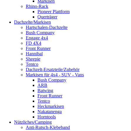
Markisen
Rhino-Rack
Pioneer Plattform
Querträger
Dachzelte/Markisen
Hartschalen-Dachzelte
Bush Company
Engage 4x4
FD 4X4
Front Runner
Hannibal
Sheepie
Tentco
Dachzelt-Ersatzteile/Zubehör
Markisen für 4x4 - SUV - Vans
Bush Company
ARB
Batwing
Front Runner
Tentco
Heckmarkisen
Nakatanenga
Horntools
Nützliches/Camping
Anti-Rutsch-Klebeband