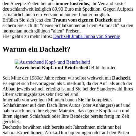
den Sheepie-Zelten bei uns
immer kostenlos
, ihr Versand kostet
deutschlandweit lediglich 89.90 Euro mit Spedition. Gegen Aufpreis
ist natürlich auch ein Versand in andere Länder möglich.
Erfüllen Sie sich jetzt den
Traum vom eigenen Dachzelt
und
sichern Sie sich Ihr "neues Schlafzimmer auf dem Autodach" zu den
momentan noch gültigen "alten" Preisen.
Hier geht's zu mehr Infos:
Dachzelt Jimba Jimba von Sheepie
Warum ein Dachzelt?
Ausreichend Kopf- und Beinfreiheit!
Bild: tour-tec
Seit Mitte der 1980er Jahre reisen wir selbst weltweit mit
Dachzelt
.
Es eignet sich hervorragend als Unterkunft, da der Auf- als auch der
Abbau jeweils schnell erledigt ist und Sie bei der Standortwahl Ihres
Übernachtungsplatzes sehr flexibel sind.
Innerhalb von wenigen Minuten bauen Sie ihr komplettes
Schlafzimmer auf dem Dach Ihres Autos (oder Anhängers) auf und
haben auch noch Ihre eigene Matratze, das eigene Kopfkissen und
Ihren eigenen Schlafsack oder Ihre Bettdecke bereits fertig im Zelt
gerichtet.
Dachzelte bewähren sich bereits seit Jahrzehnten nicht nur bei
Sahara-Expeditionen, Afrika-Durchquerungen oder auf den Pisten