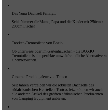
Das Yuna-Dachzelt Family...
Schlafzimmer für Mama, Papa und die Kinder mit 250cm x
200cm Fläche!
Trocken-Trenntoilette von Boxio
Ob unterwegs oder im Gartenhäuschen - die BOXIO
Trenntoilette ist die perfekte umweltfreundliche Alternative zu
Chemietoiletten.
Gesamte Produktpalette von Tentco
Seit Jahren vertreiben wir die robusten Dachzelte des
südafrikanischen Herstellers Tentco. Jetzt können wir auch
alle anderen Artikel des größten afrikanischen Produzenten
von Camping-Equipment anbieten.