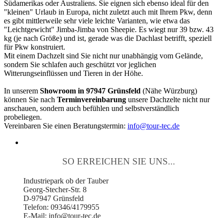
Südamerikas oder Australiens. Sie eignen sich ebenso ideal für den
"kleinen" Urlaub in Europa, nicht zuletzt auch mit Ihrem Pkw, denn
es gibt mittlerweile sehr viele leichte Varianten, wie etwa das
"Leichtgewicht" Jimba-Jimba von Sheepie. Es wiegt nur 39 bzw. 43
kg (je nach Größe) und ist, gerade was die Dachlast betrifft, speziell
für Pkw konstruiert.
Mit einem Dachzelt sind Sie nicht nur unabhängig vom Gelände,
sondern Sie schlafen auch geschützt vor jeglichen
Witterungseinflüssen und Tieren in der Höhe.
In unserem
Showroom in 97947 Grünsfeld
(Nähe Würzburg)
können Sie nach
Terminvereinbarung
unsere Dachzelte nicht nur
anschauen, sondern auch befühlen und selbstverständlich
probeliegen.
Vereinbaren Sie einen Beratungstermin:
info@tour-tec.de
SO ERREICHEN SIE UNS...
Industriepark ob der Tauber
Georg-Stecher-Str. 8
D-97947 Grünsfeld
Telefon: 09346/4179955
E-Mail: info@tour-tec.de