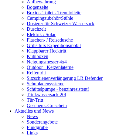
Aufbewahrung
Bogenzelte
Boxio - Toilet - Trenntoilette
Campingzubehör/Stühle
Dosierer für Schweizer Wassersack
Duschzelt
Elektrik / Solar
Flaschen- / Reisedusche
Grills fürs Expeditionsmobil
Klappbarer Hecktritt
Kühlboxen
Neigungsmesser 4x4
Outdoor - Kerzenlaterne
Reifentritt
Sitzschienenverlängerung LR Defender
Schubladensysteme
Schüttelpumpe - benzinresistent!
Trinkwassersack 20l
Tür-Tritt
Geschenk-Gutschein
Aktuelles und News
News
Sonderangebote
Fundgrube
Links