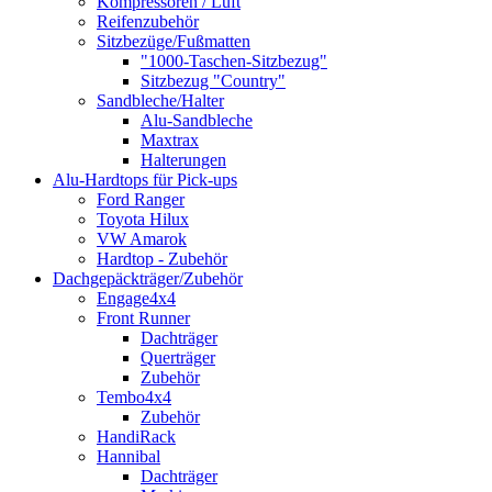
Kompressoren / Luft
Reifenzubehör
Sitzbezüge/Fußmatten
"1000-Taschen-Sitzbezug"
Sitzbezug "Country"
Sandbleche/Halter
Alu-Sandbleche
Maxtrax
Halterungen
Alu-Hardtops für Pick-ups
Ford Ranger
Toyota Hilux
VW Amarok
Hardtop - Zubehör
Dachgepäckträger/Zubehör
Engage4x4
Front Runner
Dachträger
Querträger
Zubehör
Tembo4x4
Zubehör
HandiRack
Hannibal
Dachträger