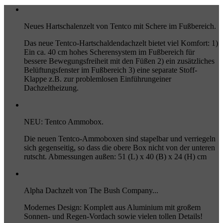
Neues Hartschalenzelt von Tentco mit Schere im Fußbereich.
Das neue Tentco-Hartschaldendachzelt bietet viel Komfort: 1)
Ein ca. 40 cm hohes Scherensystem im Fußbereich für
bessere Bewegungsfreiheit mit den Füßen 2) ein zusätzliches
Belüftungsfenster im Fußbereich 3) eine separate Stoff-
Klappe z.B. zur problemlosen Einführungeiner
Dachzeltheizung.
NEU: Tentco Ammobox.
Die neuen Tentco-Ammoboxen sind stapelbar und verriegeln
sich gegenseitig, so dass die obere Box nicht von der unteren
rutscht. Abmessungen außen: 51 (L) x 40 (B) x 24 (H) cm
Alpha Dachzelt von The Bush Company...
Modernes Design: Komplett aus Aluminium mit großem
Sonnen- und Regen-Vordach sowie vielen tollen Details!