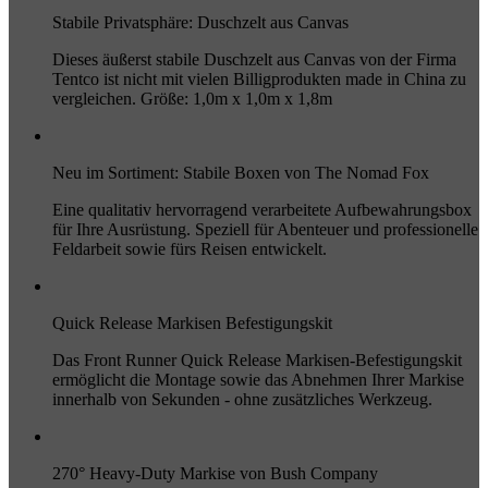
Stabile Privatsphäre: Duschzelt aus Canvas
Dieses äußerst stabile Duschzelt aus Canvas von der Firma
Tentco ist nicht mit vielen Billigprodukten made in China zu
vergleichen. Größe: 1,0m x 1,0m x 1,8m
Neu im Sortiment: Stabile Boxen von The Nomad Fox
Eine qualitativ hervorragend verarbeitete Aufbewahrungsbox
für Ihre Ausrüstung. Speziell für Abenteuer und professionelle
Feldarbeit sowie fürs Reisen entwickelt.
Quick Release Markisen Befestigungskit
Das Front Runner Quick Release Markisen-Befestigungskit
ermöglicht die Montage sowie das Abnehmen Ihrer Markise
innerhalb von Sekunden - ohne zusätzliches Werkzeug.
270° Heavy-Duty Markise von Bush Company