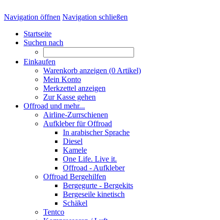
Navigation öffnen
Navigation schließen
Startseite
Suchen nach
Einkaufen
Warenkorb anzeigen (
0
Artikel)
Mein Konto
Merkzettel anzeigen
Zur Kasse gehen
Offroad und mehr...
Airline-Zurrschienen
Aufkleber für Offroad
In arabischer Sprache
Diesel
Kamele
One Life. Live it.
Offroad - Aufkleber
Offroad Bergehilfen
Bergegurte - Bergekits
Bergeseile kinetisch
Schäkel
Tentco