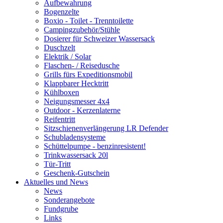
Aufbewahrung
Bogenzelte
Boxio - Toilet - Trenntoilette
Campingzubehör/Stühle
Dosierer für Schweizer Wassersack
Duschzelt
Elektrik / Solar
Flaschen- / Reisedusche
Grills fürs Expeditionsmobil
Klappbarer Hecktritt
Kühlboxen
Neigungsmesser 4x4
Outdoor - Kerzenlaterne
Reifentritt
Sitzschienenverlängerung LR Defender
Schubladensysteme
Schüttelpumpe - benzinresistent!
Trinkwassersack 20l
Tür-Tritt
Geschenk-Gutschein
Aktuelles und News
News
Sonderangebote
Fundgrube
Links