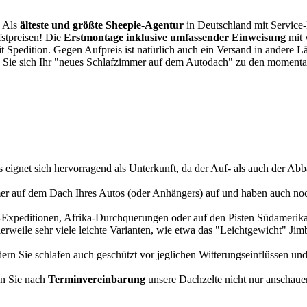
. Als
älteste und größte Sheepie-Agentur
in Deutschland mit Service-P
fstpreisen! Die
Erstmontage inklusive umfassender Einweisung
mit 
it Spedition. Gegen Aufpreis ist natürlich auch ein Versand in andere 
 Sie sich Ihr "neues Schlafzimmer auf dem Autodach" zu den momentan
s eignet sich hervorragend als Unterkunft, da der Auf- als auch der Abba
r auf dem Dach Ihres Autos (oder Anhängers) auf und haben auch noch
a-Expeditionen, Afrika-Durchquerungen oder auf den Pisten Südamerikas
tlerweile sehr viele leichte Varianten, wie etwa das "Leichtgewicht" J
rn Sie schlafen auch geschützt vor jeglichen Witterungseinflüssen und
n Sie nach
Terminvereinbarung
unsere Dachzelte nicht nur anschauen