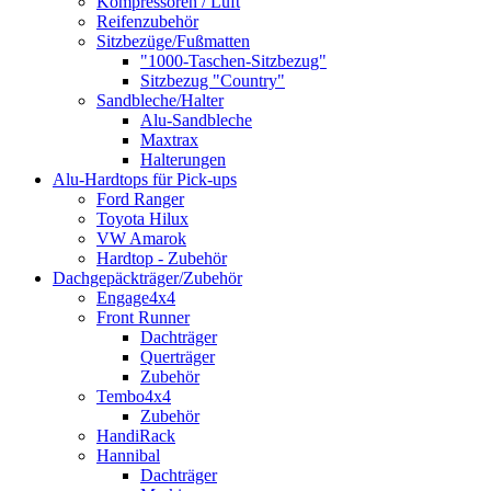
Kompressoren / Luft
Reifenzubehör
Sitzbezüge/Fußmatten
"1000-Taschen-Sitzbezug"
Sitzbezug "Country"
Sandbleche/Halter
Alu-Sandbleche
Maxtrax
Halterungen
Alu-Hardtops für Pick-ups
Ford Ranger
Toyota Hilux
VW Amarok
Hardtop - Zubehör
Dachgepäckträger/Zubehör
Engage4x4
Front Runner
Dachträger
Querträger
Zubehör
Tembo4x4
Zubehör
HandiRack
Hannibal
Dachträger