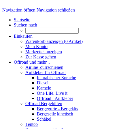
Navigation öffnen
Navigation schließen
Startseite
Suchen nach
Einkaufen
Warenkorb anzeigen (
0
Artikel)
Mein Konto
Merkzettel anzeigen
Zur Kasse gehen
Offroad und mehr...
Airline-Zurrschienen
Aufkleber für Offroad
In arabischer Sprache
Diesel
Kamele
One Life. Live it.
Offroad - Aufkleber
Offroad Bergehilfen
Bergegurte - Bergekits
Bergeseile kinetisch
Schäkel
Tentco