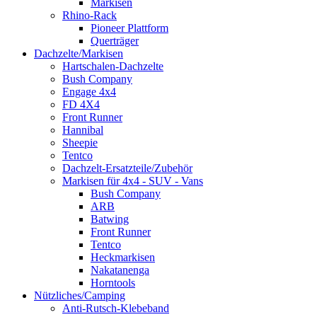
Markisen
Rhino-Rack
Pioneer Plattform
Querträger
Dachzelte/Markisen
Hartschalen-Dachzelte
Bush Company
Engage 4x4
FD 4X4
Front Runner
Hannibal
Sheepie
Tentco
Dachzelt-Ersatzteile/Zubehör
Markisen für 4x4 - SUV - Vans
Bush Company
ARB
Batwing
Front Runner
Tentco
Heckmarkisen
Nakatanenga
Horntools
Nützliches/Camping
Anti-Rutsch-Klebeband