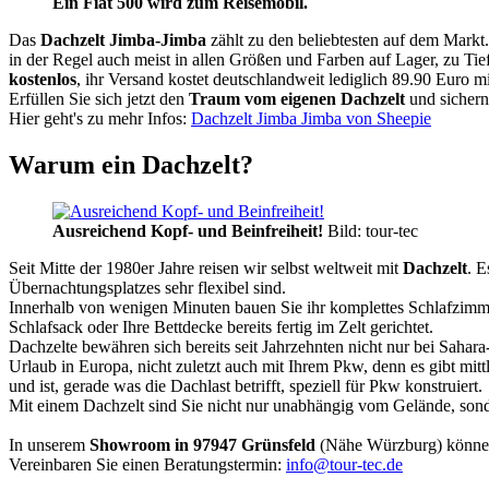
Ein Fiat 500 wird zum Reisemobil.
Das
Dachzelt
Jimba-Jimba
zählt zu den beliebtesten auf dem Markt
in der Regel auch meist in allen Größen und Farben auf Lager, zu Tie
kostenlos
, ihr Versand kostet deutschlandweit lediglich 89.90 Euro m
Erfüllen Sie sich jetzt den
Traum vom eigenen Dachzelt
und sichern
Hier geht's zu mehr Infos:
Dachzelt Jimba Jimba von Sheepie
Warum ein Dachzelt?
Ausreichend Kopf- und Beinfreiheit!
Bild: tour-tec
Seit Mitte der 1980er Jahre reisen wir selbst weltweit mit
Dachzelt
. E
Übernachtungsplatzes sehr flexibel sind.
Innerhalb von wenigen Minuten bauen Sie ihr komplettes Schlafzimme
Schlafsack oder Ihre Bettdecke bereits fertig im Zelt gerichtet.
Dachzelte bewähren sich bereits seit Jahrzehnten nicht nur bei Sahar
Urlaub in Europa, nicht zuletzt auch mit Ihrem Pkw, denn es gibt mit
und ist, gerade was die Dachlast betrifft, speziell für Pkw konstruiert.
Mit einem Dachzelt sind Sie nicht nur unabhängig vom Gelände, sonde
In unserem
Showroom in 97947 Grünsfeld
(Nähe Würzburg) könne
Vereinbaren Sie einen Beratungstermin:
info@tour-tec.de