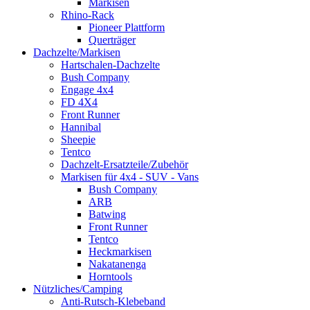
Markisen
Rhino-Rack
Pioneer Plattform
Querträger
Dachzelte/Markisen
Hartschalen-Dachzelte
Bush Company
Engage 4x4
FD 4X4
Front Runner
Hannibal
Sheepie
Tentco
Dachzelt-Ersatzteile/Zubehör
Markisen für 4x4 - SUV - Vans
Bush Company
ARB
Batwing
Front Runner
Tentco
Heckmarkisen
Nakatanenga
Horntools
Nützliches/Camping
Anti-Rutsch-Klebeband