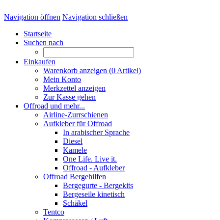
Navigation öffnen
Navigation schließen
Startseite
Suchen nach
Einkaufen
Warenkorb anzeigen (
0
Artikel)
Mein Konto
Merkzettel anzeigen
Zur Kasse gehen
Offroad und mehr...
Airline-Zurrschienen
Aufkleber für Offroad
In arabischer Sprache
Diesel
Kamele
One Life. Live it.
Offroad - Aufkleber
Offroad Bergehilfen
Bergegurte - Bergekits
Bergeseile kinetisch
Schäkel
Tentco