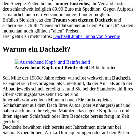
den Sheepie-Zelten bei uns
immer kostenlos
, ihr Versand kostet
deutschlandweit lediglich 89.90 Euro mit Spedition. Gegen Aufpreis
ist natürlich auch ein Versand in andere Länder möglich.
Erfüllen Sie sich jetzt den
Traum vom eigenen Dachzelt
und
sichern Sie sich Ihr "neues Schlafzimmer auf dem Autodach" zu den
momentan noch gültigen "alten" Preisen.
Hier geht's zu mehr Infos:
Dachzelt Jimba Jimba von Sheepie
Warum ein Dachzelt?
Ausreichend Kopf- und Beinfreiheit!
Bild: tour-tec
Seit Mitte der 1980er Jahre reisen wir selbst weltweit mit
Dachzelt
.
Es eignet sich hervorragend als Unterkunft, da der Auf- als auch der
Abbau jeweils schnell erledigt ist und Sie bei der Standortwahl Ihres
Übernachtungsplatzes sehr flexibel sind.
Innerhalb von wenigen Minuten bauen Sie ihr komplettes
Schlafzimmer auf dem Dach Ihres Autos (oder Anhängers) auf und
haben auch noch Ihre eigene Matratze, das eigene Kopfkissen und
Ihren eigenen Schlafsack oder Ihre Bettdecke bereits fertig im Zelt
gerichtet.
Dachzelte bewähren sich bereits seit Jahrzehnten nicht nur bei
Sahara-Expeditionen, Afrika-Durchquerungen oder auf den Pisten