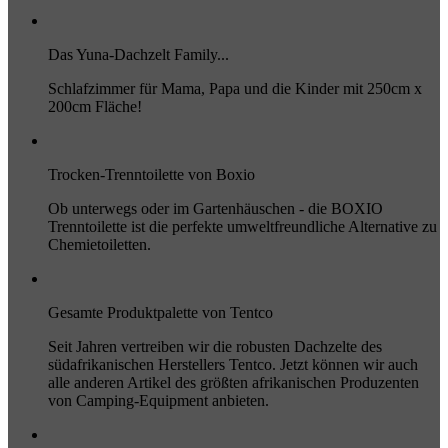
Das Yuna-Dachzelt Family...
Schlafzimmer für Mama, Papa und die Kinder mit 250cm x
200cm Fläche!
Trocken-Trenntoilette von Boxio
Ob unterwegs oder im Gartenhäuschen - die BOXIO
Trenntoilette ist die perfekte umweltfreundliche Alternative zu
Chemietoiletten.
Gesamte Produktpalette von Tentco
Seit Jahren vertreiben wir die robusten Dachzelte des
südafrikanischen Herstellers Tentco. Jetzt können wir auch
alle anderen Artikel des größten afrikanischen Produzenten
von Camping-Equipment anbieten.