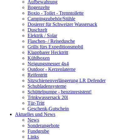
Aufbewahrung
Bogenzelte
Boxio - Toilet - Trenntoilette
Campingzubehör/Stühle
Dosierer für Schweizer Wassersack
Duschzelt
Elektrik / Solar
Flaschen- / Reisedusche
Grills fürs Expeditionsmobil
Klappbarer Hecktritt
Kühlboxen
Neigungsmesser 4x4
Outdoor - Kerzenlaterne
Reifentritt
Sitzschienenverlängerung LR Defender
Schubladensysteme
Schüttelpumpe - benzinresistent!
Trinkwassersack 20l
Tür-Tritt
Geschenk-Gutschein
Aktuelles und News
News
Sonderangebote
Fundgrube
Links