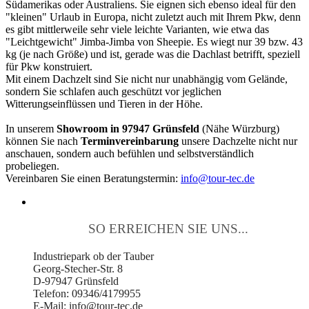
Südamerikas oder Australiens. Sie eignen sich ebenso ideal für den
"kleinen" Urlaub in Europa, nicht zuletzt auch mit Ihrem Pkw, denn
es gibt mittlerweile sehr viele leichte Varianten, wie etwa das
"Leichtgewicht" Jimba-Jimba von Sheepie. Es wiegt nur 39 bzw. 43
kg (je nach Größe) und ist, gerade was die Dachlast betrifft, speziell
für Pkw konstruiert.
Mit einem Dachzelt sind Sie nicht nur unabhängig vom Gelände,
sondern Sie schlafen auch geschützt vor jeglichen
Witterungseinflüssen und Tieren in der Höhe.
In unserem
Showroom in 97947 Grünsfeld
(Nähe Würzburg)
können Sie nach
Terminvereinbarung
unsere Dachzelte nicht nur
anschauen, sondern auch befühlen und selbstverständlich
probeliegen.
Vereinbaren Sie einen Beratungstermin:
info@tour-tec.de
SO ERREICHEN SIE UNS...
Industriepark ob der Tauber
Georg-Stecher-Str. 8
D-97947 Grünsfeld
Telefon: 09346/4179955
E-Mail: info@tour-tec.de