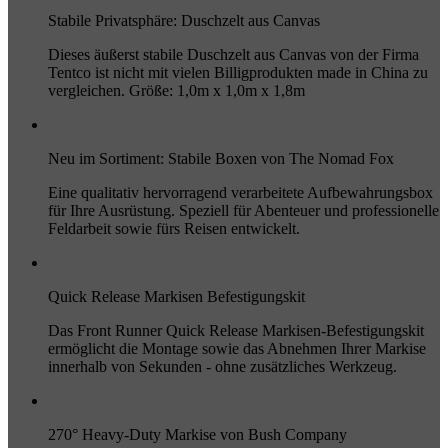
Stabile Privatsphäre: Duschzelt aus Canvas
Dieses äußerst stabile Duschzelt aus Canvas von der Firma
Tentco ist nicht mit vielen Billigprodukten made in China zu
vergleichen. Größe: 1,0m x 1,0m x 1,8m
Neu im Sortiment: Stabile Boxen von The Nomad Fox
Eine qualitativ hervorragend verarbeitete Aufbewahrungsbox
für Ihre Ausrüstung. Speziell für Abenteuer und professionelle
Feldarbeit sowie fürs Reisen entwickelt.
Quick Release Markisen Befestigungskit
Das Front Runner Quick Release Markisen-Befestigungskit
ermöglicht die Montage sowie das Abnehmen Ihrer Markise
innerhalb von Sekunden - ohne zusätzliches Werkzeug.
270° Heavy-Duty Markise von Bush Company