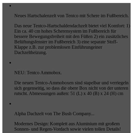
Neues Hartschalenzelt von Tentco mit Schere im Fußbereich.
Das neue Tentco-Hartschaldendachzelt bietet viel Komfort: 1)
Ein ca. 40 cm hohes Scherensystem im Fußbereich für
bessere Bewegungsfreiheit mit den Füßen 2) ein zusätzliches
Belüftungsfenster im Fußbereich 3) eine separate Stoff-
Klappe z.B. zur problemlosen Einführungeiner
Dachzeltheizung.
NEU: Tentco Ammobox.
Die neuen Tentco-Ammoboxen sind stapelbar und verriegeln
sich gegenseitig, so dass die obere Box nicht von der unteren
rutscht. Abmessungen außen: 51 (L) x 40 (B) x 24 (H) cm
Alpha Dachzelt von The Bush Company...
Modernes Design: Komplett aus Aluminium mit großem
Sonnen- und Regen-Vordach sowie vielen tollen Details!