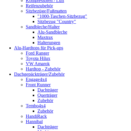
Kompressoren / Luft
Reifenzubehör
Sitzbezüge/Fußmatten
"1000-Taschen-Sitzbezug"
Sitzbezug "Country"
Sandbleche/Halter
Alu-Sandbleche
Maxtrax
Halterungen
Alu-Hardtops für Pick-ups
Ford Ranger
Toyota Hilux
VW Amarok
Hardtop - Zubehör
Dachgepäckträger/Zubehör
Engage4x4
Front Runner
Dachträger
Querträger
Zubehör
Tembo4x4
Zubehör
HandiRack
Hannibal
Dachträger