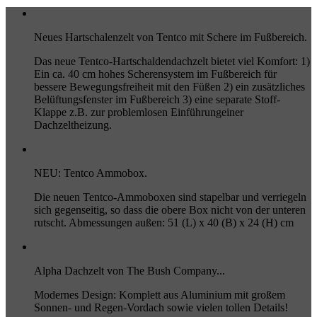
Neues Hartschalenzelt von Tentco mit Schere im Fußbereich.
Das neue Tentco-Hartschaldendachzelt bietet viel Komfort: 1)
Ein ca. 40 cm hohes Scherensystem im Fußbereich für
bessere Bewegungsfreiheit mit den Füßen 2) ein zusätzliches
Belüftungsfenster im Fußbereich 3) eine separate Stoff-
Klappe z.B. zur problemlosen Einführungeiner
Dachzeltheizung.
NEU: Tentco Ammobox.
Die neuen Tentco-Ammoboxen sind stapelbar und verriegeln
sich gegenseitig, so dass die obere Box nicht von der unteren
rutscht. Abmessungen außen: 51 (L) x 40 (B) x 24 (H) cm
Alpha Dachzelt von The Bush Company...
Modernes Design: Komplett aus Aluminium mit großem
Sonnen- und Regen-Vordach sowie vielen tollen Details!