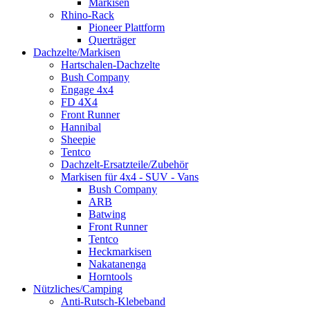
Markisen
Rhino-Rack
Pioneer Plattform
Querträger
Dachzelte/Markisen
Hartschalen-Dachzelte
Bush Company
Engage 4x4
FD 4X4
Front Runner
Hannibal
Sheepie
Tentco
Dachzelt-Ersatzteile/Zubehör
Markisen für 4x4 - SUV - Vans
Bush Company
ARB
Batwing
Front Runner
Tentco
Heckmarkisen
Nakatanenga
Horntools
Nützliches/Camping
Anti-Rutsch-Klebeband