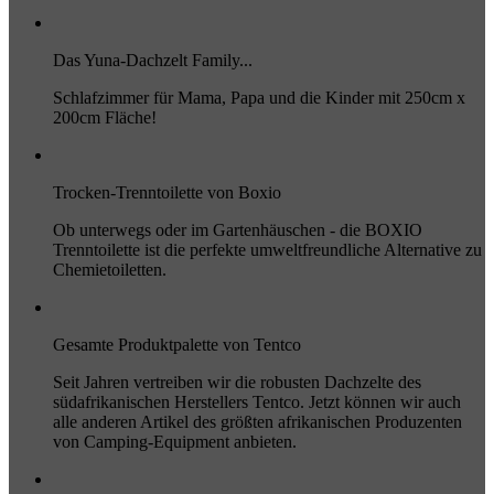
Das Yuna-Dachzelt Family...
Schlafzimmer für Mama, Papa und die Kinder mit 250cm x
200cm Fläche!
Trocken-Trenntoilette von Boxio
Ob unterwegs oder im Gartenhäuschen - die BOXIO
Trenntoilette ist die perfekte umweltfreundliche Alternative zu
Chemietoiletten.
Gesamte Produktpalette von Tentco
Seit Jahren vertreiben wir die robusten Dachzelte des
südafrikanischen Herstellers Tentco. Jetzt können wir auch
alle anderen Artikel des größten afrikanischen Produzenten
von Camping-Equipment anbieten.