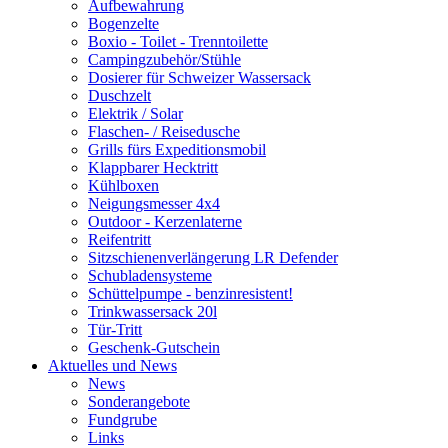
Aufbewahrung
Bogenzelte
Boxio - Toilet - Trenntoilette
Campingzubehör/Stühle
Dosierer für Schweizer Wassersack
Duschzelt
Elektrik / Solar
Flaschen- / Reisedusche
Grills fürs Expeditionsmobil
Klappbarer Hecktritt
Kühlboxen
Neigungsmesser 4x4
Outdoor - Kerzenlaterne
Reifentritt
Sitzschienenverlängerung LR Defender
Schubladensysteme
Schüttelpumpe - benzinresistent!
Trinkwassersack 20l
Tür-Tritt
Geschenk-Gutschein
Aktuelles und News
News
Sonderangebote
Fundgrube
Links