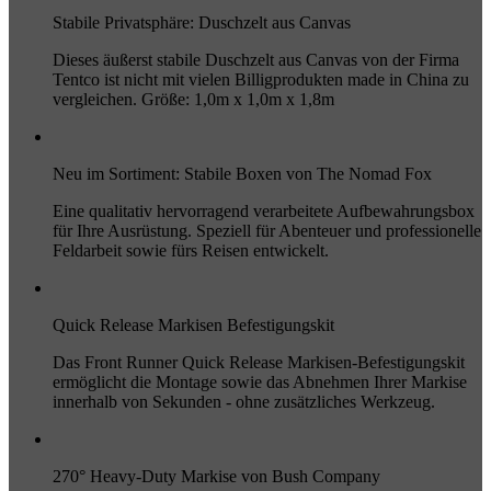
Stabile Privatsphäre: Duschzelt aus Canvas
Dieses äußerst stabile Duschzelt aus Canvas von der Firma
Tentco ist nicht mit vielen Billigprodukten made in China zu
vergleichen. Größe: 1,0m x 1,0m x 1,8m
Neu im Sortiment: Stabile Boxen von The Nomad Fox
Eine qualitativ hervorragend verarbeitete Aufbewahrungsbox
für Ihre Ausrüstung. Speziell für Abenteuer und professionelle
Feldarbeit sowie fürs Reisen entwickelt.
Quick Release Markisen Befestigungskit
Das Front Runner Quick Release Markisen-Befestigungskit
ermöglicht die Montage sowie das Abnehmen Ihrer Markise
innerhalb von Sekunden - ohne zusätzliches Werkzeug.
270° Heavy-Duty Markise von Bush Company