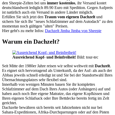
den Sheepie-Zelten bei uns
immer kostenlos
, ihr Versand kostet
deutschlandweit lediglich 89.90 Euro mit Spedition. Gegen Aufpreis
ist natürlich auch ein Versand in andere Länder möglich.
Erfüllen Sie sich jetzt den
Traum vom eigenen Dachzelt
und
sichern Sie sich Ihr "neues Schlafzimmer auf dem Autodach" zu den
momentan noch gültigen "alten" Preisen.
Hier geht's zu mehr Infos:
Dachzelt Jimba Jimba von Sheepie
Warum ein Dachzelt?
Ausreichend Kopf- und Beinfreiheit!
Bild: tour-tec
Seit Mitte der 1980er Jahre reisen wir selbst weltweit mit
Dachzelt
.
Es eignet sich hervorragend als Unterkunft, da der Auf- als auch der
Abbau jeweils schnell erledigt ist und Sie bei der Standortwahl Ihres
Übernachtungsplatzes sehr flexibel sind.
Innerhalb von wenigen Minuten bauen Sie ihr komplettes
Schlafzimmer auf dem Dach Ihres Autos (oder Anhängers) auf und
haben auch noch Ihre eigene Matratze, das eigene Kopfkissen und
Ihren eigenen Schlafsack oder Ihre Bettdecke bereits fertig im Zelt
gerichtet.
Dachzelte bewähren sich bereits seit Jahrzehnten nicht nur bei
Sahara-Expeditionen, Afrika-Durchquerungen oder auf den Pisten