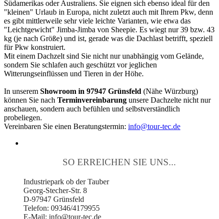
Südamerikas oder Australiens. Sie eignen sich ebenso ideal für den
"kleinen" Urlaub in Europa, nicht zuletzt auch mit Ihrem Pkw, denn
es gibt mittlerweile sehr viele leichte Varianten, wie etwa das
"Leichtgewicht" Jimba-Jimba von Sheepie. Es wiegt nur 39 bzw. 43
kg (je nach Größe) und ist, gerade was die Dachlast betrifft, speziell
für Pkw konstruiert.
Mit einem Dachzelt sind Sie nicht nur unabhängig vom Gelände,
sondern Sie schlafen auch geschützt vor jeglichen
Witterungseinflüssen und Tieren in der Höhe.
In unserem
Showroom in 97947 Grünsfeld
(Nähe Würzburg)
können Sie nach
Terminvereinbarung
unsere Dachzelte nicht nur
anschauen, sondern auch befühlen und selbstverständlich
probeliegen.
Vereinbaren Sie einen Beratungstermin:
info@tour-tec.de
SO ERREICHEN SIE UNS...
Industriepark ob der Tauber
Georg-Stecher-Str. 8
D-97947 Grünsfeld
Telefon: 09346/4179955
E-Mail: info@tour-tec.de