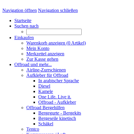
Navigation öffnen
Navigation schließen
Startseite
Suchen nach
Einkaufen
Warenkorb anzeigen (
0
Artikel)
Mein Konto
Merkzettel anzeigen
Zur Kasse gehen
Offroad und mehr...
Airline-Zurrschienen
Aufkleber für Offroad
In arabischer Sprache
Diesel
Kamele
One Life. Live it.
Offroad - Aufkleber
Offroad Bergehilfen
Bergegurte - Bergekits
Bergeseile kinetisch
Schäkel
Tentco